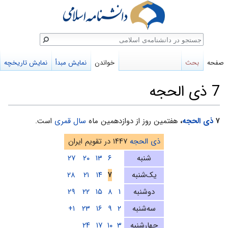
ستجو
صفحه
بحث
خواندن
نمایش مبدأ
نمایش تاریخچه
7 ذی الحجه
پرش
پرش
۷
ذی الحجه
،
هفتمین روز از دوازدهمین ماه
سال قمری
است.
به
به
ذی الحجه
۱۴۴۷ در تقویم ایران
ناوبری
جستجو
شنبه
۶
۱۳
۲۰
۲۷
یک‌شنبه
۷
۱۴
۲۱
۲۸
دوشنبه
۱
۸
۱۵
۲۲
۲۹
سه‌شنبه
۲
۹
۱۶
۲۳
۱+
چهارشنبه
۳
۱۰
۱۷
۲۴