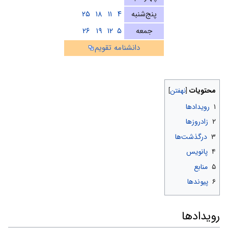
پنج‌شنبه
۴
۱۱
۱۸
۲۵
جمعه
۵
۱۲
۱۹
۲۶
دانشنامه تقویم
محتویات
۱
رویدادها
۲
زادروزها
۳
درگذشت‌ها
۴
پانویس
۵
منابع
۶
پیوندها
رویدادها