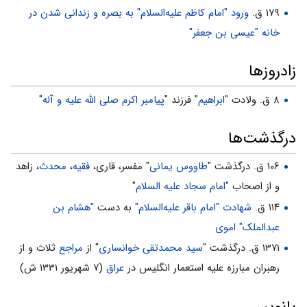
۱۷۹ ق.
ورود "امام کاظم علیه‌السلام" به بصره و زندانی شدن در
خانه "عیسی بن جعفر"
زادروزها
۸ ق. ولادت "
ابراهیم
" فرزند "
پیامبر اکرم صلی الله علیه و آله
"
درگذشت‌ها
۱۰۶ ق. درگذشت "
طاووس یمانی
" مفسر، قارى،
فقیه
،
محدث
، زاهد
و از اصحاب "
امام سجاد علیه السلام
"
۱۱۴ ق.
شهادت "امام باقر علیه‌السلام"
به دست
"هشام بن
عبدالملک" اموی
۱۳۷۱ ق. درگذشت "
سید محمدتقی خوانساری
" از
مراجع
ثلاث و از
رهبران مبارزه علیه استعمار انگلیس در
عراق
(۷ شهریور ۱۳۳۱ ش)