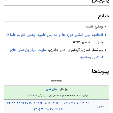
پانویس
منابع
ویکی شیعه
اتحادیه بین المللی حوزه ها و مدارس علمیه، بخش تقویم علما
،
بازیابی: ۸ مهر ۱۳۹۳.
روزشمار قمرى، گردآورى: على حائرى،
سایت مركز پژوهش هاى
اسلامى رسانه
.
پیوندها
******
روز های
سال قمری
برای مشاهده صفحه مربوط به هر روز بر روی آن کلیک کنید.
۲۴
۲۳
۲۲
۲۱
۲۰
۱۹
۱۸
۱۷
۱۶
۱۵
۱۴
۱۳
۱۲
۱۱
۱۰
۹
۸
۷
۶
۵
۴
۳
۲
۱
محرم
(۳۰)
۲۹
۲۸
۲۷
۲۶
۲۵