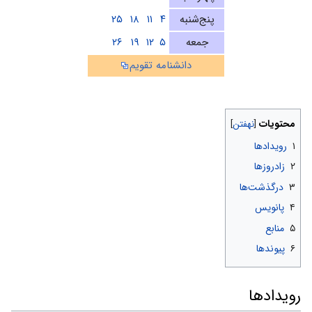
پنج‌شنبه
۴
۱۱
۱۸
۲۵
جمعه
۵
۱۲
۱۹
۲۶
دانشنامه تقویم
محتویات
۱
رویدادها
۲
زادروزها
۳
درگذشت‌ها
۴
پانویس
۵
منابع
۶
پیوندها
رویدادها