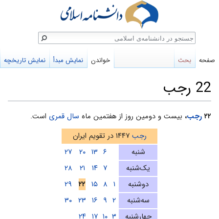
ستجو
صفحه
بحث
خواندن
نمایش مبدأ
نمایش تاریخچه
22 رجب
پرش
پرش
۲۲
رجب
،
بیست و دومین روز از هفتمین ماه
سال قمری
است.
به
به
رجب
۱۴۴۷ در تقویم ایران
ناوبری
جستجو
شنبه
۶
۱۳
۲۰
۲۷
یک‌شنبه
۷
۱۴
۲۱
۲۸
دوشنبه
۱
۸
۱۵
۲۲
۲۹
سه‌شنبه
۲
۹
۱۶
۲۳
۳۰
چهارشنبه
۳
۱۰
۱۷
۲۴