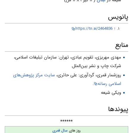
شیعه در
لبنان
(۱۳ تیر ۱۳۸۹ ش)
پانویس
https://tn.ai/2464836
↑
منابع
مهدی مهریزی، تقویم عبادی، ت‍ه‍ران‌: س‍ازم‍ان‌ ت‍ب‍ل‍ی‍غ‍ات‌ اس‍لام‍ی‌،
ش‍رک‍ت‌ چ‍اپ‌ و ن‍ش‍ر ب‍ی‍ن‌ال‍م‍ل‍ل‌.
روزشمار قمرى، گردآورى: على حائرى،
سایت مركز پژوهش‌هاى
اسلامى رسانه
.
ویکی شیعه
پیوندها
******
روز های
سال قمری