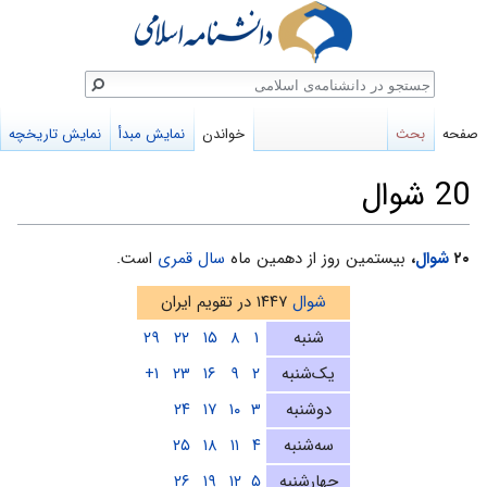
ستجو
صفحه
بحث
خواندن
نمایش مبدأ
نمایش تاریخچه
20 شوال
پرش
پرش
۲۰
شوال
،
بیستمین روز از دهمین ماه
سال قمری
است.
به
به
شوال
۱۴۴۷ در تقویم ایران
ناوبری
جستجو
شنبه
۱
۸
۱۵
۲۲
۲۹
یک‌شنبه
۲
۹
۱۶
۲۳
۱+
دوشنبه
۳
۱۰
۱۷
۲۴
سه‌شنبه
۴
۱۱
۱۸
۲۵
چهارشنبه
۵
۱۲
۱۹
۲۶