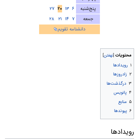
پنج‌شنبه
۶
۱۳
۲۰
۲۷
جمعه
۷
۱۴
۲۱
۲۸
دانشنامه تقویم
محتویات
۱
رویدادها
۲
زادروزها
۳
درگذشت‌ها
۴
پانویس
۵
منابع
۶
پیوندها
رویدادها