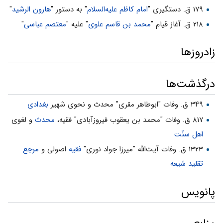
۱۷۹ ق. دستگیری "
امام کاظم علیه‌السلام
" به دستور "
هارون الرشید
"
۲۱۸ ق. آغاز قیام "
محمد بن قاسم علوی
" علیه "
معتصم عباسی
"
زادروزها
درگذشت‌ها
۳۴۹ ق. وفات "ابوطاهر مقری" محدث و نحوی شهیر
بغدادی
۸۱۷ ق. وفات "محمد بن یعقوب فیروزآبادی‏" فقیه،
محدث
و لغوی
اهل سنّت
۱۳۲۳ ق. وفات آیت‌‏اللَّه "میرزا جواد نوری"
فقیه
اصولی و
مرجع
تقلید
شیعه
پانویس