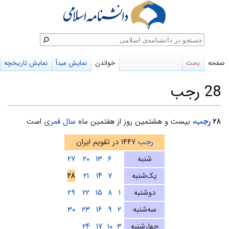
ستجو
صفحه
بحث
خواندن
نمایش مبدأ
نمایش تاریخچه
28 رجب
پرش
پرش
۲۸
رجب
،
بیست و هشتمین روز از هفتمین ماه
سال قمری
است
به
به
رجب
۱۴۴۷ در تقویم ایران
ناوبری
جستجو
شنبه
۶
۱۳
۲۰
۲۷
یک‌شنبه
۷
۱۴
۲۱
۲۸
دوشنبه
۱
۸
۱۵
۲۲
۲۹
سه‌شنبه
۲
۹
۱۶
۲۳
۳۰
چهارشنبه
۳
۱۰
۱۷
۲۴