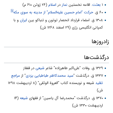
۱
بعثت
. اقامه نخستین
نماز
در
اسلام
(۲۶ ژوئن ۶۱۰ م)
[۱]
۶۰ ق.
حركت "امام حسین علیه‌السلام" از مدینه به سوی مكه
۱۳۰۸ ق. امضاء قرارداد انحصار توتون و تنباکو بین
ایران
و با
کمپانی انگلیسی رژی (۲۹ اسفند ۱۲۶۸ ش)
زادروزها
درگذشت‌ها
۱۳۲۹ ق. وفات "علی‌اکبر طاهرزاده" شاعر
شیعی
در قفقاز
۱۳۳۷ ق. درگذشت "
سید محمدکاظم طباطبایی یزدی
" از
مراجع
تقلید
شیعه و نویسنده کتاب "العروة الوثقی" (۸ اردیبهشت ۱۲۹۸
ش)
۱۳۷۰ ق. درگذشت "محمدرضا آل یاسین" از فقهای
شیعه
(۱۴
اردیبهشت ۱۳۳۰ ش)