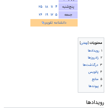
پنج‌شنبه
۴
۱۱
۱۸
۲۵
جمعه
۵
۱۲
۱۹
۲۶
دانشنامه تقویم
محتویات
۱
رویدادها
۲
زادروزها
۳
درگذشت‌ها
۴
پانویس
۵
منابع
۶
پیوندها
رویدادها