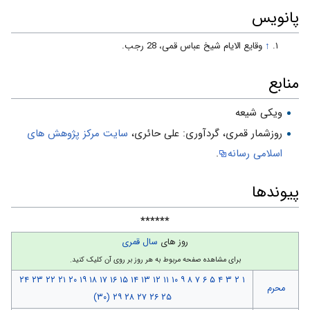
پانویس
↑
وقایع الایام شیخ عباس قمی، 28 رجب.
منابع
ویکی شیعه
روزشمار قمرى، گردآورى: على حائرى،
سایت مركز پژوهش هاى
اسلامى رسانه
.
پیوندها
******
روز های
سال قمری
برای مشاهده صفحه مربوط به هر روز بر روی آن کلیک کنید.
۲۴
۲۳
۲۲
۲۱
۲۰
۱۹
۱۸
۱۷
۱۶
۱۵
۱۴
۱۳
۱۲
۱۱
۱۰
۹
۸
۷
۶
۵
۴
۳
۲
۱
محرم
(۳۰)
۲۹
۲۸
۲۷
۲۶
۲۵