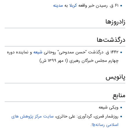
۶۱ ق. رسیدن خبر واقعه
کربلا
به
مدینه
زادروزها
درگذشت‌ها
۱۴۴۲ ق. درگذشت "حسن ممدوحی" روحانی
شیعه
و نماینده دوره
چهارم مجلس خبرگان رهبری (۱ مهر ۱۳۹۹ ش)
پانویس
منابع
ویکی شیعه
روزشمار قمرى، گردآورى: على حائرى،
سایت مرکز پژوهش هاى
اسلامى رسانه
.