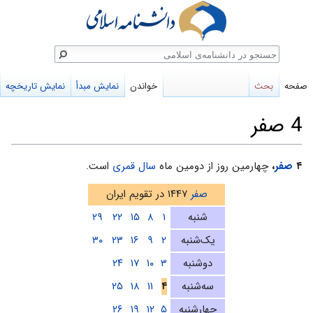
ستجو
صفحه
بحث
خواندن
نمایش مبدأ
نمایش تاریخچه
4 صفر
پرش
پرش
۴
صفر
،
چهارمین روز از دومین ماه
سال قمری
است.
به
به
صفر
۱۴۴۷ در تقویم ایران
ناوبری
جستجو
شنبه
۱
۸
۱۵
۲۲
۲۹
یک‌شنبه
۲
۹
۱۶
۲۳
۳۰
دوشنبه
۳
۱۰
۱۷
۲۴
سه‌شنبه
۴
۱۱
۱۸
۲۵
چهارشنبه
۵
۱۲
۱۹
۲۶