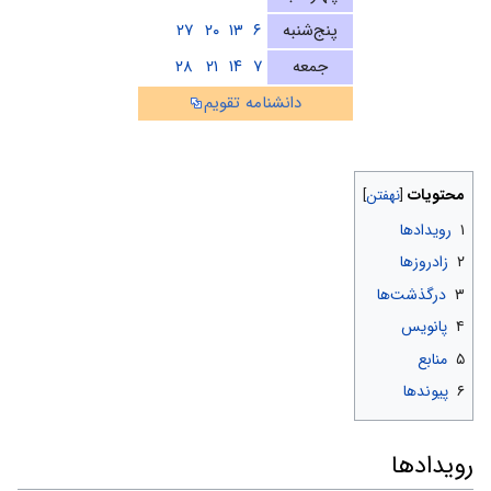
پنج‌شنبه
۶
۱۳
۲۰
۲۷
جمعه
۷
۱۴
۲۱
۲۸
دانشنامه تقویم
محتویات
۱
رویدادها
۲
زادروزها
۳
درگذشت‌ها
۴
پانویس
۵
منابع
۶
پیوندها
رویدادها