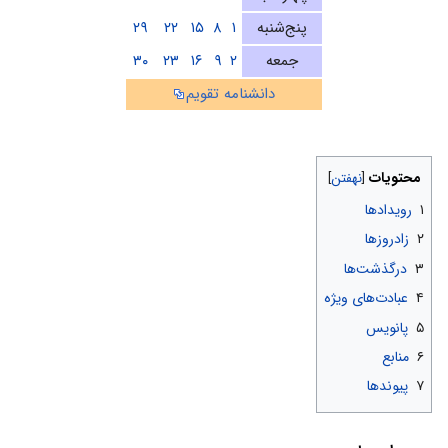
پنج‌شنبه
۱
۸
۱۵
۲۲
۲۹
جمعه
۲
۹
۱۶
۲۳
۳۰
دانشنامه تقویم
محتویات
۱
رویدادها
۲
زادروزها
۳
درگذشت‌ها
۴
عبادت‌های ویژه
۵
پانویس
۶
منابع
۷
پیوندها