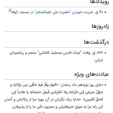
رویدادها
[۱]
۴۰ ق.
ضربت خوردن "حضرت علی علیه‌السلام" در مسجد کوفه
زادروزها
درگذشت‌ها
۸۳۲ ق. وفات "غیاث‏ الدین جمشید کاشانی" منجم و ریاضی‏دان
ایرانی
عبادت‌های ویژه
دعاى روز نوزدهم
ماه رمضان
: «اللهمّ وفّرْ فیهِ حَظّی مِن بَرَکاتِهِ و
سَهّلْ سَبیلی إلى خَیْراتِهِ ولا تَحْرِمْنی قَبولَ حَسَناتِهِ یا هادیاً إلى
الحَقّ المُبینِ». خدایا زیاد بگردان در آن بهره مرا از برکاتش و آسان
کن راه مرا به سوى خیرهایش و محروم نکن ما را از پذیرفتن