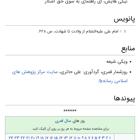
نیکى هایش، اى راهنماى به سوى حق آشکار.
پانویس
↑
امام علی علیه‌السّلام از ولادت تا شهادت، ص ۶۲۸.
منابع
ویکی شیعه
روزشمار قمرى، گردآورى: على حائرى،
سایت مركز پژوهش هاى
اسلامى رسانه
.
پیوندها
******
روز های
سال قمری
برای مشاهده صفحه مربوط به هر روز بر روی آن کلیک کنید.
۲۴
۲۳
۲۲
۲۱
۲۰
۱۹
۱۸
۱۷
۱۶
۱۵
۱۴
۱۳
۱۲
۱۱
۱۰
۹
۸
۷
۶
۵
۴
۳
۲
۱