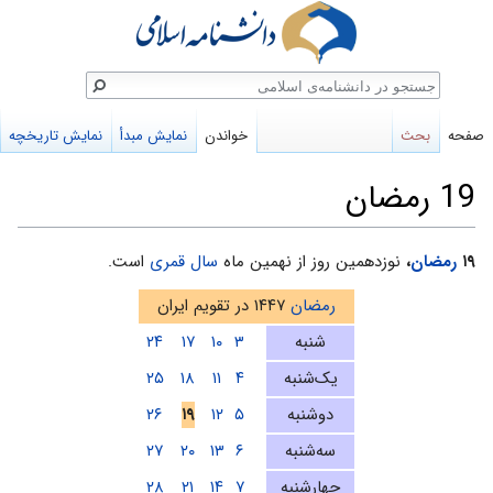
ستجو
صفحه
بحث
خواندن
نمایش مبدأ
نمایش تاریخچه
19 رمضان
پرش
پرش
۱۹
رمضان
،
نوزدهمین روز از نهمین ماه
سال قمری
است.
به
به
رمضان
۱۴۴۷ در تقویم ایران
ناوبری
جستجو
شنبه
۳
۱۰
۱۷
۲۴
یک‌شنبه
۴
۱۱
۱۸
۲۵
دوشنبه
۵
۱۲
۱۹
۲۶
سه‌شنبه
۶
۱۳
۲۰
۲۷
چهارشنبه
۷
۱۴
۲۱
۲۸