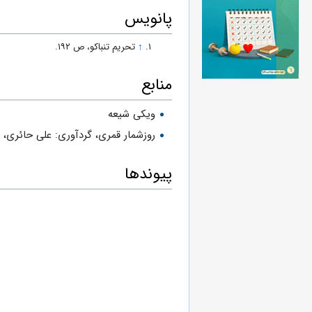
پانویس
↑
تحریم تنباکو، ص ۱۹۲.
منابع
ویکی شیعه
روزشمار قمرى، گردآورى: على حائرى،
س
پیوندها