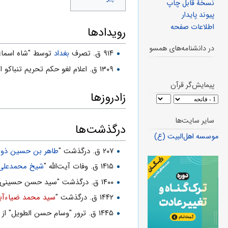
نسخهٔ قابل چاپ
پیوند پایدار
اطلاعات صفحه
رویدادها
در دانشنامه‌های همسو
۹۱۴ ق. تصرف
بغداد
توسط "شاه اسماع
۱۳۰۹ ق. اعلام لغو حکم تحریم تنباکو از جانب "
پیمایش‌گر قرآن
زادروزها
سایر سایت‌ها
درگذشت‌ها
موسسه اهل‌البیت (ع)
۲۰۷ ق. درگذشت "
طاهر بن حسین ذوال
۱۴۱۵ ق. وفات آیت‌‏اللَّه ‏"
شیخ محمدعلی 
۱۴۰۰ ق. درگذشت "سید حسن حسینی لواسانی" مجتهد، متکلم، استاد
۱۴۴۲ ق. درگذشت "
سید محمد ضیاءآب
۱۴۴۵ ق. ترور "وسام حسن الطویل" از فرماندهان حزب‌الله