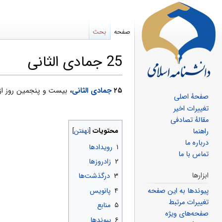
صفحه
بحث
25 جمادی الثانی
پرش
پرش
۲۵
جمادی الثانی
،
بیست و پنجمین روز ا
صفحهٔ اصلی
به
به
تغییرات اخیر
ناوبری
جستجو
مقالهٔ تصادفی
محتویات
راهنما
درباره ما
۱
رویدادها
تماس با ما
۲
زادروزها
ابزارها
۳
درگذشت‌ها
پیوندها به این صفحه
۴
پانویس
تغییرات مرتبط
۵
منابع
صفحه‌های ویژه
۶
پیوندها