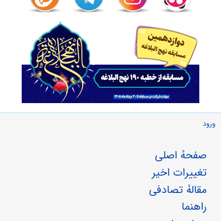
ورود
صفحهٔ اصلی
تغییرات اخیر
مقالهٔ تصادفی
راهنما