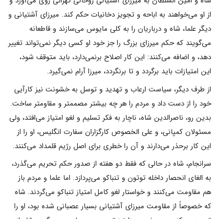
شاه و امین السلطان به میرزای آشتیانی روحانی تهرانی روی می‌آورد و
از او می‌خواهند به اباحه و تجویز دخانیات حکم کند. میرزای آشتیانی و
دیگر علما، شاه و درباریان را به کلی مایوس می‌سازند و قاطعانه
می‌گویند که حکم میرزای بزرگ را جز خود او کسی دیگر نمی‌تواند تغییر
دهد، و اضافه می‌کنند: این کار اصلاح برنمی‌دارد، باید متوقف شود،
این امتیازات باید برگردد و تا برنگردد، میرزا آرام نمی‌گیرد.
از طرف دیگر، سیاست ارعاب و تهدید و توسل به خشونت نیز کارآیی
خود را از دست داد و مردم را هر چه بیشتر مصممتر و مقاومتر ساخت.
بدین رو، ناصرالدین شاه، ناچار به فکر تسلیم و لغو امتیاز می‌افتد، ولی
مسئولان کمپانی، و علی الخصوص کارگزاران سفارت انگلیس، او را از
این کار برحذر می‌دارند و آن را خطری برای اصل رژیم قلمداد می‌کنند.
سرانجام، شاه در حالی که فقط دو هفته از صدور حکم تحریم می‌گذرد،
به الغای انحصار داخله توتون و تنباکو می‌پردازد. اما علما و مردم باز
هم مقاومت می‌کنند و خواستار لغو کامل امتیاز تنباکو می‌گردند. شاه
که خصوصاً از مقاومت میرزای آشتیانی بسیار عصبانی شده بود، او را