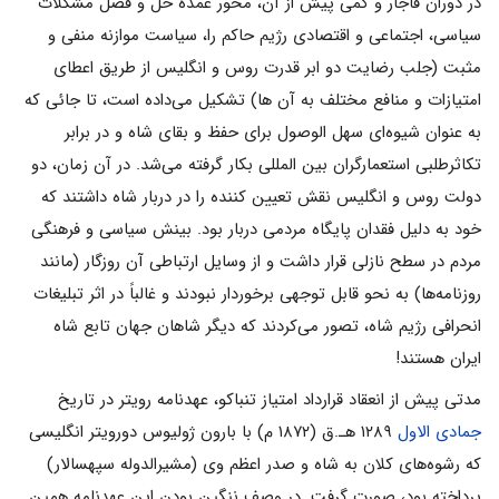
در دوران قاجار و کمی ‌پیش از آن، محور عمده حل و فصل مشکلات
سیاسی، اجتماعی و اقتصادی رژیم حاکم را، سیاست موازنه منفی و
مثبت (جلب رضایت دو ابر قدرت روس و انگلیس از طریق اعطای
امتیازات و منافع مختلف به آن ها) تشکیل می‌داده است، تا جائی که
به عنوان شیوه‌ای سهل الوصول برای حفظ و بقای شاه و در برابر
تکاثرطلبی استعمارگران بین المللی بکار گرفته می‌شد. در آن زمان، دو
دولت روس و انگلیس نقش تعیین کننده را در دربار شاه داشتند که
خود به دلیل فقدان پایگاه مردمی ‌دربار بود. بینش سیاسی و فرهنگی
مردم در سطح نازلی قرار داشت و از وسایل ارتباطی آن روزگار (مانند
روزنامه‌ها) به نحو قابل توجهی برخوردار نبودند و غالباً در اثر تبلیغات
انحرافی رژیم شاه، تصور می‌کردند که دیگر شاهان جهان تابع شاه
ایران هستند!
مدتی پیش از انعقاد قرارداد امتیاز تنباکو، عهدنامه رویتر در تاریخ
جمادی الاول
۱۲۸۹ هـ.ق (۱۸۷۲ م) با بارون ژولیوس دورویتر انگلیسی
که رشوه‌های کلان به شاه و صدر اعظم وی (مشیرالدوله سپهسالار)
پرداخته بود، صورت گرفت. در وصف ننگین بودن این عهدنامه همین