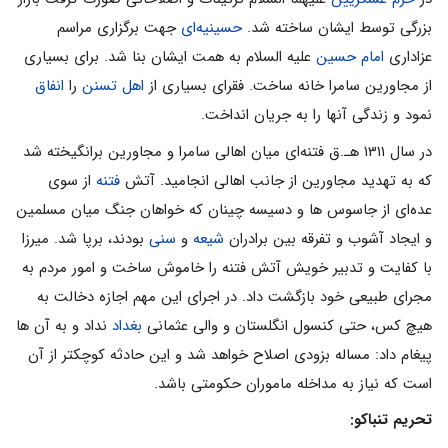
بزرگی توسط ایشان ساخته شد.
حسینیه‌ای
جهت برگزاری مراسم
عزاداری
امام حسین
علیه السلام به همت ایشان بنا شد. برای بسیاری
از مجاورین سامرا خانه ساخت. فقرای بسیاری از
اهل تسنن
را
انفاق
نمود و زندگی آنها را به جریان انداخت.
در سال ۱۳۱۱ هـ.ق فتنه‌ای میان اهالی سامرا و مجاورین برانگیخته شد
که به تهدید مجاورین از جانب اهالی انجامید. آتش
فتنه
از سوی
عده‌ای از جاسوس ها و دسیسه چینان که خواهان جنگ میان مسلمین
و ایجاد آشوب و تفرقه بین برادران
شیعه
و
سنی
بودند، برپا شد. میرزا
با کفایت و تدبیر خویش آتش فتنه را خاموش ساخت و امور مردم به
مجرای طبیعی خود بازگشت داد. در اجرای این مهم اجازه دخالت به
هیچ کس، حتی کنسول انگلستان و والی عثمانی
بغداد
نداد و به آن ها
پیغام داد: مساله بزودی اصلاح خواهد شد و این حادثه کوچکتر از آن
است که نیاز به مداخله ماموران حکومتی باشد.
تحریم تنباکو: