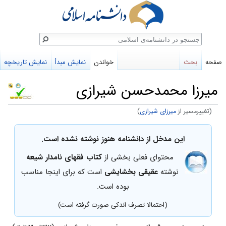
ستجو
صفحه
بحث
خواندن
نمایش مبدأ
نمایش تاریخچه
میرزا محمدحسن شیرازی
(تغییرمسیر از
میرزای شیرازی
)
پرش
پرش
این مدخل از دانشنامه هنوز نوشته نشده است.
به
به
محتوای فعلی بخشی از
کتاب فقهای نامدار شیعه
ناوبری
جستجو
نوشته
عقیقی بخشایشی
است که برای اینجا مناسب
بوده است.
(احتمالا تصرف اندکی صورت گرفته است)