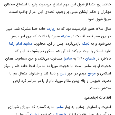
خاکساری ابتدا از قبول این مهم امتناع می‌نمود، ولی با استماع سخنان
دیگران و حکم ایشان مبنی بر وجوب تصدی این امر از جانب استاد،
میرزا قبول نمود.
سال ۱۲۸۸ هنوز فرانرسیده بود که به
زیارت
خانه خدا مشرف شد. میرزا
در این سفر قصد اقامت در
مدینه
منوره را داشت که این امر میسر
نمی‌شود و به
نجف
بازمی‌گردد. پس از آن، مجاورت
مشهد
امام رضا
علیه السلام را نیت می‌کند که آن هم ممکن نمی‌شود، تا این که
بالاخره در
شعبان
۱۲۹۰ به
سامرا
مسافرت می‌کند، و این مسافرت همان
هجرت او به سامرا است. با هجرت میرزا به سامرا، آنجا خانه علم و مرکز
اسلامی‌ و
مرجع
مردم در امور
دین
و دنیا شد و خداوند متعال هم با
نصرت خویش و بالا بردن مقام میرزا، نام او را در سراسر کره ارض
منتشر ساخت.
اقدامات اجتماعی:
امنیت و آسایش زمانی به زوار
سامرا
سایه گسترد که میرزای شیرازی
در آن دیار رحل اقامت افکند.
شیعیانی
که قصد
زیارت
آن جا را