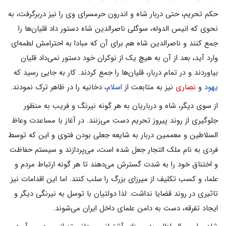
حکم تحریم، حتی دربار شاه و اندرون حرمسرای وی را نیز دربرگرفت، به
نحوی که انیس الدوله، سوگلی ناصرالدین شاه دستور داد قلیان‌ها را
جمع کنند و ناصرالدین شاه هم برای آن که مبادا به احترامش لطمه‌ای
وارد آید، بعد از آن به هیچ یک از نوکران خود دستور نمی‌داد قلیان
بیاوردند و در تمام دربار، قلیان‌ها را جمع کردند. کار به جایی رسید که
یهود
و
نصاری
نیز به متابعت از
اسلام
، دخانیه را در ظاهر ترک نمودند.
از سوی دیگر، شاه و درباریان به هر گونه نیرنگ و فریب به منظور
جلوگیری از روند پیروز تحریم دست می‌زنند. در آغاز با مساعدت وعاظ
السلاطین و معممین دربار به شایعه جعلی بودن فتوی و این که توسط
فردی به نام ملک التجار جعل شده است، می‌پردازند و سیستم حفاظت
و اختناق خود را به شدت گسترش می‌دهند تا هر گونه ارتباط مردم و
علما، و کسب تکلیف از میرزای بزرگ را سلب کنند. اما این اقدامات نیز
تاثیری در روند قضایا نداشت. لذا دولتیان با توسل به نیرنگی دیگر و
ایجاد تفرقه، دست به دامن علمای داخل ایران می‌شوند.