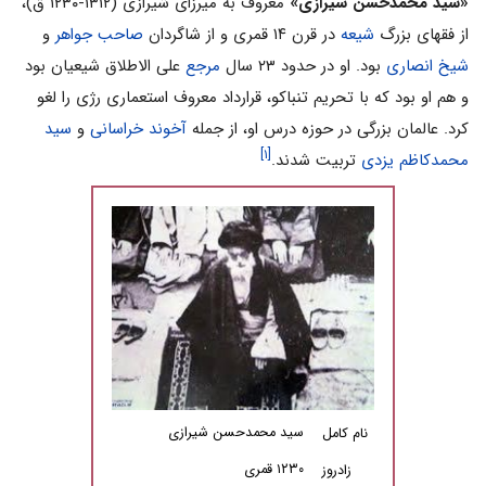
«سید محمدحسن شیرازی»
معروف به میرزای شیرازی (۱۳۱۲-۱۲۳۰ ق)،
از فقهای بزرگ
شیعه
در قرن ۱۴ قمری و از شاگردان
صاحب جواهر
و
شیخ انصاری
بود. او در حدود ۲۳ سال
مرجع
علی الاطلاق شیعیان بود
و هم او بود که با تحریم تنباکو، قرارداد معروف استعماری رژی را لغو
کرد. عالمان بزرگی در حوزه درس او، از جمله
آخوند خراسانی
و
سید
[۱]
محمدکاظم یزدی
تربیت شدند.
سید محمدحسن شیرازی
نام کامل
۱۲۳۰ قمری
زادروز