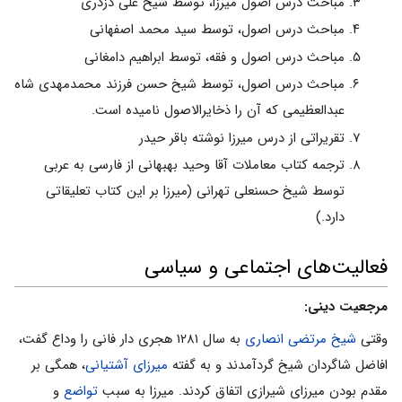
مباحث درس اصول میرزا، توسط شیخ علی دزدری
مباحث درس اصول، توسط سید محمد اصفهانی
مباحث درس اصول و فقه، توسط ابراهیم دامغانی
مباحث درس اصول، توسط شیخ حسن فرزند محمدمهدی شاه
عبدالعظیمی‌ که آن را ذخایرالاصول نامیده است.
تقریراتی از درس میرزا نوشته باقر حیدر
ترجمه کتاب معاملات آقا وحید بهبهانی از فارسی به عربی
توسط شیخ ‌حسنعلی تهرانی (میرزا بر این کتاب تعلیقاتی
دارد.)
فعالیت‌های اجتماعی و سیاسی
مرجعیت دینی:
وقتی
شیخ مرتضی انصاری
به سال ۱۲۸۱ هجری دار فانی را وداع گفت،
افاضل شاگردان شیخ گردآمدند و به گفته
میرزای آشتیانی
، همگی بر
مقدم بودن میرزای شیرازی اتفاق کردند. میرزا به سبب
تواضع
و