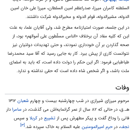
السلطنه کامران میرزا، صدراعظم امین السلطان، میرزا علی خان امین
الدوله، مشیرالدوله، قوام الدوله و مخبرالدوله شرکت داشتند.
در این جلسه، صورت امتیازنامه مطرح شد، ولی آقایان علما، به علت
این که کلیه مفاد آن برخلاف «الناس مسلّطون علی أموالهم» بود، از
صحه گذاردن بر آن خودداری نمودند، و حتی تهدیدات دولتیان نیز
نتوانست کاری از پیش ببرد. کار به جایی رسید که آقا سید محمدرضا
طباطبایی فرمود: اگر این حکم را دولت داده است، که باید به امضای
ملت باشد، و اگر شخص شاه داده است که حقی نداشته و ندارد.
وفات
مرحوم میرزای شیرازی در شب چهارشنبه بیست و چهارم
شعبان
۱۳۱۲
هـ.ق، در حالی که ۸۲ سال از عمر گرانمایه‌اش می گذشت، در
سامرا
دار
فانی را وداع گفت و پیکر مطهرش پس از
تشییع
در
کربلا
و سپس
[۳]
نجف
، در
حرم امیرالمومنین
علیه السلام به خاک سپرده شد.