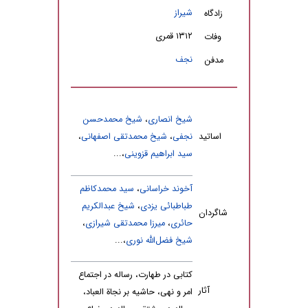
شیراز
زادگاه
۱۳۱۲ قمری
وفات
نجف
مدفن
شیخ انصاری
،
شیخ محمدحسن
اساتید
نجفی
،
شیخ محمدتقی اصفهانی
،
سید ابراهیم قزوینی
،...
آخوند خراسانی
،
سید محمدکاظم
طباطبائی یزدی
،
شیخ عبدالکریم
شاگردان
حائری
،
میرزا محمدتقی شیرازی
،
شیخ فضل‌الله نوری
،...
کتابی در طهارت، رساله‌ در اجتماع
آثار
امر و نهی، حاشیه بر نجاة العباد،