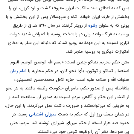
بس که به اعطای سند مالکیت ایران معروف گشت و لرد کرزن، آن را
بخشش از طرف ایران خواند. شاه و سپهسالار پس از این بخشش و با
پولی که به عنوان
رشوه
از رویتر گرفتند در سال ۱۲۹۰ هـ.ق از طریق
روسیه به فرنگ رفتند ولی در پایتخت روسیه با اعتراض شدید دولت
تزاری نسبت به این عهدنامه روبرو شدند که دنباله این سفر به اعطای
امتیازات دیگری به روسیه منجر شد.
متن حکم تحریم تنباکو چنین است: «بسم الله الرحمن الرحیم، الیوم
استعمال تنباکو و توتون، بأیّ نحو کان، در حکم محاربه با
امام زمان
صلوات الله و سلامه علیه است. حرّره الاقل محمدحسن الحسینی.»
بلافاصله پس از صدور حکم، ماموران حکومت وظیفه یافتند به هر نحو
از انتشار این حکم و آگاهی مردم نسبت به صدور آن ممانعت کنند و
به طریقی که می‌توانستند و ضرورت داشت عمل می‌کردند. با این حال،
در همان نصف روز اول که حکم به دست
میرزای آشتیانی
رسید، در
حدود صد هزار نسخه از حکم میرزای شیرازی نوشته شد. مردم، حتی
بی سوادها، نشر آن را وظیفه شرعی خود می‌دانستند.