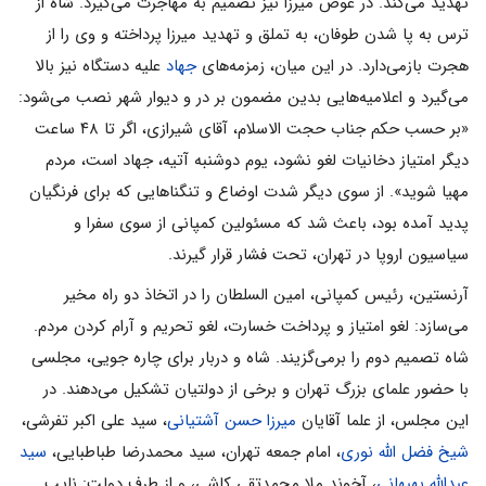
تهدید می‌کند. در عوض میرزا نیز تصمیم به مهاجرت می‌گیرد. شاه از
ترس به پا شدن طوفان، به تملق و تهدید میرزا پرداخته و وی را از
هجرت بازمی‌دارد. در این میان، زمزمه‌های
جهاد
علیه دستگاه نیز بالا
می‌گیرد و اعلامیه‌هایی بدین مضمون بر در و دیوار شهر نصب می‌شود:
«بر حسب حکم جناب حجت الاسلام، آقای شیرازی، اگر تا ۴۸ ساعت
دیگر امتیاز دخانیات لغو نشود، یوم دوشنبه آتیه، جهاد است، مردم
مهیا شوید». از سوی دیگر شدت اوضاع و تنگناهایی که برای فرنگیان
پدید آمده بود، باعث شد که مسئولین کمپانی از سوی سفرا و
سیاسیون اروپا در تهران، تحت فشار قرار گیرند.
آرنستین، رئیس کمپانی، امین السلطان را در اتخاذ دو راه مخیر
می‌سازد: لغو امتیاز و پرداخت خسارت، لغو تحریم و آرام کردن مردم.
شاه تصمیم دوم را برمی‌گزیند. شاه و دربار برای چاره جویی، مجلسی
با حضور علمای بزرگ تهران و برخی از دولتیان تشکیل می‌دهند. در
این مجلس، از علما آقایان
میرزا حسن آشتیانی
، سید علی اکبر تفرشی،
شیخ فضل الله نوری
، امام جمعه تهران، سید محمدرضا طباطبایی،
سید
عبدالله بهبهانی
، آخوند ملا محمدتقی کاشی، و از طرف دولت: نایب