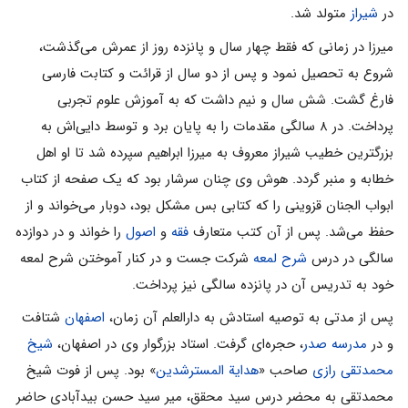
در
شیراز
متولد شد.
میرزا در زمانی که فقط چهار سال و پانزده روز از عمرش می‌گذشت،
شروع به تحصیل نمود و پس از دو سال از قرائت و کتابت فارسی
فارغ گشت. شش سال و نیم داشت که به آموزش علوم تجربی
پرداخت. در ۸ سالگی مقدمات را به پایان برد و توسط دایی‌اش به
بزرگترین خطیب شیراز معروف به میرزا ابراهیم سپرده شد تا او اهل
خطابه و منبر گردد. هوش وی چنان سرشار بود که یک صفحه از کتاب
ابواب الجنان قزوینی را که کتابی بس مشکل بود، دوبار می‌خواند و از
حفظ می‌شد. پس از آن کتب متعارف
فقه
و
اصول
را خواند و در دوازده
سالگی در درس
شرح لمعه
شرکت جست و در کنار آموختن شرح لمعه
خود به تدریس آن در پانزده سالگی نیز پرداخت.
پس از مدتی به توصیه استادش به دارالعلم آن زمان،
اصفهان
شتافت
و در
مدرسه صدر
، حجره‌ای گرفت. استاد بزرگوار وی در اصفهان،
شیخ
محمدتقی رازی
صاحب «
هدایة المسترشدین
» بود. پس از فوت شیخ
محمدتقی به محضر درس سید محقق، میر سید حسن بیدآبادی حاضر