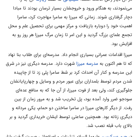
می‌نمودند، به هنگام ورود و خروجشان بسیار ترسان بودند تا مبادا
دچار گرفتاری شوند. زمانی که میرزا به سامرا مهاجرت کرد، سامرا
اهمیت خود را دوباره بازیافت و مرکز مهمی ‌برای تحصیل علم و محل
تجمع علمای بزرگ گردید و این امر تا زمان مرگ میرزا هر روز رو به
افزایش بود.
میرزا اقدامات عمرانی بسیاری انجام داد. مدرسه‌ای برای طلاب بنا نهاد
که تا هم اکنون به
مدرسه میرزا
شهرت دارد. مدرسه دیگری نیز در شرق
این مدرسه و کنار آن احداث کرد بر شط سامرا پلی زد تا از چاپیده
شدن مردم توسط بلمداران برای عبور مردم و وسایل و چهارپایانشان
جلوگیری کند، ولی بعد از فوت میرزا، از آن جا که به منافع عده‌ای
سودجو ضرر وارد آمده بود، پل تخریب شد و به مرور زمان از بین
رفت. از دیگر کارهای میرزا در سامرا ساختن دو حمام، یکی مردانه و
دیگری زنانه بود. همچنین ساعتی توسط ایشان خریداری گردید و بر
بالای باب قبله نصب شد.
در
حرم عسکریین
علیهما السلام تزئینات و اصلاحاتی صورت گرفت بازار