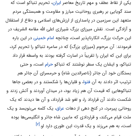
یکی از نقاط عطف و مهم تاریخ معاصر
ایران
، تحریم تنباکو است که
سند گویایی بر رهبری روحانیت مبارز و مقاومت و همبستگی مردم
متعهد این سرزمین در پاسداری از ارزش‌های اسلامی‌ و دفاع از استقلال
و آزادگی است. نقش میرزای بزرگ شیرازی اعلی الله مقامه الشریف در
این حرکت بزرگ، انکارناپذیر است، چنانچه
امام خمینی
در این باره
فرمودند: آن مرحوم (میرزای بزرگ) که در سامره تنباکو را تحریم کرد،
برای این که ایران را تقریباً در اسارت گرفته بودند به واسطه قرار داد
تنباکو، و ایشان یک سطر نوشتند که تنباکو
حرام
است، و حتی
بستگان خود آن جائر (ناصرالدین شاه) و حرمسرای آن جائر هم
ترتیب اثر دادند به آن
فتوا
، و قلیان‌ها را شکستند و در بعضی جاها
تنباکوهایی که قیمت آن هم زیاد بود، در میدان آوردند و آتش زدند و
شکست دادند آن قرارداد را، و لغو شد قرارداد، و آن ها دیدند که یک
روحانی پیرمرد، در کنج دهی از دهات
عراق
، یک کلمه می‌نویسد و یک
ملت قیام می‌کند، و قراردادی که مابین شاه جائر و انگلیسی‌ها بوده
[۲]
است، به هم می‌زند و یک قدرت این طوری دارد او.