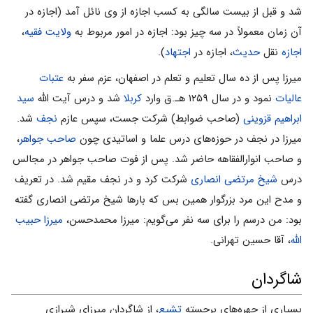
شد و قبل از بیست سالگی به کسب اجازه از وی نائل آمد (اجازه در
آن زمان معمولاً در سه چیز بود: اجازه در امور مربوط به
ولایت فقیه
،
اجازه
نقل
حدیث
، اجازه در
اجتهاد
).
میرزا پس از ده سال تعلیم و تعلم در اصفهان، عزم سفر به
عتبات
عالیات
نمود و در سال ۱۲۵۹ هـ.ق وارد
کربلا
شد و درس آیت الله
سید
ابراهیم قزوینی
(صاحب ضوابط) شرکت جست، سپس عازم
نجف
شد.
میرزا در نجف در حوزه‌های درس علما و اساتیدی چون
صاحب جواهر
،
و صاحب انوارالفقاهه حاضر شد. پس از فوت صاحب جواهر در مجالس
درس
شیخ مرتضی انصاری
شرکت کرد و در نجف مقیم شد. در تعریف
و مدح این مرد بزرگوار همین بس که بارها شیخ مرتضی انصاری گفته
بود: من درسم را برای سه نفر می‌گویم: میرزا محمدحسن،
میرزا حبیب
الله
، آقا حسین تهرانی.
شاگردان
بسیاری از چهره‌های برجسته
تشیع
، از شاگردان میرزای شیرازی