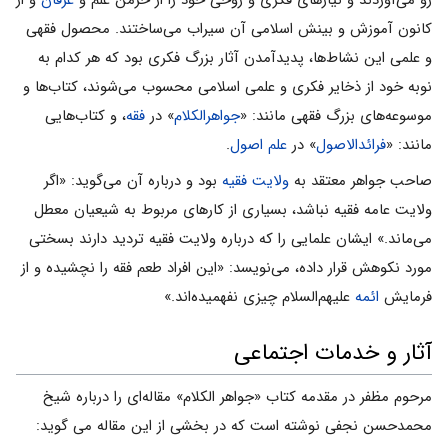
کانون آموزش و بینش اسلامی‌‌ آن سیراب می‌‌ساختند. محصول فقهی
و علمی ‌‌این نشاط‌ها، پدیدآمدن آثار بزرگ فکری بود که هر کدام به
نوبه خود از ذخایر فکری و علمی ‌‌اسلامی ‌‌محسوب می‌‌شوند، کتاب‌ها و
موسوعه‌های بزرگ فقهی مانند: «
جواهرالکلام
» در
فقه
، و کتاب‌هایی
مانند: «
فرائدالاصول
» در
علم اصول
.
صاحب جواهر معتقد به
ولایت فقیه
بود و درباره آن می‌گوید: «اگر
ولایت عامه فقیه نباشد، بسیارى از کارهاى مربوط به شیعیان معطل
مى‌ماند.» ایشان علمایى را که درباره ولایت فقیه تردید دارند بسختى
مورد نکوهش قرار داده، می‌نویسد: «این افراد طعم فقه را نچشیده و از
فرمایش
ائمه
علیهم‌السلام چیزى نفهمیده‌اند.»
آثار و خدمات اجتماعی
مرحوم مظفر در مقدمه کتاب «جواهر الکلام» مقاله‌ای را درباره شیخ
محمدحسن نجفی نوشته است که در بخشی از این مقاله می گوید: