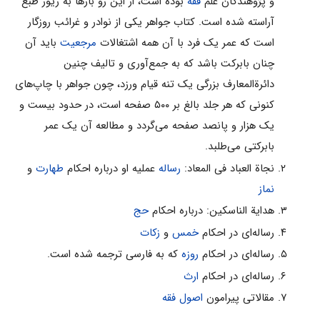
و پژوهندگان علم
فقه
بوده است، از این رو بارها به زیور طبع
آراسته شده است. کتاب جواهر یکی از نوادر و غرائب روزگار
است که عمر یک فرد با آن همه اشتغالات
مرجعیت
باید آن
چنان بابرکت باشد که به جمع‌آوری و تالیف چنین
دائرة‌المعارف بزرگی یک تنه قیام ورزد، چون جواهر با چاپ‌های
کنونی که هر جلد بالغ بر ۵۰۰ صفحه است، در حدود بیست و
یک هزار و پانصد صفحه می‌‌گردد و مطالعه آن یک عمر
بابرکتی می‌‌طلبد.
نجاة العباد فى المعاد:
رساله
عملیه او درباره احکام
طهارت
و
نماز
هدایة الناسکین: درباره احکام
حج
رساله‌اى در احکام
خمس
و
زکات
رساله‌اى در احکام
روزه
که به فارسى ترجمه شده است.
رساله‌اى در احکام
ارث
مقالاتى پیرامون
اصول فقه