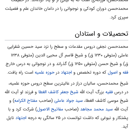
محمدحسن دوران کودکى و نوجوانى را در دامان خاندان علم و فضیلت
سپرى کرد.
تحصیلات و استادان
محمدحسن نجفی دروس مقدمات و سطح را نزد سید حسین شقرایى
عاملى (متوفى ۱۲۳۰ ق) و شیخ قاسم آل محیى الدین (متوفى ۱۲۳۸
ق) و شیخ حسن (متوفى ۱۲۵۰ ق) گذراند و در نوجوانى به درس خارج
فقه
و
اصول
که دوره تخصص و
اجتهاد
در
حوزه علمیه
است راه یافت.
شیخ محمدحسن، سالیان دراز در عالیترین سطح دروس حوزه علمیه،
در درس
فقیه
بزرگ آیت الله
شیخ جعفر کاشف الغطا
و فرزند او آیت الله
شیخ موسی کاشف الغطا،
سید جواد عاملى
(صاحب
مفتاح الکرامه
) و
آیت الله
سید محمد مجاهد
(صاحب
مفاتیح الاصول
) شرکت کرد و با
پشتکار و نبوغى که داشت توانست در ۲۵ سالگى به درجه
اجتهاد
نایل
آید.