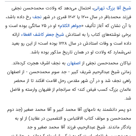
شیخ آقا بزرگ تهرانی
، احتمال می‌‌دهد که ولادت محمدحسن نجفی
فرزند محمدباقر در سال ۱۲۰۰ یا ۱۲۰۲ قمری در شهر
نجف
رخ داده باشد،
با آن نشان که آغاز تألیف «
جواهر الکلام
» او در ۲۵ سالگی بوده است و
برخی نوشته‌های کتاب را به استادش
شیخ جعفر کاشف الغطاء
ارائه
داده است و وفات استادش در سال ۱۲۲۸ بوده است؛ از این رو بعید
نمی‌‌شمارد که ولادت او در همان تاریخ مذکور بوده باشد.
نیاکان محمدحسن نجفی از
اصفهان
به نجف اشرف هجرت کرده‌اند.
زمانى شیخ عبدالرحیم شریف کبیر - جد سوم محمدحسن - از اصفهان
راهى نجف شد و در آن شهر مقدس رحل اقامت افکند تا از محضر
عالمان بزرگ کسب فیض کند؛ که سرانجام از فقیهان وارسته و فاضل
شد.
دو پسر دانشمند به نامهاى آقا محمد کبیر و آقا محمد صغیر (جد دوم
محمدحسن و مولف کتاب الاقتباس و التضمین در عقاید) از او به
یادگار ماندند. شیخ عبدالرحیم، فرزند آقا محمد صغیر و جد
محمدحسن، فرزانه‌اى است که به نیکى از او یاد کرده‌اند. در حقیقت