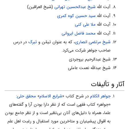
آیت الله
شیخ عبدالحسین تهرانی
(شیخ العراقین)
آیت الله
سید حسین کوه کمرى
آیت الله
ملا على کنى
آیت الله
محمد فاضل ایروانی
شیخ مرتضی انصاری
، که به عنوان تیمّن و
تبرک
در درس
صاحب جواهر شرکت می‌کرد.
شیخ عبدالرحیم بروجردى
شیخ عبدالله نعمت عاملى
آثار و تألیفات
جواهر الکلام
در شرح کتاب «
شرایع الاسلام
»
محقق حلى
:
«جواهر» کتاب فقهی است که از نظر دارا بودن آرا و گفته‌های
علما، همراه با دلیل‌های آنان بی‌نظیر است و از نظر جامع بودن
به اقوال پیشینیان و متاخرین مورد استقبال و رغبت اهل علم