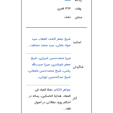
نجف
زادگاه
۱۲۶۶ قمری
وفات
نجف
مدفن
شیخ جعفر کاشف الغطاء
،
سید
اساتید
جواد عاملى
،
سید محمد مجاهد
،...
میرزا محمدحسن شیرازی
،
شیخ
جعفر شوشتری
،
میرزا حبیب‌الله
شاگردان
رشتی
،
شیخ محمدحسن مامقانی
،
شیخ‌ عبدالحسین‌ تهرانی
،..
جواهر الکلام
، نجاة العباد‌ فى
المعاد، هدایة الناسکین، رساله‌ در
آثار
احکام روزه، مقالاتى در اصول
فقه،...