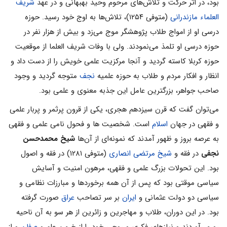
بود، در اثر حرکت و تلاش‌های مرحوم وحید بهبهانی و در عهد
شریف
العلماء مازندرانی
(متوفی ۱۲۵۴)، تلاش‌ها به اوج خود رسید. حوزه
درسی او از امواج طلاب پژوهشگر موج می‌‌زد و بیش از هزار نفر در
حوزه درسی او تلمذ می‌‌نمودند. ولی با وفات شریف العلما از موقعیت
حوزه کربلا کاسته گردید و آنجا مرکزیت علمی‌‌ خویش را از دست داد و
انظار و افکار مردم و طلاب به حوزه علمیه
نجف
متوجه گردید و وجود
صاحب جواهر، بزرگترین عامل این جذبه معنوی و علمی ‌‌بود.
می‌‌توان گفت که قرن سیزدهم هجری، یکی از قرون پرثمر و پربار علمی‌‌
و فقهی در جهان
اسلام‌‌
است. شخصیت ها و فحول نامی‌‌ علمی‌‌ و فقهی
به عرصه بروز و ظهور آمدند که نمونه‌ای از آن‌ها
شیخ محمدحسن
نجفی
در فقه و
شیخ مرتضی انصاری
(متوفی ۱۲۸۱) در فقه و اصول
بود. این تحولات بزرگ علمی‌‌ و فقهی، مرهون امنیت و آسایش
سیاسی موقتی بود که پس از آن همه برخوردها و مبارزات نظامی‌‌ و
سیاسی دو دولت عثمانی و
ایران
بر سر تصاحب
عراق
صورت گرفته
بود. در این دوران، طلاب و مهاجرین و زائرین از هر سو به آن ناحیه
رو می‌‌آوردند و نیازهای فکری و روحی خود را از خرمن علم و
عرفان
و از