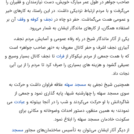
صاحب جواهر در طول عمر مبارک خویش، دست نیازمندان و فقیران را
می‌گرفت و با مردم ارتباط نزدیکی داشت. در این راستا، به کارهای خیر
و عمومی همت می‌گماشت. حفر دو چاه در
نجف
و
کوفه
و
وقف
آن بر
استفاده همگان، از کارهای ماندگار ایشان به شمار می‌رود.
یکی از آثار ماندگار شیخ در راه رفاه عمومى و آسایش مردم نجف،
آبیارى نجف اشرف و حفر کانال معروف به «نهر صاحب جواهر» است
که با همت جمعى از مردم نیکوکار از
فرات
تا نجف کانال بسیار وسیع و
عمیقى گشود و هزینه‏ هاى بسیارى را صرف کرد تا مردم را از بى آبى
نجات داد.
همچنین شیخ نجفی به
مسجد سهله
علاقه فراوان داشت و حرکت به
سوى مسجد سهله را چهارشنبه شبها، پایه ‏گذارى نمود و جمعى از
شاگردانش با او حرکت مى‌کردند و شب را در آنجا بیتوته و
عبادت
مى‏
نمودند؛ به همین منظور، دستور احداث وضوخانه و مکانی برای
سکونت خادمان مسجد سهله را ابلاغ نمود.
از دیگر آثار ایشان می‌‏توان به تأسیس ساختمان‌هاى مجاور
مسجد