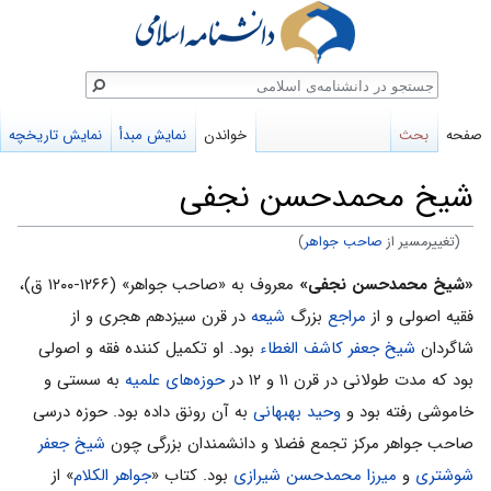
ستجو
صفحه
بحث
خواندن
نمایش مبدأ
نمایش تاریخچه
شیخ محمدحسن نجفی
(تغییرمسیر از
صاحب جواهر
)
پرش
پرش
«شیخ محمدحسن نجفی»
معروف به «صاحب جواهر» (۱۲۶۶-۱۲۰۰ ق)،
به
به
فقیه اصولی و از
مراجع
بزرگ
شیعه
در قرن سیزدهم هجری و از
ناوبری
جستجو
شاگردان
شیخ جعفر کاشف الغطاء
بود. او تکمیل کننده فقه و اصولی
بود که مدت طولانی در قرن ۱۱ و ۱۲ در
حوزه‌های علمیه
به سستی و
خاموشی رفته بود و
وحید بهبهانی
به آن رونق داده بود. حوزه درسی
صاحب جواهر مرکز تجمع فضلا و دانشمندان بزرگی چون
شیخ جعفر
شوشتری
و
میرزا محمدحسن شیرازی
بود. کتاب «
جواهر الکلام
» از