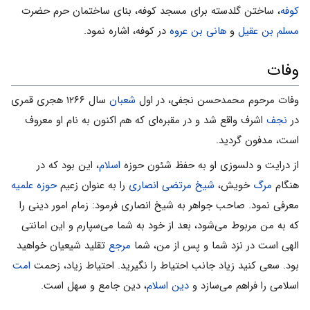
کوفه
، ساختن گلدسته برای مسجد کوفه، بنای ساختمان حرم حضرت
مسلم بن عقیل
و
هانی بن عروه
در کوفه، اشاره نمود.
وفات
وفات مرحوم محمدحسن نجفی، در اول
شعبان
سال ۱۲۶۶ هجری قمری
در
نجف
اشرف واقع شد و در مقبره‌ای که هم اکنون به نام او معروف
است، مدفون گردید.
از درایت و دلسوزی او به حفظ شئون حوزه
اسلام
، این بود که در
هنگام
مرگ
خویش،
شیخ ‌مرتضی انصاری
را به عنوان زعیم
حوزه علمیه
معرفی نمود. صاحب جواهر به شیخ انصارى فرمود: زمام امور دینى را
که به من مربوط مى‌شود، بعد از خود به شما مى‌سپارم و این امانتى
الهى است در نزد شما و پس از من، شما
مرجع
تقلید شیعیان خواهید
بود. سعى کنید زیاد جانب احتیاط را نگیرید. احتیاط زیاد، زحمت
امت
اسلامى را فراهم مى‌سازد و
دین اسلام
، دین جامع و سهل است.