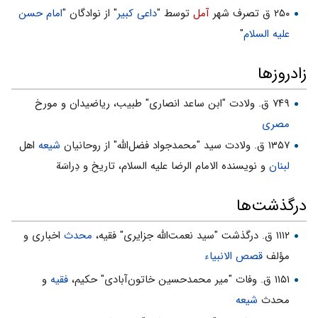
۲۵۰ ق تصرف شهر
آمل
توسط "
داعی کبیر
" از نوادگان "
امام حسن
علیه السلام
"
زادروزها
۷۴۹ ق. ولادت "ابن‏ ساعد انصاری" طبیب، ریاضیدان و مورخ
مصری
۱۳۵۷ ق. ولادت سید "محمدجواد فضل‌الله" از روحانیان
شیعه
اهل
لبنان
و نویسنده الامام الرضا علیه السلام، تاریخ و دِراسَة
درگذشت‌ها
۱۱۱۲ ق. درگذشت "سید نعمت‌الله جزایری" فقیه،
محدث
اخباری و
مؤلف
قصص الانبیاء
۱۱۵۱ ق. وفات "میر محمدحسین خاتون‌آبادی" حکیم،
فقیه
و
محدث
شیعه