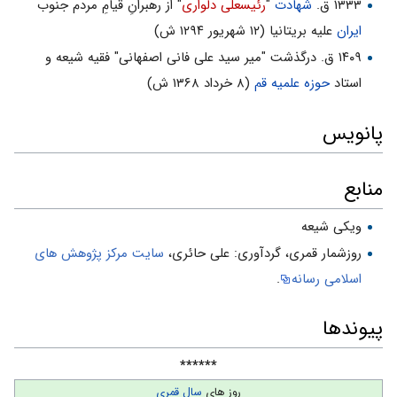
۱۳۳۳ ق.
شهادت
"
رئیسعلی دلواری
" از رهبرانِ قیامِ مردم جنوب
ایران
علیه بریتانیا (۱۲ شهریور ۱۲۹۴ ش)
۱۴۰۹ ق. درگذشت "میر سید علی فانی اصفهانی" فقیه شیعه و
استاد
حوزه علمیه قم
(۸ خرداد ۱۳۶۸ ش)
پانویس
منابع
ویکی شیعه
روزشمار قمرى، گردآورى: على حائرى،
سایت مركز پژوهش هاى
اسلامى رسانه
.
پیوندها
******
روز های
سال قمری