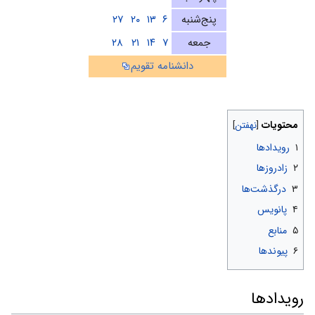
پنج‌شنبه
۶
۱۳
۲۰
۲۷
جمعه
۷
۱۴
۲۱
۲۸
دانشنامه تقویم
محتویات
۱
رویدادها
۲
زادروزها
۳
درگذشت‌ها
۴
پانویس
۵
منابع
۶
پیوندها
رویدادها