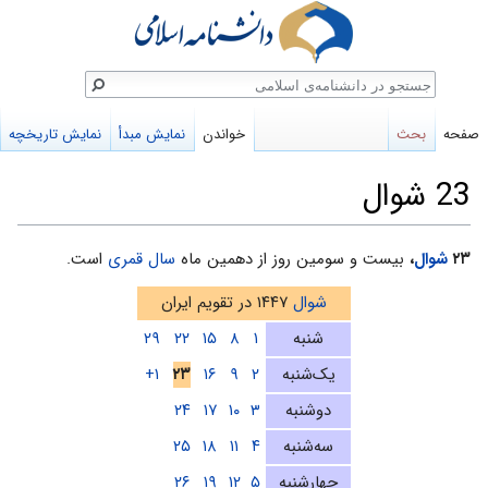
ستجو
صفحه
بحث
خواندن
نمایش مبدأ
نمایش تاریخچه
23 شوال
پرش
پرش
۲۳
شوال
،
بیست و سومین روز از دهمین ماه
سال قمری
است.
به
به
شوال
۱۴۴۷ در تقویم ایران
ناوبری
جستجو
شنبه
۱
۸
۱۵
۲۲
۲۹
یک‌شنبه
۲
۹
۱۶
۲۳
۱+
دوشنبه
۳
۱۰
۱۷
۲۴
سه‌شنبه
۴
۱۱
۱۸
۲۵
چهارشنبه
۵
۱۲
۱۹
۲۶