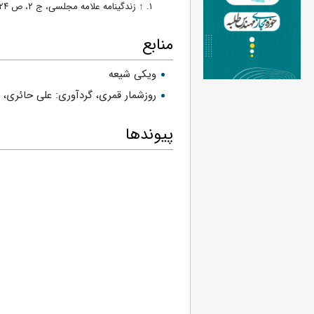
↑
زندگینامه علامه مجلسی، ج ۲، ص ۳۲۴.
منابع
ویکی شیعه
روزشمار قمرى، گردآورى: على حائرى،
س
پیوندها