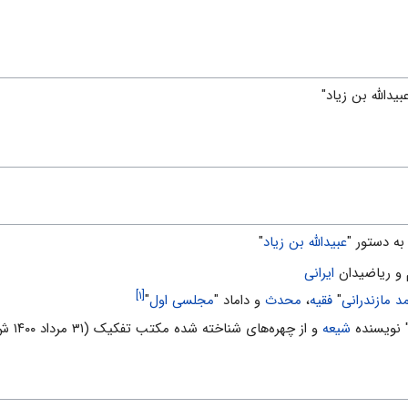
یدالله بن زیاد"
به دستور "
عبیدالله بن زیاد
"
ایرانی
[۱]
 مازندرانی
"
فقیه
،
محدث
و داماد "
مجلسی اول
"
 نویسنده
شیعه
و از چهره‌های شناخته شده مکتب تفکیک (۳۱ مرداد ۱۴۰۰ ش)