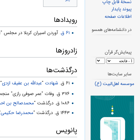
نسخهٔ قابل چاپ
پیوند پایدار
اطلاعات صفحه
رویدادها
در دانشنامه‌های همسو
۶۱ ق
. آوردن اسیران کربلا در مجلس "عب
زادروزها
پیمایش‌گر قرآن
درگذشت‌ها
سایر سایت‌ها
۶۱ ق.
شهادت
"
عبدالله بن عفیف ازدی
" 
موسسه اهل‌البیت (ع)
۳۷۶ ق. وفات "عمر صوفی رازی" منجم و ریاضی‏دان
۱۰۸۶ ق. درگذشت "
محمدصالح بن احمد
۱۴۴۳ ق. درگذشت "
محمدرضا حکیمی
"
پانویس