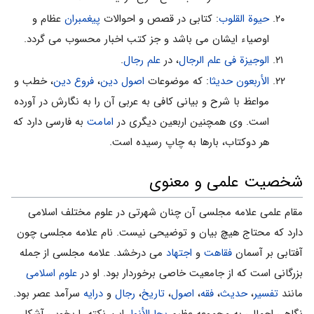
حیوة القلوب
: کتابی در قصص و احوالات
پیغمبران
عظام و
اوصیاء ایشان می باشد و جز کتب اخبار محسوب می گردد.
الوجیزة فى علم الرجال
، در
علم رجال
.
الأربعون حدیثا
: که موضوعات
اصول دین
،
فروع دین
، خطب و
مواعظ با شرح و بیانی کافی به عربی آن را به نگارش در آورده
است. وی همچنین اربعین دیگری در
امامت
به فارسی دارد که
هر دوکتاب، بارها به چاپ رسیده است.
شخصیت علمی و معنوى
مقام علمى علامه مجلسى آن چنان شهرتى در علوم مختلف اسلامى
دارد که محتاج هیچ بیان و توضیحى نیست. نام علامه مجلسى چون
آفتابى بر آسمان
فقاهت
و
اجتهاد
مى درخشد. علامه مجلسى از جمله
بزرگانى است که از جامعیت خاصى برخوردار بود. او در
علوم اسلامى
مانند
تفسیر
،
حدیث
،
فقه
،
اصول
،
تاریخ
،
رجال
و
درایه
سرآمد عصر بود.