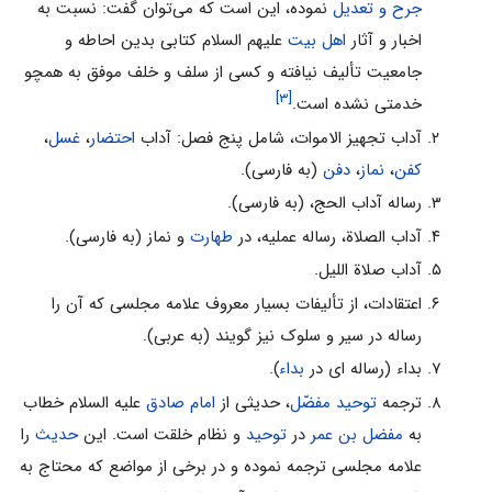
جرح و تعدیل
نموده، این است که می‌توان گفت: نسبت به
اخبار و آثار
اهل بیت
علیهم السلام کتابی بدین احاطه و
جامعیت تألیف نیافته و کسی از سلف و خلف موفق به همچو
[۳]
خدمتی نشده است.
آداب تجهیز الاموات، شامل پنج فصل: آداب
احتضار
،
غسل
،
کفن
،
نماز
،
دفن
(به فارسی).
رساله آداب الحج، (به فارسی).
آداب الصلاة، رساله عملیه، در
طهارت
و نماز (به فارسی).
آداب صلاة اللیل.
اعتقادات، از تألیفات بسیار معروف علامه مجلسی که آن را
رساله در سیر و سلوک نیز گویند (به عربی).
بداء (رساله ای در
بداء
).
ترجمه
توحید مفضّل
، حدیثی از
امام صادق
علیه السلام خطاب
به
مفضل بن عمر
در
توحید
و نظام خلقت است. این
حدیث
را
علامه مجلسی ترجمه نموده و در برخی از مواضع که محتاج به