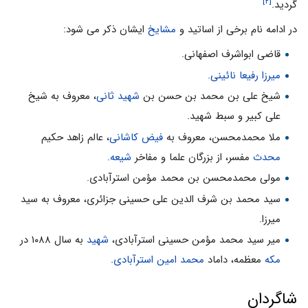
[۲]
گردید.
در ادامه نام برخی از اساتید و
مشایخ
ایشان ذکر می شود:
قاضی ابواشرف اصفهانی.
میرزا رفیعا نائینی
.
شیخ علی بن محمد بن حسن بن
شهید ثانی
، معروف به شیخ
علی کبیر و سبط شهید.
ملا محمدمحسن، معروف به
فیض کاشانی
، عالم زاهد حکیم
محدث
مفسر، از بزرگان علما و مفاخر
شیعه
.
مولی محمدمحسن بن محمد مؤمن استرآبادی.
سید محمد بن شرف الدین علی حسینی جزائری، معروف به سید
میرزا.
میر سید محمد مؤمن حسینی استرآبادی،
شهید
به سال ۱۰۸۸ در
مکه
معظمه، داماد
محمد امین استرآبادی
.
شاگردان