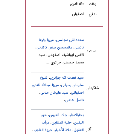
۱۱۱۰ قمری
وفات
اصفهان
مدفن
محمدتقی مجلسی
،
میرزا رفیعا
نائینی
،
ملامحسن فیض کاشانی
،
اساتید
قاضی ابواشرف اصفهانی، سید
محمد حسینی جزائری،...
سید نعمت الله جزائرى
،
شیخ
سلیمان بحرانی
،
میرزا عبدالله افندى
شاگردان
اصفهانى
،
سید علیخان مدنى
،
فاضل هندى
،...
بحارالانوار
،
جلاء العیون
،
حق
الیقین
،
حلیة المتقین
،
مرآت
آثار
العقول
،
ملاذ الأخیار
،
حیوة القلوب
،