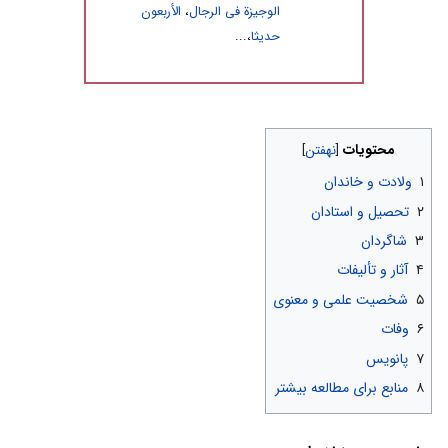
الوجیزة فى الرجال
،
الأربعون
حدیثا
،...
محتویات
۱
ولادت و خاندان
۲
تحصیل و استادان
۳
شاگردان
۴
آثار و تألیفات
۵
شخصیت علمی و معنوى
۶
وفات
۷
پانویس
۸
منابع برای مطالعه بیشتر