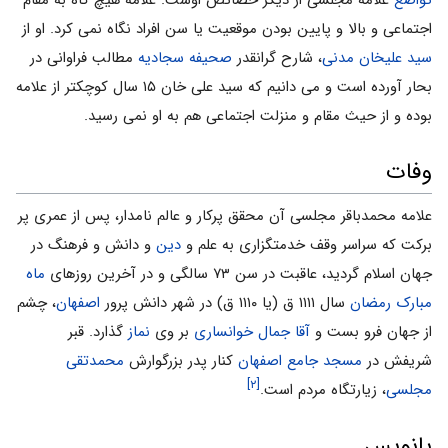
اجتماعى و بالا و پایین بودن موقعیت یا سن افراد نگاه نمى کرد. او از
سید علیخان مدنى
، شارح گرانقدر
صحیفه سجادیه
مطالب فراوانى در
بحار آورده است و مى دانیم که سید على خان ۱۵ سال کوچکتر از علامه
بوده و از حیث مقام و منزلت اجتماعى هم به او نمى رسید.
وفات
علامه محمدباقر مجلسى آن محقق پرکار و عالم نامدار، پس از عمرى پر
برکت که سراسر وقف خدمتگزارى به علم و
دین
و دانش و فرهنگ در
جهان اسلام گردید، عاقبت در سن ۷۳ سالگى و در آخرین روزهاى
ماه
مبارک رمضان
سال ۱۱۱۱ ق (یا ۱۱۱۰ ق) در شهر دانش پرور
اصفهان
، چشم
از جهان فرو بست و
آقا جمال خوانساری
بر وی
نماز
گذارد. قبر
شریفش در
مسجد جامع اصفهان
کنار پدر بزرگوارش
محمدتقى
[۲]
مجلسی
، زیارتگاه مردم است.
پانویس