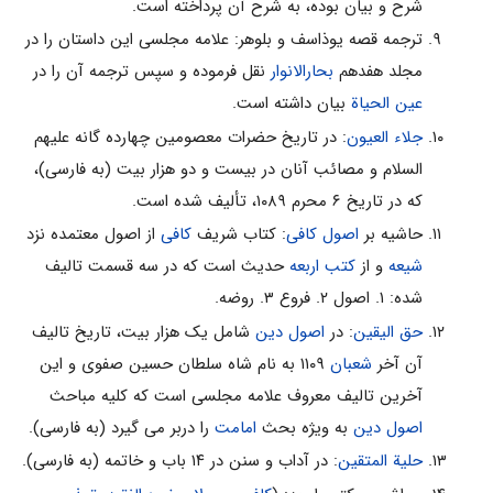
شرح و بیان بوده، به شرح آن پرداخته است.
ترجمه قصه یوذاسف و بلوهر: علامه مجلسی این داستان را در
مجلد هفدهم
بحارالانوار
نقل فرموده و سپس ترجمه آن را در
عین الحیاة
بیان داشته است.
جلاء العیون
: در تاریخ حضرات معصومین چهارده گانه علیهم
السلام و مصائب آنان در بیست و دو هزار بیت (به فارسی)،
که در تاریخ ۶ محرم ۱۰۸۹، تألیف شده است.
حاشیه بر
اصول کافی
: کتاب شریف
کافی
از اصول معتمده نزد
شیعه
و از
کتب اربعه
حدیث است که در سه قسمت تالیف
شده: ۱. اصول ۲. فروع ۳. روضه.
حق الیقین
: در
اصول دین
شامل یک هزار بیت، تاریخ تالیف
آن آخر
شعبان
۱۱۰۹ به نام شاه سلطان حسین صفوی و این
آخرین تالیف معروف علامه مجلسی است که کلیه مباحث
اصول دین
به ویژه بحث
امامت
را دربر می گیرد (به فارسی).
حلیة المتقین
: در آداب و سنن در ۱۴ باب و خاتمه (به فارسی).