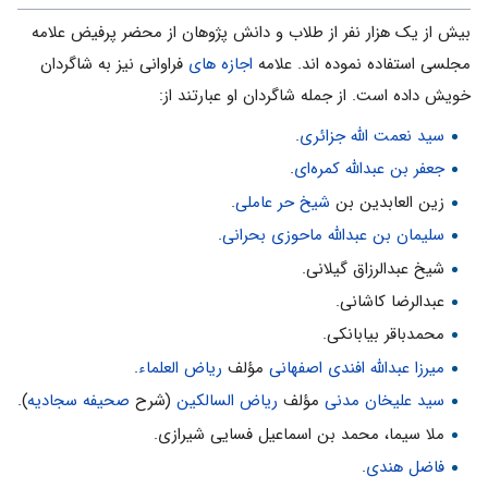
بیش از یک هزار نفر از طلاب و دانش پژوهان از محضر پرفیض علامه
مجلسى استفاده نموده اند. علامه
اجازه هاى
فراوانى نیز به شاگردان
خویش داده است. از جمله شاگردان او عبارتند از:
سید نعمت الله جزائرى
.
جعفر بن عبدالله کمره‌اى
.
زین العابدین بن
شیخ حر عاملى
.
سلیمان بن عبدالله ماحوزى بحرانى
.
شیخ عبدالرزاق گیلانى.
عبدالرضا کاشانى.
محمدباقر بیابانکى.
میرزا عبدالله افندى اصفهانى
مؤلف
ریاض العلماء
.
سید علیخان مدنى
مؤلف
ریاض السالکین
(شرح
صحیفه سجادیه
).
ملا سیما، محمد بن اسماعیل فسایى شیرازى.
فاضل هندى
.