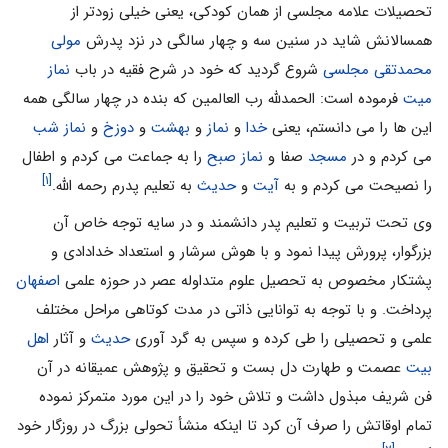
تحصیلات علامه مجلسی از همان کودکی، یعنی خیلی زودتر از
همسالانش شاید در سنین سه و چهار سالگی در نزد پدرش
مولی
محمدتقی مجلسی
شروع گردید که خود در شرح فقیه در باب
نماز
میت
فرموده است: الحمدلله رب العالمین که بنده در چهار سالگی همه
این ها را می دانستم، یعنی
خدا
و
نماز
و
بهشت
و
دوزخ
و
نماز شب
می کردم و در
مسجد
صفا و
نماز صبح
را به جماعت می کردم و اطفال
[۱]
را نصیحت می کردم و به
آیت
و
حدیث
به تعلیم پدرم رحمه الله.
وی تحت تربیت و تعلیم پدر دانشمند و در سایه توجه خاص آن
بزرگوار، پرورش پیدا نمود و با هوش سرشار و استعداد خدادادى و
پشتکار مخصوص به تحصیل علوم متداوله عصر در حوزه علمى
اصفهان
پرداخت. و با توجه به توانایى ذاتى در مدت کوتاهى مراحل مختلف
علمى و تحصیلى را طى کرده و سپس به گرد آورى
حدیث
و آثار
اهل
بیت
عصمت و طهارت دل بست و تحقیق و پژوهش عمیقانه در آن
فن شریف مبذول داشت و تلاش خود را در این مورد متمرکز نموده
تمام اوقاتش را صرف آن کرد تا اینکه منشأ تحولى بزرگ در روزگار خود