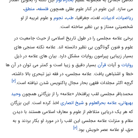
نگاهى اجمالى به مجموعه عظیم
بحارالأنوار
این نکته را بخوبى آشکار
مى سازد. این علوم در کنار علوم عقلى همچون
فلسفه
،
منطق
،
ریاضیات
،
ادبیات
، لغت، جغرافیا،
طب
،
نجوم
و علوم غریبه از او
شخصیتى ممتاز و بى نظیر ساخته است.
برخى علامه مجلسى را در طول تاریخ اسلامى از حیث جامعیت در
علوم و فنون گوناگون بى نظیر دانسته اند. علامه نکته سنجى هاى
بسیار زیبایى پیرامون روایات مشکل دارد. بیان هاى علامه در ذیل
روایات
و آیات
قرآن
بسیار دقیق و زیبا است و کمتر مى توان در آن ها
خطا و اشتباهى یافت. علامه مجلسى، در فقه نیز تبحرى بالا داشته،
[۲]
گرچه اکثر مجلدات فقهى بحار مجال پاکنویس شدن نیافته است.
محمدباقر مجلسى لقب پرافتخار «علامه» را از بزرگانى همچون
وحید
بهبهانى
،
علامه بحرالعلوم
و
شیخ انصارى
اخذ کرده است. این بزرگان
که هر یک دریایى متلاطم از علوم و معارف اسلامى هستند با دیدن
مقام و منزلت علامه مجلسى این لقب را در مورد او بکار بردند و به
[۲]
حق، او علامه عصر خویش بود.