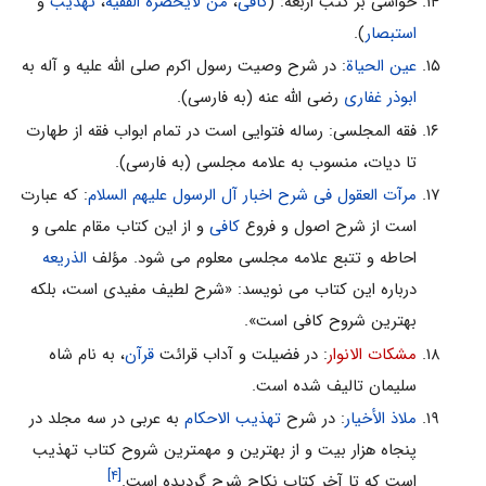
حواشی بر کتب اربعه: (
کافی
،
من لایحضره الفقیه
،
تهذیب
و
استبصار
).
عین الحیاة
: در شرح وصیت رسول اکرم صلی الله علیه و آله به
ابوذر غفاری
رضی الله عنه (به فارسی).
فقه المجلسی: رساله فتوایی است در تمام ابواب فقه از طهارت
تا دیات، منسوب به علامه مجلسی (به فارسی).
مرآت العقول فی شرح اخبار آل الرسول علیهم السلام
: که عبارت
است از شرح اصول و فروع
کافی
و از این کتاب مقام علمی و
احاطه و تتبع علامه مجلسی معلوم می شود. مؤلف
الذریعه
درباره این کتاب می نویسد: «شرح لطیف مفیدی است، بلکه
بهترین شروح کافی است».
مشکات الانوار
: در فضیلت و آداب قرائت
قرآن
، به نام شاه
سلیمان تالیف شده است.
ملاذ الأخیار
: در شرح
تهذیب الاحکام
به عربی در سه مجلد در
پنجاه هزار بیت و از بهترین و مهمترین شروح کتاب تهذیب
[۴]
است که تا آخر کتاب نکاح شرح گردیده است.