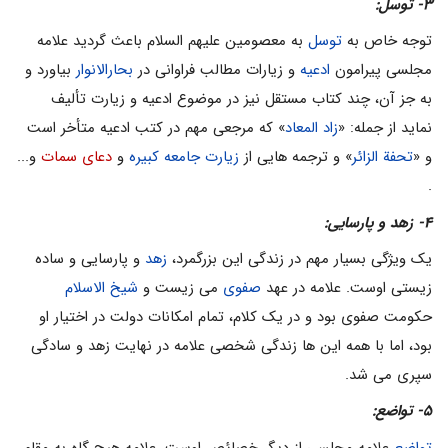
۳- توسل:
توجه خاص به
توسل
به معصومین علیهم السلام باعث گردید علامه
مجلسى پیرامون
ادعیه
و زیارات مطالب فراوانى در
بحارالانوار
بیاورد و
به جز آن، چند کتاب مستقل نیز در موضوع ادعیه و زیارت تألیف
نماید از جمله: «
زاد المعاد
» که مرجعى مهم در کتب ادعیه متأخر است
و «
تحفة الزائر
» و ترجمه هایى از
زیارت جامعه کبیره
و
دعاى سمات
و...
.
۴- زهد و پارسایى:
یک ویژگى بسیار مهم در زندگى این بزرگمرد،
زهد
و پارسایى و ساده
زیستى اوست. علامه در عهد
صفوى
مى زیست و
شیخ الاسلام
حکومت صفوى بود و در یک کلام، تمام امکانات دولت در اختیار او
بود، اما با همه این ها زندگى شخصى علامه در نهایت زهد و سادگى
سپرى مى شد.
۵- تواضع:
تواضع
علامه مجلسى از دیگر خصائص اوست. علامه هیچ گاه به مقام