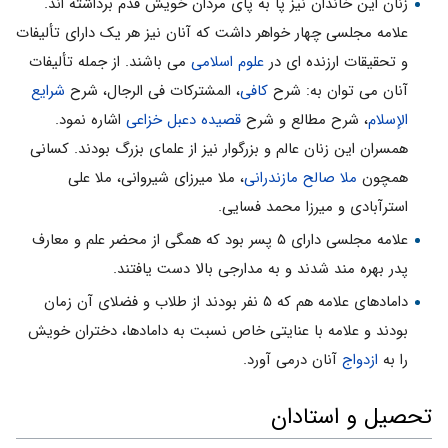
زنان این خاندان نیز پا به پاى مردان خویش قدم برداشته اند.
علامه مجلسى چهار خواهر داشت که آنان نیز هر یک داراى تألیفات
و تحقیقات ارزنده اى در
علوم اسلامى
مى باشند. از جمله تألیفات
آنان مى توان به: شرح
کافى
، المشترکات فى الرجال، شرح
شرایع
الإسلام
، شرح مطالع و شرح
قصیده
دعبل خزاعى
اشاره نمود.
همسران این زنان عالم و بزرگوار نیز از علماى بزرگ بودند. کسانى
همچون
ملا صالح مازندرانى
، ملا میرزاى شیروانى، ملا على
استرآبادى و میرزا محمد فسایى.
علامه مجلسى داراى ۵ پسر بود که همگى از محضر علم و معارف
پدر بهره مند شدند و به مدارجى بالا دست یافتند.
دامادهاى علامه هم که ۵ نفر بودند از طلاب و فضلاى آن زمان
بودند و علامه با عنایتى خاص نسبت به دامادها، دختران خویش
را به
ازدواج
آنان درمى آورد.
تحصیل و استادان