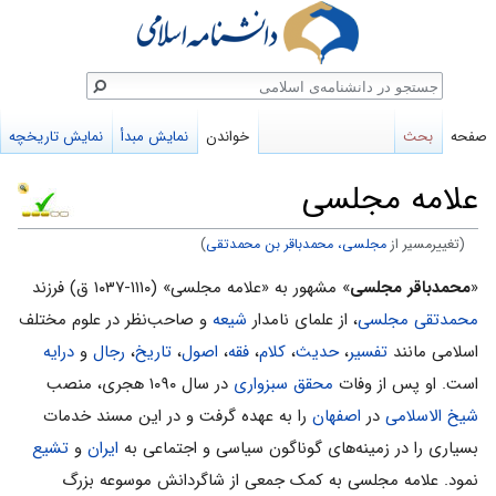
ستجو
صفحه
بحث
خواندن
نمایش مبدأ
نمایش تاریخچه
علامه مجلسى
(تغییرمسیر از
مجلسی، محمدباقر بن محمدتقی
)
پرش
پرش
«
محمدباقر مجلسى
» مشهور به «علامه مجلسی» (۱۱۱۰-۱۰۳۷ ق) فرزند
به
به
محمدتقى مجلسی
، از علمای نامدار
شیعه
و صاحب‌نظر در علوم مختلف
ناوبری
جستجو
اسلامى مانند
تفسیر
،
حدیث
،
کلام
،
فقه
،
اصول
،
تاریخ
،
رجال
و
درایه
است. او پس از وفات
محقق سبزواری
در سال ۱۰۹۰ هجری، منصب
شیخ الاسلامی
در
اصفهان
را به عهده گرفت و در این مسند خدمات
بسیاری را در زمینه‌های گوناگون سیاسی و اجتماعی به
ایران
و
تشیع
نمود. علامه مجلسی به کمک جمعی از شاگردانش موسوعه بزرگ