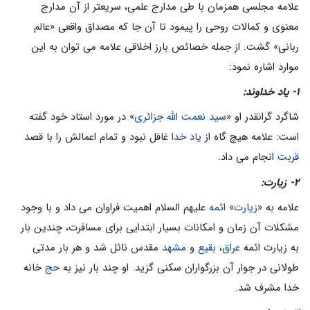
علامه مجلسى همزمان با طى مدارج علمى، سریعتر از آن مدارج
معنوى و کمالات روحى را پیمود تا آن جا که مصداق واقعى «عالم
ربانى» گشت. از جمله خصائص بارز اخلاقى علامه مى توان به این
موارد اشاره نمود:
۱- یاد خداوند:
شاگرد گرانقدر او «
سید نعمت الله جزائرى
» در مورد استاد خود گفته
است: علامه هیچ گاه از
یاد خدا
غافل نبود و تمام اعمالش را با قصد
قربت
انجام مى داد.
۲- زیارت:
علامه به «
زیارت
»
ائمه
علیهم السلام اهمیت فراوان مى داد و با وجود
مشکلات آن زمان و امکانات بسیار ابتدایى براى مسافرت، چندین بار
به زیارت ائمه
عراق
،
بقیع
و
مشهد
مقدس نائل شد و هر بار مدتى
طولانى در جوار آن بزرگواران سکنى گزید. او چند بار نیز به
حج
خانه
خدا مشرف شد.