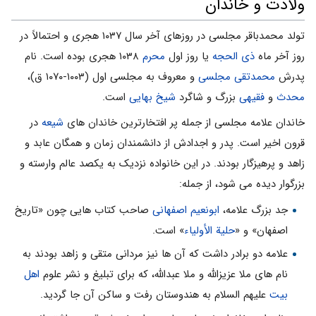
ولادت و خاندان
تولد محمدباقر مجلسی در روزهای آخر سال ۱۰۳۷ هجری و احتمالاً در
روز آخر ماه
ذی الحجه
یا روز اول
محرم
۱۰۳۸ هجری بوده است. نام
پدرش
محمدتقى مجلسی
و معروف به مجلسی اول (۱۰۰۳-۱۰۷۰ ق)،
محدث
و
فقیهى
بزرگ و شاگرد
شیخ بهایی
است.
خاندان علامه مجلسى از جمله پر افتخارترین خاندان هاى
شیعه
در
قرون اخیر است. پدر و اجدادش از دانشمندان زمان و همگان عابد و
زاهد و پرهیزگار بودند. در این خانواده نزدیک به یکصد عالم وارسته و
بزرگوار دیده مى شود، از جمله:
جد بزرگ علامه،
ابونعیم اصفهانی
صاحب کتاب هایى چون «تاریخ
اصفهان» و «
حلیة الأولیاء
» است.
علامه دو برادر داشت که آن ها نیز مردانى متقى و زاهد بودند به
نام هاى ملا عزیزالله و ملا عبدالله، که براى تبلیغ و نشر علوم
اهل
بیت
علیهم السلام به هندوستان رفت و ساکن آن جا گردید.