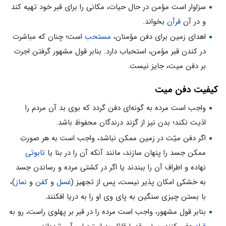
سزاوار است مؤمن در حال حیات، مکانی را برای قبر خود تهیه کند
و در آن
قرآن
بخواند.
اهدای زمین برای دفن مؤمنان،
مستحب
است؛ چنان که مباشرت
در کندن قبر مؤمن، استحباب دارد. بنابر قول مشهور گرفتن اجرت
بر دفن میت، جایز نیست.
کیفیت دفن میت
واجب است مرده به گونه‌ای دفن گردد که بوی بد آن مردم را
اذیت نکند؛ بدن نیز از گزند درندگان محفوظ باشد.
اگر دفن میّت در زمین ممکن نباشد، واجب است به هر صورتِ
ممکن جسد را پنهان سازند، مانند آنکه آن را در بنا یا
تابوتی
نهاده و اطراف آن را ببندند یا اگر در کشتی مرده و رساندن جسد
به خشکی امکان پذیر نیست، پس از تجهیز (
غسل
و
کفن
و
نماز
)،
با بستن چیزی سنگین به پای وی او را به دریا افکنند.
بنابر قول مشهور، واجب است مرده را در قبر بر پهلوی راست، رو به