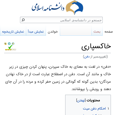
ستجو
صفحه
بحث
خواندن
نمایش مبدأ
نمایش تاریخچه
خاکسپاری
(تغییرمسیر از
دفن
)
پرش
پرش
«دفن» در لغت به معنای به خاک سپردن، پنهان کردن چیزی در زیر
به
به
خاک و مانند آن است. دفن در اصطلاح عبارت است از در‌ خاک نهادن
ناوبری
جستجو
مردگان؛ بدین گونه که گودالی در زمین حفر کرده و مرده را در آن جای
دهند و رویش را بپوشانند.
محتویات
۱
احکام دفن میت