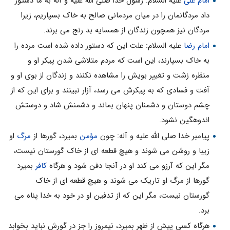
امام على
علیه السلام: رسول خدا صلی الله علیه و آله به ما دستور
داد مردگانمان را در میان مردمانى صالح به خاک بسپاریم، زیرا
مردگان نیز همچون زندگان از همسایه بد رنج مى برند.
امام رضا
علیه السلام: علت این که دستور داده شده است مرده را
به خاک بسپارند، این است که مردم متلاشى شدن پیکر او و
منظره زشت و تغییر بویش را مشاهده نکنند و زندگان از بوى او و
آفت و فسادى که به پیکرش مى رسد، آزار نبینند و براى این که از
چشم دوستان و دشمنان پنهان بماند و دشمنش شاد و دوستش
اندوهگین نشود.
پیامبر خدا صلی الله علیه و آله: چون
مؤمن
بمیرد، گورها از
مرگ
او
زیبا و روشن مى شوند و هیچ قطعه اى از خاک گورستان نیست،
مگر این که آرزو مى کند او در آنجا دفن شود و هرگاه
کافر
بمیرد
گورها از مرگ او تاریک مى شوند و هیچ قطعه اى از خاک
گورستان نیست، مگر این که از تدفین او در خود به خدا پناه مى
برد.
هرگاه کسى پیش از ظهر بمیرد، نیمروز را جز در گورش نباید بخوابد