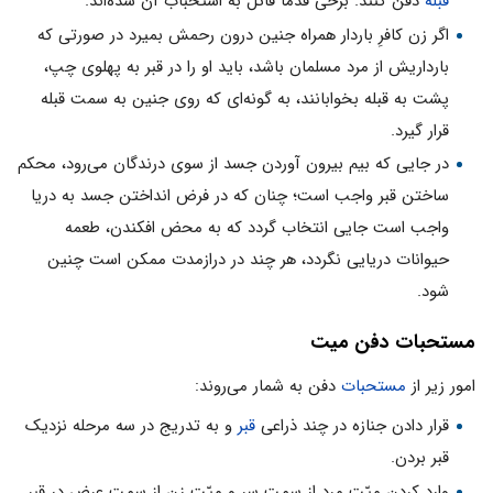
قبله
دفن کنند. برخی قدما قائل به استحباب آن شده‌اند.
اگر زن کافرِ باردار همراه جنین درون رحمش بمیرد در صورتی که
بارداریش از مرد مسلمان باشد، باید او را در قبر به پهلوی چپ،
پشت به قبله بخوابانند، به گونه‌ای که روی جنین به سمت قبله
قرار گیرد.
در جایی که بیم بیرون آوردن جسد از سوی درندگان می‌رود، محکم
ساختن قبر واجب است؛ چنان که در فرض انداختن جسد به دریا
واجب است جایی انتخاب‌ گردد که به محض افکندن، طعمه
حیوانات دریایی نگردد، هر چند در درازمدت ممکن است چنین
شود.
مستحبات دفن میت
امور زیر از
مستحبات
دفن به شمار می‌روند:
قرار دادن جنازه در چند ذراعی
قبر
و به تدریج در سه مرحله نزدیک
قبر بردن.
وارد کردن میّت مرد از سمت سر و میّت زن از سمت عرض در قبر.