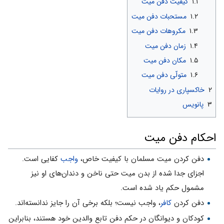
۱.۱
کیفیت دفن میت
۱.۲
مستحبات دفن میت
۱.۳
مکروهات دفن میت
۱.۴
زمان دفن میت
۱.۵
مکان دفن میت
۱.۶
متولّی دفن میت
۲
خاکسپاری در روایات
۳
پانویس
احکام دفن میت
دفن کردن میت مسلمان با کیفیت خاص،
واجب
کفایی است.
اجزای جدا شده از بدن میت حتی ناخن و دندان‌های او نیز
مشمول حکم یاد شده‌ است.
دفن کردن
کافر
، واجب نیست؛ بلکه برخی آن را جایز ندانسته‌اند.
کودکان و دیوانگان در حکم دفن تابع والدین خود هستند، بنابر‌این