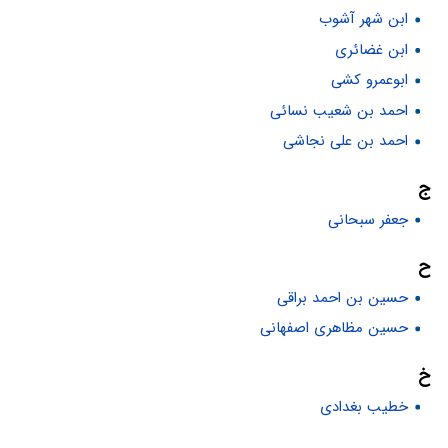
ابن شهر آشوب
ابن غضائری
ابوعمرو کشی
احمد بن شعیب نسائی
احمد بن علی نجاشی
ج
جعفر سبحانی
ح
حسین بن احمد براقی
حسین مظاهری اصفهانی
خ
خطیب بغدادی