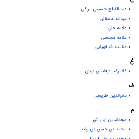
عبد الفتاح حسینی مراغی
عبدالله مامقانی
علامه حلی
علامه مجلسى
عنایت الله قهپایی
غ
غلامرضا عرفانیان یزدی
ف
فخرالدین طریحی
م
مجدالدین ابن اثیر
محمد بن حسن بن ولید
محمد بن علی اردبیلی