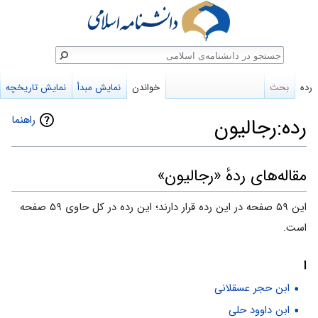
ستجو
رده
بحث
خواندن
نمایش مبدأ
نمایش تاریخچه
راهنما
رده:رجالیون
پرش
پرش
مقاله‌های ردهٔ «رجالیون»
به
به
این ۵۹ صفحه در این رده قرار دارند؛ این رده در کل حاوی ۵۹ صفحه
ناوبری
جستجو
است.
ا
ابن حجر عسقلانی
ابن داوود حلی