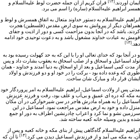
[۱۲]
ایمان
آوردند.
قرآن کریم از آن جمله
حضرت لوط
علیه‌السلام و
همسر ابراهیم علیه‌السلام (
ساره
) را اسم مى برد.
ابراهیم علیه‌السلام به دستور خداوند متعال به اتفاق همسرش و لوط و
همراهان دیگر از پیروانش به سوى ارض مقدس (
فلسطین
) هجرت
کردند، باشد که در آنجا بدون مزاحمت کسى و دور از اذیت و جفاى
قومش به
عبادت
خداوند مشغول باشد و به دعوت توحیدی خود ادامه
[۱۳]
دهد.
و در آنجا بود که خداى تعالى او را با این که به حد کهولت رسیده بود به
تولد
اسماعیل
و
اسحاق
و از صلب اسحاق به
یعقوب
بشارت داد و پس
از مدت کمى اسماعیل و بعد از او اسحاق به دنیا آمدند و خداوند - همان
طورى که وعده داده بود - برکت را در خود او و دو فرزندش و اولاد
ایشان قرار داد و مبارک شان ساخت.
مدتی پس از ولادت اسماعیل، ابراهیم علیه‌السلام به امر پروردگار خود
به
مکه
که دره اى عمیق و بى‌آب و علف بود، رفت و فرزند عزیزش
اسماعیل را به همراه مادرش
هاجر
در سن شیرخوارگى در آن مکان
منزل داده و خود به ارض مقدس مراجعت نمود. اسماعیل در این
سرزمین نشو و نما کرد و اعراب چادرنشین اطراف به دور او جمع
شده و بدین وسیله خانه کعبه ساخته شد.
ابراهیم علیه‌السلام گاه‌گاهى پیش از بناى
مکه
و خانه
کعبه
و پس از
[۱۴]
آن، به مکه مى آمد و از فرزندش اسماعیل دیدن مى کرد.
تا آن که