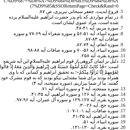
فروغ ابدیت، جعفر سبحانی تبریزی، ص ۸۷.
در تمام مواردى که نام پدر حضرت ابراهیم علیه‌السلام برده
شده است، مراد عموى ایشان است.
سوره مریم
، آیه ۴۱-۴۸.
سوره انبیاء
، آیه ۵۱-۵۶ و
سوره شعراء
آیه ۶۹-۷۷ و
سوره
صافات
آیه ۸۳-۸۷.
سوره انعام
، آیه ۷۴-۸۲.
سوره انبیاء
، آیه ۵۶-۷۰ و
سوره صافات
آیه ۸۸-۹۸.
سوره بقره
، آیه ۲۵۸.
دلیل بر ایمان گروهى از قوم ابراهیم علیه‌السلام این آیه شریفه
است: «قَدْ کانَتْ لَکمْ أُسْوَةٌ حَسَنَةٌ فِی إِبْراهِیمَ وَالَّذِینَ مَعَهُ إِذْ قالُوا
لِقَوْمِهِمْ إِنَّا بُرَآؤُا مِنْکمْ»؛ به تحقیق ابراهیم و کسانى که با وى
همراه بودند براى شما مقتدایى نیکو بودند که به قوم مشرک خود
گفتند: ما از شما بیزاریم. (
سوره ممتحنه
، آیه ۴)
سوره ممتحنه
، آیه ۴ و
سوره انبیاء
، آیه ۷۱.
سوره بقره
، آیه ۱۲۶ و
سوره ابراهیم
، آیه ۳۵-۴۱.
سوره بقره
، آیه ۱۲۷-۱۲۹ و
سوره آل عمران
، آیه ۹۶-۹۷.
سوره حج
، آیه ۲۶-۳۰.
سوره صافات
، آیه ۱۰۱-۱۰۷.
سوره ابراهیم
، آیه ۳۵-۴۱.
سوره انبیاء
، آیه ۵۱.
سوره بقره
، آیه ۱۳۰-۱۳۱.