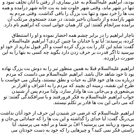
بودند، ابراهیم علیه‌السلام به عذر بیماری، از رفتن با آنان تخلف نمود و
تنها در شهر ماند، وقتى شهر خلوت شد به بت خانه شهر درآمده و همه
بت ها را خرد نمود و تنها بت بزرگ را باقی گذاشت. وقتى مردم به
شهر بازآمده و از داستان باخبر شدند، در صدد جستجوى مرتکب آن
برآمده سرانجام گفتند: این کار همان جوانى است که ابراهیم نام دارد.
ناچار ابراهیم را در برابر چشم همه احضار نموده و او را استنطاق
کرده، پرسیدند: آیا تو با خدایان ما چنین کردى؟ ابراهیم علیه‌السلام
گفت: شاید این کار را بت بزرگ کرده است و اگر قبول ندارید از خود او
بپرسید تا اگر قدرت بر حرف زدن دارد بگوید چه کسى به بتها را به این
صورت درآورده.
ابراهیم علیه‌السلام قبلا به همین منظور تبر را به دوش بت بزرگ نهاده
بود تا خود شاهد حال باشد. ابراهیم علیه‌السلام مى دانست که مردم
درباره بت هاى خود قائل به حیات و نطق نیستند، ولیکن مى خواست با
طرح این نقشه، زمینه اى بچیند که مردم را به اعتراف و اقرار بر
بى‌شعورى و بى‌جانى بت ها وادار سازد، ولذا مردم پس از شنیدن
جواب ابراهیم علیه‌السلام به فکر فرورفتند و با سرافکندگى گفتند: تو
که مى دانى این بت ها قادر بر تکلم نیستند.
ابراهیم علیه‌السلام که غرضى جز شنیدن این حرف از خود آنان نداشت
بى‌درنگ گفت: آیا خداى را گذاشته و این بت ها را که جماداتى بى‌جان و
بى‌سود و زیانند مى پرستید؟ افّ بر شما و بر آنچه مى پرستید، آیا
راستى فکر نمى کنید؟ و چیزهایى را که خود به دست خودتان مى