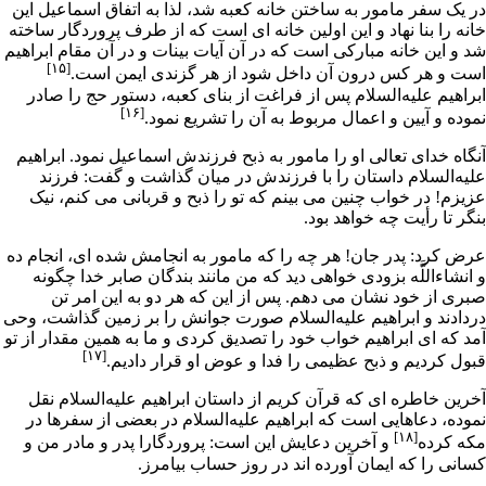
در یک سفر مامور به ساختن خانه کعبه شد، لذا به اتفاق اسماعیل این
خانه را بنا نهاد و این اولین خانه اى است که از طرف پروردگار ساخته
شد و این خانه مبارکى است که در آن آیات بینات و در آن
مقام ابراهیم
[۱۵]
است و هر کس درون آن داخل شود از هر گزندى ایمن است.
ابراهیم علیه‌السلام پس از فراغت از بناى کعبه، دستور
حج
را صادر
[۱۶]
نموده و آیین و اعمال مربوط به آن را تشریع نمود.
آنگاه خداى تعالى او را مامور به
ذبح
فرزندش اسماعیل نمود. ابراهیم
علیه‌السلام داستان را با فرزندش در میان گذاشت و گفت: فرزند
عزیزم! در خواب چنین مى بینم که تو را ذبح و قربانى مى کنم، نیک
بنگر تا رأیت چه خواهد بود.
عرض کرد: پدر جان! هر چه را که مامور به انجامش شده اى، انجام ده
و انشاءاللَّه بزودى خواهى دید که من مانند بندگان صابر خدا چگونه
صبرى از خود نشان مى دهم. پس از این که هر دو به این امر تن
دردادند و ابراهیم علیه‌السلام صورت جوانش را بر زمین گذاشت،
وحى
آمد که اى ابراهیم خواب خود را تصدیق کردى و ما به همین مقدار از تو
[۱۷]
قبول کردیم و ذبح عظیمى را فدا و عوض او قرار دادیم.
آخرین خاطره اى که
قرآن
کریم از داستان ابراهیم علیه‌السلام نقل
نموده، دعاهایى است که ابراهیم علیه‌السلام در بعضى از سفرها در
[۱۸]
مکه کرده
و آخرین دعایش این است: پروردگارا پدر و مادر من و
کسانى را که ایمان آورده اند در روز حساب بیامرز.