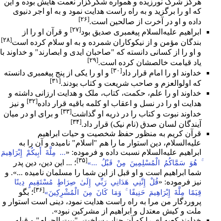
هرگز شرک نورزیده و همواره شکرگزار نعمت هایش بوده و این
که او را برگزید و به راه راست هدایت نمود و به او اجر دنیوى
[۲۶]
داده و او در آخرت از صالحین است.
[۲۷]
ابراهیم علیه‌السلام پیغمبرى صدیق بود
و
قرآن
او را از
[۲۸]
بندگان مؤمن و از نیکوکاران شمرده و به او سلام کرده است
و او را از کسانى دانسته که "صاحبان ایدى و ابصارند" و خداوند با
[۲۹]
یاد قیامت خالصشان کرده است.
[۳۰]
خداوند او را
امام
قرار داد
و او را یکى از پنج پیغمبرى دانسته
[۳۱]
که
اولوالعزم
و صاحب
شریعت
و کتاب بودند.
خداوند او را علم،
حکمت
، کتاب، ملک و هدایت ارزانى داشته و
[۳۲]
هدایت او را در نسل و اعقاب او کلمه باقیه قرار داده
و نیز
[۳۳]
خداوند
نبوت
و کتاب را در ذریه او گذاشت
و براى او در میان
[۳۴]
آیندگان لسان صدق (نام نیک) قرار داد.
قرآن کریم به منظور حفظ شخصیت و حیات ابراهیم
علیه‌السلام، دین استوار ما را هم "
اسلام
" نامیده و آن را به
ابراهیم علیه‌السلام نسبت داده و فرموده: «
... مِلَّةَ أَبِيكُمْ إِبْرَاهِيمَ
[۳۵]
؛ ... این دین، دین پدر
ۚ هُوَ سَمَّاكُمُ الْمُسْلِمِينَ مِنْ قَبْلُ ...»
شما ابراهیم است و او قبل از این شما را مسلمان نامیده ...». و
نیز فرموده: «
قُلْ إِنَّنِي هَدَانِي رَبِّي إِلَىٰ صِرَاطٍ مُسْتَقِيمٍ دِينًا
[۳۶]
؛ بگو
قِيَمًا مِلَّةَ إِبْرَاهِيمَ حَنِيفًا ۚ وَمَا كَانَ مِنَ الْمُشْرِكِينَ»
پروردگار من مرا به راه راست هدایت نمود، دینى است استوار و
ملت و کیش معتدل و ابراهیم از مشرکین نبود».
خداوند
کعبه
اى را که آن جناب ساخت، "
بیت الحرام
" و قبله