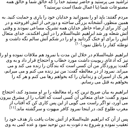
تراشید مى پرستید و حاضر نیستید خدا را که خالق شما و خالق همه
مصنوعات شما (یا اعمال شما) است بپرستید؟
مردم گفتند: باید او را بسوزانید و خدایان خود را یارى و حمایت کنید. به
همین منظور، آتشخانه بزرگى ساخته و دوزخى از آتش افروخته و در
این کار براى ارضاء خاطر خدایان همه تشریک مساعى نمودند و وقتى
آتش شعله ور شد ابراهیم علیه‌السلام را در آتش افکندند، خداى متعال
آتش را براى او خنک گردانید و او را در شکم آتش سالم نگه داشت و
[۱۰]
توطئه کفار را باطل نمود.
ابراهیم علیه‌السلام در خلال این مدت با نمرود هم ملاقات نموده و او را
نیز که ادعاى ربوبیت داشت مورد خطاب و احتجاج قرار داد و به وى
گفت: پروردگار من آن کسى است که بندگان را زنده مى کند و مى
میراند. نمرود از در مغالطه گفت: من نیز زنده مى کنم و مى میرانم،
هر یک از اسیران و زندانیان را که بخواهم رها مى کنم و هر که را
بخواهم به قتل مى رسانم.
ابراهیم به بیان صریح ترین که راه مغالطه را بر او مسدود کند، احتجاج
نمود و گفت: خداى متعالى آن کسى است که آفتاب را از مشرق بیرون
مى آورد، تو اگر راست مى گویى از این پس کارى کن که آفتاب از
[۱۱]
مغرب طلوع کند، در اینجا نمرود کافر مبهوت و سرگشته ماند.
پس از آن که ابراهیم علیه‌السلام از آتش نجات یافت باز هدف خود را
تعقیب نموده و شروع به دعوت به دین
توحید
نمود و عده کمى به وى