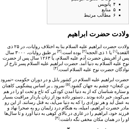
۴
پانویس
۵
منابع
۶
مطالب مرتبط
ولادت حضرت ابراهیم
ولادت حضرت ابراهیم علیه السلام بنا به اختلاف روایات، در ۲۵
ذی
[۳]
[۲]
[۱]
القعده
یا ۱
ذی الحجه
بوده است.
بر طبق روایات، ۳۰۰۰ سال
پس از آفرینش
حضرت آدم
علیه السلام، یا ۱۲۶۳ سال پس از
حضرت
نوح
علیه السلام به دنیا آمد. حضرت ابراهیم علیه السلام پسر تارخ از
[۴]
نوادگان حضرت نوح علیه السلام است.
حضرت ابراهیم علیه السلام در کشور
بابل
و در دوران حکومت «
نمرود
[۵]
بن کنعان
» چشم به جهان گشود.
نمرود ـ بر اساس پیشگویی کاهنان
و ستاره شناسان که از به دنیا آمدن کودکی که تاج و تخت او را در هم
می‌کوبد، خبر داده بودند ـ دستور داده بود از زنان باردار مراقبت بسیار
به عمل آید و هر نوزادی را که به دنیا می‌آید، به قتل رسانند. از این رو
مادر
حضرت ابراهیم
، امیله، به هنگام درد زایمان رو به صحرا نهاد و
فرزند خود، ابراهیم را در غاری در بالای کوهی به دنیا آورد و تا سال‌ها
[۴]
او را در همان مکان مخفی نگه داشت.