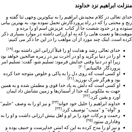
منزلت ابراهیم نزد خداوند
خداى تعالى در کلام مجیدش ابراهیم را به نیکوترین وجهى ثنا گفته و
رنج و محنتى را که در راه پروردگارش تحمل نموده بود، به بهترین بیانى
ستوده و در حدود شصت جا از کتاب عزیزش اسم او را برده و
موهبت‌ها و نعمت هایى را که به او ارزانى داشته در موارد بسیارى ذکر
کرده است. اینک چند مورد از آن مواهب را در این جا ذکر مى کنیم:
[۱۹]
خداى تعالى رشد و هدایت او را قبلاً ارزانی اش داشته بود.
او را در دنیا برگزید و او در
آخرت
نیز در زمره صالحین خواهد بود
زیرا او در دنیا وقتى خدایش فرمود: تسلیم شو، گفت: تسلیم امر
[۲۰]
پروردگار عالمیانم.
او کسى است که روى دل را به پاکى و خلوص متوجه خدا کرده
[۲۱]
بود و هرگز
شرک
نورزید.
او کسى است که دلش به یاد خدا قوى و مطمئن شده و به همین
جهت به ملکوتى که خدا از آسمان‌ها و زمین نشانش داد
ایمان
[۲۲]
آورد و
یقین
کرد.
[۲۳]
خداوند ابراهیم را خلیل خود خواند
و نیز او را به وصف "حلیم"
[۲۴]
و "أواه" و "منیب" توصیف کرد.
رحمت و برکات خود را بر او و اهل بیتش ارزانى داشت و او را به
[۲۵]
وفادارى ستود.
و نیز او را مدح کرده به این که امتى خداپرست و حنیف بوده و