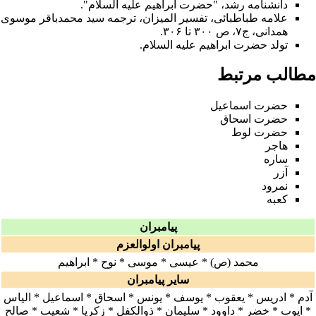
دانشنامه رشد، "حضرت ابراهیم علیه السلام".
علامه طباطبائی، تفسیر المیزان، ترجمه سید محمدباقر موسوی
همدانی، ج۷، ص ۳۰۰ تا ۳۰۶.
تولد حضرت ابراهیم علیه السلام
.
مطالب مرتبط
حضرت اسماعیل
حضرت اسحاق
حضرت لوط
هاجر
ساره
آزر
نمرود
کعبه
پیامبران
پیامبران اولوالعزم
محمد (ص)
*
عیسی
*
موسی
*
نوح
*
ابراهیم
سایر پیامبران
آدم
*
ادریس
*
یعقوب
*
یوسف
*
یونس
*
اسحاق
*
اسماعیل
*
الیاس
*
ایوب
*
خضر
*
داوود
*
سلیمان
*
ذوالکفل
*
زکریا
*
شعیب
*
صالح