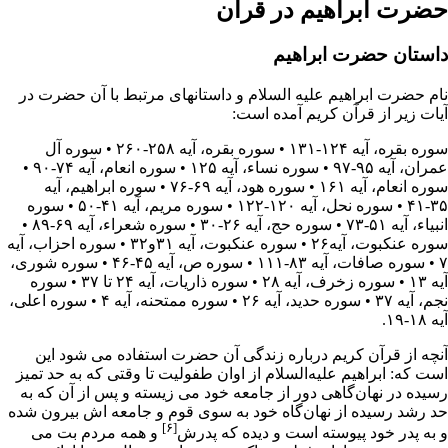
حضرت ابراهیم در قرآن
داستان حضرت ابراهیم
نام حضرت ابراهیم علیه السلام و داستانهای مرتبط با آن حضرت در
آیات زیر از
قرآن کریم
آمده است:
سوره بقره، آیه ۱۲۴-۱۳۱
•
سوره بقره، آیه ۲۵۸-۲۶۰
•
سوره آل
عمران، آیه ۹۵-۹۷
•
سوره نساء، آیه ۱۲۵
•
سوره انعام، آیه ۷۴-۹۰
•
سوره انعام، آیه ۱۶۱
•
سوره هود، آیه ۶۹-۷۶
•
سوره ابراهیم، آیه
۳۵-۴۱
•
سوره نحل، آیه ۱۲۰-۱۲۲
•
سوره مریم، آیه ۴۱-۵۰
•
سوره
انبیاء، آیه ۵۱-۷۳
•
سوره حج، آیه ۲۶-۳۰
•
سوره شعراء، آیه ۶۹-۸۹
•
سوره عنکبوت، آیه۲۶
•
سوره عنکبوت، آیه ۳۱و۳۲
•
سوره احزاب، آیه
۷
•
سوره صافات، آیه ۸۳-۱۱۱
•
سوره ص، آیه ۴۵-۴۶
•
سوره شوری،
آیه ۱۳
•
سوره زخرف، آیه ۲۸
•
سوره ذاریات، آیه ۲۴ تا ۳۷
•
سوره
نجم، آیه ۳۷
•
سوره حدید، آیه ۲۶
•
سوره ممتحنه، آیه ۴
•
سوره اعلی،
آیه ۱۸-۱۹
.
آنچه از قرآن کریم درباره زندگی آن حضرت استفاده مى شود این
است که: ابراهیم علیه‌السلام از اوان طفولیت تا وقتى که به حد تمیز
رسیده در نهان‌گاهى دور از جامعه خود مى زیسته و پس از آن که به
حد رشد رسیده از نهان‌گاه خود به سوى قوم و جامعه اش بیرون شده
[۶]
و به پدر خود پیوسته است و دیده که پدرش
و همه مردم
بت
مى