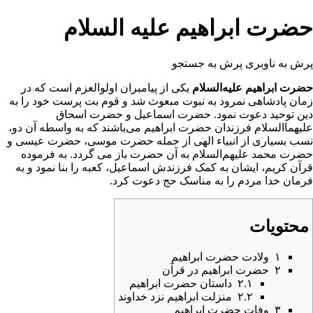
حضرت ابراهیم علیه السلام
پرش به ناوبری
پرش به جستجو
حضرت ابراهیم علیه‌السلام
یکی از پیامبران
اولوالعزم
است که در
زمان پادشاهی
نمرود
به
نبوت
مبعوث شد و قوم
بت پرست
خود را به
دین
توحید
دعوت نمود.
حضرت اسماعیل
و
حضرت اسحاق
علیهماالسلام فرزندان حضرت ابراهیم می‌باشند که به واسطه آن دو،
نسب بسیاری از انبیاء الهی از جمله
حضرت موسی
،
حضرت عیسی
و
حضرت محمد
علیهم‌السلام به آن حضرت باز می گردد. به فرموده
قرآن کریم
، ایشان به کمک فرزندش اسماعیل،
کعبه
را بنا نمود و به
فرمان خدا مردم را به مناسک
حج
دعوت کرد.
محتویات
۱
ولادت حضرت ابراهیم
۲
حضرت ابراهیم در قرآن
۲.۱
داستان حضرت ابراهیم
۲.۲
منزلت ابراهیم نزد خداوند
۳
وفات حضرت ابراهیم