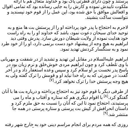
پرستند و چون داراى
فطرتى
پاک بود و خداوند متعال هم با ارائه
ملکوت تاییدش نموده و کارش را به جایى رسانده بود که تمامى اقوال
و افعالش موافق با
حق
شده بود، این عمل را از قوم خود نپسندید و
نتوانست ساکت بنشیند.
لاجرم به احتجاج با پدر خود پرداخته او را از پرستش بت ها منع و به
توحید
خداى سبحان دعوت نمود، باشد که خداوند او را به راه راست
خود هدایت نموده از ولایت
شیطان
دورش سازد. پدرش وقتى دید
ابراهیم به هیچ وجه از پیشنهاد خود دست برنمى دارد، او را از خود طرد
نمود و به سنگسار کردنش تهدید نمود.
ابراهیم علیه‌السلام در مقابل این تهدید و تشدید از در شفقت و مهربانى
با وى تلطف کرد و چون ابراهیم مردى خوش‌خلق و نرم زبان بود در
پاسخ پدر نخست بر او سلام کرد و سپس وعده
استغفار
داد و در آخر
گفت: در صورتى که به راه خدا نیاید او و قومش را ترک گفته ولى به
[۷]
هیچ وجه پرستش خدا را ترک نخواهد کرد.
از طرفى دیگر با قوم خود نیز به احتجاج پرداخته و درباره بت ها با آنان
[۸]
گفتگو کرد.
با اقوام دیگرى هم که ستاره و آفتاب و ماه را مى
پرستیدند، احتجاج نمود تا این که آنان را نسبت به حق ملزم کرد و
داستان انحرافش از کیش
بت پرستى
و ستاره پرستى در همه جا
[۹]
منتشر شد.
روزى که همه مردم براى انجام مراسم دینى خود به خارج شهر رفته