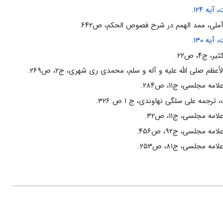
یه ۱۲۴.
ملی، ممد الهمم در شرح فصوص الحکم، ص۶۴۲
یه ۱۳۰.
ج‌۴، ص‌۲۲.
أعظم صلى الله علیه و آله و سلم، محمدى رى شهرى، ج۲، ص۲۶۹.
امه مجلسى، ج۱۱، ص۲۸۴.
 ترجمه على سلگى نهاوندى، ج ۱ ص ۳۲۶.
امه مجلسى، ج۱۱، ص۳۲.
امه مجلسى، ج۹۲، ص۴۵۶.
امه مجلسى، ج۸۱، ص۲۵۳.