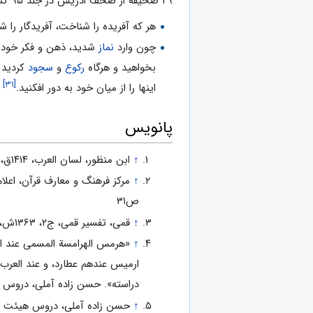
۲۹ صحیفه از صُحُف ادریس در جلد ۹۵ کتاب «
هر که آفریده را شناخت، آفریدگار را 
چون وارد
نماز
شدید، ذهن و فکر خود ر
بخواهید و هرگاه
رکوع
و
سجود
کردید 
[۳۱]
اینها را از میان خود به دور افکنید.
پانویس
↑
ابن منظور، لسان العرب، ۱۴۱۴ق، ج۴، ص۳۲۹؛ طبرسی، مجمع‏ البیان، ج۶، ص۸۰۲
↑
ص۳۱
↑
قمی، تفسیر قمی، ج‏۲، ۱۳۶۳ش، ص۵۲
↑
«هرمس الهرامسة المسمى عند الع
ارمیس عندهم عطارد، و عند العرب ا
دراسته». حسن زاده آملی، دروس هیئت 
↑
حسن زاده آملی، دروس هیئت و دیگر 