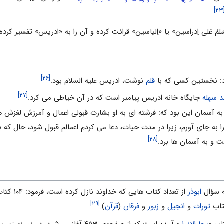
[
لمٌ عَلى اِدراسین» یا «اِلیاسین» قرائت کرده و آن را به «ادریس» تفسیر کرده‌ا
[۲۶]
ند: نخستین کسی که با
قلم
نوشت، ادریس علیه السلام بود.
[۲۷]
 سهله
جایگاه خانه ادریس پیامبر است که در آن خیاطی می کرد.
آسمان این بود که: فرشته اى به او بشارت قبولى اعمال و آمرزش لغزش ها دا
به جاى آورم، زیرا در مدت حیات، دعا مى کردم اعمالم قبول شود، حال که ب
[۲۸]
فت و به آسمان ها برد.
ه سؤال
ابوذر
از تعداد
[۲۹]
تاب
تورات
و
انجیل
و
زبور
و
فرقان
(
قرآن
).