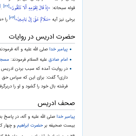
«إِذْ قَالَ لِقَوْمِهِ أَلَا تَتَّقُونَ»
۲۳]
[۲۲]
قوله سبحانه:
.
«سَلَامٌ عَلَىٰ إِلْ يَاسِينَ»
[۲۴]
برخى نیز آیه
را «سَ
حضرت ادریس در روایات
پیامبر خدا
صلی الله علیه و آله فرمود
امام صادق
علیه السلام فرمودند:
مسجد
در روایت آمده که سبب بردن ادریس به 
دارى؟ گفت: براى این که سپاس حق را 
فرشته بال خود را گشود و او را دربرگر
صحف ادریس
پیامبر خدا
صلی الله علیه و آله، در پاسخ ب
بیست صحیفه بر
حضرت ابراهیم
و چهار ک