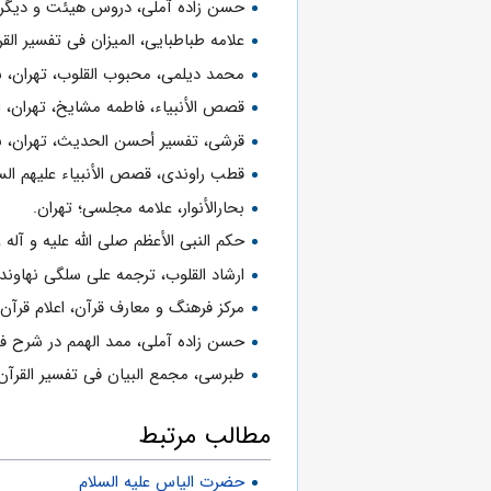
حسن زاده آملى، دروس هیئت و دیگر رشته
علامه طباطبایى، المیزان فى تفسیر القرآ
محمد دیلمی، محبوب القلوب، تهران، سازم
قصص الأنبیاء، فاطمه مشایخ، تهران، انتشا
قرشى، تفسیر أحسن الحدیث، تهران، بنیاد
قطب راوندى، قصص الأنبیاء علیهم السلام
بحارالأنوار، علامه مجلسى؛ تهران.
حکم النبی الأعظم صلى الله علیه و آله 
ارشاد القلوب، ترجمه على سلگى نهاوندى؛ ق
مرکز فرهنگ و معارف قرآن، اعلام قرآن از
حسن زاده آملى، ممد الهمم در شرح فصوص الحکم، ۱جلد، تهران، وزارت
طبرسی، مجمع البیان فی‌ تفسیر‌ القرآن‌، ت
مطالب مرتبط
حضرت الیاس علیه السلام