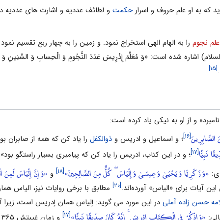
د که به او علم حروف و اسرار
حکمت
و لطائف عددیه و اشارت های عددیه داده
علم نجوم
را به الهام الهی استخراج نمود. و زمین را به چهار ربع تقسیم نمود
 اشاره شده است: «وَ مُعَلِّمَ إِدْرِیسَ عَدَدَ النُّجُومِ وَ الْحِسابِ وَ السِّنِینِ و
[۱۵]
امبرده و از او به نیکى یاد کرده است:
 الصَّابِرِينَ
[۱۶]
؛ و اسماعیل و ادریس و
ذوالکفل
را یاد کن که همه از صابران بود
ًا نَبِيًّا
[۱۷]
؛ و در این کتاب، ادریس را یاد کن که پیامبرى بسیار راستگو بود».
«وَزَكَرِيَّا وَيَحْيَىٰ وَعِيسَىٰ وَإِلْيَاسَ ۖ كُلٌّ مِنَ الصَّالِحِينَ»
«وَإِنَّ إِلْيَاسَ لَمِنَ ا
[۱۸]
اى:
و
[۲۰]
این آیات براى «الیاس» آورده‌اند.
مطابق با برخی روایات نیز، الیاس‏ ه
امه حسن زاده آملی
در این مورد می گوید: إلیاس همان إدریس است، زیرا 
«وَاذْكُرْ فِي الْكِتَابِ إِدْرِيسَ ۚ إِنَّهُ كَانَ صِدِّيقًا نَبِيًّا»
[۱۷]
الى:
و زمان غیبتش ۳۶۵ سال بوده است، و پس از آن به اسم