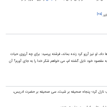
[۲۵]
ند.
د، او نیز آرزو کرد زنده بماند، فرشته پرسید: براى چه آرزوى حیات
ه مقصود خود نایل گشته ام، مى خواهم شکر خدا را به جاى آورم؟ آن
 کتاب هایی که خداوند نازل کرده است، فرمود: ۱۰۴ کتاب نازل کرد؛ پنجاه صحیفه بر شیث، سی صحیفه بر حضرت ادریس،