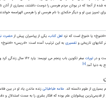
 شده از آنجا که در یونان مردم هرمس را دوست داشتند، بسیاری از آنان نا
رای تمییز بین او و دیگر حکمای با نام هرمس او را هرمس الهرامسه خواندند
 «اخنوخ» یا خنوخ است که نزد
اهل‏ کتاب
، یکى از پیامبران پیش از
حضرت نو
ر کتاب‏هاى تاریخى و
تفسیرى
به این ترتیب آمده است: «ادریس» «اخنوخ» بن 
ست و در
تورات
سِفر تکوین باب پنجم مى ن
[۱۱]
 به دنیا آمد.
ن
 بسیاری از علوم دانسته اند.
علامه طباطبائی
زنده ماندن یاد او در بین فلاس
و از قدیمى‏‌ترین پیشوایان علم بوده که افکار بشرى را به سمت استدلال و د