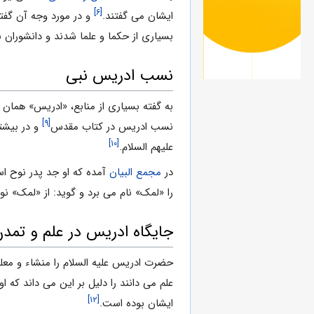
[۶]
ایشان می گفتند.
و در مورد وجه آن گفته
بسیاری از حکما و علما شدند و دانشوران ب
نسب ادریس نبی
به گفته بسیاری از منابع، «ادریس» همان
[۹]
نسب ادریس در کتاب مقدس
و در بیش‏ت
[۱۰]
علیهم السلام‏.
در
مجمع البیان
آمده که او جد پدر نوح ا
را «لمک» نام مى برد و گوید: از «لمک» نوح
جایگاه ادریس در علم و تمد
حضرت ادریس علیه السلام را منشاء و معلم
علم می دانند را دلیل بر این می داند که ا
[۱۲]
ایشان بوده است.