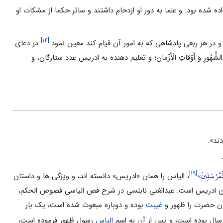
 شده بود. و علما به دور او ازدحام داشتند و سائر حکما از مشکات او
[۱۴]
 و در هر ربعی پادشاهی که به امور آن قیام کند معین نمود.
در دعای
َ الشُّهُورِ وَ أَوْقاتِ الْأَزْمان؛ و تعلیم دهنده به ادریس عدد ستارگان، و
ند».
لْمُرْسَلِينَ»
[۱۹]
، الیاس را همان «ادریس» دانسته اند، و ویژگى ‌ها و داستان
مان ادریس‏ است. عبدالغنى نابلسى در شرح فص الیاسى فصوص الحکم،
آن حضرت را ظهور و
غیبت
بوده و دوباره مبعوث شده است، یک بار
الیاس‏
رسول ظهور فرموده است،