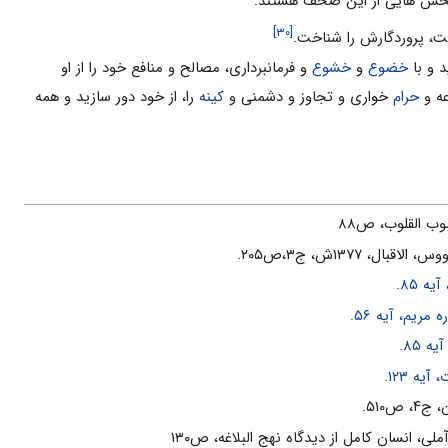
[۳۰]
ت، پروردگارش را شناخت.
د و با
خضوع
و
خشوع
و فرمانبرداری، مصالح و منافع خود را از او
عه و
حرام
خواری و تجاوز و دشمنی و
کینه
را، از خود دور سازید و همه
ب القلوب، ص۸۸
قبال، ۱۳۷۷ش، ج۳،ص۲۰۵.
یه ۸۵.
 مریم، آیه ۵۶.
ه ۸۵.
یه ۱۲۳.
 ص‌۵۱۰.
لی، انسان کامل از دیدگاه نهج البلاغه، ص۱۳۰