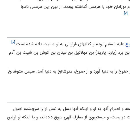
م نوزادان خود را هرمس گذاشته بودند. از بین این هرمس نامها
[۷]
.
[۸]
ح
علیه السلام بوده و کتاب‏هاى فراوانى به او نسبت داده شده است.
یرد (یارد، یارید) بن مهلائیل بن قینان بن انوش‏ بن شیث‏ بن آدم
ویسد: یارد ۱۶۲ سال زندگى کرد و خنوخ را به دنیا آورد و از خنوخ، متوشالخ به دنیا آمد. سپس متوشالخ
فه و احترام آنها به او و اینکه آنها نسل به نسل او را سرچشمه اصول
قت در بحث، و جستجوى از معارف الهى سوق داده‌اند، و یا اینکه او اولین