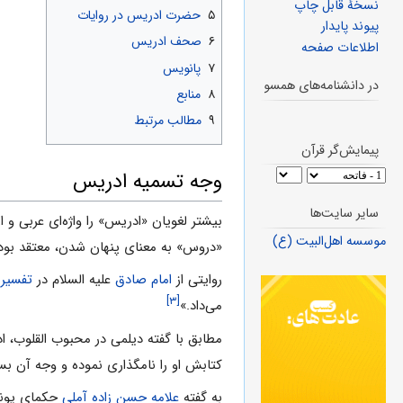
نسخهٔ قابل چاپ
۵
حضرت ادریس در روایات
پیوند پایدار
۶
صحف ادریس
اطلاعات صفحه
۷
پانویس
در دانشنامه‌های همسو
۸
منابع
۹
مطالب مرتبط
پیمایش‌گر قرآن
وجه تسمیه ادریس
سایر سایت‌ها
بیشتر لغویان «ادریس» را واژه‌اى عربى و 
موسسه اهل‌البیت (ع)
«دروس» به ‌معناى پنهان شدن، معتقد بوده
روایتی از
امام صادق
علیه السلام در
تفسیر
[۳]
می‌داد.»
مطابق با گفته دیلمى در محبوب القلوب، اد
کتابش او را نامگذاری نموده و وجه آن 
به گفته
علامه حسن زاده آملی
حکماى یونا