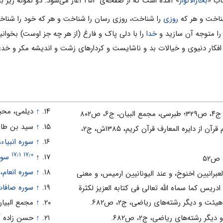
بحارالانوار
» آمده است که از صفحه‌ی ۴۵۳ آغاز می‌شود. دو نمونه زیر بخش هایی از این صحف هستند:
شناخت و هر که
روزی
را شناخت، روزی رسان را شناخت و هر که خود را شناخ
ا متوجه آن سازید و
خدا
را با دلی پاک و فارغ (از هر چه جز اوست) بخوانی
افکار دنیوی و خیالات بد و ناشایست و کردارهای زشت و اندیشه مکر و خد
↑
دیلمی، محبو
↑
سید بن طاووس، الا
مرکز فرهنگ و معارف قرآن، اعلام قرآن از دایره المعارف قرآن کریم، ۱۳۸۵ش، ج۲،
↑
سوره انبیاء، آ
۱۷٫۱
۱۷٫۰
↑
سوره
↑
سوره انعام، آی
برانیین اخنوخ، و عند الیونانیین ارمیس، و معنى
↑
سوره صافات، آ
دریس کما سماه الله تعالى فی کتابه العزیز لکثرة
و دیگر رشته‏‌هاى ریاضى، ج‏۲، ص۶۸۲.
↑
مجمع ‌البیان، ج‌۴،
رشته‏‌هاى ریاضى، ج‏۲، ص۶۸۲.
↑
حسن زاده آم