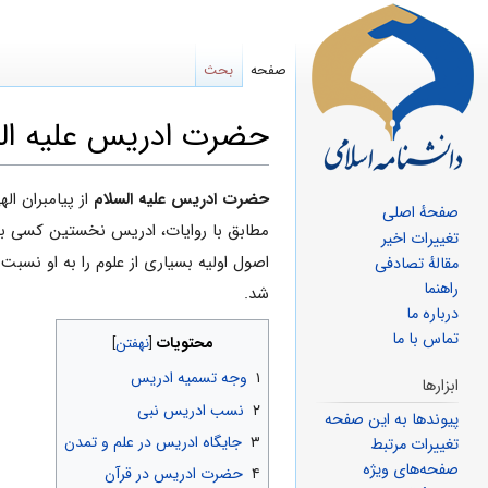
صفحه
بحث
حضرت ادریس علیه ال
پرش
پرش
حضرت ادریس علیه السلام
از پیامبران ا
صفحهٔ اصلی
به
به
مطابق با روایات، ادریس نخستین کسى بوده
تغییرات اخیر
ناوبری
جستجو
اصول اولیه بسیاری از علوم را به او نسبت
مقالهٔ تصادفی
راهنما
شد.
درباره ما
تماس با ما
محتویات
۱
وجه تسمیه ادریس
ابزارها
۲
نسب ادریس نبی
پیوندها به این صفحه
۳
جایگاه ادریس در علم و تمدن
تغییرات مرتبط
صفحه‌های ویژه
۴
حضرت ادریس در قرآن