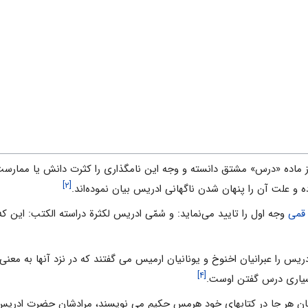
از ماده «درس» مشتق دانسته و وجه این نامگذارى را کثرت دانش یا ممارست ا
[۲]
 و علت آن را پنهان شدن ناگهانى ادریس بیان نموده‌اند.
 قمی
وجه اول را تایید می‌نماید: و سُمّى ادریس لکثرة دراسته الکتب: این 
ریس را عبرانیان اخنوخ و یونانیان ارمیس می گفتند که در نزد آنها به معنی
[۴]
بسیاری درس گفتن اوست.
ن هر جا در کتابهای خود هرمس حکیم می نویسند، مرادشان حضرت ادریس 