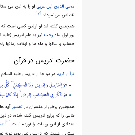
محی الدین ابن عربی
او را به این می ستای
[۱۳]
اقتباس می‌نمودند.
همچنین گفته اند او اولین کسی است که
روز اول
ماه رجب
نیز به علم ادریس(علیه السلام)
حساب و سالها و ماه ها و اوقات زمانها را».
حضرت ادریس در قرآن
قرآن کریم
در دو جا از ادریس علیه السلام ن
وَإِسْمَاعِيلَ وَإِدْرِيسَ وَذَا الْكِفْلِ ۖ كُلٌّ مِنَ
«
وَاذْكُرْ فِي الْكِتَابِ إِدْرِيسَ ۚ إِنَّهُ كَانَ صِدِّيق
«
همچنین برخى از مفسران در
تفسیر
آیه ‌ه
‌هایى را که براى ادریس گفته شده، در ذیل 
[۲۱]
تعدادی از این روایات را آورده است.
عل
پیش از غیبت که إدریس‏ نبى بود، قوله تع