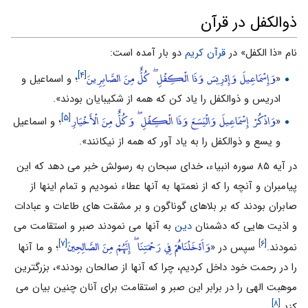
ذوالکفل در قرآن
نام «ذا الکفل» در
قرآن کریم
دو بار آمده است:
وَإِسْمَاعِيلَ وَإِدْرِيسَ وَذَا الْكِفْلِ ۖ كُلٌّ مِنَ الصَّابِرِينَ
[۴]
«
؛ و اسماعیل و
ادریس و ذوالکفل را یاد کن که همه از شکیبایان بودند».
وَاذْكُرْ إِسْمَاعِيلَ وَالْيَسَعَ وَذَا الْكِفْلِ ۖ وَكُلٌّ مِنَ الْأَخْيَارِ
[۵]
«
؛ و اسماعیل
و یسع و ذوالکفل را به یاد آور که همه از نیکانند».
در آیه ۸۵ سوره انبیاء، خداى سبحان به رسولش خبر می دهد که این
پیامبران و آنچه را که از نعمتها به آنها عطاء نمودیم و تمام اینها از
صابران بودند که بر بلاهاى گوناگون و بر مشقت هاى طاعات و عبادات
و اذیت هایى که دشمنان
دین
به آنها می نمودند صبر و استقامت می
وَأَدْخَلْنَاهُمْ فِي رَحْمَتِنَا ۖ إِنَّهُمْ مِنَ الصَّالِحِينَ
[۷]
[۶]
نمودند.
سپس در «
؛ و ما آنها
را در رحمت خود داخل کردیم، چرا که آنها از صالحان بودند»، بزرگترین
موهبت الهى را در برابر این صبر و استقامت براى آنان چنین بیان مى
[۸]
کند.