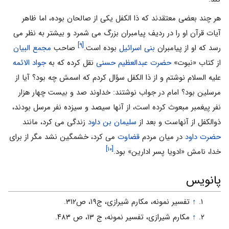
هر چند بعضی معتقدند که ذا الکفل یکی از صالحان بوده، اما ظاهر
آیات قرآن او را در ردیف پیامبران بزرگ می شمرد و بیشتر به نظر می
[۹]
رسد که او از پیامبران
بنی اسرائیل
بوده است.
صاحب
مجمع البیان
از کتاب «نبوت»
حضرت عبدالعظیم حسنى
نقل کرده که به
جواد الائمه
علیه السلام نوشتم و از ذا الکفل سؤال کردم که اسمش چه بود؟ آیا از
مرسلین بود؟ امام در جواب نوشتند: خداوند صد و بیست چهار هزار
نفر پیغمبر مبعوث کرده است، از آنها سیصد و سیزده نفر مرسل بودند،
ذوالکفل از آنهاست و بعد از
سلیمان بن داود
زندگى مى کرد، مانند
حضرت داود
در میان مردم
قضاوت
مى کرد، خشمگین نشد مگر از براى
[۱۰]
خدا، نامش «ادویا پسر ادارین» بود.
پانویس
↑
تفسیر نمونه، مکارم شیرازى، ج۱۹، ص۳۱۲.
↑
مکارم شیرازی، تفسیر نمونه، ج ۱۳، ص ۴۸۳.