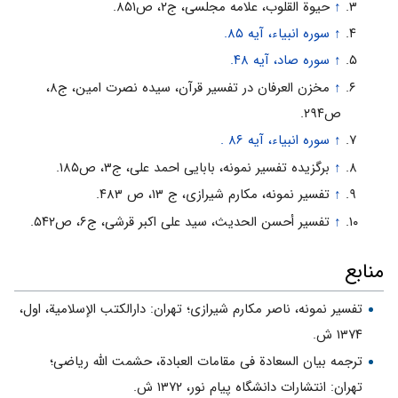
↑
حیوة القلوب، علامه مجلسی، ج۲، ص۸۵۱.
↑
سوره انبیاء، آیه ۸۵.
↑
سوره صاد، آیه ۴۸.
↑
مخزن العرفان در تفسیر قرآن، سیده نصرت امین، ج۸،
ص۲۹۴.
↑
سوره انبیاء، آیه ۸۶ .
↑
برگزیده تفسیر نمونه، بابایى احمد على، ج۳، ص۱۸۵.
↑
تفسیر نمونه، مکارم شیرازی، ج ۱۳، ص ۴۸۳.
↑
تفسیر أحسن الحدیث، سید على اکبر قرشى، ج۶، ص۵۴۲.
منابع
تفسیر نمونه، ناصر مکارم شیرازى؛ تهران: دارالکتب الإسلامیة، اول،
۱۳۷۴ ش.
ترجمه بیان السعادة فى مقامات العبادة، حشمت الله ریاضى؛
تهران: انتشارات دانشگاه پیام نور، ۱۳۷۲ ش.