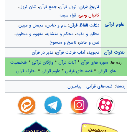
تاریخ قرآن
:
نزول قرآن
،
جمع قرآن
،
شان نزول
،
کاتبان وحی
،
قراء سبعه
علوم قرآنی
دلالت الفاظ قرآن
:
عام و خاص
،
مجمل و مبین
،
مطلق و مقید
،
محکم و متشابه
،
مفهوم و منطوق
،
نص و ظاهر
،
ناسخ و منسوخ
تلاوت قرآن
تجوید
،
آداب قرائت قرآن
،
تدبر در قرآن
رده ها:
سوره های قرآن
*
آیات قرآن
*
واژگان قرآنی
*
شخصیت
های قرآنی
*
قصه های قرآنی
*
علوم قرآنی
*
معارف قرآن
رده‌ها
:
قصه‌های قرآنی
پیامبران