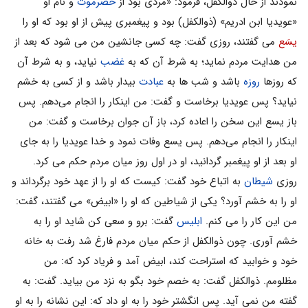
نمودند از حال ذوالکفل، فرمود: «مردى بود از
حضرموت
و نام او
«عویدیا ابن ادریم» (ذوالکفل) بود و پیغمبرى پیش از او بود که او را
یسَع
مى گفتند، روزى گفت: چه کسی جانشین من مى شود که بعد از
من هدایت مردم نماید؛ به شرط آن که به
غضب
نیاید، و به شرط آن
که روزها
روزه
باشد و شب ها به
عبادت
بیدار باشد و از کسى به خشم
نیاید؟ پس عویدیا برخاست و گفت: من اینکار را انجام می‌دهم. پس
باز یسع این سخن را اعاده کرد، باز آن جوان برخاست و گفت: من
اینکار را انجام می‌دهم. پس یسع وفات نمود و خدا عویدیا را به جاى
او بعد از او پیغمبر گردانید، او در اول روز میان مردم حکم مى کرد.
روزى
شیطان
به اتباع خود گفت: کیست که او را از عهد خود برگرداند و
او را به خشم آورد؟ یکى از شیاطین که او را «ابیض» مى گفتند، گفت:
من این کار را مى کنم.
ابلیس
گفت: برو و سعى کن شاید او را به
خشم آورى. چون ذوالکفل از حکم میان مردم فارغ شد رفت به خانه
خود و خوابید که استراحت کند، ابیض آمد و فریاد کرد که: من
مظلومم. ذوالکفل گفت: به خصم خود بگو به نزد من بیاید. گفت: به
گفته من نمى آید. پس انگشتر خود را به او داد که: این نشانه را به او