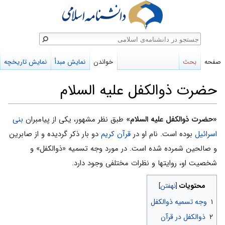
ستجو
صفحه
بحث
خواندن
نمایش مبدأ
نمایش تاریخچه
حضرت ذوالکفل علیه السلام
پرش
پرش
«حضرت ذوالکفل علیه السلام»
طبق نظر مشهور، یکی از پیامبران
بنى
به
به
اسرائیل
بوده است. نام او در
قرآن کریم
دو بار ذکر گردیده و از صابرین
ناوبری
جستجو
و صالحین شمرده شده است. در مورد وجه تسمیه «ذوالکفل» و
شخصیت او، روایتها و نظرات مختلفی وجود دارد.
محتویات
۱
وجه تسمیه ذوالکفل
۲
ذوالکفل در قرآن