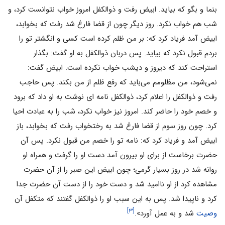
بنما و بگو که بیاید. ابیض رفت و ذوالکفل امروز خواب نتوانست کرد، و
شب هم خواب نکرد. روز دیگر چون از قضا فارغ شد رفت که بخوابد،
ابیض آمد فریاد کرد که: بر من ظلم کرده است کسى و انگشتر تو را
بردم قبول نکرد که بیاید. پس دربان ذوالکفل به او گفت: بگذار
استراحت کند که دیروز و دیشب خواب نکرده است. ابیض گفت:
نمى‌شود، من مظلومم مى‌باید که رفع ظلم از من بکند. پس حاجب
رفت و ذوالکفل را اعلام کرد، ذوالکفل نامه اى نوشت به او داد که برود
و خصم خود را حاضر کند. امروز نیز خواب نکرد، شب را به عبادت احیا
کرد. چون روز سوم از قضا فارغ شد به رختخواب رفت که بخوابد، باز
ابیض آمد و فریاد کرد که: نامه تو را خصم من قبول نکرد. پس آن
حضرت برخاست از براى او بیرون آمد دست او را گرفت و همراه او
روانه شد در روز بسیار گرمى؛ چون ابیض این صبر را از آن حضرت
مشاهده کرد از او ناامید شد و دست خود را از دست آن حضرت جدا
کرد و ناپیدا شد. پس به این سبب او را ذوالکفل گفتند که متکفل آن
[۳]
وصیت
شد و به عمل آورد».