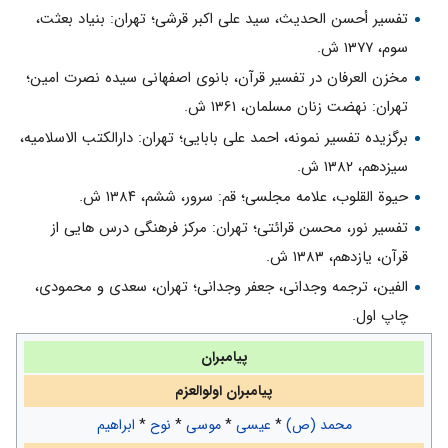
تفسیر أحسن الحدیث، سید على اکبر قرشى؛ تهران: بنیاد بعثت،
سوم، ۱۳۷۷ ش.
مخزن العرفان در تفسیر قرآن، بانوى اصفهانى سیده نصرت امین؛
تهران: نهضت زنان مسلمان، ۱۳۶۱ ش.
برگزیده تفسیر نمونه، احمد على بابایى؛ تهران: دارالکتب الاسلامیه،
سیزدهم، ۱۳۸۲ ش.
حیوة القلوب، علامه مجلسى؛ قم: سرور، ششم، ۱۳۸۴ ش.
تفسیر نور، محسن قرائتى؛ تهران: مرکز فرهنگى درس هایى از
قرآن، یازدهم، ۱۳۸۳ ش.
الفین، ترجمه وجدانى، جعفر وجدانى؛ تهران، سعدى و محمودى،
چاپ اول.
پیامبران
پیامبران اولوالعزم
محمد (ص)
*
عیسی
*
موسی
*
نوح
*
ابراهیم