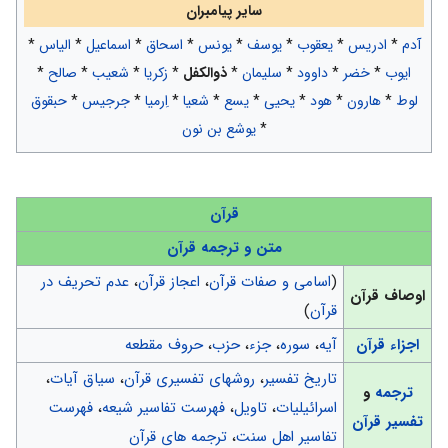
سایر پیامبران
آدم
*
ادریس
*
یعقوب
*
یوسف
*
یونس
*
اسحاق
*
اسماعیل
*
الیاس
*
ایوب
*
خضر
*
داوود
*
سلیمان
*
ذوالکفل
*
زکریا
*
شعیب
*
صالح
*
لوط
*
هارون
*
هود
*
یحیی
*
یسع
*
شعیا
*
اِرميا
*
جرجیس
*
حبقوق
*
يوشع بن نون
قرآن
متن و ترجمه قرآن
(
اسامی و صفات قرآن
،
اعجاز قرآن
،
عدم تحریف در
اوصاف قرآن
قرآن
)
اجزاء قرآن
آیه
،
سوره
،
جزء
،
حزب
،
حروف مقطعه
تاریخ تفسیر
،
روشهای تفسیری قرآن
،
سیاق آیات
،
ترجمه
و
اسرائیلیات
،
تاویل
،
فهرست تفاسیر شیعه
،
فهرست
تفسیر قرآن
تفاسیر اهل سنت
،
ترجمه های قرآن