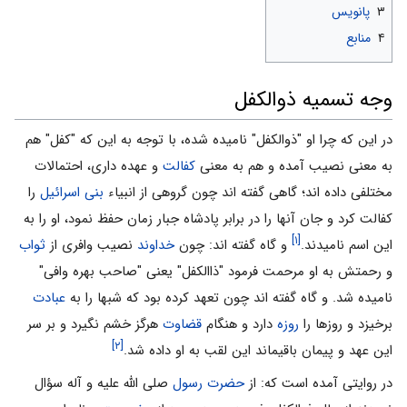
۳
پانویس
۴
منابع
وجه تسمیه ذوالکفل
در این که چرا او "ذوالکفل" نامیده شده، با توجه به این که "کفل" هم
به معنى نصیب آمده و هم به معنى
کفالت
و عهده دارى، احتمالات
مختلفى داده اند؛ گاهی گفته اند چون گروهى از انبیاء
بنى اسرائیل
را
کفالت کرد و جان آنها را در برابر پادشاه جبار زمان حفظ نمود، او را به
[۱]
این اسم نامیدند.
و گاه گفته اند: چون
خداوند
نصیب وافرى از
ثواب
و رحمتش به او مرحمت فرمود "ذاالکفل" یعنى "صاحب بهره وافى"
نامیده شد. و گاه گفته اند چون تعهد کرده بود که شبها را به
عبادت
برخیزد و روزها را
روزه
دارد و هنگام
قضاوت
هرگز خشم نگیرد و بر سر
[۲]
این عهد و پیمان باقیماند این لقب به او داده شد.
در روایتی آمده است که: از
حضرت رسول
صلى الله علیه و آله سؤال