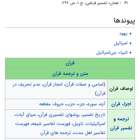
↑
همان؛ تفسیر قرطبى، ج ۱، ص ۲۹۲.
پیوندها
یهود
اسرائیل
انبیاء بنی‌اسرائیل
قرآن
متن و ترجمه قرآن
(
اسامی و صفات قرآن
،
اعجاز قرآن
،
عدم تحریف در
اوصاف قرآن
قرآن
)
اجزاء قرآن
آیه
،
سوره
،
جزء
،
حزب
،
حروف مقطعه
تاریخ تفسیر
،
روشهای تفسیری قرآن
،
سیاق آیات
،
ترجمه
و
اسرائیلیات
،
تاویل
،
فهرست تفاسیر شیعه
،
فهرست
تفسیر قرآن
تفاسیر اهل سنت
،
ترجمه های قرآن