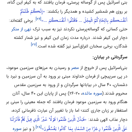
بنى اسرائیل پس از گوساله پرستى، فرمان یافتند که به کیفر این گناه،
«إِنَّكُمْ ظَلَمْتُمْ
بر روى هم شمشیر کشیده و همدیگر را بکشند:
أَنْفُسَكُمْ بِاتِّخَاذِكُمُ الْعِجْلَ ... فَاقْتُلُوا أَنْفُسَكُمْ ...»
[۲۶]
. برخى گفته‌‌اند:
حتى کسانى که گوساله‌‌پرستى نکردند نیز به سبب ترک
نهى از منکر
دچار این کیفر شدند. درباره مدت زمان این کیفر و نیز شمار کشته
[۲۷]
شدگان، برخى سخنان اغراق‌‌آمیز نیز گفته شده است.
سرگردانى در بیابان:
بنى‌‌اسرائیل پس از خروج از
مصر
و رسیدن به مرزهاى سرزمین موعود،
در پى سرپیچى از فرمان خداوند مبنى بر ورود به آن سرزمین و نبرد با
دشمنان، ۴۰ سال در بیابانها سرگردان و از ورود به سرزمین مقدس
محروم شدند.(
سوره مائده
، ۲۰-۲۶) پس از پایان این ۴۰ سال، آنان
هنگام ورود به سرزمین موعود فرمان یافتند که جمله معینى را مبنى بر
استغفار بر زبان جارى کنند؛ اما باز با تغییر آن عبارت نافرمانى کرده،
«فَبَدَّلَ الَّذِينَ ظَلَمُوا قَوْلًا غَيْرَ الَّذِي قِيلَ لَهُمْ فَأَنْزَلْنَا
دچار عذاب الهى شدند:
عَلَى الَّذِينَ ظَلَمُوا رِجْزًا مِنَ السَّمَاءِ بِمَا كَانُوا يَفْسُقُونَ»
[۲۸]
.( و نیز
سوره