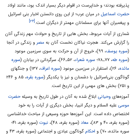
پذیرفته بودند؛ و خداپرست در اقوام دیگر بسیار اندک بود، مانند اولاد
حضرت اسماعیل
در میان عرب؛ از این روی دانستن اخبار بنی اسرائیل
[۲۴]
و پیغمبران آنها برای مسلمانان مهمتر از دیگران است.
شمارى از آیات مربوط، بخش هایى از تاریخ و حوادث مهم زندگى‌‌ آنان
را گزارش مى‌‌کند. هجرت نیاکان نخست آنان به
مصر
و زندگى در آنجا
(
سوره یوسف
، ۹۹)، خروج از آن و حرکت به سوى‌‌ سرزمین موعود
(
سوره طه
، ۷۷ـ۷۸؛
سوره شعراء
، ۵۲ـ۶۶)، سرگردانى در بیابان (
سوره
مائده
، ۲۶)، استقرار در سرزمین موعود (
سوره اعراف
، ۱۳۷) و جنگهاى
گوناگون بنى‌‌اسرائیل با دشمنان و نیز با یکدیگر (
سوره بقره
،‌‌ ۸۵ و ۲۴۶
و ۲۵۱) بخش هاى مهمى از این تاریخ است.
آموزه‌‌هاى
وحیانى
ابلاغ شده به آنان در طول تاریخ به وسیله
حضرت
موسى
علیه السلام و دیگر انبیا، بخش دیگرى از آیات را به خود
اختصاص داده است. این آموزه‌‌ها حوزه وسیعى از مباحث خداشناسى
(سوره بقره، ۴۰ و ۸۳)،
معاد
(سوره بقره، ۴۸)،
نبوت
(سوره بقره، ۴۱؛
سوره مائده، ۷۰) و
احکام
گوناگون عبادى و اجتماعى (سوره بقره، ۴۳ و