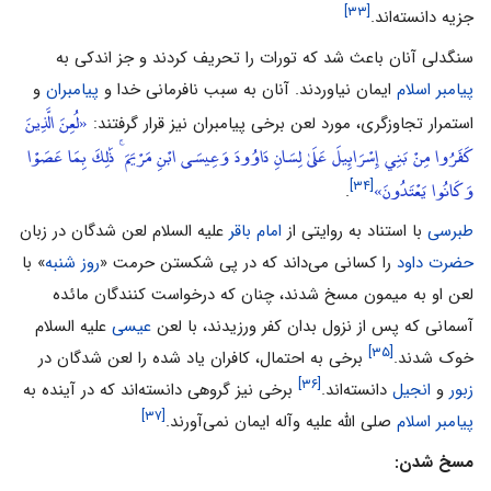
[۳۳]
جزیه دانسته‌‌اند.
سنگدلى آنان باعث شد که تورات را تحریف کردند و جز اندکى به
پیامبر اسلام
ایمان نیاوردند. آنان به سبب نافرمانى خدا و
پیامبران
و
«لُعِنَ الَّذِينَ
استمرار تجاوزگرى، مورد لعن برخى پیامبران نیز قرار گرفتند:
كَفَرُوا مِنْ بَنِي إِسْرَائِيلَ عَلَىٰ لِسَانِ دَاوُودَ وَعِيسَى ابْنِ مَرْيَمَ ۚ ذَٰلِكَ بِمَا عَصَوْا
وَكَانُوا يَعْتَدُونَ»
[۳۴]
.
طبرسى
با استناد به روایتى از
امام باقر
علیه السلام لعن شدگان در زبان
حضرت داود
را کسانى مى‌‌داند که در پى شکستن حرمت «
روز شنبه
» با
لعن او به میمون مسخ شدند، چنان‌‌ که درخواست کنندگان مائده
آسمانى که پس از نزول بدان کفر ورزیدند، با لعن
عیسى
علیه السلام
[۳۵]
خوک شدند.
برخى به احتمال، کافران یاد شده را لعن شدگان در
[۳۶]
زبور
و
انجیل
دانسته‌‌اند.
برخى نیز گروهى دانسته‌‌اند که در آینده به
[۳۷]
پیامبر اسلام
صلی الله علیه وآله ایمان نمى‌‌آورند.
مسخ شدن: