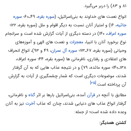
۸۱ و ۸۳) را دربر مى‌‌گیرد.
انواع نعمت هاى خداوند به بنى‌‌اسرائیل، (
سوره بقره
، ۴۹ـ۶۰؛
سوره
جاثیه
، ۱۶) و امتیاز آنان نسبت به دیگر اقوام و ملل (سوره بقره، ۱۲۲؛
سوره اعراف
، ۱۴۰) در دسته دیگرى از آیات گزارش شده است و سرانجام
نوع برخورد آنان با انبیا،
معجزات
و نعمت هاى الهى و آموزه‌‌هاى
وحیانى (سوره بقره، ۶۷ـ۷۳؛
سوره آل عمران
، ۴۹ و ۹۳)، انواع انحراف
هاى اعتقادى و رفتارى، نافرمانی ها (سوره بقره، ۴۴؛ سوره اعراف،
۱۳۸ـ۱۴۰؛ سوره مائده، ۷۹) و در نتیجه عذاب هایى که به آن گرفتار
شدند، موضوعات دیگرى است که شمار چشمگیرى از آیات به گزارش
[۲۵]
آن پرداخته است.
مطابق با آنچه در
قرآن
آمده، بنى‌‌اسرائیل بارها بر‌‌ اثر
گناه
و نافرمانى،
گرفتار انواع عذاب هاى دنیایى شدند، چنان‌‌ که عذاب
آخرت
نیز به آنان
وعده داده شده است؛ از جمله:
کشتن همدیگر: