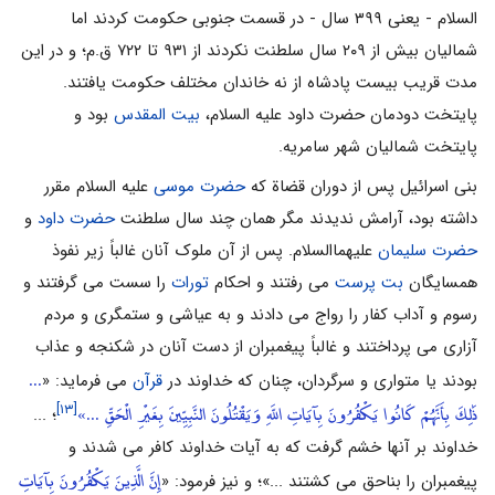
السلام - یعنی ۳۹۹ سال - در قسمت جنوبی حکومت کردند اما
شمالیان بیش از ۲۰۹ سال سلطنت نکردند از ۹۳۱ تا ۷۲۲ ق.م؛ و در این
مدت قریب بیست پادشاه از نه خاندان مختلف حکومت یافتند.
پایتخت دودمان حضرت داود علیه السلام،
بیت المقدس
بود و
پایتخت شمالیان شهر سامریه.
بنی اسرائیل پس از دوران قضاة که
حضرت موسی
علیه السلام مقرر
داشته بود، آرامش ندیدند مگر همان چند سال سلطنت
حضرت داود
و
حضرت سلیمان
علیهماالسلام. پس از آن ملوک آنان غالباً زیر نفوذ
همسایگان
بت پرست
می رفتند و احکام
تورات
را سست می گرفتند و
رسوم و آداب کفار را رواج می دادند و به عیاشی و ستمگری و مردم
آزاری می پرداختند و غالباً پیغمبران از دست آنان در شکنجه و عذاب
...
بودند یا متواری و سرگردان، چنان که خداوند در
قرآن
می فرماید: «
ذَٰلِكَ بِأَنَّهُمْ كَانُوا يَكْفُرُونَ بِآيَاتِ اللَّهِ وَيَقْتُلُونَ النَّبِيِّينَ بِغَيْرِ الْحَقِّ ...»
[۱۳]
؛ ...
خداوند بر آنها خشم گرفت که به آیات خداوند کافر می شدند و
إِنَّ الَّذِينَ يَكْفُرُونَ بِآيَاتِ
پیغمبران را بناحق می کشتند ...»؛ و نیز فرمود: «