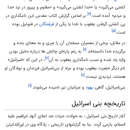
کشتى مى‌‌گیرد» یا «خدا کشتى مى‌‌گیرد» و «مقاوم و پیروز در نزد خدا
[۴]
و مردم» آمده است.
بر اساس گزارش کتاب مقدس این نامگذارى در
پى کشتى گرفتن یعقوب با خدا یا یکى از
فرشتگان
در فنوئیل بوده‌‌
[۵]
است.
در مقابل، برخى از مفسران مسلمان آن را عبرى و به معناى بنده و
[۶]
برگزیده خدا دانسته‌‌اند.
به رغم پاره‌‌اى چالش ها درباره دخیل بودن
[۷]
واژه یاد شده و سبب نامگذارى یعقوب به آن
، در این که «اسرائیل»
نام دیگر حضرت یعقوب بوده و مراد از بنى‌‌اسرائیل فرزندان و نوادگان او
[۸]
هستند، تردیدى نیست.
[۹]
بنى‌‌اسرائیل، گاهی
یهود
و عبرانیان نیز نامیده مى‌‌شوند.
تاریخچه بنی اسرائیل
آغاز تاریخ بنی اسرائیل ، به حوادث حیات جد اعلای آنها، ابراهیم علیه
السلام، بازمی گردد. بنا به گزارشهای تاریخی ، زادگاه وی در اورِکلدانیان