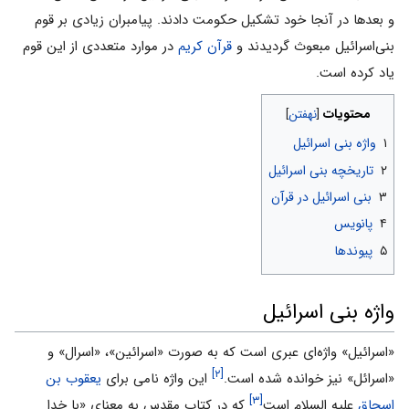
و بعدها در آنجا خود تشکیل حکومت دادند. پیامبران زیادی بر قوم
بنی‌اسرائیل مبعوث گردیدند و
قرآن کریم
در موارد متعددی از این قوم
یاد کرده است.
محتویات
۱
واژه بنی اسرائیل
۲
تاریخچه بنی اسرائیل
۳
بنی اسرائیل در قرآن
۴
پانویس
۵
پیوندها
واژه بنی اسرائیل
«اسرائیل» واژه‌‌اى عبرى است که به صورت «اسرائین»، «اسرال» و
[۲]
«اسرائل» نیز خوانده شده است.
این واژه نامى براى
یعقوب بن
[۳]
اسحاق
علیه السلام است
که در کتاب مقدس به معناى «با خدا