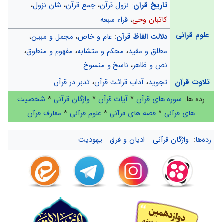
تاریخ قرآن
:
نزول قرآن
،
جمع قرآن
،
شان نزول
،
کاتبان وحی
،
قراء سبعه
علوم قرآنی
دلالت الفاظ قرآن
:
عام و خاص
،
مجمل و مبین
،
مطلق و مقید
،
محکم و متشابه
،
مفهوم و منطوق
،
نص و ظاهر
،
ناسخ و منسوخ
تلاوت قرآن
تجوید
،
آداب قرائت قرآن
،
تدبر در قرآن
رده ها:
سوره های قرآن
*
آیات قرآن
*
واژگان قرآنی
*
شخصیت
های قرآنی
*
قصه های قرآنی
*
علوم قرآنی
*
معارف قرآن
رده‌ها
:
واژگان قرآنی
ادیان و فرق
یهودیت