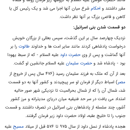
مقرر داشتند و
احکام
شرع میان آنها اجرا می شد و یک رئیس کل یا
کاهن و قاضی بزرگ بر آنها نظر داشت.
دو قسمت شدن بنی اسرائیل:
نزدیک چهارصد سال بر این گذشت، سپس بعللی از بزرگان خویش
درخواست پادشاهی کردند مانند سایر امت ها و خداوند
طالوت
را بر
آنها گماشت و پس از وی
حضرت داود
علیه السلام - که از سبط یهودا
بود - پادشاه شد و
حضرت سلیمان
علیه السلام جانشین او گشت.
بعد از آن که ملک به فرزند سلیمان رسید (۴۷۶ سال پس از خروج از
مصر
) اسباط دیگر از فرمان او سر پیچیدند و کشور آنها به دو قسمت
شد، شمال آن را که از شمال بحرالمیت تا نزدیکی شهر صور حالیه
امتداد می یافت در سر حد فنیقیه میان دریای مدیترانه و مرز کشور
آشور، چند سلسله از پادشاهان بنی اسرائیل در تصرف داشتند و قسمت
جنوب را تا خلیج عقبه، اولاد حضرت داود زیر فرمان گرفتند.
هجده پادشاه از نسل داود از سال ۹۷۵ تا ۵۷۶ قبل از میلاد
مسیح
علیه