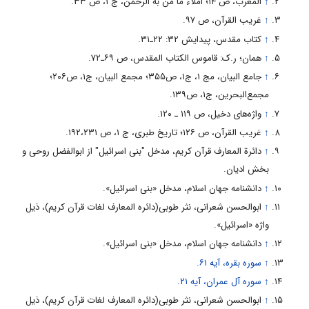
↑
المعرب، ص ۱۴؛ املاء ما من به الرحمن، ج ۱، ص ۳۳.
↑
غریب القرآن، ص ۹۷.
↑
کتاب مقدس، پیدایش ۳۲: ۲۲ـ۳۱.
↑
همان؛ ر.ک: قاموس الکتاب المقدس، ص ۶۹ـ۷۲.
↑
جامع البیان، مج ۱، ج۱، ص۳۵۵؛ مجمع البیان، ج۱، ص۲۰۶؛
مجمع‌‌البحرین، ج۱، ص۱۳۹.
↑
واژه‌‌هاى دخیل، ص ۱۱۹ ـ ۱۲۰.
↑
غریب القرآن، ص ۱۲۶؛ تاریخ طبرى، ج ۱، ص ۱۹۲،۲۳۱.
↑
دائرة المعارف قرآن کریم، مدخل "بنی اسرائیل" از ابوالفضل روحى و
بخش ادیان.
↑
دانشنامه جهان اسلام، مدخل «بنی اسرائیل».
↑
ابوالحسن شعرانی، نثر طوبی(دائره المعارف لغات قرآن کریم)، ذیل
واژه «اسرائیل».
↑
دانشنامه جهان اسلام، مدخل «بنی اسرائیل».
↑
سوره بقره، آیه ۶۱.
↑
سوره آل عمران، آیه ۲۱.
↑
ابوالحسن شعرانی، نثر طوبی(دائره المعارف لغات قرآن کریم)، ذیل