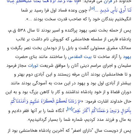
فَإِذَا جَاءَ وَعْدُ أُولَاهُمَا بَعَثْنَا عَلَيْكُمْ عِبَادًا
خداوند در
قرآن
می فرماید: «
لَنَا أُولِي بَأْسٍ شَدِيدٍ ...
[۱۶]
؛ چون وعده فساد اول فرا رسید بر شما
انگیختیم بندگان خود را که صاحب قدرت سخت بودند ...».
پس از حمله بخت نصر، یهود پراکنده و اسیر بودند تا سال ۵۳۸ ق.م،
پادشاه فارس از سلسله هخامنشی که کوروش نام داشت بر غالب
ممالک مشرق مستولی گشت و بابل را از دودمان بخت نصر بگرفت و
یهود
را آزاد ساخت تا
بیت المقدس
را ساختند مانند بنای حضرت
سلیمان و اجرای مراسم دینی آنان را موافق شریعت
تورات
مجاز فرمود
و تا هخامنشیان بودند آنان مرفه زیستند و این آبادی دوم بهتر و
بیشتر از آبادی اول بود و یهود در این مدت به آسودگی بودند مانند
دوران قضاة و از خود پادشاه نداشتند و کار با کاهن بزرگ بود و به این
ثمَّ رَدَدْنَا لَكُمُ الْكَرَّةَ عَلَيْهِمْ وَأَمْدَدْنَاكُمْ
حال خداوند اشارت فرمود: «
بِأَمْوَالٍ وَبَنِينَ وَجَعَلْنَاكُمْ أَكْثَرَ نَفِيرًا
[۱۷]
؛ آنگاه شما را بر آنها ظفر دادیم و
به مال و فرزند مدد کردیم، شماره شما را بسیار گردانیدیم».
پس از دویست سال "دارای اصفر" که آخرین پادشاه هخامنشی بود از