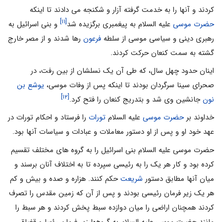
کردند و آنها را به خدمت گرفته آزار و شکنجه می دادند تا اینکه
[۱۱]
حضرت موسی
علیه السلام به پیغمبری برگزیده شد
و بنی اسرائیل به
رهبری دینی و سیاسی موسی از سلطه
فرعون
رها شدند و از مصر خارج
گشته به سمت کنعان حرکت کردند.
اینان حدود چهل سال، که طی آن یک نسلشان از بین رفت، در
صحرای سینا سرگردان بودند تا اینکه پس از وفات موسی،
یوشع بن
[۱۲]
نون
جانشین وی شد و بتدریج کنعان را فتح کرد.
خداوند بر
حضرت موسی
علیه السلام
تورات
را فرستاد و احکام تورات در
عهد خود او و پس از او دستور معاملات و عبادات و سیاسات آنها بود.
حضرت موسی علیه السلام بنی اسرائیل را به گروه های مختلف تقسیم
کرده بود و کار هر یک را به رئیسی سپرده تا به اختلاف آنان برسند و
میان آنها مطابق دستور
شریعت
حکم کنند. هزاره و صده و بیش و کم
هر یک زیر فرمان رئیسی بودند و پس از آن که زمین مقدس را تصرف
کردند همچنان اراضی را میان دوازده سبط پخش کردند و هر سبط را
مانند حضرت موسی علیه السلام به گروهها زیر فرمان رؤسا و قضاة