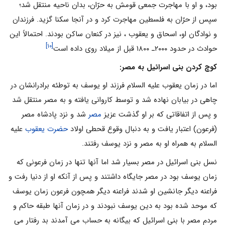
بود، و او با مهاجرت جمعی قومش به حرّان، بدان ناحیه منتقل شد؛
سپس از حرّان به فلسطین مهاجرت کرد و در آنجا سکنا گزید. فرزندان
و نوادگان او، اسحاق و یعقوب ، نیز در کنعان ساکن بودند. احتمالاً این
[۱۰]
حوادث در حدود ۲۰۰۰ـ ۱۸۰۰ قبل از میلاد روی داده است
کوچ کردن بنی اسرائیل به مصر:
اما در زمان یعقوب علیه السلام فرزند او یوسف به توطئه برادرانشان در
چاهی در بیابان نهاده شد و توسط کاروانی یافته و به مصر منتقل شد
و پس از اتفاقاتی که بر او گذشت عزیز
مصر
شد و نزد پادشاه مصر
(فرعون) اعتبار یافت و به دنبال وقوع قحطی اولاد
حضرت یعقوب
علیه
السلام به همراه او به مصر و نزد یوسف رفتند.
نسل بنی اسرائیل در مصر بسیار شد اما آنها تنها در زمان فرعونی که
زمان یوسف بود در مصر جایگاه داشتند و پس از آنکه او از دنیا رفت و
فراعنه دیگر جانشین او شدند فراعنه دیگر همچون فرعون زمان یوسف
که موحد شده بود به دین یوسف نبودند و در زمان آنها طبقه حاکم و
مردم مصر با بنی اسرائیل که بیگانه به حساب می آمدند بد رفتار می