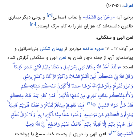
اعراف
، ۱۶۱-۱۶۲)
«رِجْزًا مِنَ السَّمَاءِ»
[۲۹]
برخى آیه
را عذاب آسمانى
و برخى دیگر بیمارى
[۳۰]
طاعون دانسته‌‌اند که هزاران نفر را به کام مرگ فرستاد.
لعن الهى و سنگدلى:
در آیات ۱۲ ـ ۱۳
سوره مائده
مواردى از
پیمان شکنی
بنى‌‌اسرائیل و
پیامدهاى آن، از جمله دچار شدن به
لعن
الهى و سنگدلى گزارش شده
«وَلَقَدْ أَخَذَ اللَّهُ مِيثَاقَ بَنِي إِسْرَائِيلَ وَبَعَثْنَا مِنْهُمُ اثْنَيْ عَشَرَ نَقِيبًا ۖ
است:
وَقَالَ اللَّهُ إِنِّي مَعَكُمْ ۖ لَئِنْ أَقَمْتُمُ الصَّلَاةَ وَآتَيْتُمُ الزَّكَاةَ وَآمَنْتُمْ بِرُسُلِي
وَعَزَّرْتُمُوهُمْ وَأَقْرَضْتُمُ اللَّهَ قَرْضًا حَسَنًا لَأُكَفِّرَنَّ عَنْكُمْ سَيِّئَاتِكُمْ
وَلَأُدْخِلَنَّكُمْ جَنَّاتٍ تَجْرِي مِنْ تَحْتِهَا الْأَنْهَارُ ۚ فَمَنْ كَفَرَ بَعْدَ ذَٰلِكَ مِنْكُمْ
[۳۱]
فَقَدْ ضَلَّ سَوَاءَ السَّبِيلِ 💠
فَبِمَا نَقْضِهِمْ مِيثَاقَهُمْ لَعَنَّاهُمْ وَجَعَلْنَا قُلُوبَهُمْ قَاسِيَةً ۖ
يُحَرِّفُونَ الْكَلِمَ عَنْ مَوَاضِعِهِ ۙ وَنَسُوا حَظًّا مِمَّا ذُكِّرُوا بِهِ ۚ وَلَا تَزَالُ تَطَّلِعُ
عَلَىٰ خَائِنَةٍ مِنْهُمْ إِلَّا قَلِيلًا مِنْهُمْ ۖ فَاعْفُ عَنْهُمْ وَاصْفَحْ ۚ إِنَّ اللَّهَ يُحِبُّ
[۳۲]
الْمُحْسِنِينَ
»
؛ لعن الهى را، دورى از رحمت خدا، مسخ یا پرداخت