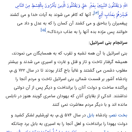
اللَّهِ وَيَقْتُلُونَ النَّبِيِّينَ بِغَيْرِ حَقٍّ وَيَقْتُلُونَ الَّذِينَ يَأْمُرُونَ بِالْقِسْطِ مِنَ النَّاسِ
فَبَشِّرْهُمْ بِعَذَابٍ أَلِيمٍ
[۱۴]
؛ آنها که کافر می شوند به آیات خدا و می کشند
پیغمبران را بناحق و می کشند آن کسان را که به عدل و داد می
[۱۵]
خوانند پس مژده بده آنها را به عذاب دردناک».
سرانجام بنی اسرائیل:
بنی اسرائیل با آن همه تشبه و تقرب که به همسایگان می نمودند،
همیشه گرفتار تاخت و تاز و قتل و غارت و اسیری می شدند و بیشتر
مغلوب دشمن می گشتند و غالباً باج گذار بودند تا در سال ۷۲۲ ق.م،
پادشاه آشور بر قسمت شمالی بنی اسرائیل تاخت و مردم آنجا را
پراکنده ساخت و دولت آنان را برانداخت و دیگر پس از آن دولتی
نداشتند. اندکی از بقایای آنان که یهودان سامری گویند هنوز در نابلس
مانده اند و با دیگر مردم معاشرت نمی کنند
بخت نصر
، پادشاه
بابل
در سال ۵۷۶ ق.م، به اورشلیم لشکر کشید و
دولت یهودا را برانداخت و اهل آنجا را به اسیری به بابل برد چنانکه