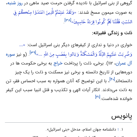
گروهى از بنى اسرائیل با نادیده گرفتن حرمت صید ماهى در
روز شنبه
،
«وَلَقَدْ عَلِمْتُمُ الَّذِينَ اعْتَدَوْا مِنْكُمْ فِي
به صورت میمون مسخ شدند:
السَّبْتِ فَقُلْنَا لَهُمْ كُونُوا قِرَدَةً خَاسِئِينَ»
[۳۸]
.
ذلت و زندگى فقیرانه:
«...
خوارى در دنیا و ندارى از کیفرهاى دیگر بنى اسرائیل است:
وَضُرِبَتْ عَلَيْهِمُ الذِّلَّةُ وَالْمَسْكَنَةُ وَبَاءُوا بِغَضَبٍ مِنَ اللَّهِ ...»
[۳۹]
. (و نیز
سوره
آل عمران
، ۱۱۲). برخى، ذلت را پرداخت
خراج
به برخى‌‌ حکومت ها در
دوره‌‌هایى از تاریخ دانسته و برخى نیز مسکنت و ذلت را یک چیز
[۴۰]
دانسته‌‌اند
، با این توضیح که آنان همواره به سبب احساس فقر، تن
به ذلت مى‌‌دادند. انکار آیات الهى و تکذیب و قتل انبیا سبب این کیفر
[۴۱]
خوانده شده‌‌است.
پانویس
↑
دانشنامه جهان اسلام، مدخل «بنی اسرائیل».