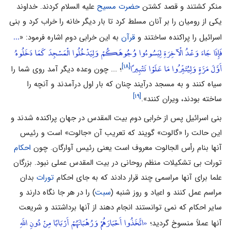
منکر کشتند و قصد کشتن
حضرت مسیح
علیه السلام کردند. خداوند
یکی از رومیان را بر آنان مسلط کرد تا بار دیگر خانه را خراب کرد و بنی
...
اسرائیل را پراکنده ساختند و
قرآن
به این خرابی دوم اشاره فرمود: «
فَإِذَا جَاءَ وَعْدُ الْآخِرَةِ لِيَسُوءُوا وُجُوهَكُمْ وَلِيَدْخُلُوا الْمَسْجِدَ كَمَا دَخَلُوهُ
أَوَّلَ مَرَّةٍ وَلِيُتَبِّرُوا مَا عَلَوْا تَتْبِيرًا
[۱۸]
؛ ... چون وعده دیگر آمد روی شما را
سیاه کنند و به مسجد درآیند چنان که بار اول درآمدند و آنچه را
[۱۹]
ساخته بودند، ویران کنند».
بنی اسرائیل پس از خرابی دوم بیت المقدس در جهان پراکنده شدند و
این حالت را «گالوت» گویند که تعریب آن «جالوت» است و رئیس
آنها بنام رأس الجالوت معروف است یعنی رئیس آوارگان. چون
احکام
تورات بی تشکیلات منظم روحانی در بیت المقدس عملی نبود. بزرگان
علما برای آنها مراسمی چند قرار دادند که به جای احکام
تورات
بدان
مراسم عمل کنند و اعیاد و روز شنبه (
سبت
) را در هر جا نگاه دارند و
سایر احکام که نمی توانستند انجام دهند از آنها برداشتند و شریعت
«اتَّخَذُوا أَحْبَارَهُمْ وَرُهْبَانَهُمْ أَرْبَابًا مِنْ دُونِ اللَّهِ
آنها عملاً منسوخ گردید؛