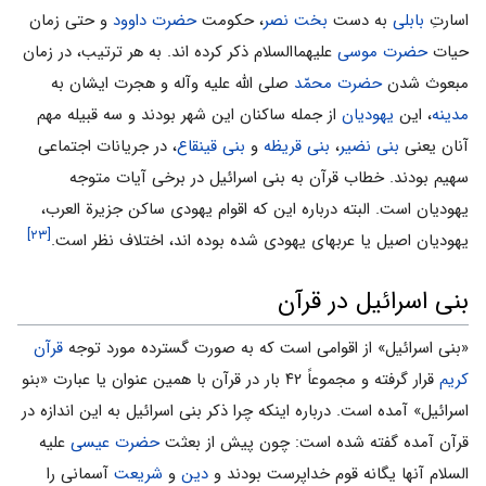
اسارتِ
بابلی
به دست
بخت نصر
، حکومت
حضرت داوود
و حتی زمان
حیات
حضرت موسی
علیهماالسلام ذکر کرده اند. به هر ترتیب، در زمان
مبعوث شدن
حضرت محمّد
صلی الله علیه وآله و هجرت ایشان به
مدینه
، این
یهودیان
از جمله ساکنان این شهر بودند و سه قبیله مهم
آنان یعنی
بنی نضیر
،
بنی قریظه
و
بنی قینقاع
، در جریانات اجتماعی
سهیم بودند. خطاب قرآن به بنی اسرائیل در برخی آیات متوجه
یهودیان است. البته درباره این که اقوام یهودی ساکن جزیرة العرب،
[۲۳]
یهودیان اصیل یا عربهای یهودی شده بوده اند، اختلاف نظر است.
بنی اسرائیل در قرآن
«بنى اسرائیل» از اقوامى است که به صورت گسترده مورد توجه
قرآن
کریم
قرار گرفته‌‌ و مجموعاً ۴۲ بار در قرآن با همین عنوان یا عبارت «بنو
اسرائیل» آمده است. درباره اینکه چرا ذکر بنی اسرائیل به این اندازه در
قرآن آمده گفته شده است: چون پیش از بعثت
حضرت عیسی
علیه
السلام آنها یگانه قوم خداپرست بودند و
دین
و
شریعت
آسمانی را