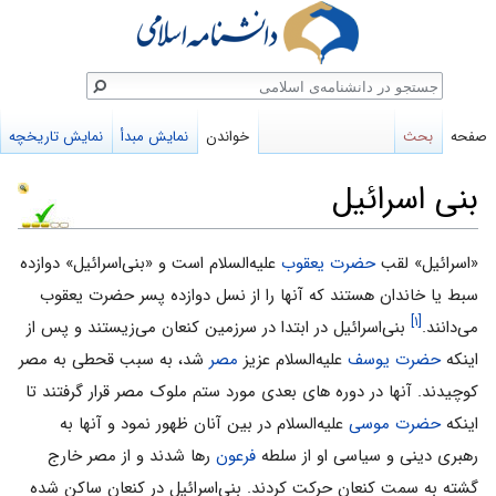
ستجو
صفحه
بحث
خواندن
نمایش مبدأ
نمایش تاریخچه
بنی اسرائیل
پرش
پرش
«اسرائیل» لقب
حضرت یعقوب
علیه‌السلام است و «بنی‌اسرائیل» دوازده
به
به
سبط یا خاندان هستند که آنها را از نسل دوازده پسر حضرت یعقوب
[۱]
ناوبری
جستجو
می‌دانند.
بنی‌اسرائیل در ابتدا در سرزمین کنعان می‌زیستند و پس از
اینکه
حضرت یوسف
علیه‌السلام عزیز
مصر
شد، به سبب قحطی به مصر
کوچیدند. آنها در دوره های بعدی مورد ستم ملوک مصر قرار گرفتند تا
اینکه
حضرت موسی
علیه‌السلام در بین آنان ظهور نمود و آنها به
رهبری دینی و سیاسی او از سلطه
فرعون
رها شدند و از مصر خارج
گشته به سمت کنعان حرکت کردند. بنی‌اسرائیل در کنعان ساکن شده