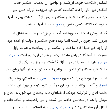
اسکندر شکست خورد. اورشلیم و نواحی آن بدست اسکندر افتاد.
اسکندر نیز آنان را آزاد گذاشت که موافق شریعت تورات عمل می
کردند تا مدتی که جانشینان اسکندر و پس از آنان دولت روم بر آنها
حکومت داشتند کسی متعرض
دین
و معبد آنها نمیشد.
گویند وقتی اسکندر به اورشلیم آمد عالم بزرگ یهود به استقبال او
بیرون شد، چون در کتب انبیا وعده فتح اسکندر و دولت او آمده بود
او را به خبر انبیا آگاه ساخت و اسکندر او را بنواخت و هم در بابل
نسبت به آنها که در بابل مانده بودند و هم در اورشلیم امت
حضرت
موسی
علیه السلام را در دین آزاد گذاشت. پس از وی یکی از
جانشینان اسکندر تورات را به یونانی ترجمه کرد و میان آنها رواج داد.
اما در عهد رومیان نزدیک ظهور
حضرت عیسی
علیه السلام، رفته رفته
اخلاق
و آداب یونانیان و رومیان در آنان نفوذ کرده و یهودیان عادت
زشت آنان را فراگرفته بودند. از غذاهای بت پرستان می خوردند، زنان و
مردان با هم در مجالس حاضر می شدند و می رقصیدند و تماشاخانه و
امثال آن ساخته بودند و
حضرت یحیی
علیه السلام را به سبب نهی از