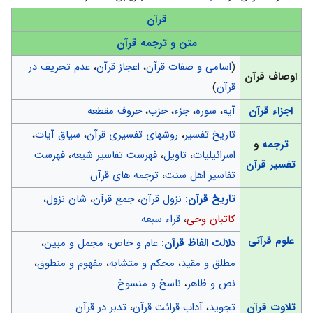
قرآن
متن و ترجمه قرآن
(
اسامی و صفات قرآن
،
اعجاز قرآن
،
عدم تحریف در
اوصاف قرآن
قرآن
)
اجزاء قرآن
آیه
،
سوره
،
جزء
،
حزب
،
حروف مقطعه
تاریخ تفسیر
،
روشهای تفسیری قرآن
،
سیاق آیات
،
ترجمه
و
اسرائیلیات
،
تاویل
،
فهرست تفاسیر شیعه
،
فهرست
تفسیر قرآن
تفاسیر اهل سنت
،
ترجمه های قرآن
تاریخ قرآن
:
نزول قرآن
،
جمع قرآن
،
شان نزول
،
کاتبان وحی
،
قراء سبعه
علوم قرآنی
دلالت الفاظ قرآن
:
عام و خاص
،
مجمل و مبین
،
مطلق و مقید
،
محکم و متشابه
،
مفهوم و منطوق
،
نص و ظاهر
،
ناسخ و منسوخ
تلاوت قرآن
تجوید
،
آداب قرائت قرآن
،
تدبر در قرآن