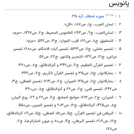
پانویس
۱٫۱
۱٫۰
↑
سوره احقاف، آیه ۳۵.
↑
لسان العرب، ج‌۱، ص‌۱۸۷، «الل».
↑
لسان‌العرب، ج‌۹، ص‌۱۹۳؛ القاموس المحیط، ج‌۲، ص‌۱۴۹۷، «عزم».
↑
التحقیق، ج‌۸‌، ص‌۱۲۱؛ اقرب الموارد، ج‌۳، ص‌۵۴۲‌، «عزم».
↑
تفسیر عاملى، ج۷، ص۵۳۳؛ تفسیر آیات الاحکام، ص۶۸۰؛ تفسیر
مراغى، ج۲۱، ص۱۳۲؛ التحریر والتنور، ج۲۶، ص۵۷.
↑
تفسیر القرآن العظیم، ج۶، ص۳۴۲ و کنزالدقائق، ج۸، ص۳۶۰.
↑
بحارالانوار، ج۱۱، ص۳۵ و تفسیر القرآن الکریم، ج۶، ص۳۴۲.
↑
بحارالانوار، ج۱۱، ص۳۵؛ المیزان، ج۲، ص۲۱۳؛ تفسیر الصافى، ج۳،
ص۳۴۲، تفسیر قمى، ج۲، ص۶۶ و کنزالدقائق، ج۸، ص۳۶۰.
↑
المیزان، ج۲، ص۲۱۳؛ جوامع الجامع، ج۶، ص۲۷ و ۲۹؛ روح البیان،
ج۸، ص۴۹۵؛ کنزالدقائق، ج۱۲، ص۲۰۳ و تفسیر المبین، ص۵۵۰.
↑
البرهان فى تفسیر القرآن، ج۵، ص۵۱؛ الصافى، ج۵، ص۱۹؛ کنزالدقائق،
ج۱۲، ص۲۰۶؛ تفسیر البرهان، ج۴، ص۸۰ و عیون اخبارالرضا، ج۲،
ص۱۷۸.