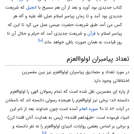
کتاب جدیدى بود آورد و بعد از آن هم مسیح با
انجیل
که شریعت
جدیدى بود آمد و تا زمان پیامبر اسلام صلی الله علیه و آله هر
کس مى آمد طبق شریعت حضرت عیسى عمل مى کرد تا این که
پیامبر اسلام با
قرآن
و شریعت جدیدى آمد که حرام و حلال آن تا
[۱۰]
روز قیامت به همان صورت باقى خواهد ماند.
تعداد پیامبران اولواالعزم
در مورد تعداد و مصادیق پیامبران اولواالعزم نیز بین مفسرین
اختلافاتى وجود دارد:
از پاره اى مفسرین نقل شده است که تمام رسولان الهى را اولواالعزم
دانسته اند؛ برخى نیز اولواالعزم را هیجده رسولى دانسته اند که نامشان
در آیات ۸۲ تا ۹۰
سوره انعام
آمده است چون خداوند بعد از نام این
انبیاء فرموده است: «فبِهُداهم اقتده»؛ (پس به هدایت آنان اقتدا کن)
و برخى بر اساس بعضى روایات، انبیاى اولواالعزم را نه نفر دانسته و
[۱۱]