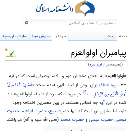
ستجو
صفحه
بحث
خواندن
نمایش مبدأ
نمایش تاریخچه
پیامبران اولوالعزم
(تغییرمسیر از
اولوالعزم
)
پرش
پرش
«أولوا العَزم»
به معنای صاحبان عزم و اراده، توصیفی است که در آیه
«فَاصْبِرْ كَمَا صَبَرَ
به
به
۳۵
سوره احقاف
برای برخى از انبیاء الهى آمده است:
أُولُو الْعَزْمِ مِنَ الرُّسُلِ ...»
ناوبری
جستجو
[۱]
. در مورد اینکه مراد از «انبیاء اولوا العزم» یاد
شده در این
آیه
چه کسانی هستند، در بین مفسرین اختلاف وجود
دارد، اما مشهور آن است که آنها
حضرت نوح
،
حضرت ابراهیم
،
حضرت
موسى
،
حضرت عیسى
و
حضرت محمد
(صلى الله علیه و آله) می‌باشند.