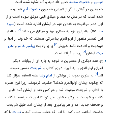
عیسى
و
حضرت محمد
صلى الله علیه و آله اشاره شده است.
همچنین در آیاتى دیگر از انبیایى همچون
حضرت آدم
نام برده
شده است که در عمل به عهد و میثاق الهى موفق نبوده است و از
این عدم موفقیت به فقدان عزم در ایشان اشاره شده است (
سوره
[۶]
طه
: ۱۱۵). بنابراین عزم به معناى عهد و میثاق مى باشد.
مطابق
این تفسیر منظور از اولواالعزم پیامبرانى هستند که خداوند از آنها بر
[۷]
عبودیت و اطاعت تامه خویش
یا بر ولایت
پیامبر خاتم
و
اهل
[۸]
بیت
ایشان
پیمان گرفته است.
ج. عده دیگرى از مفسرین با توجه به پاره اى از روایات دیگر،
انبیاى اولواالعزم را به انبیاء داراى کتاب و
شریعت
تفسیر نموده
[۹]
اند.
به عنوان نمونه در روایتى از
امام رضا
علیه السلام سؤال شد
که چگونه ایشان اولواالعزم شدند؟ حضرت فرمودند: زیرا نوح همراه
با کتاب و شریعت مبعوث شد و هر کس بعد از ایشان آمد طبق
کتاب و شریعت و روش ایشان عمل کرد تا این که ابراهیم با کتاب
و صحف جدید آمد و هر پیامبرى بعد از ایشان آمد طبق شریعت
حضرت ابراهیم عمل کرد. تا این که جناب موسى آمد و
تورات
را که