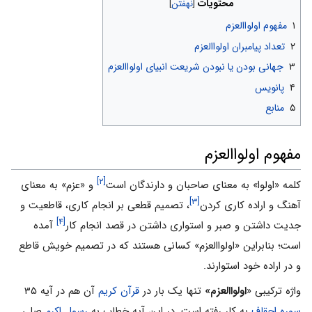
محتویات
۱
مفهوم اولواالعزم
۲
تعداد پیامبران اولواالعزم
۳
جهانی بودن یا نبودن شریعت انبیای اولواالعزم
۴
پانویس
۵
منابع
مفهوم اولواالعزم
[۲]
کلمه «اولوا» به معناى صاحبان و دارندگان است
و «عزم» به معناى
[۳]
آهنگ و اراده کارى کردن
، تصمیم قطعى بر انجام کارى، قاطعیت و
[۴]
جدیت داشتن و صبر و استوارى داشتن در قصد انجام کار
آمده
است؛ بنابراین «اولواالعزم» کسانى هستند که در تصمیم خویش قاطع
و در اراده خود استوارند.
واژه ترکیبى «
اولواالعزم»
تنها یک بار در
قرآن کریم
آن هم در آیه ۳۵
سوره احقاف
به کار رفته است. در این آیه خطاب به
رسول اکرم
صلى