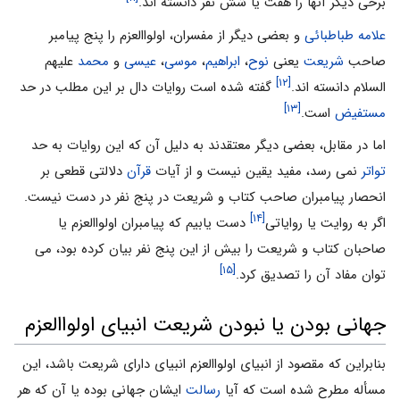
برخى دیگر آنها را هفت یا شش نفر دانسته اند.
علامه طباطبائى
و بعضى دیگر از مفسران، اولواالعزم را پنج پیامبر
صاحب
شریعت
یعنى
نوح
،
ابراهیم
،
موسى
،
عیسى
و
محمد
علیهم
[۱۲]
السلام دانسته اند.
گفته شده است روایات دال بر این مطلب در حد
[۱۳]
مستفیض
است.
اما در مقابل، بعضى دیگر معتقدند به دلیل آن که این روایات به حد
تواتر
نمى رسد، مفید یقین نیست و از آیات
قرآن
دلالتى قطعى بر
انحصار پیامبران صاحب کتاب و شریعت در پنج نفر در دست نیست.
[۱۴]
اگر به روایت یا روایاتى
دست یابیم که پیامبران اولواالعزم یا
صاحبان کتاب و شریعت را بیش از این پنج نفر بیان کرده بود، مى
[۱۵]
توان مفاد آن را تصدیق کرد.
جهانی بودن یا نبودن شریعت انبیای اولواالعزم
بنابراین که مقصود از انبیاى اولواالعزم انبیاى داراى شریعت باشد، این
مسأله مطرح شده است که آیا
رسالت
ایشان جهانى بوده یا آن که هر