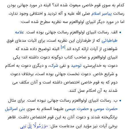
کدام به سوى قوم خاصى مبعوث شده اند؟ البته در مورد جهانى بودن
رسالت
پیامبر اسلام
صلى الله علیه و آله تردید و اختلافى وجود ندارد،
اما در مورد دیگر انبیاى اولواالعزم سه نظریه مطرح شده است:
الف. رسالت انبیاى اولواالعزم رسالت جهانى بوده است.
علامه
طباطبائى
که از طرفداران این نظریه است، براى اثبات مدعاى فوق
[۱۶]
شواهدى از آیات ارائه کرده اند.
البته توضیح داده شده که
انبیاى اولواالعزم و صاحب کتاب دوگونه دعوت داشته اند؛ یکى
دعوت به خداپرستى،
توحید
و نفى
شرک
، و دیگرى دعوت به احکام
و شرایع خاص. دعوت نخست جهانى بوده است، برخلاف دعوت
دوم که به قوم خاصى اختصاص داشته است و آنان مکلف مى
شدند به آن احکام عمل کنند.
ب. رسالت انبیاى اولواالعزم رسالت جهانى نبوده است. براى مثال
حضرت موسى
و
حضرت عیسى
علیهما السلام به سوى
بنى اسرائیل
برانگیخته شدند و دعوت آنان به این قوم اختصاص داشت. ظاهر
«وَرَسُولًا إِلَىٰ بَنِي
برخى آیات نیز مؤید این مدعاست مثل: