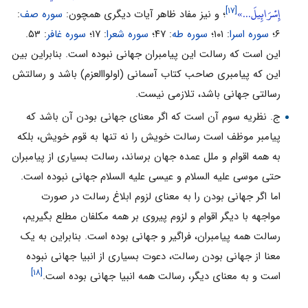
إِسْرَائِيلَ...»
[۱۷]
؛ و نیز مفاد ظاهر آیات دیگرى همچون:
سوره صف
:
۶؛
سوره اسرا
: ۱۰۱؛
سوره طه
: ۴۷؛
سوره شعرا
: ۱۷؛
سوره غافر
: ۵۳.
این است که رسالت این پیامبران جهانى نبوده است. بنابراین بین
این که پیامبرى صاحب کتاب آسمانى (اولواالعزم) باشد و رسالتش
رسالتى جهانى باشد، تلازمى نیست.
ج. نظریه سوم آن است که اگر معناى جهانى بودن آن باشد که
پیامبر موظف است رسالت خویش را نه تنها به قوم خویش، بلکه
به همه اقوام و ملل عمده جهان برساند، رسالت بسیارى از پیامبران
حتى موسى علیه السلام و عیسى علیه السلام جهانى نبوده است.
اما اگر جهانى بودن را به معناى لزوم ابلاغ رسالت در صورت
مواجهه با دیگر اقوام و لزوم پیروى بر همه مکلفان مطلع بگیریم،
رسالت همه پیامبران، فراگیر و جهانى بوده است. بنابراین به یک
معنا از جهانى بودن رسالت، دعوت بسیارى از انبیا جهانى نبوده
[۱۸]
است و به معناى دیگر، رسالت همه انبیا جهانى بوده است.