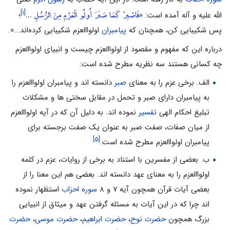
فَاصْبِرْ كَمَا صَبَرَ أُولُو الْعَزْمِ مِنَ الرُّسُلِ ...
[۱]
الله علیه و آله آمده است: «
؛
پس شکیبایى کن، همچنان‌ که
پیامبران
اولواالعزم شکیبایى کرده‌اند...».
درباره این که مفهوم و مقصود از اولواالعزم چیست و انبیاى اولواالعزم
چه کسانى هستند سه نظریه مطرح شده است:
الف. برخى عزم را به معناى
صبر
دانسته اند و پیامبران اولواالعزم را
به پیامبران داراى صبر و تحمل در مقابل سختى ها و مشکلات
تبلیغ احکام الهى
تفسیر
نموده اند. به دلیل آن که در آیه اولواالعزم
از میان صفات، صفت صبر به عنوان یک صفت برجسته براى
[۵]
پیامبران اولواالعزم مطرح شده است.
ب. بعضى از مفسرین با استناد به برخى از روایات، عزم در کلمه
اولواالعزم را به معناى عهد دانسته اند. بعضى هم این معنا را از
بعضى آیات قرآن همچون آیه ۷ و ۸
سوره احزاب
استظهار نموده
اند چرا که در این آیات به مسئله گرفتن عهد و میثاق از انبیایى
بزرگ همچون
حضرت نوح
،
حضرت ابراهیم
،
حضرت موسى
،
حضرت