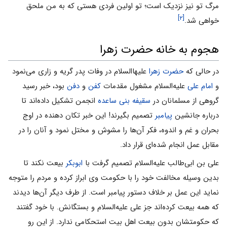
مرگ تو نیز نزدیک است؛ تو اولین فردى هستى که به من ملحق
[۲]
خواهى شد.
هجوم به خانه حضرت زهرا
در حالى که
حضرت زهرا
علیهاالسلام در وفات پدر گریه و زارى می‌‌نمود
و
امام على
علیه‌السلام مشغول مقدمات
کفن
و
دفن
بود، خبر رسید
گروهى از مسلمانان در
سقیفه بنى ساعده
انجمن تشکیل داده‌اند تا
درباره جانشین
پیامبر
تصمیم بگیرند! این خبر تکان دهنده در اوج
بحران و غم و اندوه، فکر آن‌ها را مشوش و مختل نمود و آنان را در
مقابل عمل انجام شده‌اى قرار داد.
على بن ابی‌‌طالب علیه‌السلام تصمیم گرفت با
ابوبکر
بیعت نکند تا
بدین وسیله مخالفت خود را با حکومت وى ابراز کرده و مردم را متوجه
نماید این عمل بر خلاف دستور پیامبر است. از طرف دیگر آن‌ها دیدند
که همه بیعت کرده‌اند جز على علیه‌السلام و بستگانش. با خود گفتند
که حکومتشان بدون بیعت اهل بیت استحکامی ‌‌ندارد. از این رو