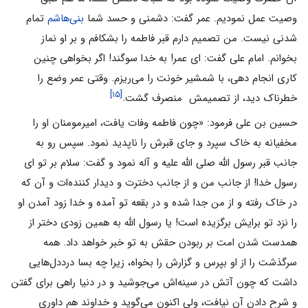
وصیت عمل نمودیم. عمر گفت: دشمنى و حسد شما
بنى‌هاشم
تمام
شدنى نیست. من تصمیم دارم قبر فاطمه را بشکافم و بر او نماز
بخوانم. امام على گفت: اى عمر! به خدا سوگند! اگر بخواهى چنین
کارى انجام دهى، با شمشیر خونت را می‌‌ریزم. وقتى عمر وضع را
[۱۵]
خطرناک دید، از تصمیمش ‍ منصرف گشت.
حسین بن على فرمود: «چون فاطمه وفات یافت، امیرمومنان او را
مخفیانه به خاک سپرد و جاى قبرش را ناپدید نمود. سپس رو به
جانب قبر رسول الله صلی الله علیه و آله نمود و گفت: سلام بر تو اى
رسول خدا! از جانب من و از جانب دخترت و دیدار کننده‌ات و آن که
در خاک رفته و از من جدا شده و در بقعه تو آمده و خدا زود آمدن او
را نزد تو برایش برگزیده است! یا رسول الله به همین زودى دختر از
همدست شدن امت بر ربودن حقش به تو خبر خواهد داد. همه
سرگذشت را از او بپرس و گزارش را بخواه، زیرا چه بسا درددل‌هایى
داشت که چون آتش در سینه‌اش می‌‌جوشید و در دنیا راهى براى گفتن
و شرح دادن آن نیافت، ولى اکنون می‌‌گوید و خداوند هم داورى