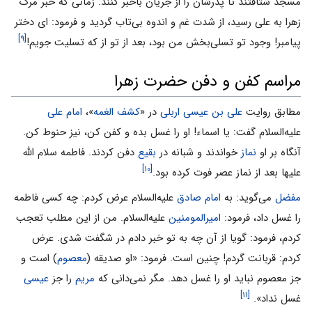
مسجد شتافتند تا پدرشان را از جریان باخبر کنند. زمانى که خبر مرگ
زهرا به على رسید، از شدت غم و اندوه بى‌تاب گردید و فرمود: اى دختر
[۹]
پیامبر! وجود تو تسلى‌بخش من بود، بعد از تو از که تسلیت جویم!
مراسم کفن و دفن حضرت زهرا
مطابق روایت
علی بن عیسی اربلی
در «
کشف الغمه
»،
امام على
علیه‌السلام گفت: یا اسماء! او را غسل بده و کفن کن، نیز حنوط کن.
آنگاه بر او
نماز
خواندند و شبانه در
بقیع
دفن کردند. فاطمه سلام الله
[۱۰]
علیها بعد از نماز عصر فوت کرده بود.
مفضل
می‌‌گوید: به
امام صادق
علیه‌السلام عرض کردم: چه کسى فاطمه
را غسل داد، فرمود:
امیرالمومنین
علیه‌السلام. من از این مطلب تعجب
کردم، فرمود: گویا از آن چه به تو خبر دادم در شگفت شدى. عرض
کردم: قربانت گردم! چنین است. فرمود: «او صدیقه (
معصوم
) است و
جز معصوم نباید او را غسل دهد. مگر نمی‌‌دانى که
مریم
را جز
عیسى
[۱۱]
غسل نداد».