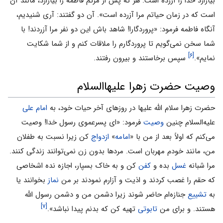
بیازارد خدا را آزرده است. هر که پس از مرگم فاطمه را بیازارد، مانند آن
است که در زمان حیاتم مرا آزرده است». آن دو گفتند: آرى شنیدیم،
آنگاه فاطمه فرمود: «پروردگارا! شاهد باش این دو نفر مرا آزردند! با
شما سخن نمی‌‌گویم تا پروردگارم را ملاقات کنم و از شما شکایت
[۶]
نمایم».
سپس برخاستند و بیرون رفتند.
وصیت حضرت زهرا علیهاالسلام
حضرت زهرا سلام الله علیها در روزهاى آخر حیات خود، به
امام على
علیه‌السلام چنین
وصیت
فرمود: «اى پسرعموى رسول خدا! وصیت
می‌‌کنم که اولاً بعد از من با «
امامه
»
ازدواج
کن زیرا نسبت به طفلان
من، مانند خودم مهربان است. مردها بدون زن نمی‌‌توانند زندگى کنند.
مرا شبانه
غسل
بده و
کفن
کن و به خاک بسپار، اجازه نده اشخاصى
که حقم را غصب کردند و اذیت و آزارم نمودند بر من
نماز
بخوانند یا
به
تشییع
جنازه‌ام حاضر شوند زیرا دشمن من و دشمن رسول الله
[۷]
هستند. و براى من
تابوتى
تهیه کن که بدنم پیدا نباشد».