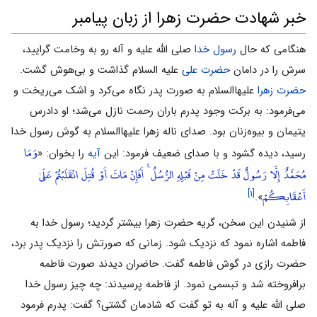
خبر شهادت حضرت زهرا از زبان پیامبر
هنگامی که حال
رسول خدا
صلی الله علیه و آله رو به وخامت گرایید،
سرش را در دامان
حضرت على
علیه السلام گذاشت و بی‌هوش گشت.
حضرت زهرا
علیهاالسلام به صورت پدر نگاه می‌‌کرد و اشک می‌‌ریخت و
می‌‌فرمود: به برکت وجود پدرم باران رحمت نازل می‌‌شد؛ او دادرس
یتیمان و بیوه‌زنان بود. صداى ناله زهرا علیهاالسلام به گوش رسول خدا
وَمَا
رسید، دیده گشود و با صداى ضعیف فرمود: این
آیه
را بخوان: «
مُحَمَّدٌ إِلَّا رَسُولٌ قَدْ خَلَتْ مِنْ قَبْلِهِ الرُّسُلُ ۚ أَفَإِنْ مَاتَ أَوْ قُتِلَ انْقَلَبْتُمْ عَلَىٰ
أَعْقَابِكُمْ
[۱]
».
از شنیدن این سخن، گریه حضرت زهرا بیشتر گردید؛ رسول خدا به
فاطمه اشاره نمود که نزدیک شود. زمانى که صورتش را نزدیک پدر برد،
حضرت رازى در گوش فاطمه گفت. حاضران دیدند صورت فاطمه
برافروخته شد و تبسمی ‌‌نمود. از فاطمه پرسیدند: چه چیز رسول خدا
صلی الله علیه و آله به تو گفت که شادمان گشتى؟ گفت: پدرم فرمود