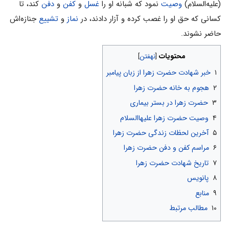
(علیه‌السلام)
وصیت
نمود که شبانه او را
غسل
و
کفن
و
دفن
کند، تا
کسانى که حق او را غصب کرده و آزار دادند، در
نماز
و
تشییع
جنازه‌اش
حاضر نشوند.
محتویات
۱
خبر شهادت حضرت زهرا از زبان پیامبر
۲
هجوم به خانه حضرت زهرا
۳
حضرت زهرا در بستر بیماری
۴
وصیت حضرت زهرا علیهاالسلام
۵
آخرین لحظات زندگى حضرت زهرا
۶
مراسم کفن و دفن حضرت زهرا
۷
تاریخ شهادت حضرت زهرا
۸
پانویس
۹
منابع
۱۰
مطالب مرتبط