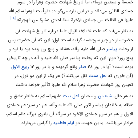
خمسة و سبعین یوما»، اما تاریخ شهادت حضرت زهرا را در سوم
جمادی الثانی می‌داند و در این باره می‌گوید: «توفّیت الزهرا سلام الله
[۱۸]
علیها فی الثالث من جمادی الآخرة سنة احدی عشرة من الهجرة».
به نظر می‌آید که علت اختلاف اقوال علما درباره تاریخ شهادت آن
حضرت، از دو چیز سرچشمه گرفته است: اول: این که آن حضرت پس
از رحلت
پیامبر
صلی الله علیه وآله، هفتاد و پنج روز زنده بود یا نود و
پنج روز؟ دوم: این که رحلت پیامبر صلی الله علیه و آله در چه تاریخی
بوده است؟ آیا در روز ۲۸
صفر
واقع گردیده و یا در روز ۱۲
ربیع الاول
(آن طوری که
اهل سنت
نقل می‌کنند؟) هر یک از این دو قول، در
تعیین روز شهادت حضرت زهرا سلام الله علیها تأثیر خواهد داشت.
به هر حال،
شیعیان
و محبان
اهل بیت
علیهم‌السلام به خاطر عشق و
علاقه به خاندان پیامبر اکرم صلی الله علیه وآله، هم در سیزدهم جمادی
الاول و هم در سوم جمادی الآخره در سوگ آن بانوی بزرگ عالم اسلام،
عزادار می‌باشند. بدین جهت، دو
ایام فاطمیه
را گرامی می‌دارند.