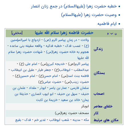
خطبه حضرت زهرا (علیهاالسلام) در جمع زنان انصار
وصیت حضرت زهرا (علیهاالسلام)
ایام فاطمیه
حضرت فاطمه زهرا سلام الله علیها
[
مخفی
]
ن
ب
و
ولادت
•
در زمان پیامبر اکرم (ص)
•
ازدواج با امیرالمؤمنین
(ع)
•
غصب فدک
•
خطبه فدکیه
•
واقعه سقیفه بنی ساعده
•
زندگی
هجوم به خانه حضرت زهرا(س)
•
شهادت حضرت زهرا سلام
الله علیها
پیامبر اکرم
(ص) •
خدیجه کبری
(س) •
امام علی
(ع) •
عبدالمطلب
•
ابوطالب
(ع) •
جعفر طیار
•
عقیل بن ابیطالب
•
بستگان
فاطمه بنت اسد
(س) •
امام حسن
(ع) •
امام حسین
(ع) •
حضرت زینب
(س) •
حضرت عباس
(ع)
سلمان فارسی
•
عمار بن یاسر
•
ابوذر
•
مقداد
•
عثمان بن
اصحاب
حنیف
•
سهل بن حنیف
•
ابو ایوب انصاری
•
حذیفة بن
یمان
•
خالد بن سعيد
•
خزیمة بن ثابت
خلفای معاصر
ابوبکر
آثار
مصحف حضرت زهرا(س)
مکان های مرتبط
مکه
•
مدینه
•
شعب ابوطالب
•
غدیر خم
•
فدک
•
بقیع