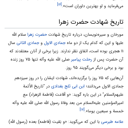
[۱۶]
می‌‌فرماید و او بهترین داوران است».
تاریخ شهادت حضرت زهرا
مورخان و سیره‌نویسان، درباره تاریخ شهادت
حضرت زهرا
سلام الله
علیها و این که کدام یک از دو ماه
جمادی الاول
و
جمادی الثانی
سال
۱۱ هجری بوده است، اتفاق نظر ندارند. زیرا برخی از آنان معتقدند که
آن حضرت پس از
رحلت پیامبر
صلی الله علیه وآله تنها ۷۵ روز زنده
بود و برخی دیگر می‌گویند ۹۵ روز.
آن‌هایی که ۷۵ روز را برگزیده‌اند، شهادت ایشان را در روز سیزدهم
جمادی الاول می‌دانند؛
ابن ابی ثلج بغدادی
در "تاریخ الأئمة
علیهم‌السلام" در این باره گوید: «و أقامَت (فاطمة الزهراء) مع
امیرالمؤمنین علیه‌السلام من بعد وفاة رسول الله صلی الله علیه وآله
[۱۷]
خمسة و سبعین یوما».
علامه طبرسی
با این که می‌گوید: «و بَقیت (فاطمه) بعده (رسول الله)