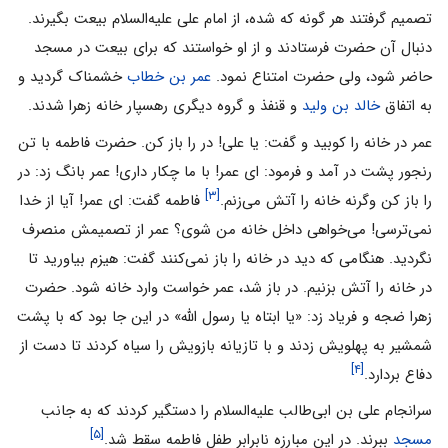
تصمیم گرفتند هر گونه که شده، از امام على علیه‌السلام بیعت بگیرند.
دنبال آن حضرت فرستادند و از او خواستند که براى بیعت در مسجد
حاضر شود، ولى حضرت امتناع نمود.
عمر بن خطاب
خشمناک گردید و
به اتفاق
خالد بن ولید
و قنفذ و گروه دیگرى رهسپار خانه زهرا شدند.
عمر در خانه را کوبید و گفت: یا على! در را باز کن. حضرت فاطمه با تن
رنجور پشت در آمد و فرمود: اى عمر! با ما چکار دارى! عمر بانگ زد: در
[۳]
را باز کن وگرنه خانه را آتش می‌‌زنم.
فاطمه گفت: اى عمر! آیا از خدا
نمی‌‌ترسى! می‌‌خواهى داخل خانه من شوى؟ عمر از تصمیمش منصرف
نگردید. هنگامی‌‌ که دید در خانه را باز نمی‌‌کنند گفت: هیزم بیاورید تا
در خانه را آتش بزنیم. در باز شد، عمر خواست وارد خانه شود. حضرت
زهرا ضجه و فریاد زد: «یا ابتاه یا رسول الله» در این جا بود که با پشت
شمشیر به پهلویش زدند و با تازیانه بازویش را سیاه کردند تا دست از
[۴]
دفاع بردارد.
سرانجام على بن ابی‌طالب علیه‌السلام را دستگیر کردند که به جانب
[۵]
مسجد
ببرند. در این مبارزه نابرابر طفل فاطمه سقط شد.