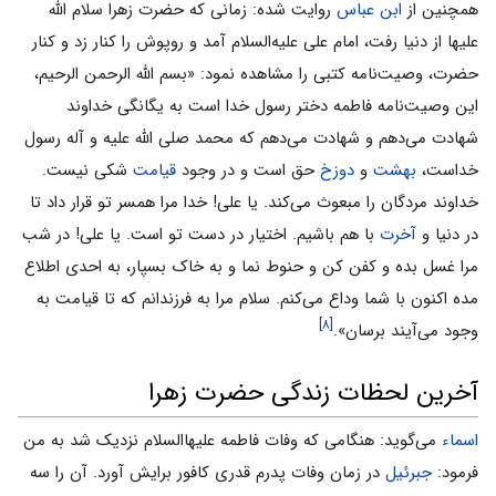
همچنین از
ابن عباس
روایت شده: زمانى که حضرت زهرا سلام الله
علیها از دنیا رفت، امام على علیه‌السلام آمد و روپوش را کنار زد و کنار
حضرت، وصیت‌نامه کتبى را مشاهده نمود: «بسم الله الرحمن الرحیم،
این وصیت‌نامه فاطمه دختر رسول خدا است به یگانگى خداوند
شهادت می‌‌دهم و شهادت می‌‌دهم که محمد صلی الله علیه و آله رسول
خداست،
بهشت
و
دوزخ
حق است و در وجود
قیامت
شکى نیست.
خداوند مردگان را مبعوث می‌‌کند. یا على! خدا مرا همسر تو قرار داد تا
در دنیا و
آخرت
با هم باشیم. اختیار در دست تو است. یا على! در شب
مرا غسل بده و کفن کن و حنوط نما و به خاک بسپار، به احدى اطلاع
مده اکنون با شما وداع می‌‌کنم. سلام مرا به فرزندانم که تا قیامت به
[۸]
وجود می‌‌آیند برسان».
آخرین لحظات زندگى حضرت زهرا
اسماء
می‌‌گوید: هنگامی ‌‌که وفات فاطمه علیهاالسلام نزدیک شد به من
فرمود:
جبرئیل
در زمان وفات پدرم قدرى کافور برایش آورد. آن را سه