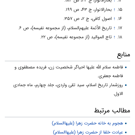
↑
بحارالانوار، ج ۴۳، ص ۱۸۳.
↑
بحارالانوار، ج ۴۳، ص ۱۹۹.
↑
اصول کافى، ج ۲، ص ۳۵۷.
↑
تاریخ الأئمة علیهم‌السلام، (از مجموعه نفیسه)، ص ۶.
↑
تاج الموالید (از مجموعه نفیسه)، ص ۲۲.
منابع
فاطمه سلام الله علیها احیاگر شخصیت زن، فریده مصطفوى و
فاطمه جعفرى.
روزشمار تاریخ اسلام، سید تقى واردى، جلد چهارم، ماه جمادی
الاول.
مطالب مرتبط
هجوم به خانه حضرت زهرا (علیهاالسلام)
عیادت خلفا از حضرت زهرا (علیهاالسلام)