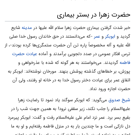
حضرت زهرا در بستر بیماری
خبر شدت گرفتن بیمارى حضرت زهرا سلام الله علیها در
مدینه
شایع
گردید و
ابوبکر
و
عمر
-که می‌‌دانستند در حق خاندان رسول خدا صلی
الله علیه و آله مخصوصاً پاره تن آن حضرت ستمگرى‌ها کرده بودند-، از
ترس افکار عمومی ‌‌در صدد دلجویى برآمدند و آماده
عیادت حضرت
فاطمه
گردیدند. می‌‌خواستند به هر گونه که شده با عذرخواهى و
پوزش، بر خطاهاى گذشته پوشش بنهند. مورخان نوشته‌اند: ابوبکر به
اتفاق عمر براى عیادت دختر رسول خدا به در خانه او رفتند، ولى آن
حضرت اجازه ورود نداد.
شیخ صدوق
می‌‌گوید: که ابوبکر سوگند یاد نمود تا رضایت زهرا
علیهاالسلام را جلب نکند، زیر سقفى نرود! به همین جهت شب را در
بقیع بسر برد. عمر نزد امام على علیه‌السلام رفت و گفت: ابوبکر پیرمرد
دل نازکى است و ما چندین بار به در منزل فاطمه رفته‌ایم و او به ما
اجازه ورود نداده است. شما وساطت کنید و براى ما وقت و اجازه