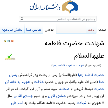
ستجو
صفحه
بحث
خواندن
نمایش مبدأ
نمایش تاریخچه
شهادت حضرت فاطمه
علیهاالسلام
(تغییرمسیر از
شهادت حضرت فاطمه زهرا
)
پرش
پرش
حضرت فاطمه زهرا
(علیهاالسلام) پس از رحلت پدر گرانقدرش
رسول
به
به
خدا
(صلی الله علیه وآله)، در جریان غصب
خلافت
و
هجوم به خانه آن
ناوبری
جستجو
حضرت
توسط گروهی از
صحابه
، مورد ستم و آزار قرار گرفت، که در اثر
آن بیمار شد و در سیزدهم
جمادی الاول
و یا سوم
جمادی الثانی
سال
۱۱ هجری به
شهادت
رسید. حضرت فاطمه هنگام وفات به
امام على