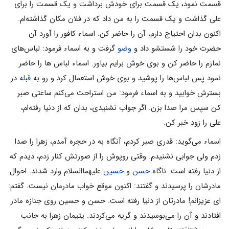
قسمت نمود، یک قسمت براى خودش برداشت و یک قسمت را براى
على گذاشت و یک قسمت را به من داد که در فلان مکان گذاشته‌ام.
اکنون بدان احتیاج دارم، آن را حاضر کن. اسماء کافور را آورد آن
حضرت خود را شستشو داد و
وضو
گرفت و به اسماء فرمود: لباس‌هاى
نمازم را حاضر کن و بوى خوش برایم بیاور. اسماء لباس ها را حاضر
نمود پس لباس‌ها را پوشید و بوى خوش استعمال کرد و رو به
قبله
در
بسترش خوابید و به اسماء فرمود: من استراحت می‌‌کنم ساعتى صبر
کن سپس مرا صدا بزن. اگر جواب نشنیدى، بدان که از دنیا رفته‌ام،
على را زود خبر کن.
اسماء می‌‌گوید: قدرى صبر کردم، آنگاه به در حجره آمدم، زهرا را صدا
زدم ولى جوابى نشنیدم. وقتى روپوش را از صورتش کنار زدم، دیدم که
از دنیا رفته است. ناگاه
حسن
و
حسین
علیهماالسلام وارد شدند. احوال
مادرشان را پرسیدند و گفتند: اکنون موقع خواب مادرمان نیست. گفتم:
اى عزیزانم! مادرتان از دنیا رفته است. حسن و حسین روى جنازه مادر
افتادند و آن را می‌‌بوسیدند و گریه می‌‌کردند. یتیمان زهرا به جانب