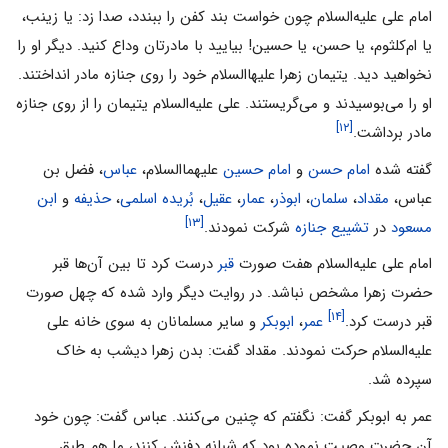
امام على علیه‌السلام چون خواست بند کفن را ببندد، صدا زد: یا زینب،
یا ام‌کلثوم، یا حسن، یا حسین! بیایید با مادرتان وداع کنید. دیگر او را
نخواهید دید. یتیمان زهرا علیهاالسلام خود را روى جنازه مادر انداختند.
او را می‌‌بوسیدند و می‌‌گریستند. على علیه‌السلام یتیمان را از روى جنازه
[۱۲]
مادر برداشت.
گفته شده
امام حسن
و
امام حسین
علیهماالسلام،
عباس
، فضل بن
عباس،
مقداد
،
سلمان
،
ابوذر
،
عمار
،
عقیل
،
بُریده اسلمی
،
حذیفه
و
ابن
[۱۳]
مسعود
در
تشییع جنازه
شرکت نمودند.
امام على علیه‌السلام هفت صورت
قبر
درست کرد تا بین آن‌ها قبر
حضرت زهرا مشخص نباشد. در روایت دیگر وارد شده که چهل صورت
[۱۴]
قبر درست کرد.
عمر
،
ابوبکر
و سایر مسلمانان به سوى خانه على
علیه‌السلام حرکت نمودند. مقداد گفت: بدن زهرا دیشب به خاک
سپرده شد.
عمر به ابوبکر گفت: نگفتم که چنین می‌‌کنند. عباس گفت: چون خود
آن حضرت وصیت نموده بود که شبانه دفنش کنند، ما هم طبق