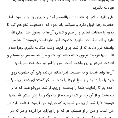
عیادت بگیرید.
على علیه‌السلام نزد فاطمه علیهاالسلام آمد و جریان را بیان نمود. اما
حضرت زهرا قبول نکرد و سوگند یاد نمود که: «صحبت نخواهم کرد تا
پدرم را ملاقات نمایم و از ظلم و تعدى آن‌ها به رسول خدا صلی الله
علیه و آله شکایت نمایم». حضرت امیر علیه‌السلام فرمود: آن‌ها مرا
واسطه قرار دادند که از شما براى آن‌ها وقت ملاقات بگیرم. زهرا سلام
الله علیها فرمود: «چون خانه خانه توست و من هم همسر تو هستم و
اطاعت شوهر بر زن واجب است، من با امر تو مخالفت نمی‌‌کنم».
آن‌ها وارد شدند و به حضرت زهرا سلام کردند، ولى آن حضرت روى
خود را برگردانید و پاسخ آن‌ها را نداد. ابوبکر گفت: اى دختر پیامبر! ما
آمده‌ایم تا رضایت شما را بدست آوریم، از شما می‌‌خواهیم که ما را
ببخشید و از آن چه بر شما رسیده از ما درگذرید! زهرا سلام الله علیها
فرمود: «آیا شما از پیامبر شنیدید که درباره من فرمود: فاطمه پاره تن
من است و من از او هستم. هر که او را بیازارد مرا آزرده و هر که مرا