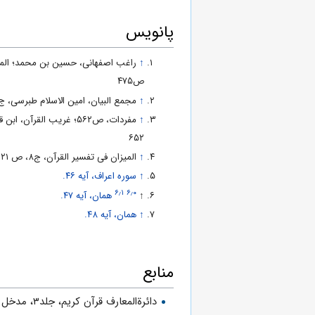
پانویس
↑
ص۴۷۵
↑
مجمع البیان، امین الاسلام طبرسی، ج‌۴، ص‌۶۵۱
↑
۶۵۲
↑
المیزان فى تفسیر القرآن، ج‏۸، ص ۱۲۱
↑
سوره اعراف، آیه ۴۶.
۶٫۱
۶٫۰
↑
همان، آیه ۴۷.
↑
همان، آیه ۴۸.
منابع
دائرةالمعارف قرآن کریم، جلد۳، مدخل "اصحاب اعراف" از سید مصطفى اسدى.