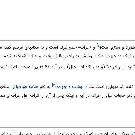
[۱]
راه و ملازم است؛
و «اعراف» جمع عُرف است و به مکانهای مرتفع گفته 
 اینکه به جهت آشکار بودنش به راحتى قابل رؤیت و اعرف (شناخته شده تر
تعبیر "مردان بر اعراف" (و علی الاعراف ر
[۳]
ا گفته اند دیواری است میان
بهشت
و
جهنم
؛
به نظر
علامه طباطبائی
منظور 
کر حجاب قبل از اعراف در آیه و اینکه پس از آن از اشراف اهل اعراف بر همگ
ف
، ویژگی های اصحاب اعراف و سخنان آنها با بهشتیان و جهنمیان آمده اس