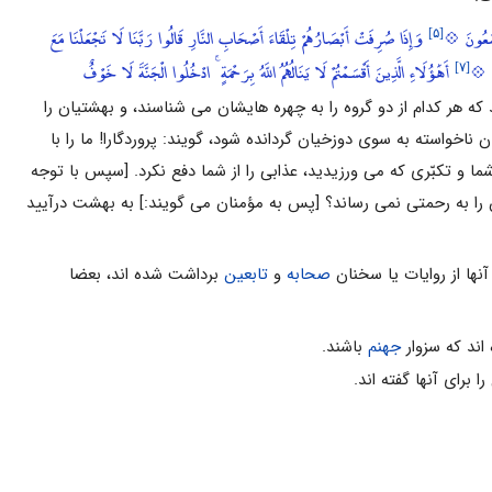
[۵]
ْمَعُونَ 💠
وَإِذَا صُرِفَتْ أَبْصَارُهُمْ تِلْقَاءَ أَصْحَابِ النَّارِ قَالُوا رَبَّنَا لَا تَجْعَلْنَا مَعَ
[۷]
َ 💠
أَهَٰؤُلَاءِ الَّذِينَ أَقْسَمْتُمْ لَا يَنَالُهُمُ اللَّهُ بِرَحْمَةٍ ۚ ادْخُلُوا الْجَنَّةَ لَا خَوْفٌ
که هر کدام از دو گروه را به چهره هایشان مى‏ شناسند، و بهشتیان را
 ناخواسته به سوى دوزخیان گردانده شود، گویند: پروردگارا! ما را با
ما و تکبّرى که مى‏ ورزیدید، عذابى را از شما دفع نکرد. [سپس با توجه
ن را به رحمتى نمى‏ رساند؟ [پس به مؤمنان مى‏ گویند:] به بهشت درآیید
نها از روایات یا سخنان
صحابه
و
تابعین
برداشت شده اند، بعضا
اند که سزوار
جهنم
باشند.
 برای آنها گفته اند.