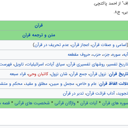
اف" از احمد پاکتچی.
، ج‏۸.
قرآن
متن و ترجمه قرآن
اسامی و صفات قرآن
،
اعجاز قرآن
،
عدم تحریف در قرآن
)
یه
،
سوره
،
جزء
،
حزب
،
حروف مقطعه
اریخ تفسیر
،
روشهای تفسیری قرآن
،
سیاق آیات
،
اسرائیلیات
،
تاویل
،
فهرست 
اریخ قرآن
:
نزول قرآن
،
جمع قرآن
،
شان نزول
،
کاتبان وحی
،
قراء سبعه
لالت الفاظ قرآن
:
عام و خاص
،
مجمل و مبین
،
مطلق و مقید
،
محکم و متشا
جوید
،
آداب قرائت قرآن
،
تدبر در قرآن
وره های قرآن
*
آیات قرآن
*
واژگان قرآنی
*
شخصیت های قرآنی
*
قصه ه