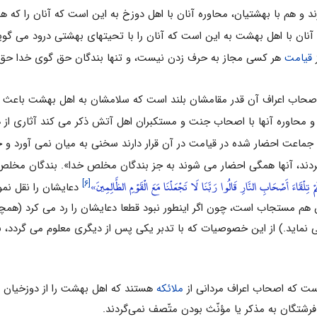
د و هم با بهشتیان، محاوره آنان با اهل دوزخ به این است که آنان را که هما
ان با اهل بهشت به این است که آنان را با تحیت‏هاى بهشتى درود مى‏ گوین
ز
قیامت
هر کسى مجاز به حرف زدن نیست، و تنها بندگان حق ‏گوى خدا حق تکل
اصحاب اعراف آن قدر مقامشان بلند است که سلام‏شان به اهل بهشت باعث ایم
 و محاوره آنها با اصحاب جنت و مستکبران اهل آتش ذکر می کند آثاری از ه
ماعت احضار شده در قیامت در آن قرار دارند سخنی به میان نمی آورد و خدا 
 کردند، آنها همگی احضار می شوند به جز بندگان مخلص خدا». بندگان مخلص 
ِلْقَاءَ أَصْحَابِ النَّارِ قَالُوا رَبَّنَا لَا تَجْعَلْنَا مَعَ الْقَوْمِ الظَّالِمِينَ»
[۶]
دعایشان را نقل نمود
 هم مستجاب است، چون اگر اینطور نبود قطعا دعایشان را رد مى ‏کرد (همچ
مى ‏نماید.) از این خصوصیات که با تدبر یکی پس از دیگری معلوم می گردد، 
است که اصحاب اعراف مردانى‌ از
ملائکه‌
هستند که‌ اهل‌ بهشت‌ را از دوزخیان‌
رشتگان به مذکر یا مؤنّث بودن متّصف نمى‌گردند.