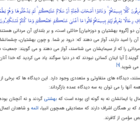
رِفُونَ كُلًّا بِسِيمَاهُمْ ۚ وَنَادَوْا أَصْحَابَ الْجَنَّةِ أَنْ سَلَامٌ عَلَيْكُمْ ۚ لَمْ يَدْخُلُوهَا وَهُمْ يَط
افِ رِجَالًا يَعْرِفُونَهُمْ بِسِيمَاهُمْ قَالُوا مَا أَغْنَىٰ عَنْكُمْ جَمْعُكُمْ وَمَا كُنْتُمْ تَسْتَكْبِرُون
ن دو [گروه بهشتیان و دوزخیان‏] حائلى است، و بر بلنداى آن مردانى هستند 
آن را امید دارند، آواز مى‏ دهند که: درود بر شما. و چون بهشتیان، چشمانشان
مردانى را که از سیمایشان مى ‏شناسند، آواز مى دهند و مى‏ گویند: جمعیت ش
یند:] آیا اینان کسانى نبودند که در دنیا سوگند یاد مى ‏کردید که خدا آنا
[۹]
مى ‏شوید.
ند، دیدگاه های متفاوتی و متعددی وجود دارد. این دیدگاه ها که برخی از آ
ه آنها را می توان به سه دیدگاه عمده بازگرداند:
مال یا ایمانشان نه به گونه ای بوده است که
بهشتی
گردند و نه آنچنان بوده 
ند که بر همگان اشراف دارند که مصادیقی همچون انبیا،
ائمه
و شاهدان اعمال را
 مؤمن از کافرند.