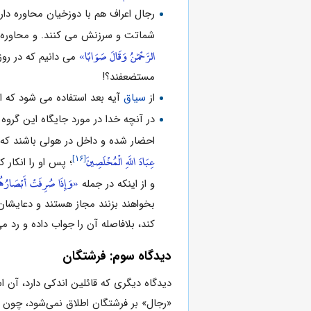
رجال اعراف هم با دوزخیان محاوره دارن
شماتت و سرزنش مى ‏کنند. و محاوره آن
الرَّحْمَٰنُ وَقَالَ صَوَابًا»
مى‏ دانیم که در رو
مستضعفند؟!
از
سیاق
آیه بعد استفاده مى‏ شود که 
در آنچه خدا در مورد جایگاه این گروه
احضار شده و داخل در هولی باشند که ج
[۱۶]
عِبَادَ اللَّهِ الْمُخْلَصِينَ
؛ پس او را انکار
«وَإِذَا صُرِفَتْ أَبْصَارُهُمْ ت
و از اینکه در جمله
بخواهند بزنند مجاز هستند و دعایشان
کند، بلافاصله آن را جواب داده و رد 
دیدگاه سوم: فرشتگان
دیدگاه دیگری که قائلین اندکی دارد، آن 
«رجال» بر فرشتگان اطلاق نمى‌شود، چون ف