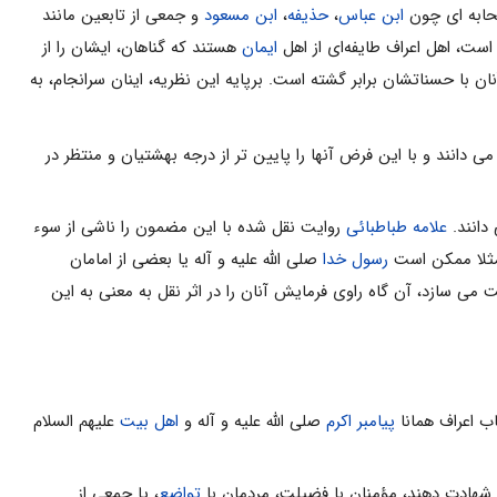
صحابه اى‌ چون‌
ابن‌ عباس‌
،
حذیفه‌
،
ابن‌ مسعود
و جمعى‌ از تابعین‌ مانند
ست‌، اهل‌ اعراف‌ طایفه‌ای‌ از اهل‌
ایمان
هستند که‌ گناهان‌، ایشان‌ را از
‌ با حسناتشان‌ برابر گشته‌ است‌. برپایه این‌ نظریه‌، اینان‌ سرانجام‌، به‌
اعراف می دانند و با این فرض آنها را پایین تر از درجه بهشتیان و منتظر در
دانند.
علامه طباطبائی
روایت نقل شده با این مضمون را ناشی از سوء
 مثلا ممکن است
رسول خدا
صلی الله علیه و آله یا بعضى از امامان
ى ‏سازد، آن گاه راوى فرمایش آنان را در اثر نقل به معنى به این
ب‌ اعراف‌ همانا
پیامبر اکرم‌
صلی الله علیه و آله و
اهل‌ بیت‌
علیهم السلام
 شهادت‌ دهند، مؤمنان‌ با فضیلت‌، مردمان‌ با
تواضع‌
، یا جمعى‌ از