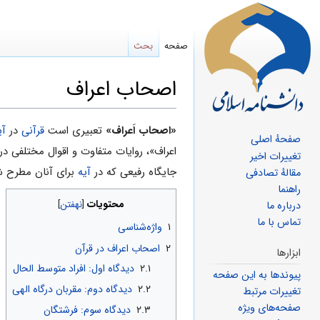
صفحه
بحث
اصحاب اعراف
پرش
پرش
«اصحاب اَعراف»
تعبیری است
قرآنی
در
آیه ۴۸
صفحهٔ اصلی
به
به
اعراف»، روایات متفاوت و اقوال مختلفی در
تغییرات اخیر
ناوبری
جستجو
جایگاه رفیعی که در
آیه
برای آنان مطرح ش
مقالهٔ تصادفی
راهنما
محتویات
درباره ما
تماس با ما
۱
واژ‌ه‌شناسی
۲
اصحاب اعراف در قرآن
ابزارها
۲.۱
دیدگاه اول: افراد متوسط الحال
پیوندها به این صفحه
۲.۲
دیدگاه دوم: مقربان درگاه الهی
تغییرات مرتبط
صفحه‌های ویژه
۲.۳
دیدگاه سوم: فرشتگان