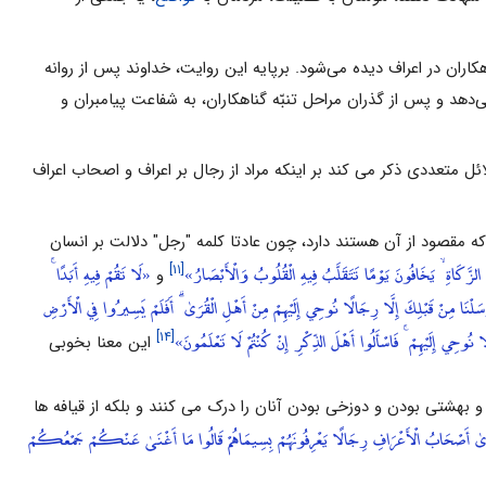
هکاران‌ در اعراف‌ دیده‌ مى‌شود. برپایه این‌ روایت‌، خداوند پس‌ از روانه‌
‌دهد و پس‌ از گذران‌ مراحل‌ تنبّه‌ گناهکاران‌، به‌ شفاعت‌ پیامبران‌ و
ل متعددی ذکر می کند بر اینکه مراد از رجال بر اعراف و اصحاب اعراف
ه مقصود از آن هستند دارد، چون عادتا کلمه "رجل" دلالت بر انسان
 الزَّكَاةِ ۙ يَخَافُونَ يَوْمًا تَتَقَلَّبُ فِيهِ الْقُلُوبُ وَالْأَبْصَارُ»
«لَا تَقُمْ فِيهِ أَبَدًا ۚ
[۱۱]
و
َلْنَا مِنْ قَبْلِكَ إِلَّا رِجَالًا نُوحِي إِلَيْهِمْ مِنْ أَهْلِ الْقُرَىٰ ۗ أَفَلَمْ يَسِيرُوا فِي الْأَرْضِ
 نُوحِي إِلَيْهِمْ ۚ فَاسْأَلُوا أَهْلَ الذِّكْرِ إِنْ كُنْتُمْ لَا تَعْلَمُونَ»
[۱۴]
این معنا بخوبى
بهشتى بودن و دوزخى بودن آنان را درک مى ‏کنند و بلکه از قیافه ‏ها
ىٰ أَصْحَابُ الْأَعْرَافِ رِجَالًا يَعْرِفُونَهُمْ بِسِيمَاهُمْ قَالُوا مَا أَغْنَىٰ عَنْكُمْ جَمْعُكُمْ