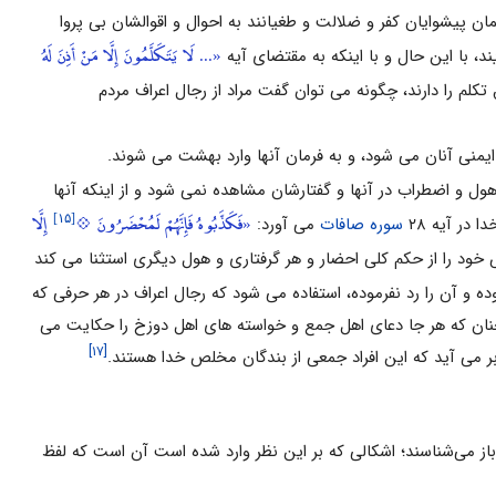
ن پیشوایان کفر و ضلالت و طغیانند به احوال و اقوال‏شان بى‏ پروا
«... لَا يَتَكَلَّمُونَ إِلَّا مَنْ أَذِنَ لَهُ
د، با این حال و با اینکه به مقتضاى آیه
م را دارند، چگونه مى‏ توان گفت مراد از رجال اعراف مردم
نى آنان مى ‏شود، و به فرمان آنها وارد بهشت مى ‏شوند.
ول و اضطراب در آنها و گفتارشان مشاهده نمی شود و از اینکه آنها
[۱۵]
«فَكَذَّبُوهُ فَإِنَّهُمْ لَمُحْضَرُونَ 💠
إِلَّا
در آیه ۲۸
سوره صافات
می آورد:
خود را از حکم کلى احضار و هر گرفتارى و هول دیگرى استثنا مى ‏کند
ه و آن را رد نفرموده، استفاده مى‏ شود که رجال اعراف در هر حرفى که
نان که هر جا دعاى اهل جمع و خواسته‏ هاى اهل دوزخ را حکایت مى‏
[۱۷]
بر می آید که این افراد جمعی از بندگان مخلص خدا هستند.
 باز مى‌شناسند؛ اشکالی که بر این نظر وارد شده است آن است که لفظ