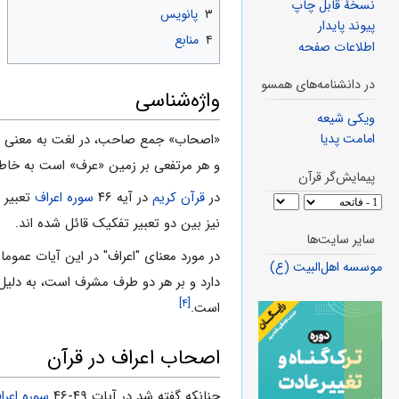
نسخهٔ قابل چاپ
۳
پانویس
پیوند پایدار
۴
منابع
اطلاعات صفحه
در دانشنامه‌های همسو
واژ‌ه‌شناسی
ویکی شیعه
«اصحاب» جمع صاحب، در لغت به معنی هم
امامت پدیا
و هر مرتفعی بر زمین «عرف» است به خاطر
پیمایش‌گر قرآن
در
قرآن کریم
در آیه ۴۶
سوره اعراف
نیز بین دو تعبیر تفکیک قائل شده اند.
سایر سایت‌ها
در مورد معنای "اعراف" در این آیات عموم
موسسه اهل‌البیت (ع)
دارد و بر هر دو طرف مشرف است، به دلیل ذ
[۴]
است.
اصحاب اعراف در قرآن
چنانکه گفته شد در آیات ۴۹-۴۶
سوره اعرا