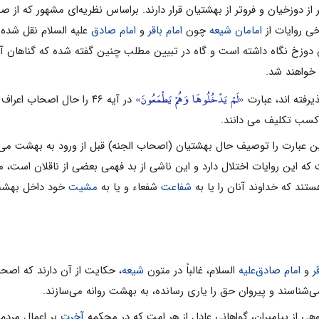
تر از دوزخیان‌ و فروتر از بهشتیان‌ قرار دارند. براساس‌ نظریه‌ای‌ مشهور که‌ از 
ى‌ روایات‌ از
امامان‌ شیعه‌
چون‌
امام‌ باقر
و
امام‌ صادق‌
علیه السلام نقل‌ شده‌ ا
وزخ‌ نگاه‌ داشته‌ است‌ و گاه‌ در تبیین‌ مطلب‌ چنین‌ گفته‌ شده‌ که‌ گناهان‌ آنان
د خواهند شد.
«لَمْ يَدْخُلُوهَا وَهُمْ يَطْمَعُونَ»
یرفته اند، عبارت
در آیه ۴۶ را حال اصحاب 
 کسب تکلیف می دانند.
این عبارت را توصیف حال بهشتیان (اصحاب الجنه) قبل از ورود به بهشت می 
 که این روایات اختلال دارد و این ناشی از بد فهمى بعضی از ناقلان است،
ند که خداوند آنان را یا به
شفاعت
شفعاء و یا به
مشیت
خود داخل بهشت م
ر
و
امام‌ صادق‌علیه
السلام، غالباً در متون‌
شیعه
، حکایت‌ از آن‌ دارند که‌ اصحا
 مى‌شناسند و پیروان‌ حق‌ را یاری‌ رسانده‌، به‌ بهشت‌ روانه‌ مى‌سازند.
هى‌ از پیامبران‌، گواهانى‌ عادل‌ از هر امت‌ که‌ در محکمه
آخرت‌
بر اعمال‌ مردم‌