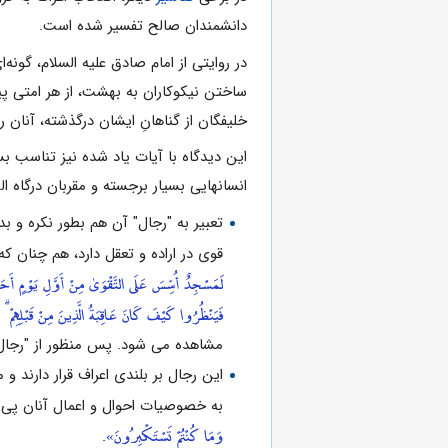
دانشمندان‌ صالح‌ تفسیر شده‌ است‌.
در روایتى‌ از امام‌ صادق‌ علیه السلام، گونه‌
ساختن‌ نیکوکاران‌ به‌ بهشت‌، از هر امتى‌ پیام
خلیفگان‌ از گناهان‌ِ ایشان‌ درگذشته‌، آنان‌ 
این دیدگاه با آیات یاد شده نیز تناسب بس
انسانهایی بسیار برجسته و مقربان درگاه ا
تعبیر به "رجال" آن هم بطور نکره و ب
قوى در اراده و تعقل دارد، هم چنان که
لَمَسْجِدٌ أُسِّسَ عَلَى التَّقْوَىٰ مِنْ أَوَّلِ يَوْمٍ أَحَقُ
فَيَنْظُرُوا كَيْفَ كَانَ عَاقِبَةُ الَّذِينَ مِنْ قَبْلِهِمْ ۗ و
مشاهده مى ‏شود. پس منظور از "رجال"
این رجال بر بلندی اعراف قرار دارند 
به خصوصیات احوال و اعمال آنان پى مى ‏برند
وَمَا كُنْتُمْ تَسْتَكْبِرُونَ»
.