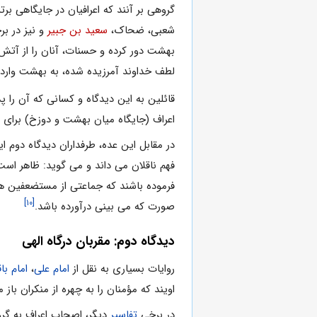
گروهى‌ بر آنند که‌ اعرافیان‌ در جایگاهى‌ بر
شعبى‌، ضحاک‌،
سعید بن‌ جبیر
و نیز در برخ
بهشت‌ دور کرده‌ و حسنات‌، آنان‌ را از آتش‌ د
لطف‌ خداوند آمرزیده‌ شده‌، به‌ بهشت‌ وار
قائلین به این دیدگاه و کسانی که آن را پذ
اعراف (جایگاه میان بهشت و دوزخ) برای
در مقابل این عده، طرفداران دیدگاه دوم 
فهم ناقلان می داند و می گوید: ظاهر است
فرموده باشند که جماعتى از مستضعفین هست
[۱۰]
صورت که مى‏ بینى درآورده باشد.
دیدگاه دوم: مقربان درگاه الهی
روایات‌ بسیاری‌ به‌ نقل‌ از
امام‌ على‌
،
امام‌ باق
اویند که‌ مؤمنان‌ را به‌ چهره‌ از منکران‌ باز
در برخى‌
تفاسیر
دیگر، اصحاب‌ اعراف‌ به‌ گرو