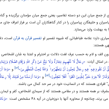
ای‌ از جمع‌ میان‌ این‌ دو دسته‌ تفاسیر، یعنى‌ جمع‌ میان‌ مؤمنان‌ برگزیده‌ و گنا
بران‌ و خلیفگان‌ پیامبران‌ را در کنار گناهکاران‌ آن‌ امت‌ بر فراز اعراف‌ جای‌ مى
را به‌ بهشت‌ وارد مى‌سازد.
یاری دارد؛ علامه طباطبائی که شیوه تفسیر او
تفسیر قرآن به قرآن
است، دلائ
لهی هستند:
دون الف و لام به حسب عرف لغت دلالت بر احترام و اعتنا به شان اشخاصى ک
«رِجَالٌ لَا تُلْهِيهِمْ تِجَارَةٌ وَلَا بَيْعٌ عَنْ ذِكْرِ اللَّهِ وَإِقَامِ الصَّلَاةِ وَإِيتَاءِ
 در امثال آیات:
ّ أَنْ تَقُومَ فِيهِ ۚ فِيهِ رِجَالٌ يُحِبُّونَ أَنْ يَتَطَهَّرُوا ۚ وَاللَّهُ يُحِبُّ الْمُطَّهِّرِينَ»
«وَمَا أَرْس
[۱۲]
و
َلَدَارُ الْآخِرَةِ خَيْرٌ لِلَّذِينَ اتَّقَوْا ۗ أَفَلَا تَعْقِلُونَ»
«وَمَا أَرْسَلْنَا مِنْ قَبْلِكَ إِلَّا رِجَالًا
[۱۳]
و
 افرادى هستند که در انسانیت خود در سر حد کمال مى‏ باشند.
و مشرف بر همه هستند و در مقامى هستند که از سیماى اشخاص، کفر و ایمان و 
«وَنَادَ
، چنانچه از محاوره آنها با دوزخیان در آیه ۴۸ مشخص است: