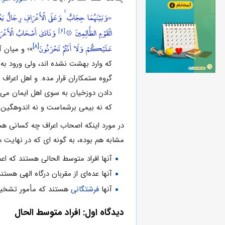
«وَبَيْنَهُمَا حِجَابٌ ۚ وَعَلَى الْأَعْرَافِ رِجَالٌ يَعْ
[۶]
الْقَوْمِ الظَّالِمِينَ 💠
وَنَادَىٰ أَصْحَابُ الْأَعْرَ
عَلَيْكُمْ وَلَا أَنْتُمْ تَحْزَنُونَ
[۸]
»؛ و میان آ
که وارد بهشت نشده‏ اند، ولى ورود به 
گروه ستمکاران قرار مده. و اهل اعراف 
دادن دوزخیان به سوى اهل ایمان مى‏ گو
که نه بیمى برشماست و نه اندوهگین 
در مورد اینکه اصحاب اعراف چه کسانی هست
مشابه هم بوده، به گونه ای که در نهایت هم
آنها افراد متوسط الحالی هستند که اع
آنها عده‌ای از مقربان درگاه الهی هست
آنها
فرشتگانی
هستند که مأمور تشخیص
دیدگاه اول: افراد متوسط الحال