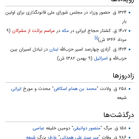
۱۳۲۴ ق. حضور وزراء در مجلس شورای ملی قانونگذاری برای اولین
بار
۱۴۰۷ ق. کشتار حجاج ایرانی در
مکه
در
مراسم برائت از مشرکان
(۹
[۱]
مرداد ۱۳۶۶ ش)
۱۴۲۴ ق. آزادی چهارصد اسیر حزب‌الله
لبنان
در تبادل اسیران بین
حزب‌الله و
اسرائیل
(۹ بهمن ۱۳۸۲ ش)
زادروزها
۲۵۸ ق. ولادت "
محمد بن همام اسکافی
" محدث و مورخ
ایرانی
شیعه
درگذشت‌ها
۱۵۸ ق. مرگ "
منصور دوانیقی
" دومین خلیفه
عباسی
۷۸۶ ق. وفات "
میر سید علی همدانی
"
عارف
بزرگ
شیعه