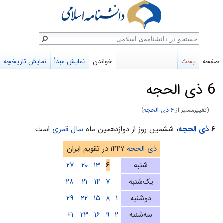
ستجو
صفحه
بحث
خواندن
نمایش مبدأ
نمایش تاریخچه
6 ذی الحجه
(تغییرمسیر از
۶ ذی الحجه
)
پرش
پرش
۶
ذی الحجه
،
ششمین روز از دوازدهمین ماه
سال قمری
است.
به
به
ذی الحجه
۱۴۴۷ در تقویم ایران
ناوبری
جستجو
شنبه
۶
۱۳
۲۰
۲۷
یک‌شنبه
۷
۱۴
۲۱
۲۸
دوشنبه
۱
۸
۱۵
۲۲
۲۹
سه‌شنبه
۲
۹
۱۶
۲۳
۱+