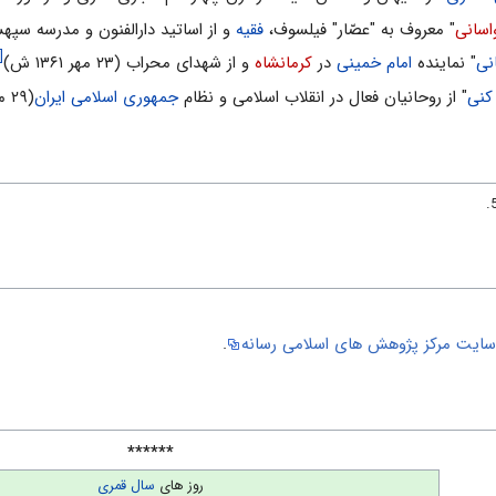
اسانی
" معروف به "عصّار" فیلسوف،
فقیه
و از اساتید دارالفنون و مدرسه سپهسالار (۱۹ دی 
[۱]
نی
" نماینده
امام خمینی
در
کرمانشاه
و از شهدای محراب (۲۳ مهر ۱۳۶۱ ش)
کنی
" از روحانیان فعال در انقلاب اسلامی و نظام
جمهوری اسلامی ایران
(۲۹ مهر ۱۳۹۳ ش)
ایت مركز پژوهش هاى اسلامى رسانه
.
******
روز های
سال قمری