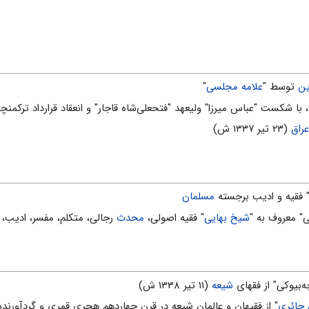
ین
توسط "
علامه مجلسی
"
ا شکست "عباس میرزا" ولیعهد "فتحعلی‌شاه قاجار" و انعقاد قرارداد ترکمنچ
راق
(۲۳ تیر ۱۳۳۷ ش)
مسلمان
شیخ بهایی
" فقیه اصولی،
محدث
رجالی، متکلم، مفسر، ادیب،
شیعه
(۱۱ تیر ۱۳۳۸ ش)
حائری
" از فقیهان و عالمان شیعه در قرن چهاردهم هجری قمری و گردآورنده مجموعه دائ