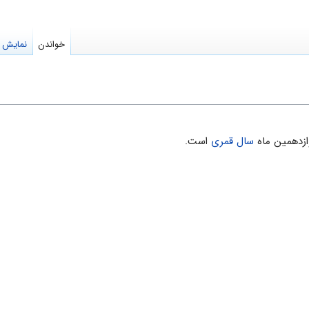
خواندن
نمایش م
زدهمین ماه
سال قمری
است.