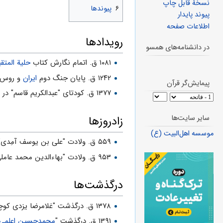
نسخهٔ قابل چاپ
۶
پیوندها
پیوند پایدار
اطلاعات صفحه
رویدادها
در دانشنامه‌های همسو
۱۰۸۱ ق. اتمام نگارش کتاب
حلیة المتق
۱۲۴۲ ق. پایان جنگ دوم
ایران
و روس، ب
پیمایش‌گر قرآن
۱۳۷۷ ق. کودتای "عبدالکریم قاسم" در
ع
سایر سایت‌ها
زادروزها
موسسه اهل‌البیت (ع)
۵۵۹ ق. ولادت "علی بن یوسف آمِدی" فقیه و ادیب برجسته
۹۵۳ ق. ولادت "بهاءالدین محمد عاملی" معروف به "
درگذشت‌ها
۱۳۷۸ ق. درگذشت "غلامرضا یزدی کوچه‌بیوکی" از فقهای
۱۳۹۱ ق. درگذشت "
محمدحسین اعلمی 