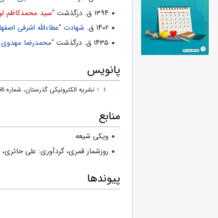
۱۳۹۴ ق. درگذشت "
سید محمدکاظم لو
۱۴۰۲ ق.
شهادت
"
عطاءالله اشرفی اصفها
۱۴۳۵ ق. درگذشت "
محمدرضا مهدوی 
پانویس
↑
نشریه الکترونیکی گذرستان، شماره 56.
منابع
ویکی شیعه
روزشمار قمرى، گردآورى: على حائرى،
س
پیوندها