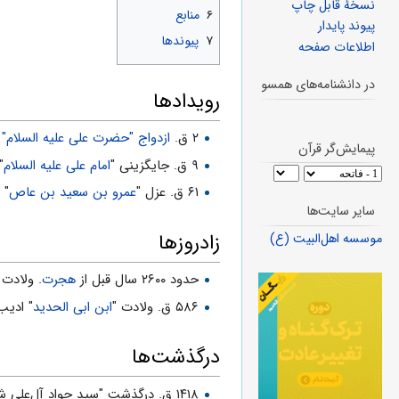
نسخهٔ قابل چاپ
۶
منابع
پیوند پایدار
۷
پیوندها
اطلاعات صفحه
در دانشنامه‌های همسو
رویدادها
۲ ق.
ازدواج "حضرت علی علیه السلام" 
پیمایش‌گر قرآن
۹ ق. جایگزینی "
امام علی علیه السلام
"
۶۱ ق. عزل "
عمرو بن سعید بن عاص
" 
سایر سایت‌ها
زادروزها
موسسه اهل‌البیت (ع)
حدود ۲۶۰۰‬ سال قبل از
هجرت
. ولادت 
۵۸۶ ق. ولادت "
ابن ابی ‏الحدید
" ادیب
درگذشت‌ها
۱۴۱۸ ق. درگذشت "سید جواد آل‌علی شاهرودی" از علمای شیعه و نویسنده کتاب انسان در مراحل شش‌گانه (۸ فروردین ۱۳۷۷ ش)