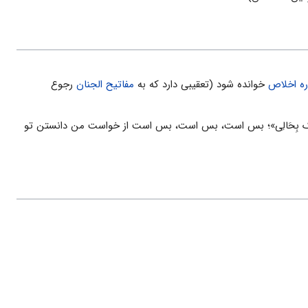
ه اخلاص
خوانده شود (تعقیبى دارد که به
مفاتیح الجنان
رجوع
ِلْمُک بِحَالِی‏»؛ بس است، بس است، بس است از خواست من دانستن تو