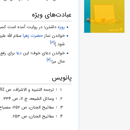
عبادت‌های ویژه
روزه
داشتن؛ در روایت آمده است کسى ک
خواندن نماز
حضرت زهرا
سلام الله علی
[۳]
شود.)
خواندن دعاى خوف؛ این
دعا
براى رفع 
[۴]
حال مرا.
پانویس
↑
ترجمه التنبیه و الاشراف، ص 192.
↑
وسائل الشیعه، ج ۷، ص ۳۳۴.
↑
مفاتیح الجنان، ص ۲۵۲؛ مصباح المتهجد، ص ۶۱۳.
↑
مفاتیح الجنان، ص ۲۵۳.