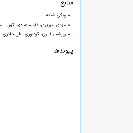
منابع
ویکی شیعه
مهدی مهریزی، تقویم عبادی، ت‍ه‍ران‌: س‍ازم‍ان‌ 
روزشمار قمرى، گردآورى: على حائرى،
س
پیوندها