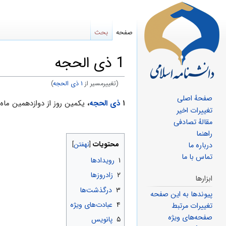
صفحه
بحث
1 ذی الحجه
(تغییرمسیر از
۱ ذی الحجه
)
صفحهٔ اصلی
پرش
پرش
۱
ذی الحجه
،
یکمین روز از دوازدهمین ماه
تغییرات اخیر
به
به
مقالهٔ تصادفی
ناوبری
جستجو
راهنما
محتویات
درباره ما
تماس با ما
۱
رویدادها
۲
زادروزها
ابزارها
۳
درگذشت‌ها
پیوندها به این صفحه
۴
عبادت‌های ویژه
تغییرات مرتبط
صفحه‌های ویژه
۵
پانویس