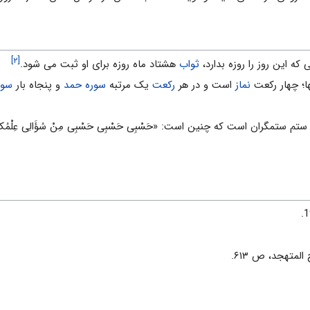
[۲]
ه این روز را روزه بدارد،
ثواب
هشتاد ماه روزه براى او ثبت مى شود.
ها؛ چهار رکعت
نماز
است و در هر
رکعت
یک مرتبه
سوره حمد
و پنجاه بار
سور
ستم ستمگران است که چنین است: «حَسْبِی حَسْبِی حَسْبِی مِنْ سُؤَالِی ع