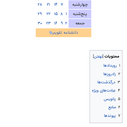
چهارشنبه
۷
۱۴
۲۱
۲۸
پنج‌شنبه
۱
۸
۱۵
۲۲
۲۹
جمعه
۲
۹
۱۶
۲۳
۳۰
دانشنامه تقویم
محتویات
۱
رویدادها
۲
زادروزها
۳
درگذشت‌ها
۴
عبادت‌های ویژه
۵
پانویس
۶
منابع
۷
پیوندها