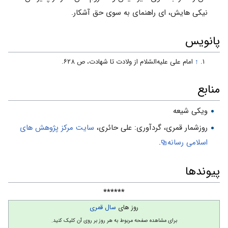
نیکى هایش، اى راهنماى به سوى حق آشکار.
پانویس
↑
امام علی علیه‌السّلام از ولادت تا شهادت، ص ۶۲۸.
منابع
ویکی شیعه
روزشمار قمرى، گردآورى: على حائرى،
سایت مركز پژوهش هاى
اسلامى رسانه
.
پیوندها
******
روز های
سال قمری
برای مشاهده صفحه مربوط به هر روز بر روی آن کلیک کنید.