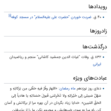
رویدادها
[۱]
۴۰ ق.
ضربت خوردن "حضرت علی علیه‌السلام" در مسجد کوفه
زادروزها
درگذشت‌ها
۸۳۲ ق. وفات "غیاث‏ الدین جمشید کاشانی" منجم و ریاضی‏دان
ایرانی
عبادت‌های ویژه
دعاى روز نوزدهم
ماه رمضان
: «اللهمّ وفّرْ فیهِ حَظّی مِن بَرَکاتِهِ و
سَهّلْ سَبیلی إلى خَیْراتِهِ ولا تَحْرِمْنی قَبولَ حَسَناتِهِ یا هادیاً إلى
الحَقّ المُبینِ». خدایا زیاد بگردان در آن بهره مرا از برکاتش و آسان
کن راه مرا به سوى خیرهایش و محروم نکن ما را از پذیرفتن