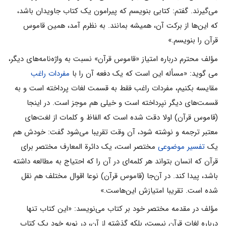
مى‌گیرند. گفتم: کتابى بنویسم که پیرامون یک کتاب جاویدان باشد،
که این‌ها از برکت آن، همیشه بمانند. به نظرم آمد، همین قاموس
قرآن را بنویسم.»
مؤلف محترم درباره امتیاز «قاموس قرآن» نسبت به واژه‌نامه‌هاى دیگر،
می گوید: «مسأله این است که یک دفعه آن را با
مفردات راغب
مقایسه بکنیم، مفردات راغب فقط به قسمت لغات پرداخته است و به
قسمت‌هاى دیگر نپرداخته است و خیلى هم موجز است. در اینجا
(قاموس قرآن) اولا دقت شده است که الفاظ و کلمات از لغت‌هاى
معتبر ترجمه و نوشته شود، آن وقت تقریبا مى‌شود گفت: خودش هم
یک
تفسیر موضوعى
مختصر است، یک دائرة المعارف مختصر براى
قرآن که انسان بتواند هر کلمه‌اى در آن را که احتیاج به مطالعه داشته
باشد، پیدا کند. در آن‌جا (قاموس قرآن) نوعا اقوال مختلف هم نقل
شده است. تقریبا امتیازش این‌هاست.»
مؤلف در مقدمه مختصر خود بر کتاب مى‌نویسد: «این کتاب تنها
درباره لغات قرآن نیست، بلکه گذشته از آن، در نوبه خود یک کتاب