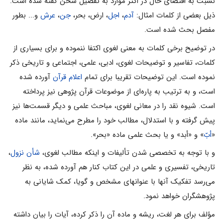
نسبت به اقتضاى حال در اکثر موارد به تفصیل سخن گفته شده است.
ذیل بعضى از کلمات امثال:
آدم
،
اجل
، ارض، بحر،
جن
،
عرش
و... بطور
مفصل بحث شده است.
در توضیح برخى کلمات به معنى لغوى اکتفا ننموده و براى بسیارى از
کلمات، تفاسیر و توضیحات لغوى، ادبى، علمى، اجتماعى و تاریخى ذکر
نموده است. این توضیحات تقریبا براى تمام
اعلام قرآن
آورده شده
است، و به ترتیب به پاره‌اى از موضوعات قرآن پژوهى نیز پرداخته
است. شیوه نقد را در معانى لغوى، مباحث علمى و دیگر قسمت‌ها نیز
پیش گرفته و با استدلال، مطالب خود را مطرح مى‌نماید، مانند ماده
«
أبّ
» و «أبد» و یا بحث علمى ماده «بحر».
و با توجه به تخصصى شدن تألیفات و اینکه مطالب لغوى،
شأن نزول
،
تاریخى، تفسیرى و علمى در این کتاب کنار هم آورده شده، به نظر
مى‌رسد تفکیک آنها با عنوانهاى مشخص و گویا، کمک شایانى به
پژوهشگران خواهد نمود.
مؤلف براى هر لغت، ریشه و ماده آن را ذکر کرده، آیات را بیان داشته