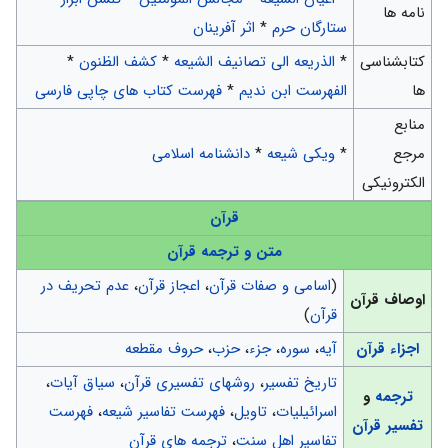
نامه ها
ستارگان حرم
*
اثر آفرینان
کتابشناسی
*
الذریعه الی تصانیف الشیعه
*
کشف الظنون
*
ها
الفهرست ابن ندیم
*
فهرست کتاب های چاپی فارسی
منابع
مرجع
*
ویکی شیعه
*
دانشنامه اسلامی
الکترونیکی
قرآن
متن و ترجمه قرآن
(
اسامی و صفات قرآن
،
اعجاز قرآن
،
عدم تحریف در
اوصاف قرآن
قرآن
)
اجزاء قرآن
آیه
،
سوره
،
جزء
،
حزب
،
حروف مقطعه
تاریخ تفسیر
،
روشهای تفسیری قرآن
،
سیاق آیات
،
ترجمه
و
اسرائیلیات
،
تاویل
،
فهرست تفاسیر شیعه
،
فهرست
تفسیر قرآن
تفاسیر اهل سنت
،
ترجمه های قرآن