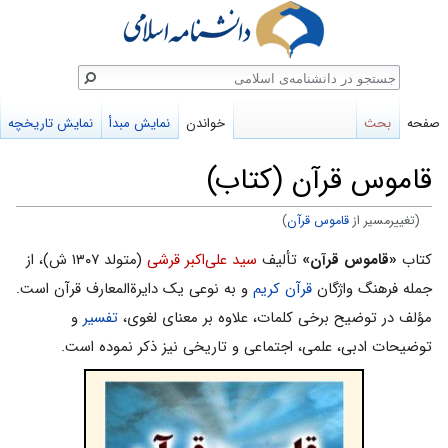
ستجو
صفحه
بحث
خواندن
نمایش مبدأ
نمایش تاریخچه
قاموس قرآن (کتاب)
(تغییرمسیر از
قاموس قرآن
)
پرش
پرش
کتاب
«قاموس قرآن»
تألیف
سید علی‌اکبر قرشی
(متولد ۱۳۰۷ ش)، از
به
به
جمله فرهنگ واژگان
قرآن کریم
و به نوعی یک دایرةالمعارف قرآن است.
ناوبری
جستجو
مؤلف در توضیح برخى کلمات، علاوه بر معناى لغوى،
تفسیر
و
توضیحات ادبى، علمى، اجتماعى و تاریخى نیز ذکر نموده است.