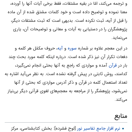
و ترجمه مى‌کند، امّا در بقیه مشتقات، فقط برخى آیات آنها را آورده،
معنا نموده و توضیح داده است و خود کلمات مشتق شده از آن ماده
را قبل از آیه، ثبت نکرده است. بدیهى است که ثبت مشتقات دیگر،
پژوهشگران را در دستیابى به آیات و معانى و توضیحات آن، یارى
مى‌نماید.
در این معجم علاوه بر شماره
سوره
و
آیه
، حروف مکمّل هر کلمه و
دفعات تکرار آن نیز ذکر شده است. درباره اینکه کلمه مورد بحث چند
بار در
قرآن
آمده و مواردى که راجع به آنها بحثى انجام نمى‌گیرد،
کدامند، روش ثابتى در پیش گرفته نشده است. به نظر مى‌آید اشاره به
تعداد استعمال کلمه در قرآن و ذکر آدرس مواردى که بحثى از آنها
نمى‌شود، پژوهشگر را از مراجعه به معجم‌هاى لغوى قرآنى دیگر بى‌نیاز
مى‌کند.
منابع
نرم افزار جامع تفاسیر نور
[لوح فشرده]: بخش کتابشناسی، مرکز