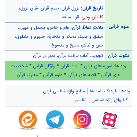
تاریخ قرآن
:
نزول قرآن
،
جمع قرآن
،
شان نزول
،
کاتبان وحی
،
قراء سبعه
علوم قرآنی
دلالت الفاظ قرآن
:
عام و خاص
،
مجمل و مبین
،
مطلق و مقید
،
محکم و متشابه
،
مفهوم و منطوق
،
نص و ظاهر
،
ناسخ و منسوخ
تلاوت قرآن
تجوید
،
آداب قرائت قرآن
،
تدبر در قرآن
رده ها:
سوره های قرآن
*
آیات قرآن
*
واژگان قرآنی
*
شخصیت
های قرآنی
*
قصه های قرآنی
*
علوم قرآنی
*
معارف قرآن
رده‌ها
:
فرهنگ نامه ها
منابع واژه شناسی قرآن
کتابهای واژه شناسی
تفاسیر