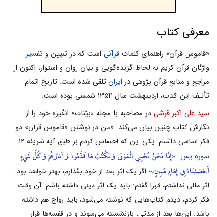
معرفی کتاب
«قاموس قرآن» راهنماى کلمات
قرآنى
است که در تبيين و
تفسير
واژگان قرآن كريم به لحاظ گزيده‌گويى و بيان روان و استوار، اكنون از
مراجع و منابع قرآن پژوهى در
ايران
تلقى شده است. تاریخ اتمام
تألیف این کتاب، اردیبهشت سال ۱۳۵۴ شمسی بوده است.
سید علی اکبر قرشی
در مصاحبه با مجله «بیّنات» انگیزه خود را از
نگارش کتاب چنین بیان مى‌کند: «من در نوشتن «قاموس قرآن» دو
فکر اساسى داشتم: یکى این که احساس کردم بر طبق آیه شریفه ۱۲
«إِنَّا نَحْنُ نُحْيِي الْمَوْتَىٰ وَنَكْتُبُ مَا قَدَّمُوا وَآثَارَهُمْ وَكُلَّ شَيْءٍ
سوره یس
:
أَحْصَيْنَاهُ فِي إِمَامٍ مُبِينٍ»
؛ اگر یک اثر بعد از خود بگذارم، بهتر خواهد بود.
اثر مالى نداشتم، قهرا گفتم: باید یک اثر دینى داشته باشم. آن وقت
فکر کردم، دیدم کتاب‌هایى که نوشته مى‌شود، باید رواج هم داشته
باشد. این‌ها بعد از مدتى، بازنشسته مى‌شوند و در قفسه‌ها قرار