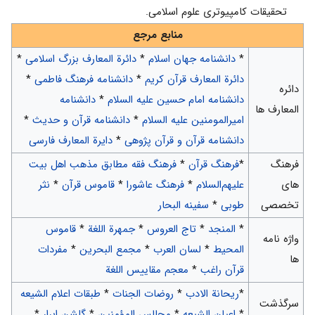
تحقیقات کامپیوتری علوم اسلامی.
منابع مرجع
*
دانشنامه جهان اسلام
*
دائرة المعارف بزرگ اسلامی
*
دائرة المعارف قرآن کریم
*
دانشنامه فرهنگ فاطمی
*
دائره
دانشنامه امام حسین علیه السلام
*
دانشنامه
المعارف ها
امیرالمومنین علیه السلام
*
دانشنامه قرآن و حدیث
*
دانشنامه قرآن و قرآن پژوهی
*
دایرة المعارف فارسی
فرهنگ
*
فرهنگ قرآن
*
فرهنگ فقه مطابق مذهب اهل بیت
های
علیهم‌السلام
*
فرهنگ عاشورا
*
قاموس قرآن
*
نثر
تخصصی
طوبی
*
سفینه البحار
*
المنجد
*
تاج العروس
*
جمهرة اللغة
*
قاموس
واژه نامه
المحیط
*
لسان العرب
*
مجمع البحرین
*
مفردات
ها
قرآن راغب
*
معجم مقاییس اللغة
*
ريحانة الادب
*
روضات الجنات
*
طبقات اعلام الشیعه‌
سرگذشت
*
اعیان الشیعه
*
مجالس المؤمنین
*
گلشن ابرار
*