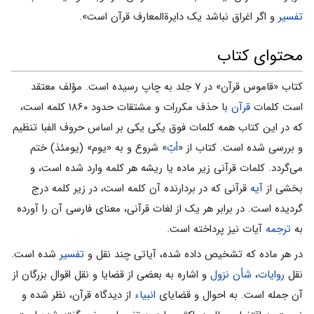
تفسیر
و اگر اغراق نباشد یک دایرةالمعارف قرآن است».
محتوای کتاب
کتاب «قاموس قرآن» در ۷ جلد به چاپ رسیده است. مؤلف معتقد
است کلمات
قرآن
با حذف مکررات و مشتقات حدود ۱۸۶۰ کلمه است،
که در این کتاب همه کلمات فوق یکى یکى بر اساس حروف الفبا تنظیم
و بررسى شده است. کتاب از «
أبّ
» شروع و به «یوم» (یومئذ) ختم
مى‌گردد. کلمات قرآنى زیر ماده یا ریشه هر کلمه وارد شده است، و
بخشى از
آیه
قرآنى که در بردارنده آن کلمه است، در زیر کلمه درج
گردیده است. در برابر هر یک از لغات قرآنى، معناى فارسى آن را آورده
به
ترجمه
آیات نیز پرداخته است.
در هر ماده که تشخیص داده شده، آیاتى چند نقل و
تفسیر
شده است.
نقل
روایات
،
شأن نزول
و اشاره به بعضى از قضایا و نقل اقوال بزرگان از
آن جمله است. به احوال و قضایاى
انبیاء
از دیدگاه قرآن، نظر شده و