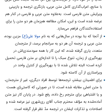
با منابع، اعراب‌گذارى کامل متن عربى، بازنگرى ترجمه و بازبینى
ویرایش متن فارسى است. به‌علاوه متن عربى و فارسى در کنار هم
عرضه شده است و این، امکان مطالعه هم‌زمان هر دو متن را براى
استفاده‌کنندگان فراهم مى‌سازد.
از آنجا که بنا بوده در سال‌هایى که به نام
مولا على(ع)
مزین بوده،
متن عربى و ترجمه آن هر دو به سرانجام برسد، از مترجمان
متعدد، یارى گرفته شده، که این کار با همه سودمندى‌اش در
بهره‌گیرى از زمان، تنوع سبک را تا اندازه‌اى بر متن فارسى تحمیل
کرده است؛ البته تلاش شده تا با بهره‌گیرى از کنترل واحد در
ویراستارى از آن کاسته شود.
براى اطمینان بیشتر، ترجمه‌ها توسط افراد دیگرى، غیر از مترجمان،
با متن اصلى مقابله شده است، تا در صورتى که کاستى‌اى هست
و یا اشتباهى براى مترجم رخ داده، رفع شود. در پایان کار نیز متن
آماده‌شده به مؤلف محترم جناب آقاى رى‌شهرى نیز عرضه شده و
اصلاحات و تذکرات ایشان در ترجمه مدّ نظر قرار گرفته است.