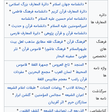
*
دانشنامه جهان اسلام
*
دائرة المعارف بزرگ اسلامی
*
دائرة المعارف قرآن کریم
*
دانشنامه فرهنگ فاطمی
*
دائره
دانشنامه امام حسین علیه السلام
*
دانشنامه
المعارف ها
امیرالمومنین علیه السلام
*
دانشنامه قرآن و حدیث
*
دانشنامه قرآن و قرآن پژوهی
*
دایرة المعارف فارسی
فرهنگ
*
فرهنگ قرآن
*
فرهنگ فقه مطابق مذهب اهل بیت
های
علیهم‌السلام
*
فرهنگ عاشورا
*
قاموس قرآن
*
نثر
تخصصی
طوبی
*
سفینه البحار
*
المنجد
*
تاج العروس
*
جمهرة اللغة
*
قاموس
واژه نامه
المحیط
*
لسان العرب
*
مجمع البحرین
*
مفردات
ها
قرآن راغب
*
معجم مقاییس اللغة
*
ريحانة الادب
*
روضات الجنات
*
طبقات اعلام الشیعه‌
سرگذشت
*
اعیان الشیعه
*
مجالس المؤمنین
*
گلشن ابرار
*
نامه ها
ستارگان حرم
*
اثر آفرینان
کتابشناسی
*
الذریعه الی تصانیف الشیعه
*
کشف الظنون
*