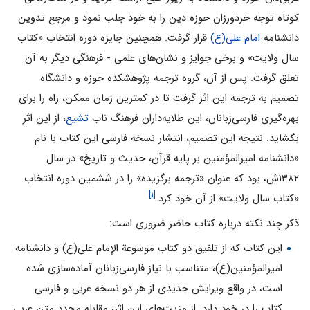
کوتاه توجه خردورزان حوزه دین را به خود جلب نمود و مرجع تدوین
دانشنامه
امام على(ع)
قرار گرفت. همچنین جایزه دوره انتخاب «کتاب
سال ولایت» و برخى جوایز و نشان‌هاى علمى - فرهنگى دیگر به آن
تعلق گرفت. پس از آن، گروه ترجمه پژوهشکده حوزه و دانشگاه
تصمیم به ترجمه این اثر گرفت تا در کمترین زمان ممکن، راه را براى
بهره‌گیرى فارسى‌زبانان، این طلایه‌داران فرهنگ ناب
تشیع
، از این اثر
بگشاید. نتیجه این تصمیم، انتشار نسخه فارسى این کتاب با نام
«دانشنامه امیرالمؤمنین بر پایه قرآن، حدیث و تاریخ» در سال
۱۳۸۲ش، بود که عنوان «ترجمه برگزیده» را در ششمین دوره انتخاب
[۱]
«کتاب سال ولایت» از آن خود کرد.
ذکر چند نکته درباره کتاب حاضر ضرورى است:
این کتاب که از تلفیق دو کتاب موسوعة الإمام علی(ع) و دانشنامه
امیرالمؤمنین(ع)، متناسب با نیاز فارسى‌زبانان آماده‌سازى شده
است، در واقع ویرایش جدیدى از هر دو نسخه عربى و فارسى
کتاب را در خود دارد. از مزیت‌هاى این اثر، مقابله مجدد متن عربى