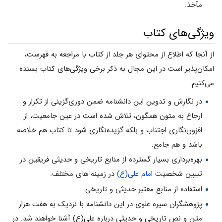
مآخذ.
ویژگى‌هاى کتاب
از آنجا که اطلاع از محتواى هر جلد از کتاب با مراجعه به فهرست،
امکان‌پذیر است در این مجال به ذکر برخى ویژگى‌هاى کتاب بسنده
مى‌کنیم:
در نگارش و تدوین این دانشنامه ضمن دورى‌گزینى از تکرار و
ارجاع به متون همگون، تلاش شده است در عین جامعیت، از
افزون‌نگارى اجتناب و بلکه گزیده‌نگارى شود تا کتاب هم خلاصه
باشد و هم جامع.
بهره‌بردارى بسیار گسترده از منابع تاریخى و حدیثى فریقین در
تبیین شخصیت
امام على(ع)
در زمینه هاى مختلف.
استفاده از منابع معتبر حدیثى و تاریخى.
پژوهشگران سیره علوى در این دانشنامه با نزدیک به هفت هزار
متن و نص تاریخى و حدیثى درباره على(ع) آشنا خواهند شد. در