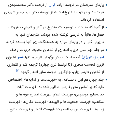
پاره‌اى مترجمان در ترجمه آیات
قرآن
از ترجمه دکتر محمدمهدى
فولادوند و در ترجمه «نهج‌البلاغة» از ترجمه دکتر سید جعفر شهیدى
استفاده کرده‌اند.
از آنجا که مقالات و توضیحات مندرج در آغاز و انجام بخش‌ها و
فصل‌ها، غالباً به فارسى نوشته شده بودند، مترجمان تنها به
بازبینى کلى و در پاره‌اى موارد به هماهنگ‌سازى آنها بسنده کردند.
در جلد نهم متن عربى، اشعارى از شاعران معروف عرب در وصف
امیرمؤمنان(ع)
آمده است که در برگردان فارسى، تنها
شعر
شاعران
قرون نخست هجرى (تا اواسط قرن چهارم) ترجمه شد و اشعارى
[۲]
از شاعران فارسى‌زبان، جایگزین ترجمه سایر اشعار گردید.
جلد چهاردهم این دانشنامه، به «فهرست‌ها و نمایه‌ها» اختصاص
دارد که بر اساس متن فارسى تنظیم شده‌اند: فهرست آیات؛
نمایه‌هاى موضوعى؛ فهرست اعلام؛ فهرست ادیان، فرقه‌ها و
مذاهب؛ فهرست جمعیت‌ها و قبیله‌ها؛ فهرست مکان‌ها؛ فهرست
زمان‌ها؛ فهرست غریب الحدیث؛ فهرست اشعار و فهرست منابع و