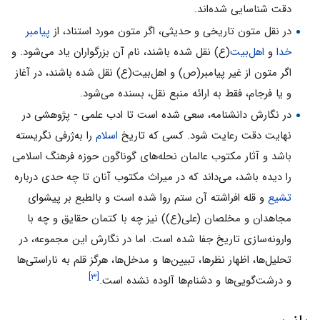
دقت شناسایى شده‌اند.
در نقل متون تاریخى و حدیثى، اگر متون مورد استناد، از
پیامبر
خدا
و
اهل‌بیت
(ع) نقل شده باشند، نام آن بزرگواران یاد مى‌شود. و
اگر متون از غیر پیامبر(ص) و اهل‌بیت(ع) نقل شده باشند، در آغاز
و یا فرجام، فقط به ارائه منبع نقل، بسنده مى‌شود.
در نگارش دانشنامه، سعى شده است تا ادب علمى - پژوهشى در
نهایت دقت رعایت شود. کسى که تاریخ
اسلام
را به‌ژرفى نگریسته
باشد و آثار مکتوب عالمان نحله‌هاى گوناگون حوزه فرهنگ اسلامى
را دیده باشد، مى‌داند که در میراث مکتوب آنان تا چه حدى درباره
تشیع
و قله افراشته آن ستم روا شده است و بالطبع بر پیشواى
مجاهدان و مخلصان (على(ع)) نیز چه با کتمان حقایق و چه با
وارونه‌سازى تاریخ جفا شده است. اما در نگارش این مجموعه، در
تحلیل‌ها، اظهار نظرها، تبیین‌ها و مدخل‌ها، هرگز قلم به ناراستى‌ها
[۳]
و درشت‌گویى‌ها و دشنام‌ها آلوده نشده است.