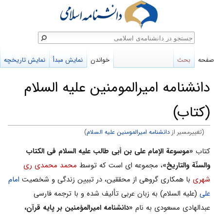
ستجو
صفحه
بحث
خواندن
نمایش مبدأ
نمایش تاریخچه
دانشنامه امیرالمومنین علیه السلام
(کتاب)
(تغییرمسیر از
دانشنامه امیرالمومنین علیه السلام
)
پرش
پرش
کتاب
«موسوعة الإمام على بن أبى طالب علیه السلام فى الکتاب
به
به
والسنّة والتاریخ»
، مجموعه ای است که توسط
محمد محمدى ری
ناوبری
جستجو
شهرى
با همکارى گروهى از محققین، در تبیین زندگی و شخصیت
امام
على
(علیه السلام) به زبان عربى تألیف شده و با ترجمه فارسى
عبدالهادى مسعودى به نام
«دانشنامه امیرالمؤمنین بر پایه قرآن،