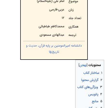
امام علی (علیه‌السلام)
موضوع
عربی-فارسی
زبان
۱۲
تعداد جلد
محمدکاظم طباطبائی
همکاری
عبدالهادی مسعودی
ترجمه
دانشنامه امیرالمومنین بر پايه قرآن، حديث و
تاريخ
محتویات
۱
ساختار کتاب
۲
گزارش محتوا
۳
ویژگى‌هاى کتاب
۴
پانويس
۵
منابع