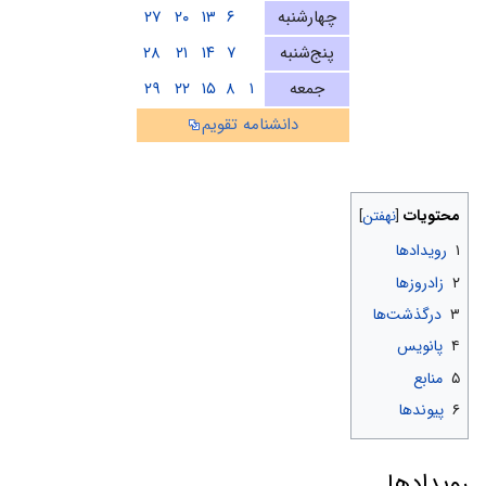
چهارشنبه
۶
۱۳
۲۰
۲۷
پنج‌شنبه
۷
۱۴
۲۱
۲۸
جمعه
۱
۸
۱۵
۲۲
۲۹
دانشنامه تقویم
محتویات
۱
رویدادها
۲
زادروزها
۳
درگذشت‌ها
۴
پانویس
۵
منابع
۶
پیوندها
رویدادها