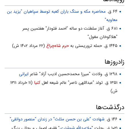
۶۴ ق.
محاصره مکه و سنگ باران کعبه توسط سپاهیان "یزید بن
معاویه"
۶۸۱ ق. آغاز سلطنت دو ساله‏ "احمد فئودار" هفتمین پسر
"هلاكوخان مغول"
۱۴۴۵ ق. حمله تروریستی به
حرم شاه‌چراغ
(۲۲ مرداد ۱۴۰۲ ش)
زادروزها
۱۲۹۸ ق. ولادت "میرزا محمدحسین ادیب آزاد" شاعر
ایرانی
۱۳۵۱ ق. تولد "عبداللهی ناصر" عالم شیعه اهل
کنیا
(۱۱ خرداد ۱۳۱۱
ش)
درگذشت‌ها
۱۴۶ ق.
شهادت "علی بن حسن مثلث" در زندان "منصور دوانقی"
۱۰۲۱ ق. رحلت "
ملاعبداللَّه شوشتری
" فقیه، اصولی و رجالی بزرگ