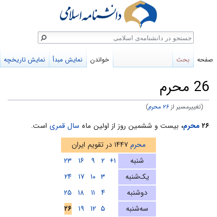
ستجو
صفحه
بحث
خواندن
نمایش مبدأ
نمایش تاریخچه
26 محرم
(تغییرمسیر از
۲۶ محرم
)
پرش
پرش
۲۶
محرم
،
بیست و ششمین روز از اولین ماه
سال قمری
است.
به
به
محرم
۱۴۴۷ در تقویم ایران
ناوبری
جستجو
شنبه
۱+
۲
۹
۱۶
۲۳
یک‌شنبه
۳
۱۰
۱۷
۲۴
دوشنبه
۴
۱۱
۱۸
۲۵
سه‌شنبه
۵
۱۲
۱۹
۲۶