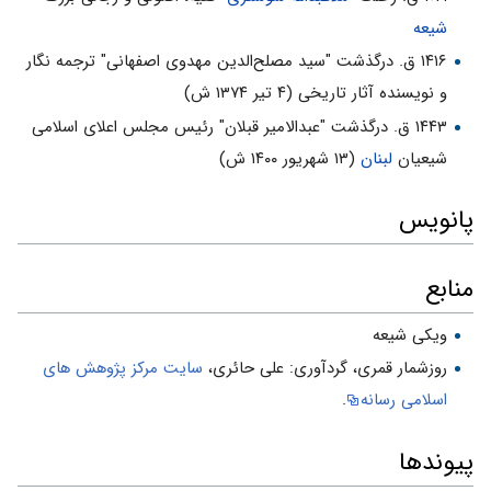
شیعه
۱۴۱۶ ق. درگذشت "سید مصلح‌الدین مهدوی اصفهانی" ترجمه نگار
و نویسنده آثار تاریخی (۴ تیر ۱۳۷۴ ش)
۱۴۴۳ ق. درگذشت "عبدالامیر قبلان" رئیس مجلس اعلای اسلامی
شیعیان
لبنان
(۱۳ شهریور ۱۴۰۰ ش)
پانویس
منابع
ویکی شیعه
روزشمار قمرى، گردآورى: على حائرى،
سایت مركز پژوهش هاى
اسلامى رسانه
.
پیوندها