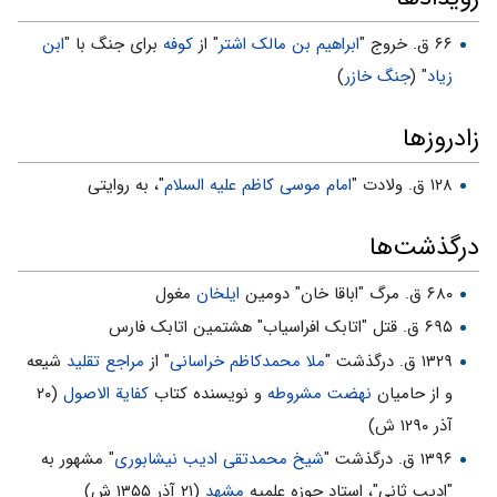
۶۶ ق. خروج "
ابراهیم بن مالک اشتر
" از
کوفه
برای جنگ با "
ابن
زیاد
" (
جنگ خازر
)
زادروزها
۱۲۸ ق. ولادت "
امام موسی کاظم علیه السلام
"، به روایتی
درگذشت‌ها
۶۸۰ ق. مرگ "اباقا خان" دومین
ایلخان
مغول
۶۹۵ ق. قتل "اتابک افراسیاب" هشتمین اتابک فارس
۱۳۲۹ ق. درگذشت "
ملا محمدکاظم خراسانی
" از
مراجع تقلید
شیعه
و از حامیان
نهضت مشروطه
و نویسنده کتاب
کفایة الاصول
(۲۰
آذر ۱۲۹۰ ش)
۱۳۹۶ ق. درگذشت "
شیخ محمدتقی ادیب نیشابوری
" مشهور به
"ادیب ثانی"، استاد حوزه علمیه
مشهد
(۲۱ آذر ۱۳۵۵ ش)