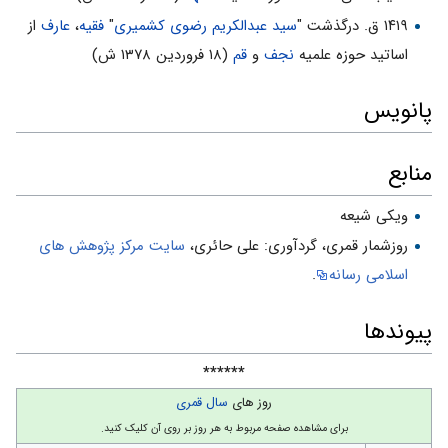
۱۴۱۹ ق. درگذشت "
سید عبدالکریم رضوی کشمیری
"
فقیه
،
عارف
از
اساتید حوزه علمیه
نجف
و
قم
(۱۸ فروردین ۱۳۷۸ ش)
پانویس
منابع
ویکی شیعه
روزشمار قمرى، گردآورى: على حائرى،
سایت مركز پژوهش هاى
اسلامى رسانه
.
پیوندها
******
روز های
سال قمری
برای مشاهده صفحه مربوط به هر روز بر روی آن کلیک کنید.