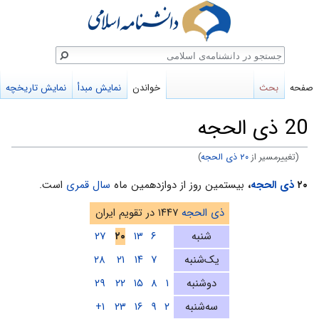
ستجو
صفحه
بحث
خواندن
نمایش مبدأ
نمایش تاریخچه
20 ذی الحجه
(تغییرمسیر از
۲۰ ذی الحجه
)
پرش
پرش
۲۰
ذی الحجه
،
بیستمین روز از دوازدهمین ماه
سال قمری
است.
به
به
ذی الحجه
۱۴۴۷ در تقویم ایران
ناوبری
جستجو
شنبه
۶
۱۳
۲۰
۲۷
یک‌شنبه
۷
۱۴
۲۱
۲۸
دوشنبه
۱
۸
۱۵
۲۲
۲۹
سه‌شنبه
۲
۹
۱۶
۲۳
۱+