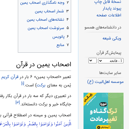
نسخهٔ قابل چاپ
۲
وجه نامگذارى اصحاب یمین
پیوند پایدار
۳
شمار اصحاب یمین
اطلاعات صفحه
۴
نشانه‌هاى اصحاب ‌یمین
در دانشنامه‌های همسو
۵
سرنوشت اصحاب یمین
۶
پانویس
ویکی شیعه
۷
منابع
پیمایش‌گر قرآن
اصحاب یمین در قرآن
سایر سایت‌ها
تعبیر «اصحابِ یمین» ۶ بار در
قرآن کریم
ب
موسسه اهل‌البیت (ع)
[۱]
یُمن به معناى
برکت
) است.
در تعبیرى دیگر که سه بار در قرآن بکار ر
[۳]
جایگاه خیر و برکت دانسته‌اند.
اصحاب یمین و میمنه در اصطلاح قرآنى به 
الَّذِينَ آمَنُوا وَتَوَاصَوْا بِالصَّبْرِ وَتَوَاصَوْا بِالْمَرْحَ