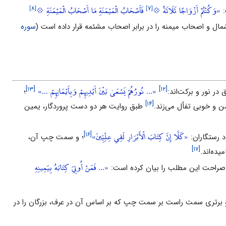
[۸]
[۷]
«وَكُنْتُمْ أَزْوَاجًا ثَلَاثَةً 💠
فَأَصْحَابُ الْمَيْمَنَةِ مَا أَصْحَابُ الْمَيْمَنَةِ 💠
:
مال و اصحاب میمنه را در برابر اصحاب مشئمه قرار داده است (
سوره
«... نُورُهُمْ يَسْعَىٰ بَيْنَ أَيْدِيهِمْ وَبِأَيْمَانِهِمْ ...»
[۱۳]
[۱۲]
 در نور و برکت‌اند:
؛
[۱۴]
 و خوبى تفأل ‌مى‌زند.
طبق روایت هر دو دست پروردگار، یمین
«كَلَّا إِنَّ كِتَابَ الْأَبْرَارِ لَفِي عِلِّيِّينَ»
[۱۶]
 رستگاران:
؛ و سمت چپ آن،
[۱۷]
ده‌اند.
«... فَمَنْ أُوتِيَ كِتَابَهُ بِيَمِينِهِ
 صراحت این مطلب را بیان کرده است:
 برترى سمت راست بر سمت چپ که بر اساس آن در عرف، بزرگان را در