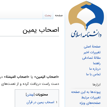
صفحه
بحث
اصحاب یمین
پرش
پرش
صفحهٔ اصلی
به
به
تغییرات اخیر
ناوبری
جستجو
مقالهٔ تصادفی
راهنما
درباره ما
تماس با ما
«اصحاب الیَمین»
یا
«اصحاب المَیمَنة»
در
دست راست دریافت کرده و از نعمت‌هاى
ابزارها
پیوندها به این صفحه
محتویات
تغییرات مرتبط
۱
اصحاب یمین در قرآن
صفحه‌های ویژه