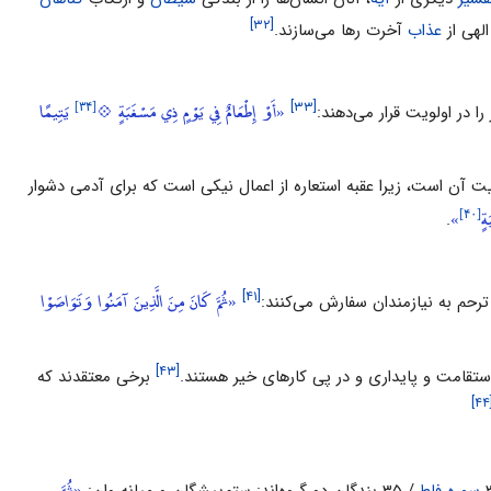
[۳۲]
الهى از
عذاب
آخرت رها ‌مى‌سازند.
[۳۴]
«أَوْ إِطْعَامٌ فِي يَوْمٍ ذِي مَسْغَبَةٍ 💠
يَتِيمًا
[۳۳]
 در اولویت قرار مى‌دهند:
میت آن است، زیرا عقبه استعاره از اعمال نیکى است که براى آدمى دشوار
[۴۰]
ةٍ
»
.
«ثُمَّ كَانَ مِنَ الَّذِينَ آمَنُوا وَتَوَاصَوْا
[۴۱]
 ترحم به نیازمندان سفارش مى‌کنند:
[۴۳]
استقامت و پایدارى و در پى کارهاى خیر هستند.
برخى معتقدند که
[
«ثُمَّ
سوره فاطر
/ ۳۵ بندگان دو گروه‌اند: ستم‌پیشگان و میانه‌روان: