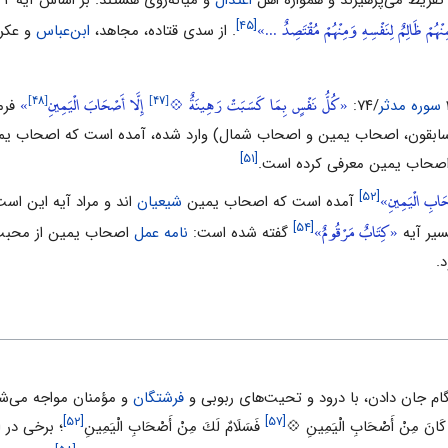
نْهُمْ ظَالِمٌ لِنَفْسِهِ وَمِنْهُمْ مُقْتَصِدٌ ...»
[۴۵]
. از سدى قتاده، مجاهد،
ابن‌عباس
و عکرم
[۴۸]
[۴۷]
«كُلُّ نَفْسٍ بِمَا كَسَبَتْ رَهِينَةٌ 💠
إِلَّا أَصْحَابَ الْيَمِينِ
»
سوره مدثر
/۷۴:
فرم
 (سابقون، اصحاب یمین و اصحاب شمال) وارد شده، آمده است که اصحاب ی
[۵۱]
مِ اصحاب یمین معرفى کرده است.
َابِ الْيَمِينِ»
[۵۲]
آمده است که اصحاب یمین
شیعیان
اند و مراد آیه این است
«كِتَابٌ مَرْقُومٌ»
[۵۴]
سیر آیه
گفته شده است:
نامه عمل
اصحاب یمین از محبت
.
 جان دادن، با ‌درود و ‌تحیت‌هاى ربوبى و
فرشتگان
و مؤمنان مواجه مى‌ش
[۵۲]
[۵۷]
نَ مِنْ أَصْحَابِ الْيَمِينِ 💠
فَسَلَامٌ لَكَ مِنْ أَصْحَابِ الْيَمِينِ
؛ برخى در 