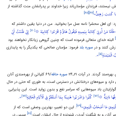
ش نیستند، فرزندان مؤمنان‌اند زیرا خداوند بر پدرانشان منت گذاشته از
ِئٍ بِمَا كَسَبَ رَهِينٌ»
[۶۸]
[۶۷]
اى اهل محشر! نامه عمل مرا بخوانید. من در دنیا یقین داشتم که
[۷۰]
«فَأَمَّا مَنْ أُوتِيَ كِتَابَهُ بِيَمِينِهِ فَيَقُولُ هَاؤُمُ اقْرَءُوا كِتَابِيَهْ 💠
إِنِّي ظَنَنْتُ أَنِّي
البته خداى متعالى فرموده است که چنین گروهى زیانکار نخواهند بود
سوره بلد
فرمود: مؤمنان صالحى که یکدیگر را به پایدارى
[۵]
 الْمَيْمَنَةِ
»
.
 گردند. در آیات ۲۱‌ـ‌۲۴
سوره حاقه
/۶۹ کلیاتى از بهره‌مندى آنان
دارد و میوه‌هاى درختانش در دسترس است، به ‌طورى که حتى در حال
ارایتان باد میوه‌هایى‌ که ‌سراسر نفع و بدون زواید است. این پذیرایى
[۷۷]
[۷۶]
ُهَا دَانِيَةٌ 💠
كُلُوا وَاشْرَبُوا هَنِيئًا بِمَا أَسْلَفْتُمْ فِي الْأَيَّامِ الْخَالِيَةِ
»
.
َمِينِ مَا أَصْحَابُ الْيَمِينِ»
[۷۹]
. این دو تعبیر، بهترین وصفى است که از
[۸۱]
مر آنان و به شگفت آوردن شنونده از حال ایشان است.
سپس در