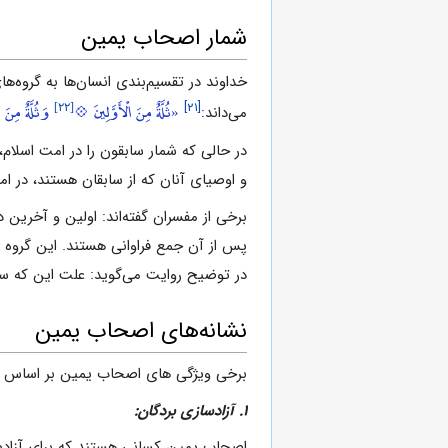
شمار اصحاب یمین
خداوند در تقسیم‌بندى انسان‌ها به گروه‌هاى
[۲۲]
«ثُلَّةٌ مِنَ الْأَوَّلِينَ 💠
وَثُلَّةٌ مِنَ 
[۲۱]
مى‌داند:
در حالى ‌که شمار سابقون را در امت اسلام
و اوصیاى آنان که از سابقان هستند، در ام
برخى از مفسران گفته‌اند: اولین و آخرین 
پس از آن جمع فراوانى هستند. این گروه از
در توضیح روایت مى‌گوید: علت این که سا
نشانه‌هاى اصحاب ‌یمین
برخی ویژگی های اصحاب یمین بر اساس 
۱. آزادسازى بردگان:
اصحاب یمین کسانى هستند که براى آزادساز