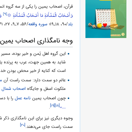
قرآن، اصحاب یمین را یکى از سه گروه انس
[۹]
وَأَصْحَابُ الْمَشْأَمَةِ مَا أَصْحَابُ الْمَشْأَمَةِ 💠
وَا
بلد
/۹۰، ۱۸‌ـ‌۱۹؛
سوره واقعه
/۵۶، ۷‌ـ‌۹، ۲۷، ۴۱).
وجه نامگذارى اصحاب یمین
این گروه اهل یُمن و خیر بوده، مس
شاید به همین جهت، عرب به پرنده یا 
است که کنایه از خیر محض بودن خداس
عالم دو سمت دارد: سمت راست آن
م
ملکوت اسفل و جایگاه
اصحاب ‌شمال
ا
چون اصحاب یمین
نامه عمل
را با دس
...»
[۱۹]
[۱۸]
.
وجوه دیگرى نیز براى این نامگذارى ذکر
[۲۰]
سمت راست جاى مى‌دهند.