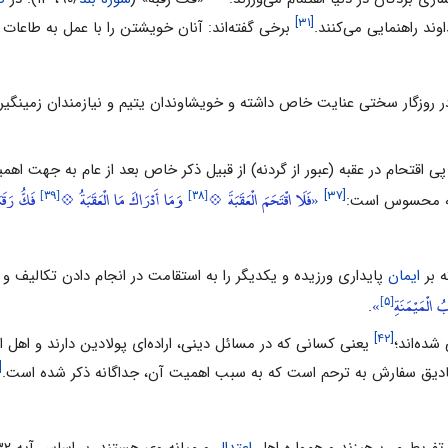
[۳۱]
د راهنمایى مى‌کنند.
برخى گفته‌اند: آنان خویشتن را ‌با ‌عمل به طاعات 
 روزگار سختى عنایت خاص داشته و خویشاوندان یتیم و نیازمندان زمینگیر را
پى اقتحام در عقبه (عبور از گردنه) از قبیل ذکر خاص بعد از عام به جهت اه
[۳۹]
[۳۸]
«فَلَا اقْتَحَمَ الْعَقَبَةَ 💠
وَمَا أَدْرَاكَ مَا الْعَقَبَةُ 💠
فَكُّ رَقَبَ
[۳۷]
 به محسوس است:
ه بر
ایمان
پایدارى ورزیده و یکدیگر را به استقامت در انجام ‌دادن تکالیف و
[۵]
 الْمَيْمَنَةِ
»
.
[۴۲]
شده‌اند؛
یعنى کسانى که در مسائل دینى، اراده‌اى پولادین دارند و اهل 
۴۴]
مصادیق سفارش به ترحم است که به سبب اهمیت آن، جداگانه ذکر شده ‌است.
 تفریط مى‌پرهیزند و همواره اهل
اعتدال
و میانه‌روى هستند. بر اساس آیه ۳۲