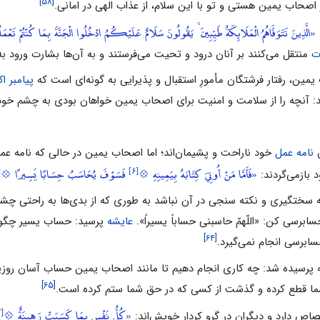
[۵۸]
ز اصحاب یمین هستى و تو با این سلام، از عذاب الهى در امانى.
«الَّذِينَ تَتَوَفَّاهُمُ الْمَلَائِكَةُ طَيِّبِينَ ۙ يَقُولُونَ سَلَامٌ عَلَيْكُمُ ادْخُلُوا الْجَنَّةَ بِمَا كُنْتُمْ تَعْم
ت
منتقل مى‌کنند بر آنان درود و تحیت مى‌فرستند و به آن‌ها بشارت ورود ب
ین، رفتار فرشتگان مأمورِ استقبال و پذیرایى به ‌گونه‌اى است که
پیامبر اک
ند: آنچه را از سلامت و امنیت براى اصحاب یمین خواهان بودى به چشم خو
ن
نامه عمل
خود ناراحت و پشیمان‌اند؛ اما اصحاب یمین در حالى ‌که نامه عم
]
[۶]
«فَأَمَّا مَنْ أُوتِيَ كِتَابَهُ بِيَمِينِهِ 💠
فَسَوْفَ يُحَاسَبُ حِسَابًا يَسِيرًا 💠
بازمى‌گردند:
ختگیرى و نکته سنجى در آن نباشد به ‌طورى که از بدی‌ها به راحتى چشم‌پوش
سابرسى کن: «اللّهمّ حاسبنى حساباً یسیراً».
عایشه
پرسید: حساب یسیر چگونه 
[۶۴]
برسى انجام نمى‌گیرد.
 و آله پرسیده شد: چه کارى انجام دهیم تا مانند اصحاب یمین حساب آسان 
[۶۵]
ا شما قطع کرده و گذشت از کسى که در حق شما ستم کرده است.
[۴۷]
«كُلُّ نَفْسٍ بِمَا كَسَبَتْ رَهِينَةٌ 💠
ص دارد و دیگران در گرو کردار خویش‌اند: