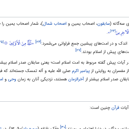
 سه‌گانه (
سابقون
، اصحاب یمین و
اصحاب شمال
)، شمار اصحاب یمین را ج
[۲۳]
الْآخِرِينَ
»
.
[۲۵]
«ثُلَّةٌ مِنَ الْأَوَّلِينَ 💠
[۲۴]
، اندک و در امت‌هاى پیشین جمع فراوانى مى‌شمرد:
[۲۷]
ت‌هاى پیش از اسلام بودند.
در آیات پیش گفته مربوط به امت اسلام است؛ یعنى سابقان صدر اسلام بیشتر
 مفسران به روایتى از
پیامبر اکرم
صلی الله علیه و آله تمسک جسته‌اند که فر
بقان صدر اسلام بیشتر از
آخرالزمان
هستند، نزدیکى آنان به زمان
وحى
و
ام
آیات
قرآن
چنین است:
[۳۰]
ى بردگان در دنیا اهتمام مى‌ورزند:
«فَک‌ رَقبَة» (
سوره بلد
/۹۰، ۱۳). در
ت