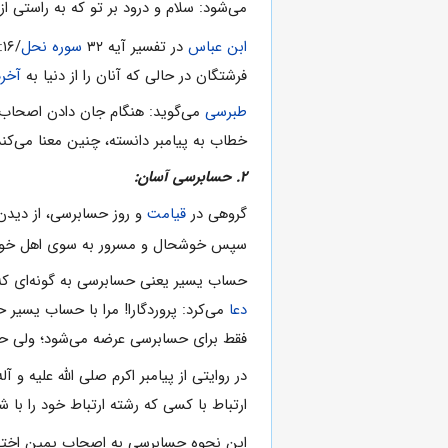
مى‌شود: سلام و درود بر تو که به راستى ا
ابن ‌عباس
در تفسیر آیه ۳۲
سوره نحل
/۱۶:
فرشتگان در حالى ‌که آنان را از دنیا به
آخر
طبرسى
مى‌گوید: هنگام جان دادن اصحاب یم
خطاب به پیامبر دانسته، چنین معنا مى‌ک
۲. حسابرسى آسان:
گروهى در
قیامت
و روز حسابرسى، از دید
سپس خوشحال و مسرور به سوى اهل خود 
حساب یسیر یعنى حسابرسى به ‌گونه‌اى که س
دعا
مى‌کرد: پروردگارا! مرا با حساب یسیر ح
فقط براى حسابرسى عرضه مى‌شود؛ ولى حسا
در روایتى از پیامبر اکرم صلى الله علیه
ارتباط با کسى که رشته ارتباط خود را ب
این نحوه حسابرسى به اصحاب یمین اختصا