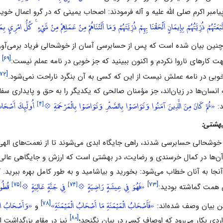
امبر اکرم صلى الله علیه و آله فرمودند: اصحاب یمینى که در گرو اعمال خوی
َعَتْهُمْ ذُرِّيَّتُهُمْ بِإِيمَانٍ أَلْحَقْنَا بِهِمْ ذُرِّيَّتَهُمْ وَمَا أَلَتْنَاهُمْ مِنْ عَمَلِهِمْ مِنْ شَيْءٍ ۚ كُلُّ امْر
ین بیان شده است که پس از حسابرسى آسان از خوشحالى فریاد برمى‌آورد: 
[۶۹]
کارهاى ناروا نکردم و اکنون ببینید که جز ‌خوبى در نامه عملم نیست:
[۷۲]
خوبى در نامه عملش نیست از این که کسى به آن بنگرد ناراحت نمى‌شود.
[۴]
«ثُمَّ كَانَ مِنَ الَّذِينَ آمَنُوا وَتَوَاصَوْا بِالصَّبْرِ وَتَوَاصَوْا بِالْمَرْحَمَةِ 💠
أُولَٰئِكَ أَصْحَابُ
د:
الى حسابرسى شدند، راهى جایگاه ابدى مى‌شوند تا از نعمت‌هاى الهى بهره‌مند
ن‌ها در کمال خرسندى و رضایت، در بهشتى است که ارزش و جایگاهى عالى 
نجا به آنان خطاب مى‌شود: بخورید و بیاشامید و به ‌طور کامل بهره ببرید. گو
[۷۵]
[۷۴]
«فَهُوَ فِي عِيشَةٍ رَاضِيَةٍ 💠
فِي جَنَّةٍ عَالِيَةٍ 💠
قُطُوف
[۷۳]
 همت گماشته بودید:
«فَأَصْحَابُ الْمَيْمَنَةِ مَا أَصْحَابُ الْمَيْمَنَةِ»
«وَأَصْحَابُ الْي
[۷۸]
ین بیان وصف شده‌اند:
و
[۸۰]
اردى بکار مى‌رود که اوصاف کسى در بیان نگنجد؛
نیز در مقام بزرگداشت ا