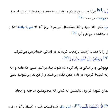
َلُونَ»
[۵۹]
مى‌گوید: این سلام و بشارت مخصوص اصحاب یمین است؛
[۶۰]
ه
بهشت
مى‌دهند.
رم
صلى الله علیه و آله خوشحال مى‌شود. وى آیه ۹۱
سوره واقعه
/۵۶ را
[۶۱]
د مشاهده خواهى کرد.
ل را با دست راست دریافت کرده‌اند به آسانى حسابرسى مى‌شوند.
[۶۳]
[۶۲
وَيَنْقَلِبُ إِلَىٰ أَهْلِهِ مَسْرُورًا
»
.
ى و بر نیکی‌ها پاداش داده شود. پیامبر اکرم صلى الله علیه و آله
است؟ فرمود: به نامه عمل نگاه مى‌کنند و از آن رد مى‌شوند؛ یعنى
روزیمان شود؟ فرمود: بخشش به کسى که محرومتان ساخته و ایجاد
[۴۸]
إِلَّا أَصْحَابَ الْيَمِينِ
»
؛
امام باقر
علیه‌السلام فرمود: کسانى که در گرو