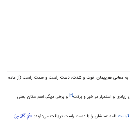
ین به معانى هم‌پیمان، قوت و شدت، دست راست و سمت راست (از ماده
[۲]
 زیادى و استمرار در خیر و برکت
و برخى دیگر، اسم مکان یعنى
«ثُمَّ كَانَ مِنَ
قیامت
نامه عملشان را با دست راست دریافت مى‌دارند: