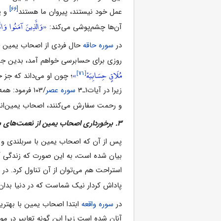
[۶۶]
عمل خود نیستند، پیروان ما هستند
و پی
«وَالَّذِينَ آمَنُوا وَاتَّب
آن‌ها چشم‌پوشى مى‌کند:
در
سوره حاقه
حال فردى از اصحاب یمین چن
روزى براى حسابرسى خواهم آمد، بدین جهت 
[۷۱]
مُلَاقٍ حِسَابِيَهْ
»
؛ چون او مى‌داند که جز 
زیرا در آیات‌۱‌ـ‌۳
سوره عصر
/۱۰۳ فرمود: همه انسان‌ها در زیان‌اند، جز مؤمنان صالحى که یکدیگر را به حق و پایدارى سفارش کنند و در
و رحمت سفارش مى‌کنند، اصحاب یمین‌ان
۳. برخوردارى اصحاب یمین از نعمت‌هاى بهشتى:
پس از آن که اصحاب یمین با سربلندى و خوشح
بیان شده است، به این صورت که زندگى آ
استراحت هم مى‌توان از آن تناول کرد. در آ
پاداش کردار نیک شماست که در دنیا بدان
در
سوره واقعه
ابتدا اصحاب یمین با بهتر
آنان شده است زیرا این گونه تعابیر در مو