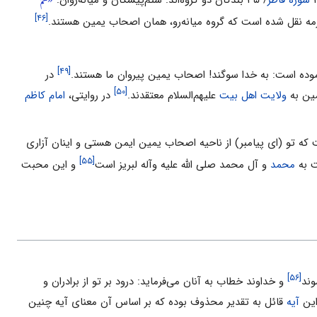
[۴۶]
ه نقل شده است که گروه میانه‌رو، همان اصحاب یمین هستند.
[۴۹]
وده است: به خدا سوگند! اصحاب یمین پیروان ما هستند.
در
[۵۰]
مین به
ولایت
اهل بیت
علیهم‌السلام معتقدند.
در روایتى،
امام کاظم
 که تو (اى ‌پیامبر) از ناحیه اصحاب یمین ایمن هستى و اینان آزارى
[۵۵]
 به
محمد
و آل ‌محمد صلى الله علیه وآله لبریز است
و این محبت
[۵۶]
وند
و خداوند خطاب به آنان مى‌فرماید: درود بر تو از برادران و
این
آیه
قائل به تقدیر محذوف بوده که بر اساس آن معناى آیه چنین