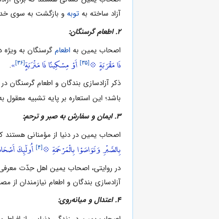
آزاد ساخته به
توبه
و بازگشت به سوى خداون
۲. اطعام گرسنگان:
اصحاب یمین به
اطعام
گرسنگان به ویژه در
[۳۶]
[۳۵]
ذَا مَقْرَبَةٍ 💠
أَوْ مِسْكِينًا ذَا مَتْرَبَةٍ
»
.
ذکر آزادسازى بندگان و اطعام گرسنگان در 
باشد؛ این استعاره بر پایه تشبیه معقول
۳. ایمان و سفارش به صبر و ترحم:
اصحاب یمین در دنیا از مؤمنانى هستند ک
[۴]
بِالصَّبْرِ وَتَوَاصَوْا بِالْمَرْحَمَةِ 💠
أُولَٰئِكَ أَصْحَابُ
در روایتى، اصحاب یمین اهل حِدّت معرفى 
آزادسازى بندگان و اطعام نیازمندان از 
۴. اعتدال و میانه‌روى:
اصحاب یمین در زندگى دنیایى، از افراط و