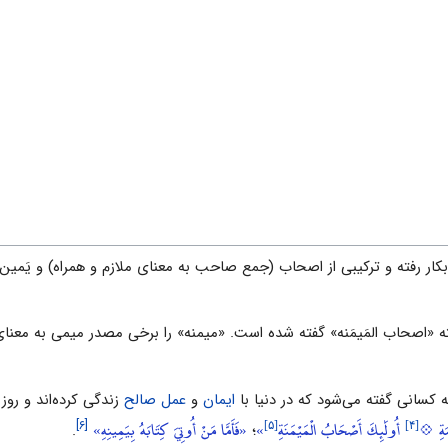
کار رفته و ترکیبى از اصحاب (جمع صاحب به معناى ملازم و همراه) و یَم
فته «اصحاب المَیمَنه» گفته شده است. «میمنه» را برخى مصدر میمى به معناى
کسانى گفته مى‌شود که در دنیا با
ایمان
و
عمل ‌صالح
زندگى کرده‌اند و روز
[۵]
[۴]
مَةِ 💠
أُولَٰئِكَ أَصْحَابُ الْمَيْمَنَةِ
»
«فَأَمَّا مَنْ أُوتِيَ كِتَابَهُ بِيَمِينِهِ»
[۶]
؛
.