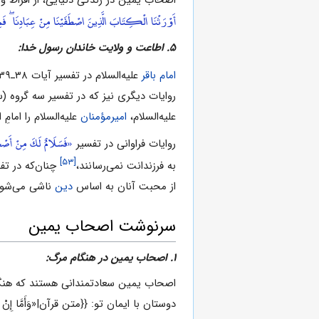
أَوْرَثْنَا الْكِتَابَ الَّذِينَ اصْطَفَيْنَا مِنْ عِبَادِنَا ۖ فَمِ
۵. اطاعت و ولایت خاندان رسول خدا:
امام باقر
علیه‌السلام در تفسیر آیات ۳۸‌ـ‌۳۹
روایات دیگرى نیز که در تفسیر سه گروه
علیه‌السلام،
امیرمؤمنان
علیه‌السلام را اما
«فَسَلَامٌ لَكَ مِنْ أَصْح
روایات فراوانى در تفسیر
[۵۳]
به فرزندانت نمى‌رسانند،
چنان‌که در تف
از محبت آنان به اساس
دین
ناشى مى‌شود
سرنوشت اصحاب یمین
۱. اصحاب یمین در هنگام مرگ:
اصحاب یمین سعادتمندانى هستند که هنگام
دوستان با ایمان تو: {{متن قرآن|«وَأَمَّا إِنْ كَا