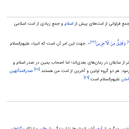
مع فراوانى از امت‌هاى پیش از
اسلام
و جمع زیادى از امت اسلامى
[۲۶]
وَقَلِيلٌ مِنَ الْآخِرِينَ
»
. جهت این امر آن است که انبیاء علیهم‌السلام
 از سابقان در زمان‌هاى بعدى‌اند؛ اما اصحاب یمین در صدر اسلام و
[۲۸]
مود: هر ‌دو گروه اولین و آخرین از امت من هستند.
صدرالمتألهین
[۲۹]
امان
علیهم‌السلام است.
فسیر
دیگرى از
آیه
، آنان انسان‌ها را از بندگى
شیطان
و ارتکاب
گناهان