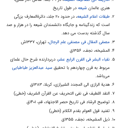
هنری عالمان
شیعه
در طول تاریخ.
طبقات اعلام الشیعه
، در حدود ۲۰ جلد، دائرةالمعارف بزرگی
است که زندگینامه و جایگاه دانشمندان شیعه را در هزار و صد
سال گذشته بدست می دهد.
مصفی المقال فی مصنفی علم الرجال
، تهران، ۱۳۳۷ش
المشیخه، نجف، ۱۳۵۶ق
نقباء البشر فی القرن الرابع عشر
، دربردارنده شرح حال علماى
مربوط به قرن چهاردهم با تحقيق
سید عبدالعزیز طباطبایی
مى‌باشد.
هدیة الرازی الی المجدد الشیرازی، کربلا، ۱۳۸۳ق
النقد اللطیف فی نفی التحریف عن القرآن الشریف (خطی)
توضیح الرشاد فی تاریخ حصر الاجتهاد، قم، ۱۴۰۱ق
تفنید قول العوام بقدم الکلام (خطی)
ذیل المشیخه، نجف، ۱۳۵۵ق