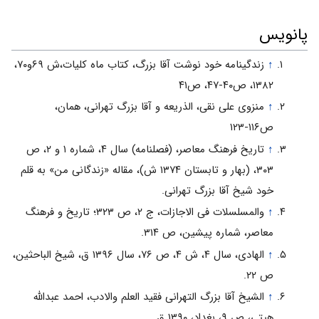
پانویس
↑
زندگینامه خود نوشت آقا بزرگ، کتاب ماه کلیات،ش ۶۹و۷۰،
۱۳۸۲، ص۴۰-۴۷، ص۴۱
↑
منزوی علی نقی، الذریعه و آقا بزرگ تهرانی، همان،
ص۱۱۶-۱۲۳
↑
تاریخ فرهنگ معاصر، (فصلنامه) سال ۴، شماره ۱ و ۲، ص
۳۰۳، (بهار و تابستان ۱۳۷۴ ش)، مقاله «زندگانی من» به قلم
خود شیخ آقا بزرگ تهرانی.
↑
والمسلسلات فی الاجازات، ج ۲، ص ۳۲۳؛ تاریخ و فرهنگ
معاصر، شماره پیشین، ص ۳۱۴.
↑
الهادی، سال ۴، ش ۴، ص ۷۶، سال ۱۳۹۶ ق، شیخ الباحثین،
ص ۲۲.
↑
الشیخ آقا بزرگ التهرانی فقید العلم والادب، احمد عبدالله
هیتی، ص ۹، بغداد، ۱۳۹۰ ق.