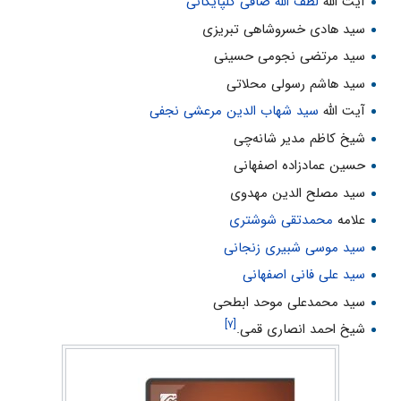
آیت الله
لطف الله صافی گلپایگانی
سید هادی خسروشاهی تبریزی
سید مرتضی نجومی حسینی
سید هاشم رسولی محلاتی
آیت الله
سید شهاب الدین مرعشی نجفی
شیخ کاظم مدیر شانه‌چی
حسین عمادزاده اصفهانی
سید مصلح الدین مهدوی
علامه
محمدتقی شوشتری
سید موسی شبیری زنجانی
سید علی فانی اصفهانی
سید محمدعلی موحد ابطحی
[۷]
شیخ احمد انصاری قمی.