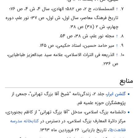
↑
المسلسلات، ج ۲، ص ۵۸۲؛ الهادی، سال ۴، ش ۴، ص ۷۶؛
تاریخ فرهنگ معاصر، سال اول، ش اول، ص ۳۷؛ نور علم، دوره
چهارم، ش ۲ (۳۸) ص ۳۸.
↑
مجله نور علم، ش ۳۸، ص ۵۴.
↑
میر حامد حسین، استاد حکیمی، ص ۱۴۵.
↑
الذریعه فی التراث الاسلامی، علامه سید عبدالعزیز طباطبایی،
ص ۲۳۶.
منابع
گلشن ابرار
، جلد ۲، زندگی‌نامه "شیخ آقا بزرگ تهرانی"، جمعی از
پژوهشگران حوزه علمیه قم.
دانشنامه بزرگ اسلامی، مدخل "آقا بزرگ تهرانی" از کاظم بجنوردی،
مرکز دائرة المعارف بزرگ اسلامی، در دسترس در
کتابخانه مدرسه
فقاهت
، تاریخ بازیابی: ۲۶ فروردین ماه ۱۳۹۳.