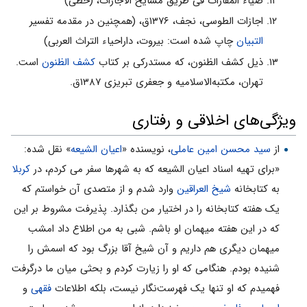
ضیاء المفازات فی طریق مشایخ ‌الاجازات، (خطی)
اجازات الطوسی، نجف، ۱۳۷۶ق، (همچنین در مقدمه تفسیر‌
التبیان
چاپ شده است: بیروت، داراحیاء التراث‌ العربی)
ذیل کشف‌ الظنون، که مستدرکی بر کتاب
کشف‌ الظنون
است.
تهران، مکتبه‌الاسلامیه و جعفری تبریزی ۱۳۸۷ق.
ویژگی‌های اخلاقی و رفتاری
از
سید محسن امین عاملی
، نویسنده «
اعیان الشیعه
» نقل شده:
«برای تهیه اسناد اعیان الشیعه که به شهرها سفر می کردم، در
کربلا
به کتابخانه
شیخ العراقین
وارد شدم و از متصدی آن خواستم که
یک هفته کتابخانه را در اختیار من بگذارد. پذیرفت مشروط بر این
که در این هفته میهمان او باشم. شبی به من اطلاع داد امشب
میهمان دیگری هم داریم و آن شیخ آقا بزرگ بود که اسمش را
شنیده بودم. هنگامی که او را زیارت کردم و بحثی میان ما درگرفت
فهمیدم که او تنها یک فهرست‌نگار نیست، بلکه اطلاعات
فقهی
و