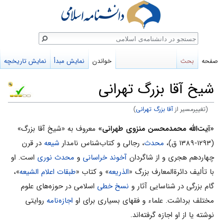
ستجو
صفحه
بحث
خواندن
نمایش مبدأ
نمایش تاریخچه
شیخ آقا بزرگ تهرانی
(تغییرمسیر از
آقا بزرگ تهرانی
)
پرش
پرش
«آیت‌الله محمدمحسن منزوی طهرانی»
معروف به «شیخ آقا بزرگ»
به
به
(۱۲۹۳-۱۳۸۹ ق)،
محدث
، رجالی و کتاب‌شناس نامدار
شیعه
در قرن
ناوبری
جستجو
چهاردهم هجری و از شاگردان
آخوند خراسانی
و
محدث نوری
است. او
با تألیف دائرةالمعارف بزرگ «
الذریعه
» و کتاب «
طبقات اعلام الشیعه
»،
گام بزرگی در شناسایی آثار و
نسخ خطی
اسلامی در حوزه‌های علوم
مختلف برداشت. علماء و فقهای بسیاری برای او
اجازه‌نامه
روایتی
نوشته یا از او اجازه گرفته‌اند.