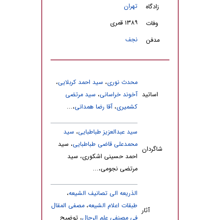
تهران
زادگاه
۱۳۸۹ قمری
وفات
نجف
مدفن
محدث نوری
،
سید احمد کربلایی
،
اساتید
آخوند خراسانی
،
سید مرتضی
کشمیری
،
آقا رضا همدانی
،...
سید عبدالعزیز طباطبایی
،
سید
محمدعلی قاضی طباطبایی
، سید
شاگردان
احمد حسینی اشکوری، سید
مرتضی نجومی،...
الذریعه الی تصانیف الشیعه
،
طبقات اعلام الشیعه
،
مصفی المقال
آثار
فی مصنفی علم الرجال
، توضیح