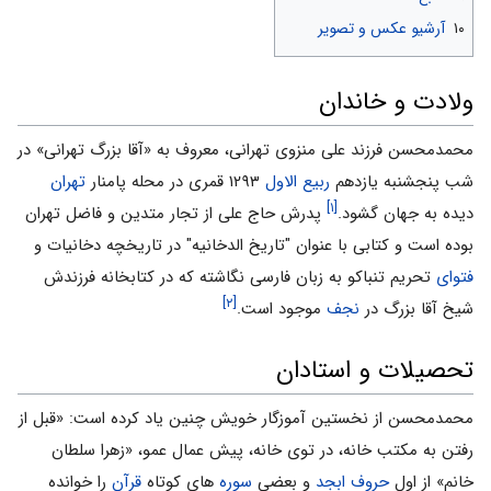
۱۰
آرشیو عکس و تصویر
ولادت و خاندان
محمدمحسن فرزند علی منزوی تهرانی، معروف به «آقا بزرگ تهرانی» در
شب پنجشنبه یازدهم
ربیع الاول
۱۲۹۳ قمری در محله پامنار
تهران
[۱]
دیده به جهان گشود.
پدرش حاج علی از تجار متدین و فاضل تهران
بوده است و کتابی با عنوان "تاریخ الدخانیه" در تاریخچه دخانیات و
فتوای
تحریم تنباکو به زبان فارسی نگاشته که در کتابخانه فرزندش
[۲]
شیخ آقا بزرگ در
نجف
موجود است.
تحصیلات و استادان
محمدمحسن از نخستین آموزگار خویش چنین یاد کرده است: «قبل از
رفتن به مکتب خانه، در توی خانه، پیش عمال عمو، «زهرا سلطان
خانم» ‌از اول
حروف ابجد
و بعضی
سوره
های کوتاه
قرآن
را خوانده