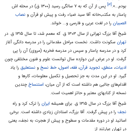
[۳]
بودم...».
پس از آن که به ۷ سالگی رسید (۱۳۰۰ ق) در محله اش
پامنار به مکتب‌خانه آقا سید ضیاء رفت و پیش او قرآن و
نصاب
الصبیان
را در لغت عربی و فارسی و... خواند.
شیخ آقا بزرگ تهرانی از سال ۱۳۰۳ ق. که معمم شد، تا سال ۱۳۱۵ ق. در
تهران
سکونت داشت. نخست مراحل مقدماتی را در مدرسه دانگی آغاز
کرد و در مدرسه پامنار و سپس در مدرسه فخریه (مروی) آن را پی
گرفت. او در عرض این دوازده سال توانست علوم و فنون مختلفی چون
ادبیات
،
منطق
،
تجوید قرآن
،
فقه
،
اصول
،
خط نسخ
و
نستعلیق
را یاد
گیرد. او در این مدت به جز تحصیل و تکمیل معلومات، کارها و
اقدام‌های جالبی هم داشته است که از آن میان،
استنساخ
چندین
نسخه از کتابهای معتبر و حائز اهمیت است.
شیخ آقا بزرگ در سال ۱۳۱۵ ق. برای همیشه
ایران
را ترک کرد و راه
نجف
را در پیش گرفت. آقا بزرگ، استادان زیادی داشته است. برخی
اساتید او در دوره مقدمات و سطوح و پیش از هجرت به نجف، یعنی
در تهران عبارتند از: