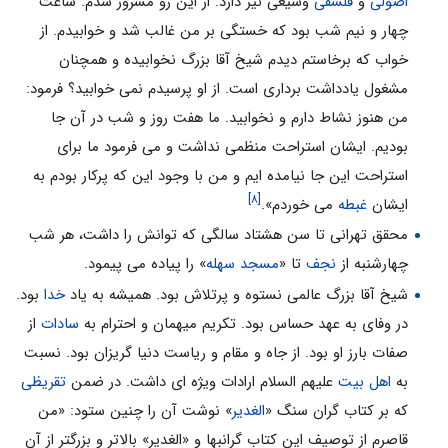
اصولی
و
فلسفی
وسیعی نیز دارد. از این رو مسرور شدم. ساعت
چهار و نیم شب بود که خستگی بر من غالب شد و خوابیدم. از
خواب که برخاستم دیدم شیخ آقا بزرگ نخوابیده و همچنان
مشغول یادداشت برداری است. از او پرسیدم نمی خوابید؟ فرمود:
من هنوز نشاط دارم و نخوابید. ما هفت روز و شب در آن جا
بودیم. ایشان استراحت منظمی نداشت و می فرمود ما برای
استراحت این جا نیامده ایم و من با وجود این که پرکار بودم به
[۸]
ایشان
غبطه
می خوردم».
محقق تهرانی تا سن هشتاد سالگی که توانش را داشت، هر شب
چهارشنبه از
نجف
تا «
مسجد سهله
» را پیاده می پیمود.
شیخ آقا بزرگ عالمی نستوه و پرتلاش بود. همیشه به یاد
خدا
بود.
در وفای به عهد حساس بود. تکریم میهمان و احترام به
سادات
از
صفات بارز او بود. از جاه و مقام و ریاست دنیا گریزان بود. نسبت
به
اهل بیت
علیهم السلام ارادات ویژه ای داشت. در ضمن
تقریظی
که بر کتاب گران سنگ «
الغدیر
» نوشت آن را چنین ستود: «من
قاصرم از توصیف این کتاب گرانبها و «الغدیر» بالاتر و بزرگتر از آن