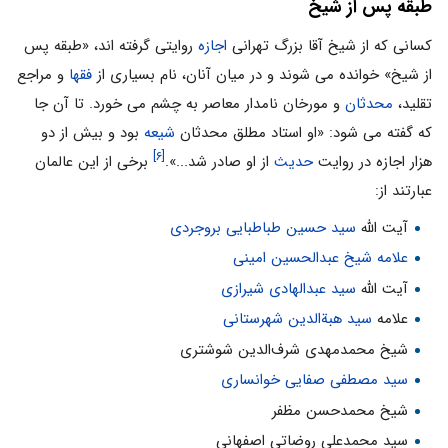
طبقه پس از شیخ
کسانی که از شیخ آقا بزرگ تهرانی
اجازه
روایتی گرفته اند، «طبقه پس
از شیخ» خوانده می شوند و در میان آنان، نام بسیاری از
فقها
و مراجع
تقلید،
محدثان
و مورخان نامدار معاصر به چشم می خورد. تا آن جا
که گفته می شود: «او استاد مطلق محدثان
شیعه
بود و بیش از دو
[۶]
هزار اجازه در روایت
حدیث
از او صادر شد...».
برخی از این عالمان
عبارتند از:
آیت الله
سید حسین طباطبایی بروجردی
علامه شیخ عبدالحسین امینی
آیت الله
سید عبدالهادی شیرازی
علامه
سید هبةالدین شهرستانی
شیخ محمدمهدی شرف‌الدین شوشتری
سید مصطفی صفایی خوانساری
شیخ محمدحسن مظفر
سید محمدعلی روضاتی اصفهانی