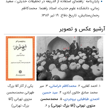
پایان‌نامه "راهنمای استفاده از الذریعه در تحقیقات حدیثی"، سعید
زمانی، دانشکده علوم حدیث، استاد راهنما: محمدکاظم
رحمان‌ستایش، تاریخ دفاع: ۱۹ تیر ۱۳۸۶.
آرشیو عکس و تصویر
یکی از آثار آقا بزرگ
۱. احمد کفایی، ۲.
محمدکاظم خراسانی
، ۳. میر
طهرانی محمدمحسن
محمد صادق خاتون آبادی، ۴.
سید حسین
منزوی تهرانی (آقا
احمدی طباطبایی بروجردی
، ۵.
محمدمحسن
بزرگ تهرانی)
منزوی تهرانی (آقا بزرگ تهرانی)
و ۶.