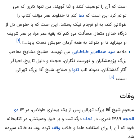
است که آن را توصیف کنند و ثنا گویند. من تنها کاری که می
توانم کرد این است که
دعا
کنم تا خداوند عمر مؤلف کتاب را
طولانی کند، به او فرجام نیک بخشد. این است که با خلوص دل از
درگاه خدای متعال مسألت می کنم که بقیه عمر مرا، بر عمر شریف
[۹]
او بیفزاید تا او بتواند به همه آرمان خویش دست یابد...».
علامه
سید عبدالعزیز طباطبایی
می نویسد: «شیخ مشایخ معاصر،
بزرگ پژوهشگران و فهرست نگاران، حجت و دلیل تاریخ، احیاگر
آثار گذشتگان، نمونه ناب
تقوا
و صلاح، شیخ آقا بزرگ تهرانی
[۱۰]
است».
وفات
مرحوم شیخ آقا بزرگ تهرانی پس از یک بیماری طولانی، در ۱۳
ذی
الحجه
۱۳۸۹ قمری، در
نجف
درگذشت و بر طبق وصیتش، در کتابخانه
خود که آن را برای استفاده علما و طلاب
وقف
کرده بود، به خاک سپرده
شد.