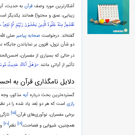
آشکارترین مورد وصف
قرآن
به حدیث، آیه‌ 
زیبایى، عمق و محتوا) همانند یکدیگر است. آ
تَقْشَعِرُّ مِنْهُ جُلُودُ الَّذِينَ يَخْشَوْنَ رَبَّهُمْ ثُمَّ تَلِينُ ج
گفته‌اند: درخواست
صحابه
پیامبر
صلى الله 
دو شأن نزول، افزون بر نمایاندن جایگاه ن
در ‌حالى ‌که بسیارى از مفسران، احسن‌الحد
«وَهَلْ أَتَاكَ حَدِيثُ مُوسَ
تأثیر از آیاتى مانند
دلایل نامگذاری قرآن به احس
گسترده‌ترین بحث درباره
آیه
مذکور، وجه 
رازى
است که هر دو بُعد یاد ‌شده را در نظر
[۱۵]
برخی مفسران، نوآورى‌های قرآن،
تازگى 
[۲۰]
[۱۹]
همچنین، شیوایى و فصاحت،
نظم
و 