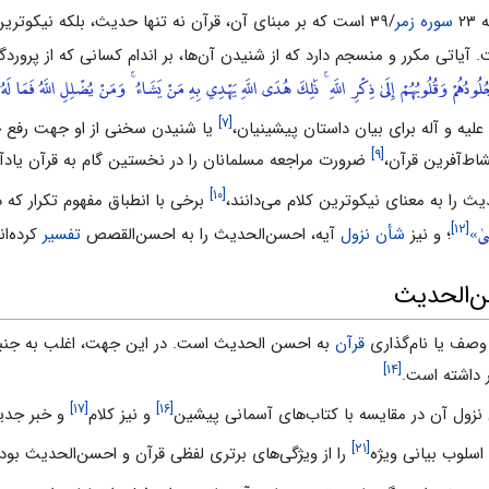
۲۳
سوره زمر
/۳۹ است که بر مبناى آن، قرآن نه ‌تنها حدیث، بلکه نیک
یاتى مکرر و منسجم دارد که از شنیدن آن‌ها، بر ‌اندام کسانى‌ که از پروردگا
ُلُودُهُمْ وَقُلُوبُهُمْ إِلَىٰ ذِكْرِ اللَّهِ ۚ ذَٰلِكَ هُدَى اللَّهِ يَهْدِي بِهِ مَنْ يَشَاءُ ۚ وَمَنْ يُضْلِلِ اللَّهُ فَمَا لَ
[۷]
علیه و آله براى بیان داستان پیشینیان،
یا شنیدن سخنى از او جهت رفع 
[۹]
شاط‌آفرین قرآن،
ضرورت مراجعه مسلمانان را در نخستین گام به قرآن یادآو
[۱۰]
یث را به ‌معناى نیکوترین کلام مى‌دانند،
برخى با انطباق مفهوم تکرار که 
ىٰ»
[۱۲]
؛ و نیز
شأن نزول
آیه، احسن‌الحدیث را به احسن‌القصص
تفسیر
کرده‌ان
ن‌الحدیث
وصف یا نام‌گذارى
قرآن
به احسن الحدیث است. در این جهت، اغلب به جنبه‌ها
[۱۴]
 داشته‌ است.
[۱۷]
[۱۶]
نزول آن در مقایسه با کتاب‌هاى آسمانى پیشین
و نیز کلام
و خبر جدی
[۲۱]
اسلوب بیانى ویژه
را از ویژگى‌هاى برترى لفظى قرآن و احسن‌الحدیث بودن