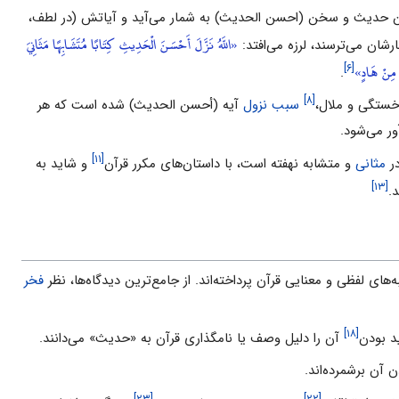
وترین حدیث و سخن (احسن الحدیث) به ‌شمار مى‌آید و آیاتش (در لطف،
«اللَّهُ نَزَّلَ أَحْسَنَ الْحَدِيثِ كِتَابًا مُتَشَابِهًا مَثَانِيَ
رشان مى‌ترسند، لرزه ‌مى‌افتد:
هُ مِنْ هَادٍ»
[۶]
.
[۸]
خستگى و ملال،
سبب نزول
آیه (أحسن الحدیث) شده است که هر
ر مى‌شود.
[۱۱]
در
مثانى
و متشابه نهفته است، با داستان‌هاى مکرر قرآن
و شاید به
[۱۳]
د.
ى لفظى و معنایى قرآن پرداخته‌اند. از جامع‌ترین دیدگاه‌ها، نظر
فخر
[۱۸]
د بودن
آن را دلیل وصف یا نامگذارى قرآن به «حدیث» مى‌دانند.
 آن برشمرده‌اند.
[۲۳]
[۲۲]