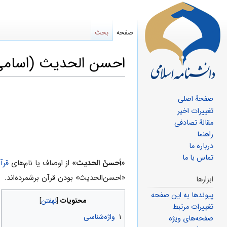
صفحه
بحث
احسن ‌الحدیث (اسامی
پرش
پرش
صفحهٔ اصلی
به
به
تغییرات اخیر
ناوبری
جستجو
مقالهٔ تصادفی
راهنما
درباره ما
تماس با ما
«أحسنُ الحدیث»
از اوصاف یا نام‌هاى
قرآ
«احسن‌الحدیث» بودن قرآن برشمرده‌اند.
ابزارها
پیوندها به این صفحه
محتویات
تغییرات مرتبط
۱
واژه‌شناسی
صفحه‌های ویژه