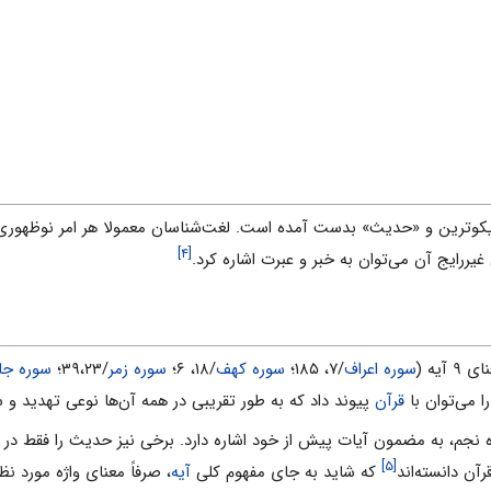
[۴]
یررایج آن مى‌توان به خبر و عبرت اشاره کرد.
سوره اعراف
/۷، ۱۸۵؛
سوره کهف
/۱۸، ۶؛
سوره زمر
/۳۹،۲۳؛
سوره جا
قرآن
پیوند داد که به ‌طور تقریبى در همه آن‌ها نوعى تهدید و 
[۵]
آن دانسته‌اند
که شاید به جاى مفهوم کلى
آیه
، صرفاً معناى واژه مورد نظر