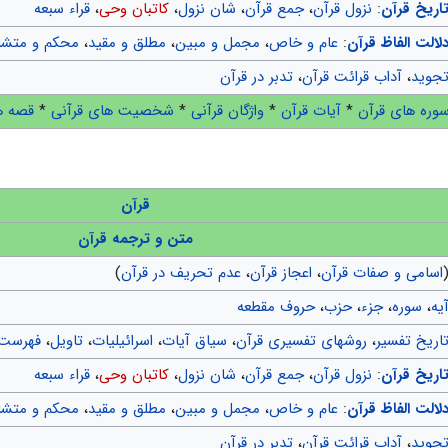
اریخ قرآن
:
نزول قرآن
،
جمع قرآن
،
شان نزول
،
کاتبان وحی
،
قراء سبعه
لالت الفاظ قرآن
:
عام و خاص
،
مجمل و مبین
،
مطلق و مقید
،
محکم و متشا
جوید
،
آداب قرائت قرآن
،
تدبر در قرآن
وره های قرآن
*
آیات قرآن
*
واژگان قرآنی
*
شخصیت های قرآنی
*
قصه ه
قرآن
متن و ترجمه قرآن
اسامی و صفات قرآن
،
اعجاز قرآن
،
عدم تحریف در قرآن
)
یه
،
سوره
،
جزء
،
حزب
،
حروف مقطعه
اریخ تفسیر
،
روشهای تفسیری قرآن
،
سیاق آیات
،
اسرائیلیات
،
تاویل
،
فهرست 
اریخ قرآن
:
نزول قرآن
،
جمع قرآن
،
شان نزول
،
کاتبان وحی
،
قراء سبعه
لالت الفاظ قرآن
:
عام و خاص
،
مجمل و مبین
،
مطلق و مقید
،
محکم و متشا
جوید
،
آداب قرائت قرآن
،
تدبر در قرآن