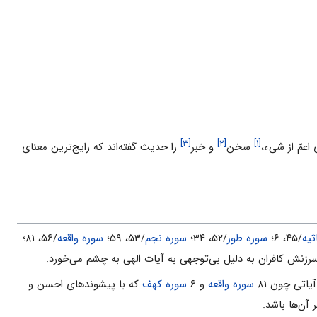
[۳]
[۲]
[۱]
سخن
و خبر
را حدیث گفته‌اند که رایج‌ترین معناى
ثیه
/۴۵، ۶؛
سوره طور
/۵۲، ۳۴؛
سوره نجم
/۵۳، ۵۹؛
سوره واقعه
/۵۶، ۸۱؛
سرزنش کافران به ‌دلیل بى‌توجهى به آیات الهى به چشم مى‌خورد.
سوره واقعه
و ۶
سوره کهف
که با پیشوندهاى احسن و
 آن‌ها باشد.