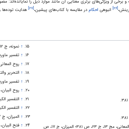
 و برخى از ویژگى‌هاى برترى معنایى آن مانند موارد ذیل را نمایانده‌اند: مص
[۲۷]
[۲۶]
رینش،
انبوهى
احکام
در مقایسه با کتاب‌هاى پیشین،
هدایت توده‌ها و 
↑
نمونه، ج‌ ۱۲، ص‌ ۱۶۲.
↑
تفسیر ماوردى، ج‌ 
↑
روح المعانى، مج‌ ۱۳، ج‌
↑
التحریر والتنویر، ج
↑
تفسیر ماوردى، ج‌ 
↑
روح البیان، ج‌ ۸، ص
↑
التفسیر الکبیر، ج‌ ۶
↑
التفسیر الکبیر، ج‌ ۶
↑
المیزان، ج ‌۱۷، ص‌ ۲۵۶.
↑
فتح البیان، ج‌ ۸، ص‌
کنزالدقائق، ج‌ ۱۱، ص‌ ۲۹۷؛ روح المعانى، مج‌ ۱۳، ج ‌۲۳، ص ۳۸۱؛ المیزان، ج‌ ۱۷، ص‌