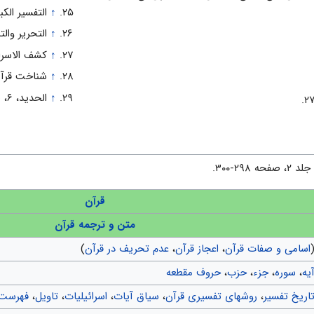
↑
التفسیر الکبیر، ج‌ ۶
↑
التحریر والتنویر، ج
↑
کشف الاسرار، ج‌ ۸،
↑
شناخت قرآن، 
↑
الحدید، ۶، ص‌ ۱۵۸.
 ۲۹۸-۳۰۰.
قرآن
متن و ترجمه قرآن
اسامی و صفات قرآن
،
اعجاز قرآن
،
عدم تحریف در قرآن
)
یه
،
سوره
،
جزء
،
حزب
،
حروف مقطعه
اریخ تفسیر
،
روشهای تفسیری قرآن
،
سیاق آیات
،
اسرائیلیات
،
تاویل
،
فهرست 