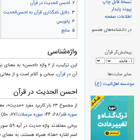
نسخهٔ قابل چاپ
۲
احسن الحدیث در قرآن
پیوند پایدار
۳
دلایل نامگذاری قرآن به احسن‌الحدیث
اطلاعات صفحه
۴
پانویس
در دانشنامه‌های همسو
۵
منابع
واژه‌شناسی
پیمایش‌گر قرآن
این ترکیب، از ۲ واژه «احسن» به ‌معناى نیکوترین و «حدیث» بدست آمده است. لغت‌شناسان معمولا هر امر نوظهورى اعمّ از شىء،
آن در
قرآن
، سخن و کلام است و از معانى غ
سایر سایت‌ها
موسسه اهل‌البیت (ع)
احسن الحدیث در قرآن
از مجموع ‌۲۳ بار کاربرد مفرد «حدیث»، معناى ۹ آیه (
سوره قلم
/۶۸، ۴۴؛
سوره مرسلات
/۷۷، ۵۰) را مى‌توان با
برخى معتقدند واژه حدیث در آیه‌ ۵۹ سوره نجم، به مضمون آیات پیش از خود اشاره دارد. برخى نیز حدیث را فقط در آیاتى چون ۸۱
اسم اشاره «هذا» همراه هستند، به ‌معناى قر