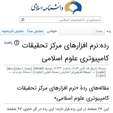
ستجو
رده
بحث
خواندن
نمایش مبدأ
نمایش تاریخچه
راهنما
رده:نرم افزارهای مرکز تحقیقات
کامپیوتری علوم اسلامی
نسخهٔ تاریخ ‏۱۵ اکتبر ۲۰۱۳، ساعت ۱۲:۳۳ توسط
Zamani
(
بحث
|
مشارکت‌ها
)
(
تفاوت
)
→ نسخهٔ قدیمی‌تر
| نمایش نسخهٔ فعلی (تفاوت) | نسخهٔ جدیدتر ←
(تفاوت)
پرش
پرش
مقاله‌های ردهٔ «نرم افزارهای مرکز تحقیقات
به
به
کامپیوتری علوم اسلامی»
ناوبری
جستجو
این ۶۳ صفحه در این رده قرار دارند؛ این رده در کل حاوی ۶۳ صفحه