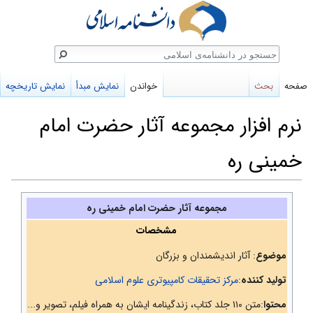
ستجو
صفحه
بحث
خواندن
نمایش مبدأ
نمایش تاریخچه
نرم افزار مجموعه آثار حضرت امام
خمینی ره
پرش
پرش
مجموعه آثار حضرت امام خمینی ره
به
به
مشخصات
ناوبری
جستجو
موضوع
: آثار اندیشمندان و بزرگان
تولید کننده
:
مرکز تحقیقات کامپیوتری علوم اسلامی
محتوا
:متن ۱۱۰ جلد کتاب، زندگینامه ایشان به همراه فیلم، تصویر و...