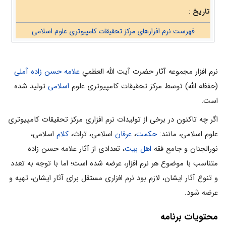
تاریخ
:
فهرست نرم افزارهای مرکز تحقیقات کامپیوتری علوم اسلامی
نرم افزار مجموعه آثار حضرت آيت الله العظمي
علامه حسن زاده آملی
(حفظه الله) توسط مرکز تحقیقات کامپیوتری علوم
اسلامی
تولید شده
است.
اگر چه تاكنون در برخى از توليدات نرم ‌افزارى مركز تحقيقات كامپيوترى
علوم اسلامى، مانند:
حكمت
،
عرفان
اسلامى، تراث،
كلام
اسلامى،
نورالجنان و جامع فقه
اهل بيت
، تعدادى از آثار علامه حسن زاده
متناسب با موضوع هر نرم‌ افزار، عرضه شده است؛ اما با توجه به تعدد
و تنوع آثار ايشان، لازم بود نرم‌ افزاری مستقل برای آثار ایشان، تهيه و
عرضه شود.
محتویات برنامه