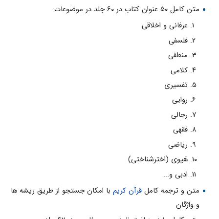
متن کامل ۵۰ عنوان کتاب در ۶۰ جلد در موضوعات:
عرفانى و اخلاقى
فلسفى
منطقى
كلامى
تفسيرى
روايى
رجالى
فقهى
رياضى
هَيوى (اخترشناختى)
ادبى و...
متن و ترجمه کامل
قرآن کريم
با امکان جستجو از طریق ريشه ها
و واژگان