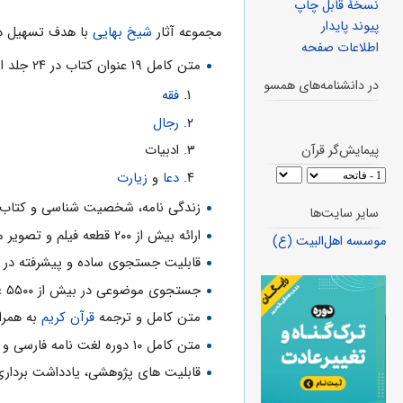
نسخهٔ قابل چاپ
پیوند پایدار
مجموعه آثار
شیخ بهایی
با هدف تسهیل در
اطلاعات صفحه
متن کامل ۱۹ عنوان کتاب در ۲۴ جلد از آثار شیخ بهایی در موضوعاتی از جمله؛
در دانشنامه‌های همسو
فقه
رجال
ادبیات
پیمایش‌گر قرآن
دعا
و
زیارت
زندگی نامه، شخصیت شناسی و کتاب 
سایر سایت‌ها
ارائه بیش از ۲۰۰ قطعه فیلم و تصویر مرتبط با شیخ بهایی
موسسه اهل‌البیت (ع)
قابلیت جستجوی ساده و پیشرفته در
جستجوی موضوعی در بیش از ۵۵۰۰ عنوان باب به وسیله فهرست گزینشی مقایسه متون کتب برنامه با یکدیگر
متن کامل و ترجمه
قرآن کریم
به همرا
متن کامل ۱۰ دوره لغت نامه فارسی و عربی در ۶۲ جلد با قابلیت جستجو
قابلیت های پژوهشی، یادداشت برداری