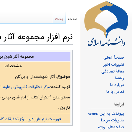
صفحه
بحث
نرم افزار مجموعه آثار
پرش
پرش
مجموعه آثار شیخ به
صفحهٔ اصلی
به
به
تغییرات اخیر
مشخصات
ناوبری
جستجو
مقالهٔ تصادفی
موضوع
: آثار اندیشمندان و بزرگان
راهنما
درباره ما
تولید کننده
:
مرکز تحقیقات کامپیوتری علوم ا
تماس با ما
محتوا
:متن ۱۹عنوان كتاب از آثار شیخ بهایی درموضوعات فقه، رجال و ...
ابزارها
تاریخ
:
پیوندها به این صفحه
فهرست نرم افزارهای مرکز تحقیقات کا
تغییرات مرتبط
صفحه‌های ویژه