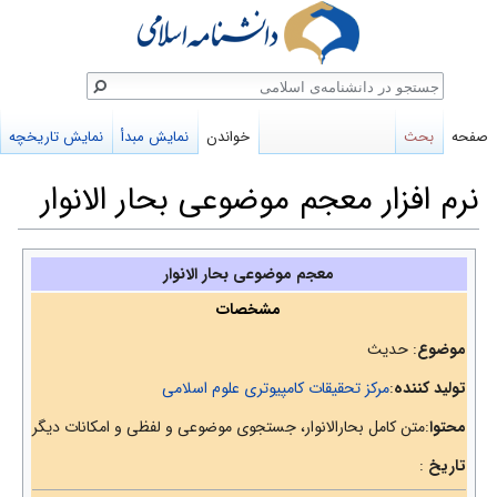
ستجو
صفحه
بحث
خواندن
نمایش مبدأ
نمایش تاریخچه
نرم افزار معجم موضوعی بحار الانوار
پرش
پرش
معجم موضوعی بحار الانوار
به
به
مشخصات
ناوبری
جستجو
موضوع
: حدیث
تولید کننده
:
مرکز تحقیقات کامپیوتری علوم اسلامی
محتوا
:متن کامل بحارالانوار، جستجوی موضوعی و لفظی و امکانات دیگر
تاریخ
: