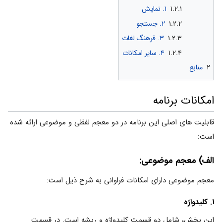
۱.۲.۱
۱. نمایش
۱.۲.۲
۲. جستجو
۱.۲.۳
۳. فرهنگ لغات
۱.۲.۴
۴. سایر امکانات
۲
منابع
امکانات برنامه
قابلیت های اصلی این برنامه در دو معجم لفظی و موضوعی ارائه شده
است:
الف) معجم موضوعی:
معجم موضوعی دارای امکانات فراوانی به شرح ذیل است:
۱. کلیدواژه
این بخش، شامل دو قسمت کلیدواژه و ریشه است. در قسمت