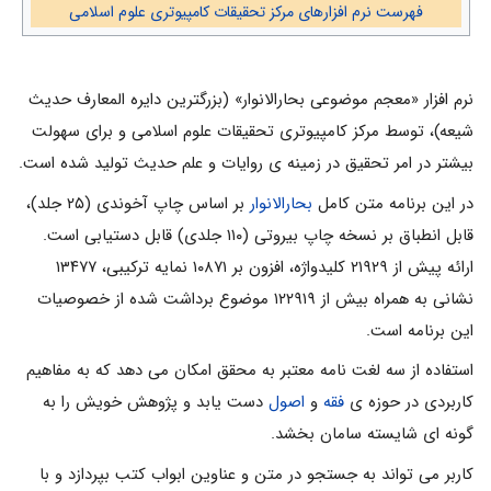
فهرست نرم افزارهای مرکز تحقیقات کامپیوتری علوم اسلامی
نرم افزار «معجم موضوعی بحارالانوار» (بزرگترین دایره المعارف حدیث
شیعه)، توسط مرکز کامپیوتری تحقیقات علوم اسلامی و برای سهولت
بیشتر در امر تحقیق در زمینه ی روایات و علم حدیث تولید شده است.
در این برنامه متن کامل
بحارالانوار
بر اساس چاپ آخوندی (۲۵ جلد)،
قابل انطباق بر نسخه چاپ بیروتی (۱۱۰ جلدی) قابل دستیابی است.
ارائه پیش از ۲۱۹۲۹ کلیدواژه، افزون بر ۱۰۸۷۱ نمایه ترکیبی، ۱۳۴۷۷
نشانی به همراه بیش از ۱۲۲۹۱۹ موضوع برداشت شده از خصوصیات
این برنامه است.
استفاده از سه لغت نامه معتبر به محقق امکان می دهد که به مفاهیم
کاربردی در حوزه ی
فقه
و
اصول
دست یابد و پژوهش خویش را به
گونه ای شایسته سامان بخشد.
کاربر می تواند به جستجو در متن و عناوین ابواب کتب بپردازد و با