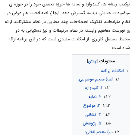
ترکیب ریشه ها، کلیدواژه و نمایه ها حوزه تحقیق خود را در حوزه ی
موضوعات حدیثی برنامه گسترش دهد. ارجاع اصطلاحات هم عرض در
نظام مترادفات، تفکیک اصطلاحات چند معنایی در نظام مشترکات، ارائه
ی فهرست مفاهیم وابسته در نظام مرتبطات و نیز دستیابی به دو
محیط مستقل کاربری، از امکانات مفیدی است که در این برنامه ارائه
شده است.
محتویات
۱
امکانات برنامه
۱.۱
الف) معجم موضوعی:
۱.۱.۱
۱. کلیدواژه
۱.۱.۲
۲. نمایه
۱.۱.۳
۳. موضوع
۱.۱.۴
۴. نشانی
۱.۱.۵
۵. پژوهش
۱.۲
ب) معجم لفظی: