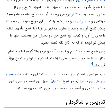
حسن
و
امام حسین
علیهماالسلام را پیش او آورده است و می فرماید:
«یا شیخ علّمهُما الفقه؛ به این دو فرزند
فقه
بیاموز». شیخ پس از
بیداری به حیرت و تفکر فرو می رود؛ تا آن که صبح، فاطمه مادر
سید
مرتضی
و
سید رضی
، دو پسر خود را که در آن موقع خردسال بوده اند،
پیش شیخ آورده، و همان عبارت مذکور در رؤیا (یا شیخ علّمهما الفقه)
را به زبان آورد و گفت: ای شیخ این دو پسران من هستند، اینها را
پیش تو آورده ام که به آنان فقه تعلیم دهی.
پس شیخ مفید به تعلیم و تربیت آن دو برادر والا گوهر اهتمام تمام
بکار برد تا هر دو از ذخیره های ارزشمند
اسلام
و از نوادر و نوابغ ‌روزگار
[۱]
گردیدند.
سید مرتضی همچنین از محضر عالمانی مانند: ابن نباته سعد،
حسین
بن علی بن بابویه
(برادر
شیخ صدوق
)، سهل بن احمد دیباجی، ابن
جندی بغدادی و أحمد بن محمد بن عمران کاتب بهره مند شد.
تدریس و شاگردان