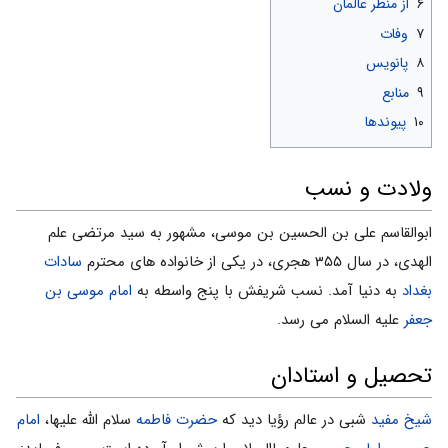
۶
از منظر عالمان
۷
وفات
۸
پانویس
۹
منابع
۱۰
پیوندها
ولادت و نسب
ابوالقاسم علی بن الحسین بن موسی، مشهور به سید مرتضی علم
الهدی، در سال ۳۵۵ هجری، در یکی از خانواده های محترم
سادات
بغداد
به دنیا آمد. نسب شریفش با پنج واسطه به
امام موسی بن
جعفر
علیه السلام می رسد.
تحصیل و استادان
شیخ مفید
شبی در عالم رؤیا دید که
حضرت فاطمه
سلام الله علیها،
امام