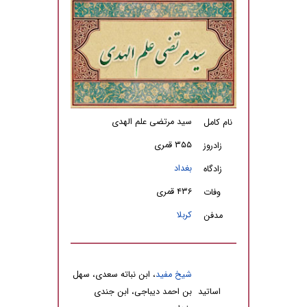
سید مرتضی علم الهدی
نام کامل
۳۵۵ قمری
زادروز
بغداد
زادگاه
۴۳۶ قمری
وفات
کربلا
مدفن
شیخ مفید
، ابن نباته سعدی، سهل
اساتید
بن احمد دیباجی، ابن جندی