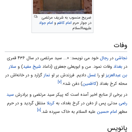
ضریح منسوب به شریف مرتضی
در جوار حرم
امام کاظم
و
امام جواد
علیهماالسلام
وفات
نجاشی
در
رجال
خود می نویسد: «... سید مرتضی در سال ۴۳۶ قمری
در
بغداد
وفات نمود. من و ابویعلی جعفری (داماد
شیخ مفید
) و
سلار
بن عبدالعزیز
او را
غسل
دادیم. فرزندش بر او
نماز
گزارد و در خانه‌اش در
[۷]
محله کرخ بغداد (
کاظمین
) دفن شد».
در برخی از منابع اخیر آمده است که پیکر سید مرتضی و برادرش
سید
رضی
مدتی پس از دفن در کرخ بغداد، به
کربلا
منتقل گردید و در حرم
[۸]
مطهر
امام حسین
علیه السلام به خاک سپرده شد.
پانویس