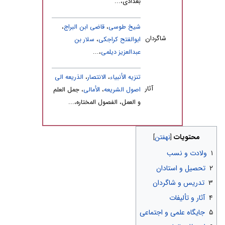
بغدادی،...
شیخ طوسی
،
قاضی ابن البراج
،
شاگردان
ابوالفتح کراجکی
،
سلار بن
عبدالعزیز دیلمی
،...
تنزیه الأنبیاء
،
الانتصار
،
الذریعه الی
آثار
اصول الشریعه
،
الأمالی
، جمل العلم
و العمل، الفصول المختاره،...
محتویات
۱
ولادت و نسب
۲
تحصیل و استادان
۳
تدریس و شاگردان
۴
آثار و تألیفات
۵
جایگاه علمی و اجتماعی