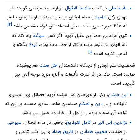
علامه حلی
در کتاب
خلاصة الاقوال
درباره سید مرتضی گوید: علم
الهدی رکن
امامیه
و معلم ایشان بوده و مصنفات او تا زمان حاضر
[۴]
که ۶۹۳ هجرت می باشد، محل استفاده آن فرقه حقه می باشد.
شیخ عزالدین احمد بن مقبل گوید: اگر کسی
سوگند
یاد کند که
علم الهدی در علوم عربیه داناتر از خود عرب بوده،
دروغ
نگفته و
[۵]
گناهی نکرده است.
شخصیت علم الهدی از دیدگاه دانشمندان
اهل سنت
هم پوشیده
نمانده است، بلکه در اثر کثرت تألیفات و آثار، مورد توجه آنان نیز
گردیده است.
ابن خلکان
، یکی از مورخین اهل سنت گوید: فضائل وی بسیار و
تالیفات او در
دین
و
احکام
مسلمین شاهد صادق هستند بر این که
شاخه آن شجره بوده و از اهل آن خانواده جلیل می باشد.
عزالدین ابن اثیر
در
کامل التواریخ
، یافعی در مرآة الجنان،
سیوطی
در طبقات،
خطیب بغدادی
در
تاریخ بغداد
و ابن کثیر شامی و