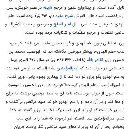
نایل آمده است. او پیشوای فقهی و مرجع
شیعه
در عصر خویش، پس
از درگذشت استاد عالی قدرش
شیخ مفید
(م، ۴۱۳ ق) بوده است. علم
الهدی همچنین مدت سی سال
امیر الحاج
و حرمین و نقیب الاشراف و
قاضی القضات و مرجع تظلّمات و شکایات مردم بوده است.
وی به القابی چون عَلم الهدی و ذوالمجدین ملقب می باشد. در مورد
لقب «علم الهدی»، بیشتر مورخین نگاشته اند که: ابوسعید محمد بن
حسین وزیر
القادر بالله
(خلافت ۴۲۲-۳۸۱ ق) در سال ۴۲۰ قمری بیمار
شد. شبی در خواب دید که
امیرالمؤمنین
علیه السلام به او می فرماید:
به علم الهدی بگو برای تو
دعا
کند تا از بیماری بهبود یابی. وزیر گفت:
یا امیرالمؤمنین، علم الهدی کیست؟ فرمود: علی بن الحسین الموسوی
است. چون از خواب برخاست، نامه ای به سید مرتضی نوشت که برای
او دعا کند و در آن نامه او را علم الهدی خواند. سید مرتضی برآشفت و
از وزیر خواست که او را با این لقب بزرگ نخواند. وزیر گفت: به خدا
قسم امیرالمؤمنین علیه السلام امر فرموده که شما را به این لقب
بخوانم. بعد از آن که وزیر از دعای سید مرتضی شفا یافت، جریان