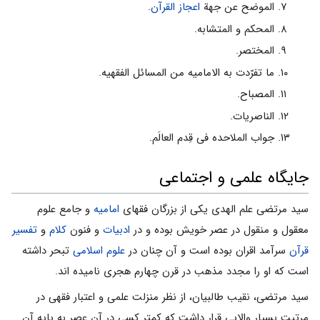
الموضح عن جهة
اعجاز القرآن
.
المحکم و المتشابه.
المختصر.
ما تفرّدت به الامامیه من المسائل الفقهیه.
المصباح.
الناصریات.
جواب الملاحده فی قِدم العالَم.
جایگاه علمی و اجتماعی
سید مرتضی علم الهدی یکی از بزرگان فقهای
امامیه
و جامع علوم
معقول و منقول در عصر خویش بوده و در
ادبیات
و فنون
کلام
و
تفسیر
قرآن
سرآمد اقران بوده است و آن چنان در
علوم اسلامی
تبحر داشته
است که او را مجدد مذهب در قرن چهارم هجری نامیده اند.
سید مرتضی، نقیب طالبیان، از نظر منزلت علمی و اعتبار فقهی در
مرتبت بسیار والایی قرار داشت که کمتر کسی در آن عصر به پایه آن