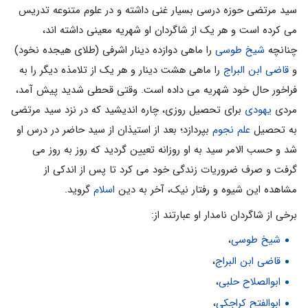
سید مرتضی حوزه درسی بسیار غنی داشته و در علوم متنوعه تدریس
می کرده است و هر یک از شاگردان او شهریه معینی داشته اند،
چنانچه
شیخ طوسی
را ماهی دوازده دینار اشرفی (طلای هیجده نخود)
و
قاضی ابن البراج
را ماهی هشت دینار و هر یک از تلامذه دیگر را به
فراخور حال خود شهریه می داده است. وقتی قحطی شدید پیش آمد،
مردی
یهودی
برای تحصیل روزی، چاره اندیشید که در نزد سید مرتضی
به تحصیل
علم نجوم
بپردازد؛ بعد از استیذان از سید حاضر در درس او
شد و حسب الامر سید به او روزانه تعیین گردید که روز به روز می
گرفت و صرف ضروریات زندگی خود می کرد تا پس از اندکی از
مشاهده این شیوه و رفتار نیک، آخر به دین
اسلام
گروید.
برخی از شاگردان نامدار او عبارتند از:
شیخ طوسی
،
قاضی ابن البراج
،
ابوالصلاح حلبی
،
ابوالفتح کراجکی
،