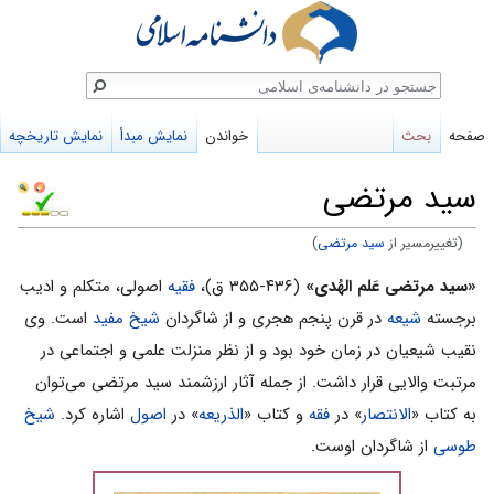
ستجو
صفحه
بحث
خواندن
نمایش مبدأ
نمایش تاریخچه
سید مرتضی
(تغییرمسیر از
سيد مرتضى
)
پرش
پرش
«سید مرتضی عَلم الهُدی»
(۴۳۶-۳۵۵ ق)،
فقیه
اصولی، متکلم و ادیب
به
به
برجسته
شیعه
در قرن پنجم هجری و از شاگردان
شیخ مفید
است. وی
ناوبری
جستجو
نقیب شیعیان در زمان خود بود و از نظر منزلت علمی و اجتماعی در
مرتبت والایی قرار داشت. از جمله آثار ارزشمند سید مرتضی می‌توان
به کتاب «
الانتصار
» در
فقه
و کتاب «
الذریعه
» در
اصول
اشاره کرد.
شیخ
طوسی
از شاگردان اوست.