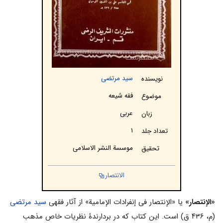
سید مرتضی
نویسنده
فقه شیعه
موضوع
عربی
زبان
۱
تعداد جلد
موسسة النشر الاسلامی
تحقیق
الانتصار
«الإنتصار»
یا «الإنتصار فی إنفرادات الإمامیة» از آثار فقهى
سيد مرتضى
(م، ۴۳۶ ق) است. این کتاب که در بردارندۀ نظریات خاص مذهب