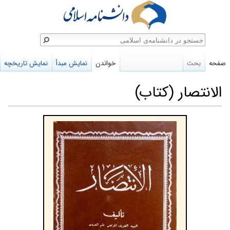
ستجو
صفحه
بحث
خواندن
نمایش مبدأ
نمایش تاریخچه
الانتصار (کتاب)
پرش
پرش
به
به
ناوبری
جستجو