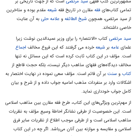
مشهورترین کتب فقهی
سید مرتضی
است که از جهت تاریخی بر
تمامی کتاب‌های
فقه
مقارن در تاریخ فقه
شیعه
مقدم بوده و متاخرین
از سید مرتضی، همچون
شیخ الطائفه
و
علامه حلی
به آن عنایت
خاصی داشته‌اند.
سيد مرتضى
کتاب «الانتصار» را براى وزير عميدالدين نوشت زيرا
علماى
عامه
بر
شيعه
خرده مى گرفتند كه اين فروع مخالف
اجماع
است. مؤلف در اين كتاب ثابت كرده است كه اين مسائل نه تنها
مخالف ديدگاه‌هاى فقهاى مذاهب ديگر نيست، بلكه حجت قاطع از
كتاب
و
سنت
بر آن قائم است. مؤلف سعی نموده در نهایت اختصار به
اشکالات وارد بر منفردات مذهب امامیه جواب داده و از شرح و بیان
کامل جواب خودداری نماید.
از مهم‌ترین ویژگی‌های این کتاب، طرح فقه مقارن بین مذاهب اسلامی
است. این خصوصیت از طرفی نشانگر احاطۀ وسیع مؤلف به نظریات
مذاهب اسلامی است و از طرفی موجب اطلاع از نظریات سایر فرق
اسلامی و مقایسه و موازنه بین آنان می‌باشد. اگر چه در این کتاب