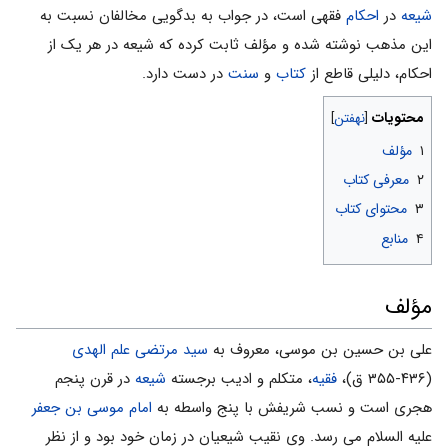
شیعه
در
احکام
فقهی است، در جواب به بدگویی مخالفان نسبت به
این مذهب نوشته شده و مؤلف ثابت کرده که شیعه در هر یک از
احکام، دلیلی قاطع از
کتاب
و
سنت
در دست دارد.
محتویات
۱
مؤلف
۲
معرفى كتاب
۳
محتوای کتاب
۴
منابع
مؤلف
علی بن حسین بن موسی، معروف به
سید مرتضی علم الهدی
(۴۳۶-۳۵۵ ق)،
فقیه
، متکلم و ادیب برجسته
شیعه
در قرن پنجم
هجری است و نسب شریفش با پنج واسطه به
امام موسی بن جعفر
علیه السلام می رسد. وی نقیب شیعیان در زمان خود بود و از نظر