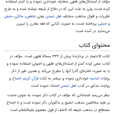
مؤلف از استدلال‌های فقهی متعارف خودداری نموده و یا کمتر استفاده
کرده است، ولی به علت این که در دفاع از شیعه نوشته شده و به طرح
نظریات و اقوال مذاهب مختلف
اهل تسنن
یعنی
شافعی
،
مالکی
،
حنفی
و
حنبلی
پرداخته است، به صورت کتابی که فقه مقارن را تبیین
می‌نماید در آمده است.
محتوای کتاب
کتاب الانتصار در بردارندۀ بیش از ۳۳۶ مسالۀ فقهی است. مؤلف در
کتاب سعی کرده کمتر از استدلال‌های فقهی و اصولی استفاده نموده و
یا به صورت اشاره‌ای گذرا آنها را مطرح می‌کند و همین طور از ذکر
روایات
امامیه
خودداری نموده و بیشتر به آیات
قرآن کریم
،
اجماع
و
روایات مذکور در کتب
اهل تسنن
استناد نموده است.
بنظر می‌رسد اجماعاتی که مؤلف در کتاب ذکر نموده، به عنوان حجت
بر علیه مخالفین مذهب تشیع و بدگویان ذکر نموده است و با اجماع
مصطلح در مذهب شیعه که کاشف از قول معصوم علیه‌السّلام است