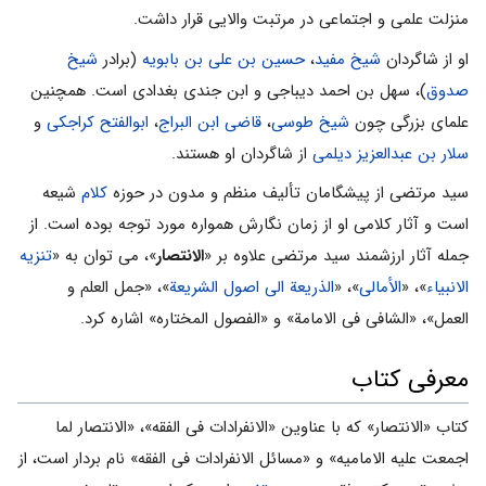
منزلت علمی و اجتماعی در مرتبت والایی قرار داشت.
او از شاگردان
شیخ مفید
،
حسین بن علی بن بابویه
(برادر
شیخ
صدوق
)، سهل بن احمد دیباجی و ابن جندی بغدادی است. همچنین
علمای بزرگی چون
شیخ طوسی
،
قاضی ابن البراج
،
ابوالفتح کراجکی
و
سلار بن عبدالعزیز دیلمی
از شاگردان او هستند.
سید مرتضی از پیشگامان تألیف منظم و مدون در حوزه
کلام
شیعه
است و آثار کلامی او از زمان نگارش همواره مورد توجه بوده است. از
جمله آثار ارزشمند سید مرتضی علاوه بر «
الانتصار
»، می توان به «
تنزیه
الانبیاء
»، «
الأمالی
»، «
الذریعة الی اصول الشریعة
»، «جمل العلم و
العمل»، «الشافی فی الامامة» و «الفصول المختاره» اشاره کرد.
معرفى كتاب
کتاب «الانتصار» که با عناوین «الانفرادات فی الفقه»، «الانتصار لما
اجمعت علیه الامامیه» و «مسائل الانفرادات فی الفقه» نام بردار است، از