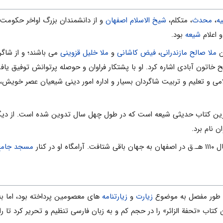
یه
،
محدث
، متکلم،
شیخ‎ الاسلام
اصفهان
و از دانشمندان بزرگ اواخر حکومت
و اعلام
شیعه
بود.
ن
ملا صالح مازندرانی
،
فیض کاشانی
و
ملا خلیل قزوینی
می باشند؛ و از شاگر
خاتون آبادی اشاره کرد. او با پشتکار فراوان و حوصله پرتوانش توفیق یافت
می و تعلیم و تربیت شاگردان بسیار و اداره امور دینی شیعیان عصر خویش،
ین کتاب حدیثی شیعه است که در طول چهل سال تدوین شده است. از دیگر
ن نام برد.
 باقی شتافت. آرامگاه او در کنار
مسجد جامع
 طور مفصل به موضوع
زیارت
و
زیارتنامه
های معصومین پرداخته بود، اما به 
کتاب «تحفة الزائر» را در حجم کم و به زبان فارسی تنظیم و تحریر کرد تا را