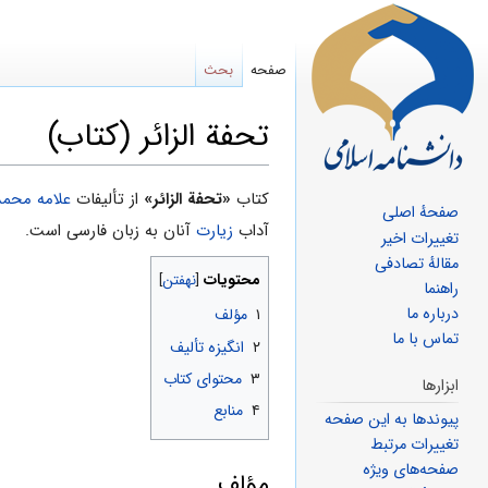
صفحه
بحث
تحفة الزائر (کتاب)
پرش
پرش
کتاب
«تحفة الزائر»
از تألیفات
علامه محمد
صفحهٔ اصلی
به
به
آداب
زیارت
آنان به زبان فارسی است.
تغییرات اخیر
ناوبری
جستجو
مقالهٔ تصادفی
محتویات
راهنما
درباره ما
۱
مؤلف
تماس با ما
۲
انگیزه تألیف
۳
محتوای کتاب
ابزارها
۴
منابع
پیوندها به این صفحه
تغییرات مرتبط
صفحه‌های ویژه
مؤلف