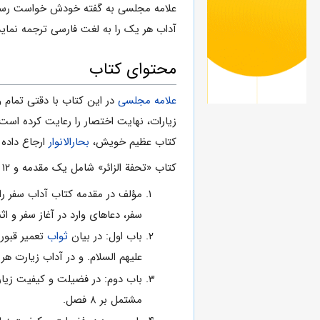
علامه مجلسی به گفته خودش خواست رساله ا
آداب هر یک را به لغت فارسی ترجمه نماید
محتوای کتاب
علامه مجلسی
در این کتاب با دقتی تمام 
زیارات، نهایت اختصار را رعایت کرده است
کتاب عظیم خویش،
بحارالانوار
ارجاع داده
کتاب «تحفة الزائر» شامل یک مقدمه و ۱۲ باب و یک خاتمه و معلقات به شرح زیر است:
مؤلف در مقدمه کتاب آداب سفر را
سفر، دعاهای وارد در آغاز سفر و اث
باب اول: در بیان
ثواب
تعمیر قبور
علیهم السلام. و در آداب زیارت هر
باب دوم: در فضیلت و کیفیت زیار
مشتمل بر ۸ فصل.