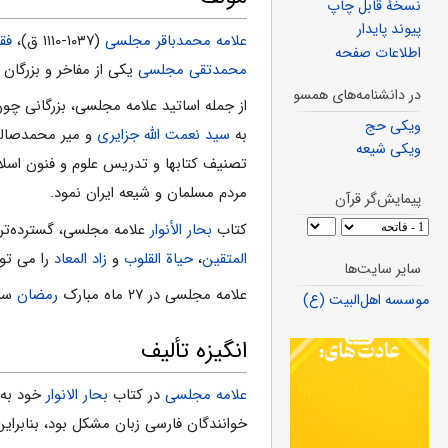
نسخهٔ قابل چاپ
پیوند پایدار
علامه محمدباقر مجلسى
(۱۰۳۷-۱۱۱۰ ق)،
فق
اطلاعات صفحه
محمدتقی مجلسی
یکی از مفاخر و بزرگان 
در دانشنامه‌های همسو
از جمله اساتید علامه مجلسی، بزرگانی چو
ویکی حج
به
سید نعمت الله جزایری
و میر محمدصالح 
ویکی شیعه
تصنیف کتابها و تدریس علوم و فنون اسلا
مردم مسلمان و شیعه ایران نمود.
پیمایش‌گر قرآن
کتاب
بحار الأنوار
علامه مجلسى، گسترده‌تر
المتقین
،
حیاة القلوب
و
زاد المعاد
را می توا
سایر سایت‌ها
علامه مجلسی در ۲۷ ماه مبارک
رمضان
سال ۱۱۱۰ هـ.ق در اصفهان به جهان
موسسه اهل‌البیت (ع)
انگیزه تألیف
علامه مجلسی
در کتاب
بحار الانوار
خود به
خوانندگان فارسی زبان مشکل بود، بنابراین 