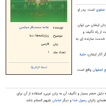
صفوی
است. پدر او
دان ایشان می توان
علامه محمدباقر مجلسی
نویسنده
 از راه تألیف و
زیارتنامه‌ها/ دعا
موضوع
 خدمت سازنده ای به
فارسی
زبان
۱
تعداد جلد
 آثار ایشان،
حلیة
تحفة الزائر
 اصفهان
واقع است.
دلیل حجم بسیار و تألیف آن به زبان عربی، استفاده از آن برای
هنمای زائران
رسول خدا
و دیگر
امامان
علیهم السلام باشد.