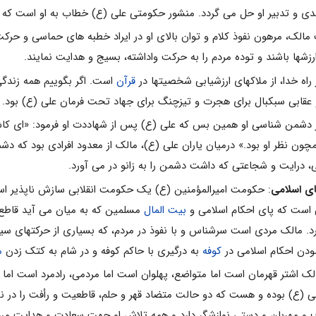
 و تدبیر او حل می گردد. منشور حکومتی علی (ع) خطاب به او است که د
لک، مرهون نفوذ کلام و توان بالای او در ایراد خطبه های حماسی و حرکت
ارزشها باشند و توده مردم را به حرکت واداشته،‌ بسیج و هدایت نمایند.
اه خدا، از ملاکهای ارزشیابی شخصیتها در
قرآن
است. اگر بگوییم همه زندگی
و عقابی سبکبال برای هجرت و تیزچنگ برای جهاد تحت فرمان علی (ع) بود.
 دشمن شناسی او همین بس که علی (ع) پس از شهاددت او فرمود: «ای کاش در
مچون نظر او بود.» درمیان یاران علی (ع)، مالک از معدود افرادی بود که
ی، درایت و شجاعتی که داشت دشمن را به زانو در می آورد.
ای اسلامی
: حکومت امیرالمؤمنین (ع) یک حکومت انقلابی سازش ناپذیر اس
است که پای احکام اسلامی و
بیت المال
مسلمین که به میان می آید قاطع و
رد. مالک مردی است سرشناس و با نفوذ در مردم، که بسیاری از حرکتهای س
مودن احکام اسلامی در
کوفه
به درگیری با حاکم کوفه و در شام به کتک زدن
م
لک اشتر قهرمان است اما متواضع، پهلوان است اما مردمی، رادمرد است اما بر
ی (ع) بوده و هست که دو حالت متضاد قهر و حلم، قاطعیت و رأفت را در ن
وف و مهربان و دستی نوازشگر دارد و همه تلاش او جهت سعادت و هدایت مرد