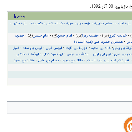
یابی: 30 آذر 1392.
[
مخفی
]
غزوه احزاب
•
صلح حدیبیه
•
غزوه خیبر
•
سریه ذات السلاسل
•
فتح مکه
•
غزوه حنین
•
 •
خدیجه کبری
(س) •
حضرت زهرا
(س) •
امام حسن
(ع) •
امام حسین
(ع) •
حضرت
باس
•
همسران حضرت علی (علیه السلام)
یفة بن یمان
•
خالد بن سعيد
•
خزیمة بن ثابت
•
اویس قرنی
•
قیس بن سعد
•
کمیل
جر بن عدی
•
ابن ابی لیلی
•
عبدالله بن عباس
•
ابوالاسود دئلى
•
ابوثمامه صائدی
•
قنبر غلام امام علی علیه السلام
•
مالك بن نويره
•
مسلم بن عقیل
•
مقداد بن اسود