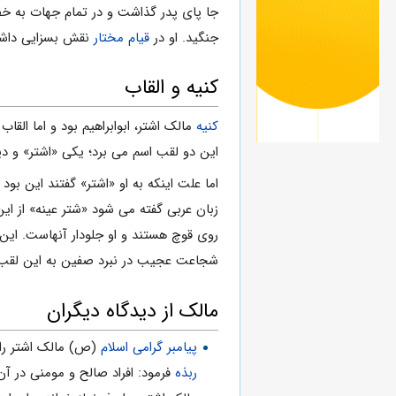
جا پای پدر گذاشت و در تمام جهات به خ
جنگید. او در
قیام مختار
نقش بسزایی دا
کنیه و القاب
کنیه
مالک اشتر، ابوابراهیم بود و اما الق
این دو لقب اسم می برد؛ یکی «اشتر» و د
اما علت اینکه به او «اشتر» گفتند این بو
زبان عربی گفته می شود «شتر عینه» از این 
روی قوچ هستند و او جلودار آنهاست. این 
شجاعت عجیب در نبرد صفین به این لقب 
مالک از دیدگاه دیگران
پیامبر گرامی اسلام
(ص) مالک اشتر را
ربذه
فرمود: افراد صالح و مومنی در آن 