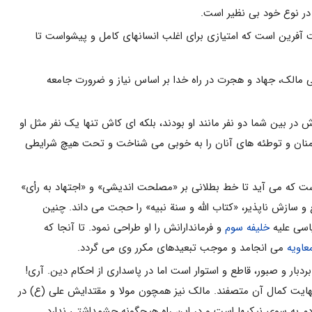
ر نوع خود بی نظیر است.
 آفرین است که امتیازی برای اغلب انسانهای کامل و پیشواست تا
 مالک، جهاد و هجرت در راه خدا بر اساس نیاز و ضرورت جامعه
 بین شما دو نفر مانند او بودند، بلکه ای کاش تنها یک نفر مثل او
 دشمنان و توطئه های آنان را به خوبی می شناخت و تحت هیچ شرایطی
ت که می آید تا خط بطلانی بر «مصلحت اندیشی» و «اجتهاد به رأی»
 سازش ناپذیر، «کتاب الله و سنة نبیه» را حجت می داند. چنین
یاسی علیه
خلیفه سوم
و فرماندارانش را او طراحی نمود. تا آنجا که
عاویه
می انجامد و موجب تبعیدهای مکرر وی می گردد.
دبار و صبور، قاطع و استوار است اما در پاسداری از احکام دین. آری!
هایت کمال آن متصفند. مالک نیز همچون مولا و مقتدایش علی (ع) در
م به سوی نیکیها است و در این راه هیچگونه چشمداشتی ندارد.