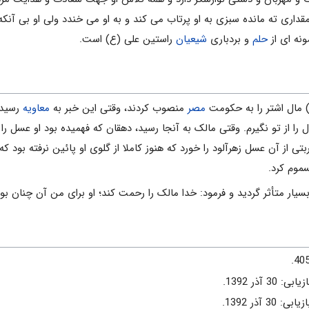
مقداری ته مانده سبزی به او پرتاب می کند و به او می خندد ولی او بی آن
ونه ای از
حلم
و بردباری
شیعیان
راستین علی (ع) است.
مال اشتر را به حکومت
مصر
منصوب کردند، وقتی این خبر به
معاویه
رسید، 
ا از تو نگیرم. وقتی مالک به آنجا رسید، دهقان که فهمیده بود او عسل ر
تی از آن عسل زهرآلود را خورد که هنوز کاملا از گلوی او پائین نرفته بود ک
سموم کرد.
سیار متأثر گردید و فرمود: خدا مالک را رحمت کند؛ او برای من آن چنان بود
 30 آذر 1392.
 30 آذر 1392.