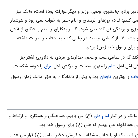
ر برادر، جانشین، وصی، وزیر و دیگر عبارات بوده است، مالک نیز
چنین است. حال در اینجا به صورت فهرست وار برخی از اوصاف را که علی (ع) درباره مالک اشتر فرموده اند، بیان می کنیم: ۱ـ در روزهای ترسنان و ایام خطر به خواب نمی رود و هوشیار
است. ۲ـ از دشمنان به هنگام بیم و هراس، نمی ترسد و فرار نمی کند. ۳ـ او شمشیری از شمشیرهای خداست که تیزی و برندگی آن کند نمی شود. ۴ـ بر بدکاران و ستم پیشگان از آتش
سخت تر است. ۵ـ قدرت مهار کردن دشمن را به طور کامل دارد. ۶ـ از کسانی نیست که بیم سستی و لغزیدن در او باشد. ۷ـ از کسانی نیست در جایی که باید شتاب و سرعت داشته
کند که در تمامی عرب و عجم، خداوندی مردی به دلاوری اشتر جز
دگی اش اهل
شام
را منهزم ساخت و مرگش اهل
عراق
را درهم شکست.
اب
و بهترین
تابعان
بود و یکی از دلدادگان به حق. مالک زمان رسول
الک را در کنار
امام علی
(ع) می یابیم، هماهنگی و همکاری و ارتباط و
 همانگونه می بینیم که علی (ع) برای رسول خدا بود.
 ای است که او را حلال مشکلات حکومتی حضرت امیر (ع) قرار می هد و