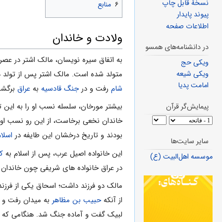
نسخهٔ قابل چاپ
۶
منابع
پیوند پایدار
اطلاعات صفحه
ولادت و خاندان
در دانشنامه‌های همسو
به اتفاق سیره نویسان، مالک اشتر در عصر
ویکی حج
متولد شده است. مالک اشتر پس از تولد در
ویکی شیعه
امامت پدیا
شام
رفت و در
جنگ قادسیه
به
عراق
برگشت 
بیشتر مورخان، سلسله نسب او را به این 
پیمایش‌گر قرآن
خاندان نخعی برخاست، از این رو نسب او 
بودند و تاریخ درخشان این طایفه در
اسلام
سایر سایت‌ها
این خانواده اصیل عرب، پس از اسلام به
ک
موسسه اهل‌البیت (ع)
در عراق خانواده های شریفی چون خاندان
مالک دو فرزند داشت؛ اسحاق یکی از فرزند
از آنکه
حبیب بن مظاهر
به میدان رفت و ش
لبیک گفت و آماده جنگ شد. هنگامی که ب