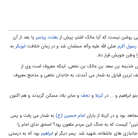
ی روشن نیست که آیا مالک اشتر، پیش از
بعثت پیامبر
یا بعد از آن
رسول اکرم
صلی الله علیه وآله مسلمان شد و در زمان خلافت
ابوبکر
به
ا وطن خویش قرار داد.
 بن خذیمه بن سعد بن مالک بن نخعی. اینکه معروف است وی از
ف ترین قبایل به شمار می آمدند، به خاندان نخعی و مذحج معروف
 ابراهیم و ... در
کربلا
و
نجف
و سایر بلاد مسکن گزیدند و هم اکنون
هد بود و در کربلا از یاران
امام حسین (ع)
به شمار می رفت و پس
نین” کیست که به جنگ این مردم ملعون رود؟ اسحق ندای امام را
نبازی های عاشقانه، شهید شد. پسر دیگر او
ابراهیم
بود که به درستی