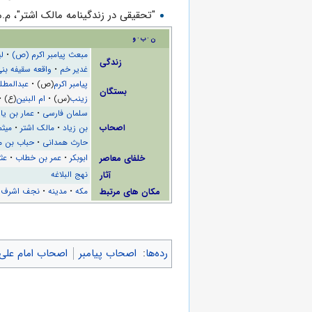
"تحقیقی در زندگینامه مالک اشتر"، م
ن
ب
و
مبعث پیامبر اکرم (ص)
•
لی
زندگی
غدیر خم
•
واقعه سقیفه بن
پیامبر اکرم
(ص) •
عبدالمط
بستگان
زینب
(س) •
ام البنین
(ع) 
سلمان فارسی
•
عمار بن یا
اصحاب
بن زیاد
•
مالک اشتر
•
میثم
حارث همدانی
•
حباب بن م
خلفای معاصر
ابوبکر
•
عمر بن خطاب
•
عث
آثار
نهج البلاغه
مکان های مرتبط
مکه
•
مدینه
•
نجف اشرف
•
رده‌ها
:
اصحاب پیامبر
اصحاب امام علی 