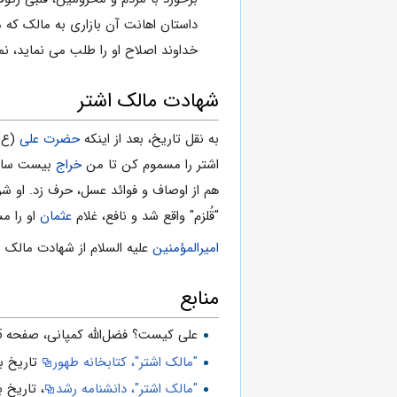
داستان اهانت آن بازاری به مالک که 
خداوند اصلاح او را طلب می نماید، نم
شهادت مالک اشتر
به نقل تاریخ، بعد از اینکه
حضرت علی
(ع) 
اشتر را مسموم کن تا من
خراج
بیست سال ر
هم از اوصاف و فوائد عسل، حرف زد. او شرب
"قُلزم" واقع شد و نافع، غلام
عثمان
او را م
امیرالمؤمنین
علیه السلام از شهادت مالک ب
منابع
على كيست؟ فضل‌الله كمپانى، صفحه 405.
"مالک اشتر"، کتابخانه طهور
تاریخ بازیابی:
"مالک اشتر"، دانشنامه رشد
، تاریخ بازیابی: