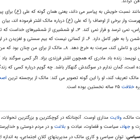
دفن کردند.
ند نسبت خویش به پیامبر می داند، یعنی همان گونه که علی (ع) برای پیامب
 دهد. ۸ـ مالک از برای من چنان بود که من برای رسول خدا (ص) بودم.
نویسد: زنده باد مادری که همچون اشتر فرزندی بزاد. اگر کسی سوگند یاد 
ده است، گمان ندارم در سوگندش گنهکار باشد. چه گویم درباره کسی که زن
الک تعریف کند، او را این گونه تصویر می کند: مالک از برجسته ترین
اصح
ره
خلافت
۲۵ ساله نخستین بوده است.
ت مالک،
ولایت
مداری اوست. آنچنانکه در کوچکترین و بزرگترین تحولات،‌ م
رت و
جهاد
، سیاست و قضاوت، عبادت و
بلاغت
و در مردم دوستی و خداپرستی
 سیاسی
: توان سیاسی و کاری مالک در مدیریتهای کلان اجتماعی، به اندازه