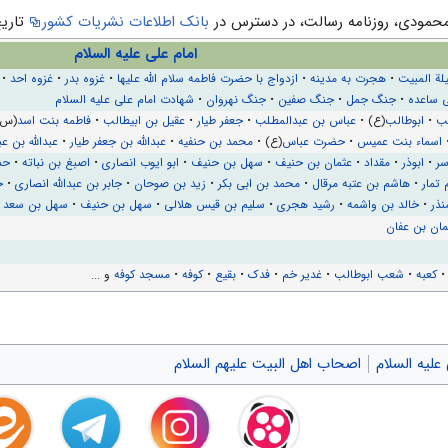
.محمودی، روزنامه رسالت، در دسترس در
بانک اطلاعات نشریات کشور
تاریخ باز
امام علی علیه السلام
لة المبیت
•
هجرت به مدینه
•
ازدواج با حضرت فاطمه سلام الله علیها
•
غزوه بدر
•
غزوه احد
•
ی ساعده
•
جنگ جمل
•
جنگ صفین
•
جنگ نهروان
•
شهادت امام علی علیه السلام
لب
•
ابوطالب
(ع) •
عباس بن عبدالمطلب
•
جعفر طیار
•
عقیل بن ابیطالب
•
فاطمه بنت اسد
(س)
•
اسماء بنت عمیس
•
حضرت عباس
(ع) •
محمد بن حنفیه
•
عبدالله بن جعفر طيار
•
عبدالله بن ع
سر
•
ابوذر
•
مقداد
•
عثمان بن حنیف
•
سهل بن حنیف
•
ابو ایوب انصاری
•
اصبغ بن نباته
•
حذ
 تمار
•
هاشم بن عتبه مرقال
•
محمد بن ابی بكر
•
زيد بن صوحان
•
جابر بن عبدالله انصاری
•
ح
نذر
•
خالد بن واشمه
•
رشید هجری
•
سلیم بن قیس هلالی
•
سهل بن حنیف
•
سهل بن سعد
•
مان بن عفان
کعبه
•
شعب ابوطالب
•
غدیر خم
•
فدک
•
بقیع
•
کوفه
•
مسجد کوفه
و ...
علیه السلام
اصحاب اهل البیت علیهم السلام