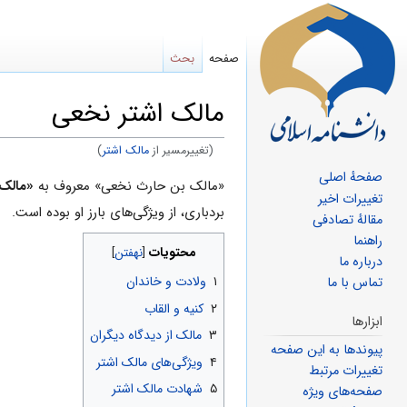
صفحه
بحث
مالک اشتر نخعی
(تغییرمسیر از
مالک اشتر
)
صفحهٔ اصلی
پرش
پرش
«مالک بن حارث نخعی» معروف به
«مالک 
تغییرات اخیر
به
به
بردباری، از ویژگی‌های بارز او بوده است.
مقالهٔ تصادفی
ناوبری
جستجو
راهنما
محتویات
درباره ما
۱
ولادت و خاندان
تماس با ما
۲
کنیه و القاب
ابزارها
۳
مالک از دیدگاه دیگران
پیوندها به این صفحه
۴
ویژگی‌های مالک اشتر
تغییرات مرتبط
۵
شهادت مالک اشتر
صفحه‌های ویژه