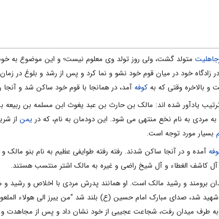
جاهلیت
متولد گشت، ولی روز تولد وی معلوم نیست؛ و این موضوع به خوب
 زادگاه خود در میان قوم خود نشو و نما کرد و پس از رشد و بلوغ در زمان
و بالاخره وقتی که به
کوفه
آمد، در همانجا با قوم خود ساکن شد و آنجا ر
ترتیب یادآور شده اند: مالک بن حارث بن عبد یغوث ابن مسلمه بن ربیعه
به مردی به نام نخع منتهی می شود. این دودمان به نام، که در
یمن
از شری
بسیار مورد توجه است.
وفه
آمده و در آنجا ساکن شدند. رفته رفته طوایفی عظیم به نام بنو مالک و بنو
 آل کاشف الغطاء و آل شیخ راضی و غیره به مالک اشتر منتسب هستند.
ان برومند و رشید مالک است. او همانند پدرش مردی با اخلاص و رشید و مجا
هید شد، صدای مبارک امام حسین (ع) بلند شد “من یبرز الی هولاء الملعو
ه طرف میدان رفت، شجاعت عجیبی از خود نشان داد و پس از مجاهدت و جا