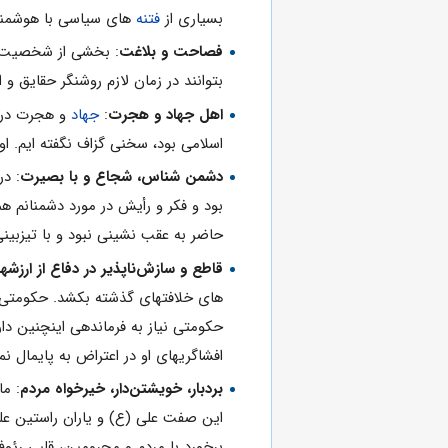
بسیاری از
فتنه
های سیاسی با هوشمندی
فصاحت و بلاغت
: بخشی از شخصیت ما
بتوانند در زمان لازم روشنگر حقایق و 
اهل جهاد و هجرت
:
جهاد
و هجرت در ر
اسلامی بود، سخنی گزاف نگفته ایم. ا
دشمن شناس، شجاع و با بصیرت
: در
بود و فکر و رأیش در مورد دشمنانم ه
حاضر به عقب نشینی نبود و با تیزبین
قاطع و سازش‌ناپذیر در دفاع از ارزشه
های خلافتهای گذشته بکشد. حکومتی 
حکومتی نیاز به فرماندهی اینچنین دا
افشاگریهای او در اعتراض به پایمال ن
بردبار، خویشتن‌دار، خیرخواه مردم
: ما
این صفت علی (ع) و یاران راستین عل
برخورد با مردم و محرومین، قلبی رئ