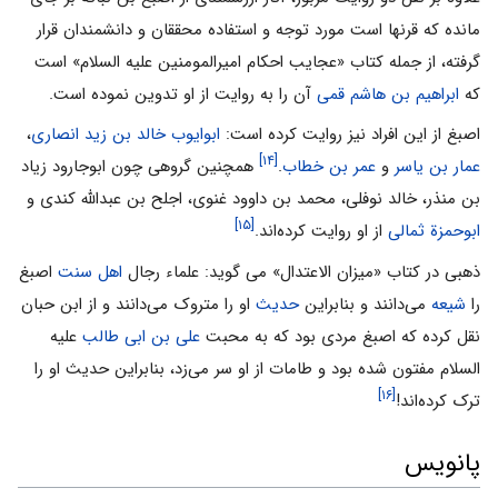
مانده که قرنها است مورد توجه و استفاده محققان و دانشمندان قرار
گرفته، از جمله کتاب «عجایب احکام امیرالمومنین علیه السلام» است
که
ابراهیم بن هاشم قمی
آن را به روایت از او تدوین نموده است.
اصبغ‌ از این‌ افراد نیز روایت‌ کرده‌ است‌:
ابوایوب‌ خالد بن‌ زید انصاری‌
،
[۱۴]
عمار بن‌ یاسر
و
عمر بن‌ خطاب‌
.
همچنین گروهى‌ چون‌ ابوجارود زیاد
بن‌ منذر، خالد نوفلى‌، محمد بن‌ داوود غنوی‌، اجلح‌ بن‌ عبدالله‌ کندی‌ و
[۱۵]
ابوحمزة ثمالى‌
از او روایت‌ کرده‌اند.
ذهبى در کتاب «میزان الاعتدال» می گوید: علماء رجال
اهل سنت
اصبغ
را
شیعه
مى‌دانند و بنابراین
حدیث
او را متروک مى‌دانند و از ابن حبان
نقل کرده که اصبغ مردى بود که به محبت
على بن ابى طالب
علیه
السلام مفتون شده بود و طامات از او سر مى‌زد، بنابراین حدیث او را
[۱۶]
ترک کرده‌اند!
پانویس