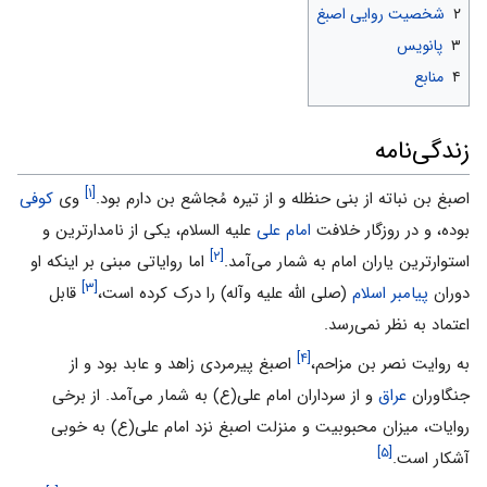
۲
شخصیت روایی اصبغ
۳
پانویس
۴
منابع
زندگی‌نامه
[۱]
اصبغ بن نباته از بنى‌ حنظله‌ و از تیره مُجاشع‌ بن‌ دارم‌ بود.
وی‌
کوفى‌
بوده‌، و در روزگار خلافت‌
امام‌ علی
علیه السلام، یکى‌ از نامدارترین‌ و
[۲]
استوارترین‌ یاران‌ امام‌ به‌ شمار مى‌آمد.
اما روایاتى‌ مبنى‌ بر اینکه‌ او
[۳]
دوران‌
پیامبر اسلام
(صلی الله علیه وآله) را درک‌ کرده‌ است‌،
قابل‌
اعتماد به‌ نظر نمى‌رسد.
[۴]
به‌ روایت‌ نصر بن‌ مزاحم‌،
اصبغ‌ پیرمردی‌ زاهد و عابد بود و از
جنگاوران‌
عراق‌
و از سرداران‌ امام على‌(ع‌) به‌ شمار مى‌آمد. از برخى‌
روایات‌، میزان‌ محبوبیت‌ و منزلت‌ اصبغ‌ نزد امام على‌(ع‌) به‌ خوبى‌
[۵]
آشکار است.