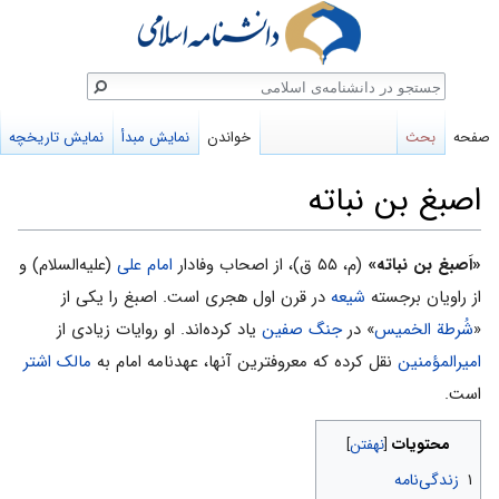
ستجو
صفحه
بحث
خواندن
نمایش مبدأ
نمایش تاریخچه
اصبغ بن نباته
پرش
پرش
«اَصبغ بن نباته»
(م، ۵۵ ق)، از اصحاب‌ وفادار
امام‌ علی‌
(علیه‌السلام) و
به
به
از راویان برجسته
شیعه
در قرن اول هجری است. اصبغ‌ را یکى‌ از
ناوبری
جستجو
«
شُرطة الخمیس‌
» در
جنگ‌ صفین‌
یاد کرده‌اند. او روایات زیادی از
امیرالمؤمنین
نقل کرده که معروفترین آنها، عهدنامه امام به
مالک‌ اشتر
است‌.
محتویات
۱
زندگی‌نامه