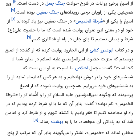
[۶]
از اصبغ‌ برخى‌ روایات‌ در شرح‌ حوادث‌
جنگ‌ جمل‌
در دست‌ است.
وی‌
[۷]
همچنین‌ یکى‌ از راویان‌ برخى‌ رویدادهای‌
جنگ‌ صفین‌
بوده است.
[۸]
اصبغ‌ را یکى‌ از «
شُرطة الخمیس‌
» در جنگ‌ صفین‌ نیز یاد کرده‌اند.
از
خود او در معنى‌ این‌ عنوان‌ روایت‌ شده‌ است‌ که‌ ما با حضرت على‌(ع‌)
[۹]
شرط و پیمان‌ بستیم‌ تا پای‌ جان‌ در راه‌ او فداکاری‌ کنیم‌.
و در کتاب
ابوعمرو کشی
از ابى الجارود روایت کرده که او گفت: از اصبغ
پرسیدم که منزلت حضرت امیرالمؤمنین علیه السلام در میان شما تا
کجا است؟ گفت: مجمل
اخلاص
ما نسبت به او این است که
شمشیرهاى خود را بر دوش نهاده‌ایم و به هر کس که ایماء نماید او را
به شمشیرهاى خود مى‌زنیم. همچنین روایت نموده که از اصبغ
پرسیدند که چگونه امیرالمؤمنین علیه السلام تو را و اَشْباه تو را «شرطة
الخمیس» نام نهاده؟ گفت: بنابر آن که ما با او شرط کرده بودیم که در
راه او مجاهده کنیم تا ظفر یابیم یا کشته شویم و او شرط کرد و ضامن
[۱۰]
شد که به پاداش آن مجاهده، ما را به
بهشت
رساند.
مخفى نماند که «خمیس»، لشکر را مى‌گویند بنابر آن که مرکب از پنج