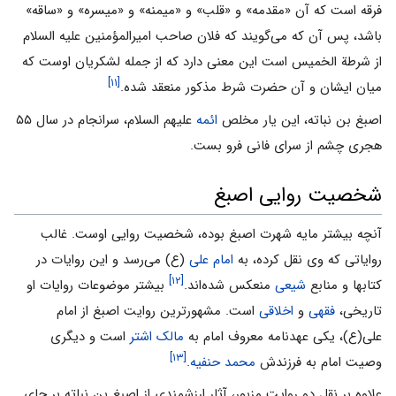
فرقه است که آن «مقدمه» و «قلب» و «میمنه» و «میسره» و «ساقه»
باشد، پس آن که مى‌گویند که فلان صاحب امیرالمؤمنین علیه السلام
از شرطة الخمیس است این معنى دارد که از جمله لشکریان اوست که
[۱۱]
میان ایشان و آن حضرت شرط مذکور منعقد شده.
اصبغ بن نباته، این یار مخلص
ائمه
علیهم السلام، سرانجام در سال ۵۵
هجری چشم از سرای فانی فرو بست.
شخصیت روایی اصبغ
آنچه‌ بیشتر مایه شهرت‌ اصبغ‌ بوده‌، شخصیت‌ روایى‌ اوست‌. غالب‌
روایاتى‌ که‌ وی‌ نقل‌ کرده‌، به‌
امام‌ على‌
(ع‌) مى‌رسد و این‌ روایات‌ در
[۱۲]
کتابها و منابع‌
شیعى‌
منعکس‌ شده‌اند.
بیشتر موضوعات‌ روایات‌ او
تاریخى‌،
فقهى‌
و
اخلاقى‌
است‌. مشهورترین‌ روایت‌ اصبغ‌ از امام‌
على‌(ع‌)، یکى‌ عهدنامه معروف‌ امام به
مالک‌ اشتر
است‌ و دیگری‌
[۱۳]
وصیت‌ امام‌ به‌ فرزندش‌
محمد حنفیه‌
.
علاوه بر نقل دو روایت مزبور، آثار ارزشمندی از اصبغ بن نباته بر جای