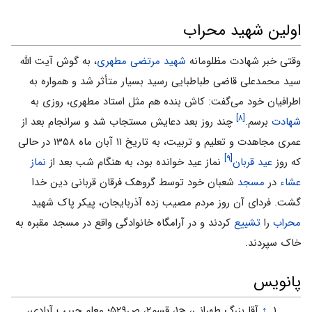
اولین شهید محراب
وقتی خبر شهادت مظلومانه
شهید مرتضی مطهری
، به گوش آیت الله
سید محمدعلی قاضی طباطبایی رسید بسیار متأثر شد و همواره به
اطرافیان خود می‌گفت: کاش بنده هم مثل استاد مطهری، روزی به
[۸]
شهادت
برسم.
چند روز بعد دعایش مستجاب شد و سرانجام بعد از
عمری مجاهدت و تعلیم و تربیت، به تاریخ ۱۱ آبان ماه ۱۳۵۸ در حالی
[۹]
که روز
عید قربان
نماز عید خوانده بود، به هنگام شب بعد از
نماز
عشاء‌
در
مسجد
شعبان خود توسط گروهک فرقان قربانی دین خدا
گشت. فردای آن روز مردم مصیب زده آذربایجان، پیکر پاک شهید
محراب
را
تشییع
کردند و در آرامگاه خانوادگی واقع در مسجد مقبره به
خاک سپردند.
پانویس
↑
آقا بزرگ طهرانی، ج۱، قسم۲، ص۵۲۹؛ معلم حبیب آبادی،