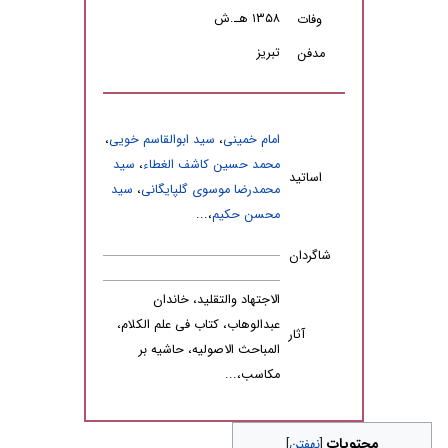
۱۳۵۸ هـ­.ش
وفات
تبریز
مدفن
امام خمینی
،
سید ابوالقاسم خویی
،
محمد حسین کاشف الغطاء
،
سید
اساتید
محمدرضا موسوی گلپایگانی
،
سید
محسن حکیم
،...
شاگردان
الاجتهاد والتقلید، خاندان
عبدالوهاب، کتاب فی علم الکلام،
آثار
المباحث الاصولیه، حاشیه بر
مکاسب،...
محتویات