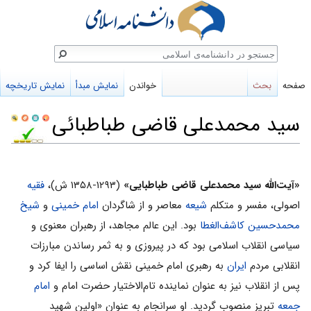
ستجو
صفحه
بحث
خواندن
نمایش مبدأ
نمایش تاریخچه
سید محمدعلی قاضی طباطبائی
پرش
پرش
به
به
«آیت‌­الله سید محمدعلی قاضی طباطبایی»
(۱۲۹۳-۱۳۵۸ ش)،
فقیه
ناوبری
جستجو
اصولی، مفسر و متکلم
شیعه
معاصر و از شاگردان
امام ­خمینی
و
شیخ
محمدحسین کاشف‌الغطا
بود. این عالم مجاهد، از رهبران معنوی و
سیاسی انقلاب اسلامی بود که در پیروزی و به ثمر رساندن مبارزات
انقلابی مردم
ایران
به رهبری امام ­خمینی نقش اساسی را ایفا کرد و
پس از انقلاب نیز به عنوان نماینده تام‌الاختیار حضرت امام و
امام
جمعه
تبریز منصوب گردید. او سرانجام به عنوان «اولین شهید