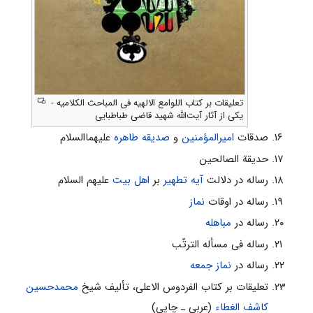
تعلیقات بر کتاب اللوامع الالهیه فی المباحث الکلامیه -
یکی از آثار آیت‌الله شهید قاضی طباطبایی
صدقات
امیرالمؤمنین
و
صدیقه طاهره
علیهماالسلام
حدیقة الصالحین
رساله در دلالت
آیه تطهیر
بر
اهل بیت
علیهم السلام
رساله در اوقات
نماز
رساله در
مباهله
رساله فی مسأله الترتّب
رساله در
نماز جمعه
تعلیقات بر کتاب الفردوس الاعلی، تألیف شیخ
محمدحسین
کاشف الغطاء
(عربی ـ چاپی)