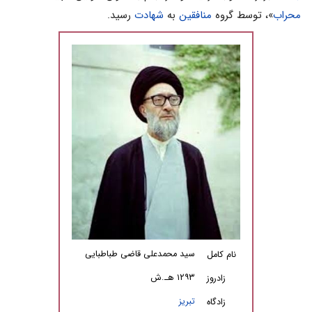
محراب
»، توسط گروه
منافقین
به
شهادت
رسید.
سید محمد­علی قاضی طباطبایی
نام کامل
۱۲۹۳ هـ­.ش
زادروز
تبریز
زادگاه