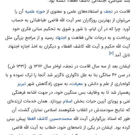
بلند سیاسی، اجتماعی کاشف الغطاء‌ گشته بود.
اقامت در
نجف
و استفاده‌های علمی و معنوی از
حوزه علمیه
آن را
می‌توان از بهترین روزگاران عمر آیت الله قاضی طباطبائی به حساب
آورد. چرا که در آن ایام، با شور و شوق به تحکیم مبانی فکری خود
پرداخت و به درجات عالی فقاهت و
اجتهاد
رسید و از مراجع بزرگی مثل
آیت الله حکیم و آیت الله کاشف الغطاء و دیگران به اخذ اجازه اجتهاد
[۳]
نایل آمد.
ایشان بعد از سه سال اقامت در نجف، اواخر سال ۱۳۷۲ ق. (۱۳۳۱ ش)
در سن ۴۲ سالگی بنا به علل ناگواری ناگزیر شد آنجا را ترک نموده و با
کوله‌باری از علم و دانش و
معرفت
، به سوی زادگاهش شهر
تبریز
رهسپار شد تا به وظایف بس سنگین خود، در جهت اشاعه فرهنگی
غنی و پویای آیین حیات بخش
اسلام
بپردازد. همان خدمات ارزنده‌ای
که نتایج سودمندش در انقلاب شکوهمند اسلامی نمایان گشت، آن
طور که استاد بزرگوارش آیت الله
محمدحسین کاشف الغطا
پیش بینی
کرده بود. ایشان در یکی از نامه‌های خود، خطاب به آیت الله قاضی