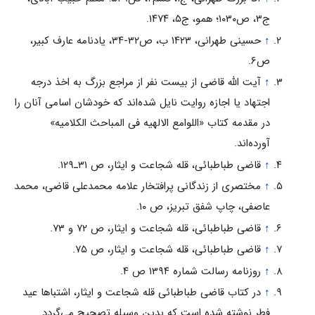
ج۳، ص۱۰۳۰؛ همو، ج۵، ۱۴۷۴.
↑
حسینی طهرانی، ۱۴۲۳ ب، ص۳۲-۳۴، یادنامه عارف کبیر،
ص۶.
↑
آیت الله قاضی از بیست نفر از مراجع بزرگ به اخذ درجه
اجتهاد یا اجازه روایت نایل شده‌اند که خودشان اسامی آنان را
در مقدمه کتاب «اللوامع الالهیه فی المباحث الکلامیه»
آورده‌اند.
↑
قاضی طباطبائی، قله شجاعت و ایثار، ص ۳۱ـ۱۲۹.
↑
مختصری از زندگانی پرافتخار علامه محمدعلی قاضی، محمد
عاصفی، چاپ شفق تبریز، ص ۱۰.
↑
قاضی طباطبائی، قله شجاعت و ایثار، ص ۷۲ و ۷۳.
↑
قاضی طباطبائی، قله شجاعت و ایثار، ص ۷۵.
↑
روزنامه رسالت شماره ۱۳۹۴ ص ۴.
↑
در کتاب قاضی طباطبائی قله شجاعت و ایثار، اشتباها عید
فطر نوشته شده است که بدین وسیله تصحیح می‌گردد.