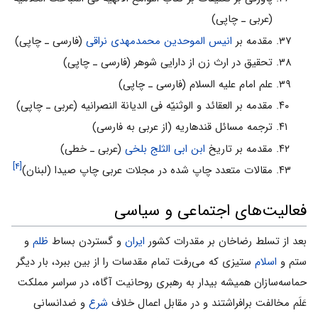
(عربی ـ چاپی)
مقدمه بر
انیس الموحدین
محمدمهدى نراقى
(فارسی ـ چاپی)
تحقیق در ارث زن از دارایی شوهر (فارسی ـ چاپی)
علم امام علیه السلام (فارسی ـ چاپی)
مقدمه بر العقائد و الوثنیّه فی الدیانة النصرانیه (عربی ـ چاپی)
ترجمه مسائل قندهاریه (از عربی به فارسی)
مقدمه بر تاریخ
ابن ابی الثلج بلخی
(عربی ـ خطی)
[۴]
مقالات متعدد چاپ شده در مجلات عربی چاپ صیدا (لبنان)
فعالیت‌های اجتماعی و سیاسی
بعد از تسلط رضاخان بر مقدرات کشور
ایران
و گستردن بساط
ظلم
و
ستم و
اسلام
ستیزی که می‌رفت تمام مقدسات را از بین ببرد، بار دیگر
حماسه‌سازان همیشه بیدار به رهبری روحانیت آگاه، در سراسر مملکت
عَلَم مخالفت برافراشتند و در مقابل اعمال خلاف
شرع
و ضدانسانی