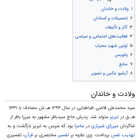
۱
ولادت و خاندان
۲
تحصیلات و استادان
۳
آثار و تألیفات
۴
فعالیت‌های اجتماعی و سیاسی
۵
اولین شهید محراب
۶
پانویس
۷
منابع
۸
آرشیو عکس و تصویر
ولادت و خاندان
سید محمد­علی قاضی طباطبایی در سال ۱۲۹۳ هـ­.ش مصادف با ۱۳۳۱
هـ.­ق در
تبریز
متولد شد. پدرش حاج سیدباقر مشهور به میرزا باقر از
شاگردان
میرزای شیرازی
در
سامرا
بود که سپس به تبریز بازگشت و به
تهذیب نفس
پرداخت. وی علاوه بر
تفسیر
مختصری بر
قرآن
، تفسیری