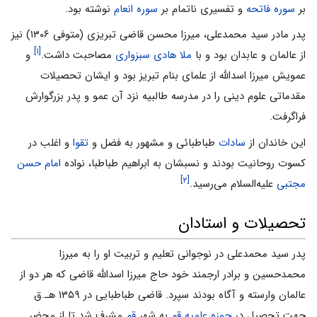
بر
سوره فاتحه
و تفسیری ناتمام بر
سوره انعام
نوشته بود.
پدر مادر سید محمدعلی، میرزا محسن قاضی تبریزی (متوفی ۱۳۰۶) نیز
[۱]
از عالمان و عابدان بود و با
ملا هادی سبزواری
مصاحبت داشت.
و
عمویش میرزا اسدالله از علمای بنام تبریز بود و ایشان تحصیلات
مقدماتی علوم دینی را در مدرسه طالبیه نزد آن عمو و پدر بزرگوارش
فراگرفت.
این خاندان از
سادات
طباطبائی و مشهور به فضل و
تقوا
و اغلب در
کسوت روحانیت بودند و نسبشان به ابراهیم طباطبا، نواده
امام حسن
[۲]
مجتبی
علیه‌السلام می‌رسید.
تحصیلات و استادان
پدر سید محمدعلی در نوجوانی تعلیم و تربیت او را به میرزا
محمدحسین و برادر ارجمند خود حاج میرزا اسدالله قاضی که هر دو از
عالمان وارسته و آگاه بودند سپرد. قاضی طباطبایی در ۱۳۵۹ هـ.ق
جهت تحصیل در
حوزه علمیه قم
به شهر
قم
مشرف شد تا از محضر