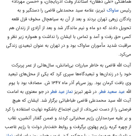
هماهنگی «علی دهقان» استاندار وقت آذربایجان، و «حسن مهرداد»
رئیس
ساواک
تبریز، علامه سید محمدعلی قاضی را دستگیر و به
پادگان زرهی تهران بردند و بعد از آن به سیاهچال مخوف قزل قلعه
تحویل دادند که دو ماه و نیم ماندگار شد و بعد از آزادی از زندان هم
کسی حق رفت و آمد و تماس با ایشان را نداشت و همواره زیر نظر و
مراقبت شدید مأموران ساواک بود و در تهران به عنوان تبعیدی زندگی
می‌کرد.
آیت الله قاضی به خاطر مبارزات بی‌امانش، سال‌هائی از عمر پربرکت
خود را در زندان‌ها و تبعیدگاه‌ها سپری کرد که یکی از محل‌های تبعید
وی بافت کرمان بود. روز سی‌ام آذر ماه ۱۳۴۷ ش. مصادف بود با یوم
الله
عید سعید فطر
. در شهر تبریز
نماز عید فطر
در جو معنوی به امامت
آیت الله سید محمدعلی قاضی طباطبائی برگزار شد. ایشان که هیچ
فرصتی را از دست نمی‌داد، از این اجتماع باشکوه نهایت استفاده را کرد
و بر علیه سردمداران رژیم سخنرانی کردند و ضمن گفتار آتشین، نقاب
از چهره کریه رژیم پهلوی برگرفت و روابط خفت‌بار دولت با رژیم غاصب
و نامشروع صهیونیستی را محکوم کرد. غروب همان روز برای ادای ‌
نماز