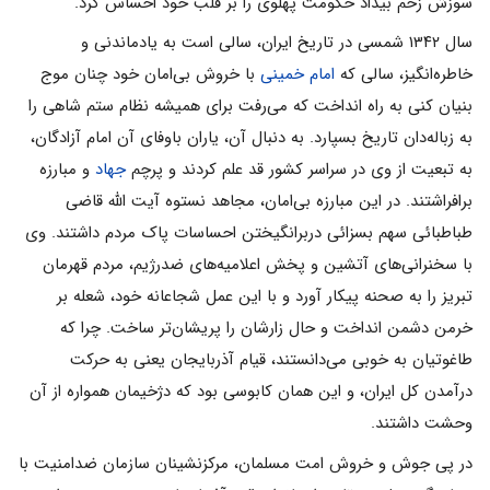
سوزش زخم بیداد حکومت پهلوی را بر قلب خود احساس کرد.
سال ۱۳۴۲ شمسی در تاریخ ایران، سالی است به یادماندنی و
خاطره‌انگیز، سالی که
امام خمینی
با خروش بی‌امان خود چنان موج
بنیان کنی به راه انداخت که می‌رفت برای همیشه نظام ستم شاهی را
به زباله‌دان تاریخ بسپارد. به دنبال آن، یاران باوفای آن امام آزادگان،
به تبعیت از وی در سراسر کشور قد علم کردند و پرچم
جهاد
و مبارزه
برافراشتند. در این مبارزه بی‌امان، مجاهد نستوه آیت الله قاضی
طباطبائی سهم بسزائی دربرانگیختن احساسات پاک مردم داشتند. وی
با سخنرانی‌های آتشین و پخش اعلامیه‌های ضدرژیم، مردم قهرمان
تبریز را به صحنه پیکار آورد و با این عمل شجاعانه خود، شعله بر
خرمن دشمن انداخت و حال زارشان را پریشان‌تر ساخت. چرا که
طاغوتیان به خوبی می‌دانستند، قیام آذربایجان یعنی به حرکت
درآمدن کل ایران، و این همان کابوسی بود که دژخیمان همواره از آن
وحشت داشتند.
در پی جوش و خروش امت مسلمان، مرکزنشینان سازمان ضدامنیت با