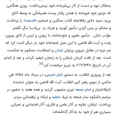
بدهکار نبود و دست از کار بی‌شرمانه خود برنمی‌داشت. روزی هنگامی
که مزدور خود فروخته با همان رفتار پست همیشگی به وسط اتاق
پرید، سید دلاور بلافاصله کتاب سنگین و ضخیم «
المنجد
» را برداشت
و محکم بر پس گردن مأمور کوبید و فریاد زد: بی‌ادب! مگر نگفتم
مؤدب باش... مأمور مغرور و خودباخته، با زبونی و ترس از اتاق بیرون
رفت و آیت الله قاضی با این عمل شجاعانه خود بار دیگر ثابت کرد که
سر نیزه در مقابل نیروی پرتوان
ایمان
و استقامت محکوم به شکست
است. بعد از بافت کرمان ایشان را به زنجان تبعید کردند و بعد از اتمام
[۷]
آن در تاریخ ۶/۹/۱۳۴۸ به تبریز مراجعت کرد.
بعد از پیروزی انقلاب، به دستور
امام خمینی
، در مرداد ماه ۱۳۵۸ طی
حکمی از سوی رهبر کبیر انقلاب، آیت الله قاضی به عنوان نماینده
تام‌الاختیار و
امام جمعه
تبریز منصوب گردید و همه هفته با حضور در
مراسم باشکوه نماز جمعه به ایراد
خطبه
و ارشاد و راهنمائی مردم
پرداخت. ایشان علاوه بر آثار علمی و فکری، آثار اجتماعی و عمرانی
بسیاری هم از خود به یادگار گذاشته‌اند.