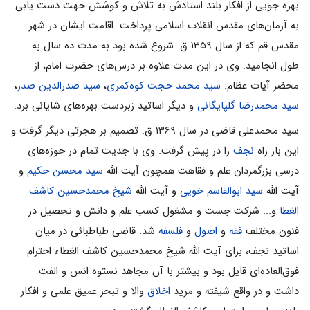
بهره جویی از افکار بلند استادش به تلاش و کوشش جهت دست یابی
به آرمان‌های مقدس انقلاب اسلامی پرداخت. اقامت ایشان در شهر
مقدس قم که از سال ۱۳۵۹ ق. شروع شده بود به مدت ده سال به
طول انجامید. وی در این مدت علاوه بر درس‌های حضرت امام، از
محضر آیات عظام:
سید محمد حجت کوه‌کمری
،
سید صدرالدین صدر
،
سید محمدرضا گلپایگانی
و دیگر اساتید زبردست بهره‌های شایانی برد.
سید محمدعلی قاضی در سال ۱۳۶۹ ق. تصمیم بر هجرتی دیگر گرفت و
این بار راه
نجف
را در پیش گرفت. وی با جدیت تمام در حوزه‌های
درسی بزرگمردان علم و فقاهت همچون آیت الله
سید محسن حکیم
و
آیت الله
سید ابوالقاسم خویی
و آیت الله
شیخ محمدحسین کاشف
الغطا
و... شرکت جست و مشغول کسب علم و دانش و تحصیل در
فنون مختلف
فقه
و
اصول
و
فلسفه
شد. قاضی طباطبائی در میان
اساتید نجف، برای آیت الله شیخ محمدحسین کاشف الغطاء احترام
فوق‌العاده‌ای قایل بود و بیشتر با آن مجاهد نستوه انس و الفت
داشت و در واقع شیفته و مرید
اخلاق
والا و تبحر عمیق علمی و افکار