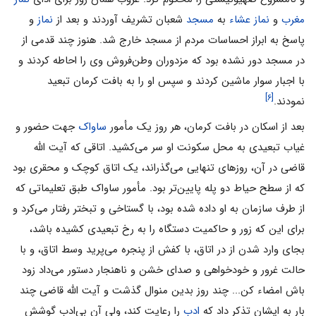
مغرب
و
نماز عشاء‌
به
مسجد
شعبان تشریف آوردند و بعد از
نماز
و
پاسخ به ابراز احساسات مردم از مسجد خارج شد. هنوز چند قدمی از
در مسجد دور نشده بود که مزدوران وطن‌فروش وی را احاطه کردند و
با اجبار سوار ماشین کردند و سپس او را به بافت کرمان تبعید
[۶]
نمودند.
بعد از اسکان در بافت کرمان، هر روز یک مأمور
ساواک
جهت حضور و
غیاب تبعیدی به محل سکونت او سر می‌کشید. اتاقی که آیت الله
قاضی در آن، روزهای تنهایی می‌گذراند، یک اتاق کوچک و محقری بود
که از سطح حیاط دو پله پایین‌تر بود. مأمور ساواک طبق تعلیماتی که
از طرف سازمان به او داده شده بود، با گستاخی و تبختر رفتار می‌کرد و
برای این که زور و حاکمیت دستگاه را به رخ تبعیدی کشیده باشد،
بجای وارد شدن از در اتاق، با کفش از پنجره می‌پرید وسط اتاق، و با
حالت غرور و خودخواهی و صدای خشن و ناهنجار دستور می‌داد زود
باش امضاء کن... چند روز بدین منوال گذشت و آیت الله قاضی چند
بار به ایشان تذکر داد که
ادب
را رعایت کند، ولی آن بی‌ادب گوشش