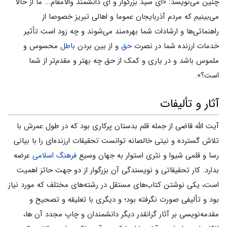
چنین می‌نویسد: «ای سید بزرگوار و ای دانشمند والامقام... ما از حالا
می‌بینیم که مردم آذربایجان عموما و اهالی تبریز خصوصا از
راهنمائی‌ها و ارشادات شما بهره‌مند می‌شوند و چه زود است تأثیر
خدمات ارزنده شما در نصرت
حق
و از بین بردن
باطل
محسوس و
ملموس باشد و در یاری و کمک از حق چه بهتر و مقدم‌تر از شما
است؟».
آثار و تألیفات
آیت الله قاضی از جمله قلم بدستان پرکاری بود که در طول عمرش با
تلاش گسترده و نیتی خالصانه توانست تحقیقات ارزنده‌ای را با بیانی
رسا و قلمی شیوا و نثری استوار به جهان وسیع
فرهنگ
اسلامی
عرضه
بدارد. کار تحقیقاتی و نویسندگی آن بزرگوار از دو جهت حائز اهمیت
است، یکی نوشتن کتاب‌های مستقل در رشته‌های مختلف که مورد نیاز
بود و تألیفی صورت نگرفته بود؛ و دیگری با تعلیقه و تصحیح و
مقدمه‌نویسی بر آثار گرانقدر دیگر دانشمندان و چاپ مجدد آن ها،