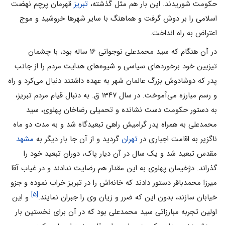
حکومت شوریدند. این بار هم مثل گذشته،
تبریز
قهرمان پرچم نهضت
اسلامی را بر دوش گرفت و هماهنگ با سایر شهرها خروشید و موج
اعتراض به راه انداخت.
در آن هنگام که سید محمدعلی نوجوانی ۱۶ ساله بود، با چشمان
تیزبین خود برخوردهای سیاسی و شیوه‌های هدایت مردم را از جانب
پدر که دوشادوش بزرگ عالمان شهر به عهده داشتند دنبال می‌کرد و راه
و رسم مبارزه می‌آموخت. در سال ۱۳۴۷ ق. به دنبال قیام مردم تبریز،
به دستور حکومت دست نشانده و تحمیلی رضاخان پهلوی، سید
محمدعلی به همراه پدر گرامیش راهی تبعیدگاه شد و به مدت دو ماه
ناگزیر به اقامت اجباری در
تهران
گردید و از آن جا بار دیگر به
مشهد
مقدس تبعید شد و یک سال در آن دیار پاک، دوران تبعید خود را
گذراند. دژخیمان پهلوی به این مقدار هم رضایت ندادند و در غیاب آقا
میرزا محمدباقر دستور دادند که خانه‌اش را در تبریز خراب نموده و جزو
[۵]
خیابان سازند، بدون این که ضرر و زیان وی را جبران نمایند.
و این
اولین تجربه مبارزاتی سید محمدعلی بود که در آن برای نخستین بار