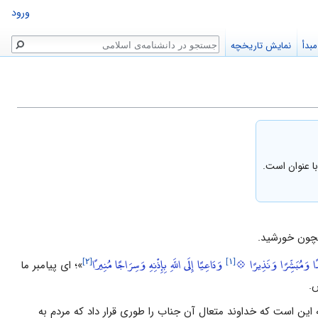
ورود
جستجو
بدأ
نمایش تاریخچه
 عنوان است.
مچون خورشید.
[۲]
[۱]
اهِدًا وَمُبَشِّرًا وَنَذِيرًا 💠
وَدَاعِيًا إِلَى اللَّهِ بِإِذْنِهِ وَسِرَاجًا مُنِيرًا
»؛ ‌ای پیامبر ما
‌.
ه این است که خداوند متعال آن جناب را طوری قرار داد که مردم به