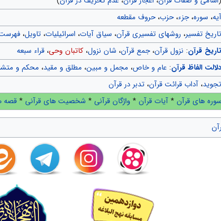
اسامی و صفات قرآن
،
اعجاز قرآن
،
عدم تحریف در قرآن
)
یه
،
سوره
،
جزء
،
حزب
،
حروف مقطعه
اریخ تفسیر
،
روشهای تفسیری قرآن
،
سیاق آیات
،
اسرائیلیات
،
تاویل
،
فهرست 
اریخ قرآن
:
نزول قرآن
،
جمع قرآن
،
شان نزول
،
کاتبان وحی
،
قراء سبعه
لالت الفاظ قرآن
:
عام و خاص
،
مجمل و مبین
،
مطلق و مقید
،
محکم و متشا
جوید
،
آداب قرائت قرآن
،
تدبر در قرآن
وره های قرآن
*
آیات قرآن
*
واژگان قرآنی
*
شخصیت های قرآنی
*
قصه ه
آن