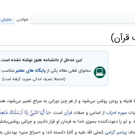
خواندن
نمایش م
 قرآن)
این مدخل از دانشنامه هنوز نوشته نشده است.
محتوای فعلی مقاله یکی از
پایگاه های معتبر
متناسب با
(احتمالا تصرف اندکی صورت گرفته است)
ا فتیله و روغن روشن می‌شود و از هر چیز نورانی به سراج تعبیر می‌شود، ه
يَا أَيُّهَا النَّبِيُّ إِنَّا أَرْسَلْنَاكَ شَ
آیات
سوره احزاب
از اسامی و صفات
قرآن
است. «
ه. و تو را دعوت‌کننده بسوی خدا به فرمان او قرار دادیم، و چراغی روشنی‌بخش
وصاف
پیامبر گرامی
(صلی الله علیه و آله) دانسته اند؛ و «سراج منیر» بودنش ب