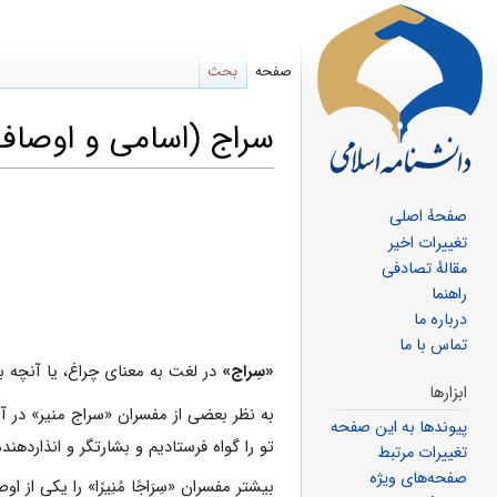
صفحه
بحث
سراج (اسامی و اوصاف
پرش
پرش
صفحهٔ اصلی
به
به
تغییرات اخیر
ناوبری
جستجو
مقالهٔ تصادفی
راهنما
درباره ما
تماس با ما
«سِراج»
در لغت به معنای چراغ، یا آنچه ب
ابزارها
به نظر بعضی از مفسران «سراج منیر» در 
پیوندها به این صفحه
تو را گواه فرستادیم و بشارتگر و انذاردهند
تغییرات مرتبط
صفحه‌های ویژه
بیشتر مفسران «سِرَاجًا مُنِیرًا» را یکی از ا