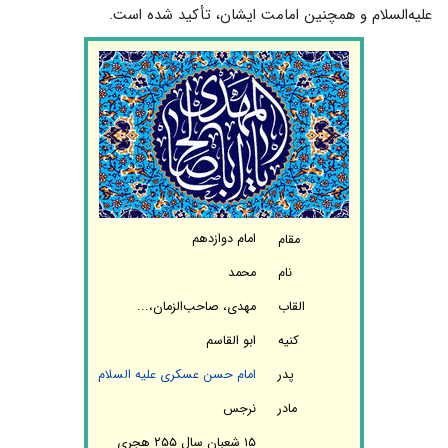
علیه‌السلام و همچنین امامت ایشان، تأکید شده است.
امام دوازدهم
مقام
نام
محمد
القاب
مهدی، صاحب‌الزمان،...
کنیه
ابو القاسم
پدر
امام حسن عسکری علیه السلام
مادر
نرجس
۱۵ شعبان سال ۲۵۵ هجری