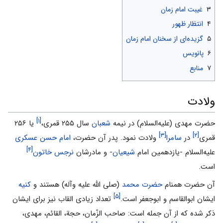
۳
غیبت امام زمان
۴
انتظار ظهور
۵
گزیده‌ای از سخنان امام زمان
۶
پانویس
۷
منابع
ولادت
[۱]
حضرت مهدی (علیه‌السلام) در نیمه
شعبان
سال ۲۵۵ قمری،
یا ۲۵۶
[۳]
[۲]
قمری
در
سامرا
ولادت نمود. پدر آن حضرت،
امام حسن عسکری‌
[۴]
علیه‌السلام -یازدهمین امام
شیعیان
- و مادرشان
نرجس خاتون
است.
آن حضرت همنام
حضرت محمد
(صلی الله علیه وآله) هستند و
کنیه
[۵]
ایشان ابوالقاسم و ابوجعفر است.
تعداد زیادی القاب نیز برای ایشان
ذکر شده که از آن جمله است: صاحب الزّمان، حجة، القائم، مهدی،