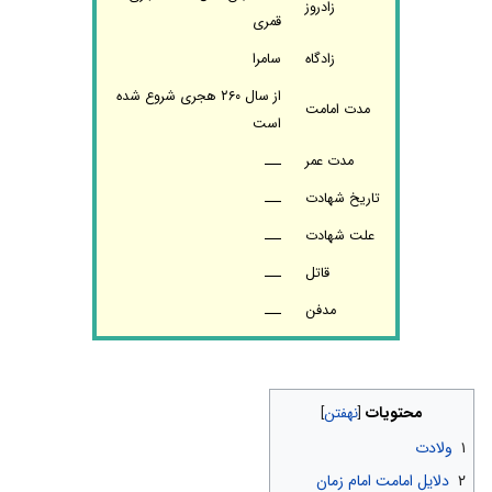
زادروز
قمری
زادگاه
سامرا
از سال ۲۶۰ هجری شروع شده
مدت امامت
است
مدت عمر
ـــ
تاریخ شهادت
ـــ
علت شهادت
ـــ
قاتل
ـــ
مدفن
ـــ
محتویات
۱
ولادت
۲
دلایل امامت امام زمان