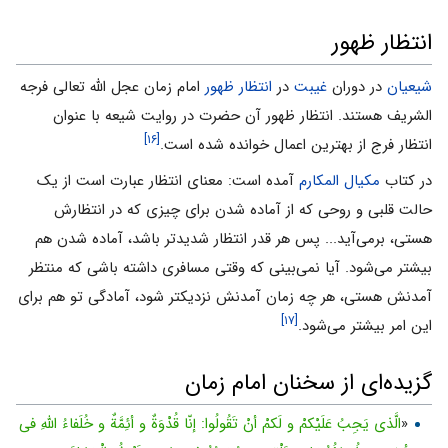
انتظار ظهور
شیعیان
در دوران
غیبت
در
انتظار ظهور
امام زمان عجل الله تعالی فرجه
الشریف هستند. انتظار ظهور آن حضرت در روایت شیعه با عنوان
[۱۶]
انتظار فرج از بهترین اعمال خوانده شده است.
در کتاب
مکیال المکارم
آمده است: معنای انتظار عبارت است از یک
حالت قلبی و روحی که از آماده شدن برای چیزی که در انتظارش
هستی، برمی‌آید... پس هر قدر انتظار شدیدتر باشد، آماده شدن هم
بیشتر می‌شود. آیا نمی‌بینی که وقتی مسافری داشته باشی که منتظر
آمدنش هستی، هر چه زمان آمدنش نزدیکتر شود، آمادگی تو هم برای
[۱۷]
این امر بیشتر می‌شود.
گزیده‌ای از سخنان امام زمان
«
الَّذى یَجِبُ عَلَیْکمْ و لَکمْ أنْ تَقُولُوا: إنّا قُدْوَةٌ و أئِمَّةٌ و خُلَفاءُ اللّهِ فى