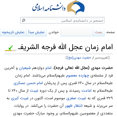
ستجو
صفحه
بحث
خواندن
نمایش مبدأ
نمایش تاریخچه
امام زمان عجل الله فرجه الشریف
(تغییرمسیر از
حضرت مهدی(عج)
)
پرش
پرش
حضرت مهدی (عجّل الله تعالی فرجه)
،
امام
دوازدهم
شیعیان
و آخرین
به
به
فرد از سلسله‌ی
چهارده معصوم
علیهم‌السلام می‌باشند. امام زمان
ناوبری
جستجو
علیه‌السلام در سال ۲۶۰ قمری پس از پدرشان
امام حسن عسکری
علیه‌السلام به
امامت
رسیدند و پس از یک دوره
غیبت
از سال ۲۶۰ تا
۳۲۹ قمری که به
غیبت صغری
موسوم است، اکنون در
غیبت کبری
به
سر می‌برند و شیعه
انتظار ظهور
آن حضرت را می‌کشد. در روایات
متعددی از معصومین علیهم‌السلام، بر وجود مبارک حضرت مهدی