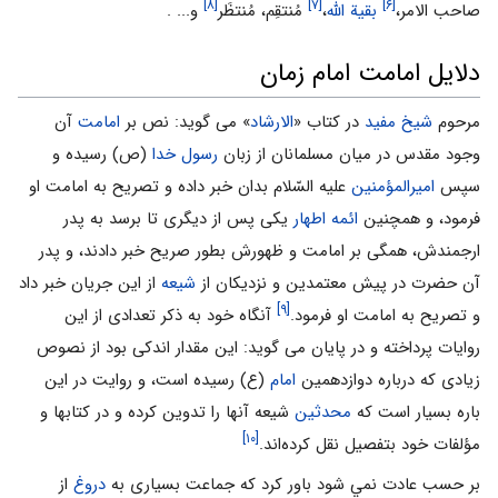
[۸]
[۷]
[۶]
صاحب الامر،
بقیة اللّه
،
مُنتقِم، مُنتظَر
و... .
دلایل امامت امام زمان
مرحوم
شیخ مفید
در کتاب «
الارشاد
» می گوید: نص بر
امامت
آن
وجود مقدس در میان مسلمانان از زبان
رسول خدا
(ص) رسیده و
سپس
امیرالمؤمنین
علیه السّلام بدان خبر داده و تصریح به امامت او
فرمود، و همچنین
ائمه اطهار
یکى پس از دیگرى تا برسد به پدر
ارجمندش، همگى بر امامت و ظهورش بطور صریح خبر دادند، و پدر
آن حضرت در پیش‏ معتمدین و نزدیکان از
شیعه
از این جریان خبر داد
[۹]
و تصریح به امامت او فرمود.
آنگاه خود به ذکر تعدادی از این
روایات پرداخته و در پایان می گوید: این مقدار اندکى بود از نصوص
زیادى که درباره دوازدهمین
امام
(ع) رسیده است، و روایت در این
باره بسیار است که
محدثین
شیعه آنها را تدوین کرده و در کتابها و
[۱۰]
مؤلفات خود بتفصیل نقل کرده‌‏اند.
بر حسب عادت نمي شود باور كرد كه جماعت بسيارى به
دروغ
از