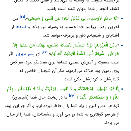
بر چشمه معرفت به وسیله ما می‌‌باشد و سعى نکنید به دنبال
کشف آنچه از شما پنهان شده است باشید.
[۲۱]
«
أنَا خاتَمُ الاَوْصِیاءِ، بى یُدْفَعُ الْبَلاءُ عَنْ أهْلى وَ شیعَتى
».
من
آخرین وصی پیغمبر خدا هستم، به وسیله من بلاها و
فتنه‌ها
از
آشنایان و شیعیانم دفع و برطرف خواهد شد.
«
یَابْنَ الْمَهْزِیارِ! لَوْلاَ اسْتِغْفارُ بَعْضِکمْ لِبَعْضٍ، لَهَلَک مَنْ عَلَیْها، إلاّ
[۲۲]
خَواصَّ الشّیعَةِ الَّتى تَشْبَهُ أقْوالُهُمْ أفْعالَهُمْ
».
ای
پسر مهزیار
: اگر
طلب مغفرت و آمرزش بعضى شماها براى همدیگر نبود، هر کس
‍روى زمین بود هلاک می‌‌گردید، مگر آن شیعیان خاصى که
گفتارشان با کردارشان یکى است.
إِنَّا غَیْرُ مُهْمِلِینَ لِمُرَاعَاتِکُمْ وَ لَا نَاسِینَ لِذِکْرِکُمْ وَ لَوْ لَا ذَلِکَ لَنَزَلَ بِکُمُ
[۲۳]
اللَّأْوَاءُ وَ اصْطَلَمَکُمُ الْأَعْدَاءُ
.
ما در رعایت حال شما (شیعیان)
کوتاهى نمى‏ کنیم و یاد شما را از خاطر نبرده‏ ایم، و اگر جز این بود،
از هر سو گرفتارى به شما رو مى ‏آورد و دشمنانتان، شما را از میان
مى‏ بردند.