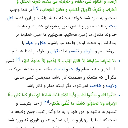
أرْضِهِ، و اُمَناؤُهُ عَلى خَلْقِهِ، و حُجَجُهُ فى بِلادِهِ، نَعْرِفُ الْحَلالَ وَ
[۱۸]
الْحَرامَ، و نَعْرِفُ تَأویلَ الْکتابِ و فَصْلَ الْخِطابِ
».
بر شما واجب
است و به سود شما خواهد بود که معتقد باشید بر این که ما
اهل
بیت
رسالت، محور و اساس امور پیشوایان هدایت و خلیفه
خداوند متعال در زمین هستیم. همچنین ما امین خداوند بر
بندگانش و حجت او در جامعه می‌‌باشیم،
حلال
و
حرام
را
می‌‌شناسیم و
تأویل
و
تفسیر
آیات
قرآن
را عارف و آشنا هستیم.
[۱۹]
«
لا یُنازِعُنا مَوْضِعَهُ إلاّ ظالِمٌ آثِمٌ، و لا یَدَّعیهِ إلاّ جاحِدٌ کافِرٌ
».
کسى
با ما در رابطه با مقام
ولایت
و
امامت
مشاجره و منازعه نمی‌‌کند،
مگر آن که ستمگر و معصیت کار باشد، همچنین کسى مدعى
ولایت
و
خلافت
نمی‌‌شود، مگر اینکه منکر و کافر باشد.
«
اِتَّقُوا اللّه و سَلِّمُوا لَنا، و رُدُّوا الاْمْرَ إلَیْنا، فَعَلَیْنا الإصْدارُ کما کانَ مِنَّا
[۲۰]
الإیراء، ولا تَحاوَلُوا کشْفَ ما غُطِّیَ عَنْکمْ
».
از خدا بترسید و
تسلیم ما باشید و امور خود را به ما واگذار کنید، چون وظیفه ما
است که شما را بى‌نیاز و سیراب نمائیم همان طورى که ورود شما