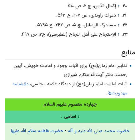
↑
إکمال الدّین، ج ۲، ص ۵۱۰.
↑
دعوات راوندى، ص ۲۰۷، ح ۵۶۳.
↑
مستدرک الوسایل، ج ۵، ص ۲۴۷، ح ۵۷۹۵.
↑
الإحتجاج على أهل اللجاج (للطبرسی)، ج‏۲، ص ۴۹۷.
منابع
تدابیر امام زمان(عج) برای اثبات وجود و امامت خویش، آیین
رحمت، دفتر آیت‌الله مکارم شیرازی.
اثبات امامت امام زمان(عج) از دیدگاه علامه مجلسی،
دانشنامه
مهدویت
.
چهارده معصوم علیهم السلام
↓
اسامی
↓
حضرت محمد صلی الله علیه و آله
•
حضرت فاطمه سلام الله علیها