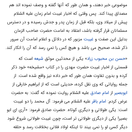
موضوعى خبر دهند، و همان طور كه آنها گفته و وصف نموده ‏اند هم
مصداق پيدا كند. پس وقتى كه اخبار غيبت امام زمان عليه السّلام
پيش از ميلاد وى، بلكه قبل از زمان پدر و جدش رسيده و در دسترس
مسلمانان قرار گرفته باشد، اعتقاد به امامت حضرت صاحب الزمان
بدليل اين صفت و
غیبت
مزبور كه در دلائل و اعلام امامت آن سرور
ذكر شده، صحيح مى‏ باشد و هيچ كس را نمي رسد كه آن را انكار كند.
«
حسن بن محبوب زراد
» يكى از محدثين موثق
شيعه
است كه
قسمتى از اخبار غيبت حضرت مهدی را در كتاب «مشيخه» خود ذكر
كرده و بدون تفاوت همان طور كه خبر داده نيز واقع شده است. از
جمله رواياتى كه وى نقل كرده، حديثى است كه از ابراهيم خارقى از
ابوبصير
از
امام صادق
عليه السّلام روايت نموده كه گفت: به حضرت
عرض كردم:
امام باقر
عليه السّلام می فرمود: آل محمد را دو غيبت
است: يكى طولانى و ديگرى كوتاه. حضرت صادق فرمود: «آرى اى ابو
بصير! يكى از ديگرى طولانى ‏تر است، چون غيبت طولانى شروع شود
ديگر كسى او را نمى‏ بيند تا اينكه اولاد فلانى بخلافت رسد و حلقه