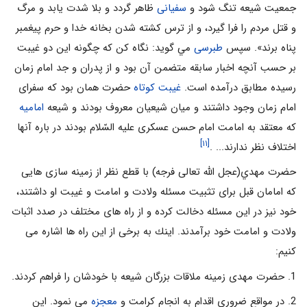
جمعيت شيعه تنگ شود و
سفيانى
ظاهر گردد و بلا شدت يابد و مرگ
و قتل مردم را فرا گيرد، و از ترس كشته شدن بخانه خدا و حرم پيغمبر
پناه برند». سپس
طبرسى
مي گويد: نگاه كن كه چگونه اين دو غيبت
بر حسب آنچه اخبار سابقه متضمن آن بود و از پدران و جد امام زمان
رسيده مطابق درآمده است.
غيبت كوتاه
حضرت همان بود كه سفراى
امام زمان وجود داشتند و ميان شيعيان معروف بودند و شيعه
اماميه
كه معتقد به امامت امام حسن عسكرى عليه السّلام بودند در باره آنها
[۱۱]
اختلاف نظر ندارند... .
حضرت مهدي(عجل الله تعالی فرجه) با قطع نظر از زمينه سازى هايى
كه امامان قبل براى تثبيت مسئله ولادت و امامت و غيبت او داشتند،
خود نيز در اين مسئله دخالت كرده و از راه هاى مختلف در صدد اثبات
ولادت و امامت خود برآمدند. اينك به برخى از اين راه ها اشاره مى
كنيم:
1. حضرت مهدی زمینه ملاقات بزرگان شيعه با خودشان را فراهم کردند.
2. در مواقع ضرورى اقدام به انجام كرامت و
معجزه
مى نمود. اين