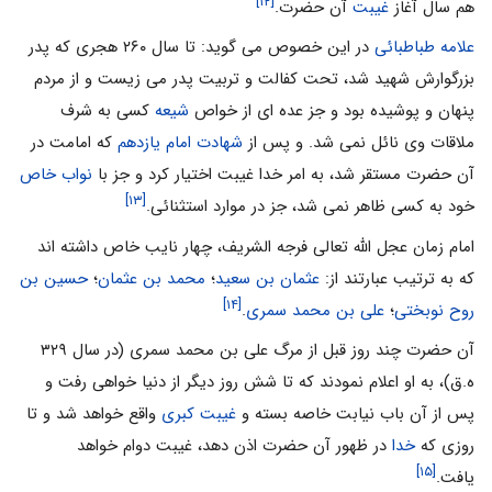
[۱۲]
هم سال آغاز
غیبت
آن حضرت.
علامه طباطبائی
در این خصوص می گوید: تا سال ۲۶۰ هجرى که پدر
بزرگوارش شهید شد، تحت کفالت و تربیت پدر مى‏ زیست و از مردم
پنهان و پوشیده بود و جز عده‏ اى از خواص
شیعه
کسى به شرف
ملاقات وى نائل نمى ‏شد. و پس از
شهادت امام یازدهم
که امامت در
آن حضرت مستقر شد، به امر خدا غیبت اختیار کرد و جز با
نواب خاص
[۱۳]
خود به کسى ظاهر نمى ‏شد، جز در موارد استثنائى‏.
امام زمان عجل الله تعالی فرجه الشریف، چهار نایب خاص داشته اند
که به ترتیب عبارتند از:
عثمان بن سعید
؛
محمد بن عثمان
؛
حسین بن
[۱۴]
روح نوبختی
؛
علی ‌بن محمد سمری
.
آن حضرت چند روز قبل از مرگ على بن محمد سمرى (در سال ۳۲۹
ه.ق)، به او اعلام نمودند که تا شش روز دیگر از دنیا خواهی رفت و
پس از آن باب نیابت خاصه بسته و
غیبت کبرى
واقع خواهد شد و تا
روزى که
خدا
در ظهور آن حضرت اذن دهد، غیبت دوام خواهد
[۱۵]
یافت.