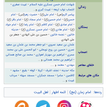
شهادت امام حسن عسکری علیه السلام
•
غیبت صغری
•
زندگی
انتصاب نواب اربعه
•
غیبت کبری
و...
پیامبر اکرم
(ص) •
امام علی
(ع) •
حضرت زهرا
(س) •
امام
حسن
(ع) •
امام حسین
(ع) •
امام سجاد
(ع) •
امام باقر
(ع)
•
امام صادق
(ع) •
امام کاظم
(ع) •
امام رضا
(ع) •
امام جواد
بستگان
(ع) •
امام هادی
(ع) •
امام حسن عسکری
(ع) •
حديثه
خاتون
•
نجمه خاتون
• حسین بن علی الهادی • جعفر بن
علی الهادی
عثمان بن سعید عمروی
•
ابو جعفر محمد بن عثمان بن سعید
عمرى
•
حسین بن روح نوبختی
•
ابو الحسن على بن محمد
اصحاب
سمرى
•
ابراهیم بن مهزیار اهوازی
•
محمد بن صالح همدانی
•
ابراهیم بن محمد همدانی
و ...
خلفای معاصر
مهتدى
•
معتمد
و .....
مکه
•
مدینه
•
نجف اشرف
•
کربلا
•
کوفه
•
بقیع
•
مشهد
•
مکان های مرتبط
کاظمین
•
سامرا
•
مسجد جمکران
•
مسجد سهله
•
سرداب
غیبت
و ...
رده‌ها
:
امام زمان (عج)
ائمه اطهار
اهل البیت