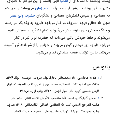
پشت برگشته تا نشانه‌ای از
عذاب
الهی باشند و این دو نفر به نامهای
بشیر و نذیر بوده که بشیر این خبر را به
امام زمان
می‌رساند و نذیر هم
به سفیانی؛ و سپس لشگریان سفیانی و لشگریان
حضرت ولی عصر
عجل الله تعالی فرجه الشریف در کنار دریاچه طبریه به یکدیگر می‌رسند
و جنگ سختی بین طرفین در می‌گیرد و تمام لشگریان سفیانی نابود
می‌شوند و فقط خودش باقی می‌ماند که حضرت او را نیز در کنار
دریاچه طبریه زیر درختی گردن می‌زند و جهانی را از شر فتنه‌اش آسوده
می‌کند. بدین ترتیب قضیه سفیانی تمام می‌شود.
پانویس
↑
علامه مجلسی، ملا محمدباقر؛ بحارالانوار، بیروت، موسسه الوفا، ۱۴۰۴،
ج۵۲، ص۲۰۶ و ۲۵۴. النعمانی، محمد بن إبراهیم؛ کتاب الغیبه، تحقیق:
فارس حسون کریم، قم، أنوار الهدی، ۱۴۲۲، چاپ اول، ص۳۱۸.
↑
صافی گلپایگانی، لطف الله؛ منتخب الاثر فی الامام الثانی عشر، قم،
مکتبه المرجع الدینی آیت الله العظمی الصافی الگلپایگانی، ۱۴۲۸ هـ.ق،
چاپ دوم، ج۳، ص۹۸؛ کورانی عاملی، علی؛ معجم احادیث الامام