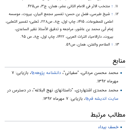
↑
منتخب الاثر فی الامام الثانی عشر، همان، ج۳، ص۴۲۵.
↑
شیخ طبرسی، فضل بن حسن؛ تفسیر مجمع البیان، بیروت، موسسه
اعلمی للمطبوعات، ۱۴۱۵، چاپ اول، ج۸، ص۲۲۸، ثعلبی؛ تفسیر الثعلبی،
إمام أبی محمد بن عاشور، مراجعه و تدقیق الأستاذ نظیر الساعدی،
بیروت، دارالاحیاء التراث العربی، ۱۴۲۲، چاپ اول، ج۸، ص ۹۵.
↑
الملاحم والفتن، همان، ص۵۹.
منابع
محمد محسن مردانی، "سفیانی"،
دانشنامه پژوهه
، بازیابی: ۷
مهرماه ۱۳۹۲.
محمد محمدی اشتهاردی، "داستانهای نهج البلاغه"، در دسترس در
سایت اندیشه قم
، بازیابی: ۷ مهرماه ۱۳۹۲.
مطالب مرتبط
خسف بیداء