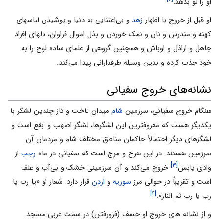
او را لو بدهد.
او قبل از خروج با اظهار
زهد
و بی‌اعتنایی به دنیا و پوشیدن لباسهای
کهنه و مندرس و نان و نمک خوردن و بذل اموال فراوان، دلهای افراد
جاهل و اراذل و اوباش و همچنین گروهی از علمای ساده لوح را به
خود جذب کرده و بدین وسیله طرفدارانی پیدا می‌کند.
نشانه‌های خروج سفیانی
هنگام خروج سفیانی، سرزمین
شام
میدان تاخت و تاز چندین لشگر با
یکدیگر هست که معروفترین این لشگرها، لشگر اصهب و ابقع است و
لشگرهای دیگر احتمالاً حاکمان مناطق مختلف شام و مردمان آن
سرزمین هستند. در این هرج و مرج است که سفیانی در ماه
رجب
از
[۳]
وادی یابس
خروج می‌کند و آن سرزمینی خشک و بی‌آب و علف
است و تقریباً در حوالی مرز
سوریه
و
اردن
قرار دارد. شعار او «یا رب یا
[۴]
رب یا رب ثم النار».
و از نشانه های خروج او خسف (فرورفتن) در سمت غربی مسجد