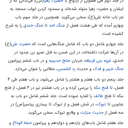
در جلد دوم طى فصولى از ازدواج با
حضرت زهرا
(س)، فرزندانى که از
ایشان و حضرت زهرا متولد شده‌اند و مسدود کردن ابواب مسجد به
جز باب خانه على(ع)، سخن مى‌گوید. همچنین در جلد سوم باب
چهارم آمده که طى هشت فصل از
جنگ احد
تا
جنگ خندق
را به شرح
کشیده است.
جلد چهارم شامل دو باب که شامل جنگ‌هایى است که
حضرت على
(ع)
در آن‌ها شرکت داشته‌اند، در این ضمن به قتل عمرو بن عبدود در
خندق،
غزوه بنى قریظه
، جریان
صلح حدیبیه
و در باب ششم پیرامون
جنگ خیبر
و
فدک
و حدیث
رد الشمس
، مطالبى را عنوان مى‌دارد.
جلد پنجم دو باب هفتم و هشتم را شامل مى‌شود، و باب هفتم طى ۴
فصل، تا
فتح مکه
را بررسى کرده و در باب هشتم نیز در ۴ فصل، از فتح
مکه تا فتح
طائف
را اشاره نموده است. جلد ششم شامل دو باب به
عناوین تا
تبوک
، در شش فصل و از تبوک تا بیماری پیامبر(ص) در
سه فصل از
حدیث منزلت
و وقایع تبوک، سخن مى‌گوید.
جلد هفتم شامل باب‌هاى یازدهم و دوازدهم و پیرامون
حجة الوداع
و