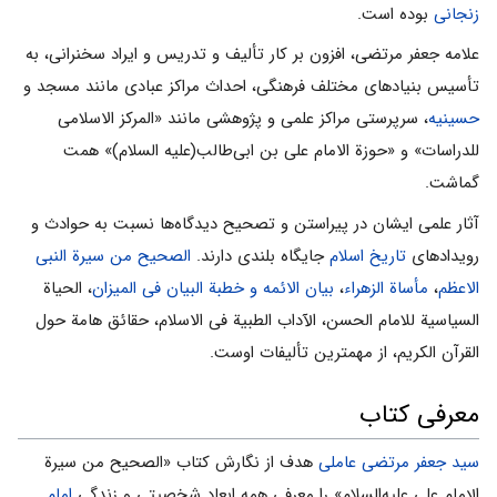
زنجانى
بوده است.
علامه جعفر مرتضی، افزون بر کار تألیف و تدریس و ایراد سخنرانى، به
تأسیس بنیادهاى مختلف فرهنگى، احداث مراکز عبادى مانند مسجد و
حسینیه
، سرپرستى مراکز علمی و پژوهشى مانند «المرکز الاسلامى
للدراسات» و «حوزة الامام على بن ابی‌طالب(علیه السلام)» همت
گماشت.
آثار علمی ایشان در پیراستن و تصحیح دیدگاه‌ها نسبت به حوادث و
رویدادهاى
تاریخ اسلام
جایگاه بلندى دارند.
الصحیح من سیرة النبى
الاعظم
،
مأساة الزهراء
،
بیان الائمه و خطبة البیان فى المیزان
، الحیاة
السیاسیة للامام الحسن، الآداب الطبیة فى الاسلام، حقائق هامة حول
القرآن الکریم، از مهمترین تألیفات اوست.
معرفی کتاب
سید جعفر مرتضی عاملی
هدف از نگارش کتاب «الصحیح من سیرة
الإمام علی علیه‌السلام» را معرفی همه ابعاد شخصیتی و زندگی
امام