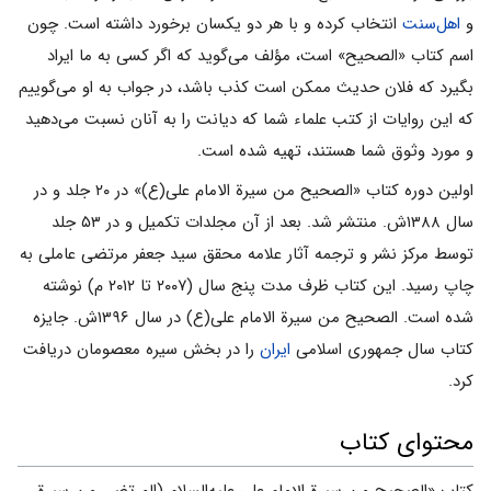
و
اهل‌سنت
انتخاب کرده و با هر دو یکسان برخورد داشته است. چون
اسم کتاب «الصحیح» است، مؤلف مى‌گوید که اگر کسى به ما ایراد
بگیرد که فلان حدیث ممکن است کذب باشد، در جواب به او مى‌گوییم
که این روایات از کتب علماء شما که دیانت را به آنان نسبت مى‌دهید
و مورد وثوق شما هستند، تهیه شده است.
اولین دوره کتاب «الصحیح من سیرة الامام علی(ع)» در ۲۰ جلد و در
سال ۱۳۸۸ش. منتشر شد. بعد از آن مجلدات تکمیل و در ۵۳ جلد
توسط مرکز نشر و ترجمه آثار علامه محقق سید جعفر مرتضی عاملی به
چاپ رسید. این کتاب ظرف مدت پنج سال (۲۰۰۷ تا ۲۰۱۲ م) نوشته
شده است. الصحیح من سیرة الامام علی(ع) در سال ۱۳۹۶ش. جایزه
کتاب سال جمهوری اسلامی
ایران
را در بخش سیره معصومان دریافت
کرد.
محتوای کتاب
کتاب «الصحیح من سیرة الإمام علی علیه‌السلام (المرتضی من سیرة