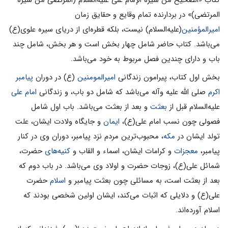
المرتضی)» در بردارنده تمام وقایع و حقایق زمان
امیرالمؤمنین
(علیه‌السلام) نیست، بلکه قطره‌اى از دریاى سیره علوى(ع)
مى‌باشد. کتاب حاضر شامل چهار بخش است و هر بخش، شامل چند
باب و داراى چندین فصل مربوط به خود مى‌باشد.
بخش اول کتاب، پیرامون زندگانى
امیرالمومنین
(ع) در دوران
پیامبر
اکرم
صلی الله علیه وآله مى‌باشد که شامل دو باب، و زندگانى
امام علی‌
علیه‌السلام قبل از
بعثت
و بعد از بعثت مى‌باشد. باب اول شامل
فصولى چون نسب امام على(ع)،
ایمان
و جایگاه ولادت ایشان، علت
تولد ایشان در
مکه
، محبوب‌ترین مردم نزد پیامبر، دوران وى در کنار
پیامبر،
معجزات
و کرامات ایشان، اسماء و القاب و
کنیه‌هاى
حضرت،
شمائل على(ع)، زوجات حضرت و اولاد وى مى‌باشد. در باب دوم که
بعد از بعثت است، به مسائلى چون بعثت پیامبر و
اسلام
حضرت
على(ع) و دلایلى که اثبات مى‌کند، ایشان اولین شخصى بودند که
اسلام آورده‌اند.