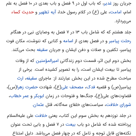
جریان روز
غدیر
، که باب اول در ۹ فصل و باب بعدى در ۱۰ فصل به علم
امام،
امامت
، على (ع) در کلام رسول خدا،
آیه تطهیر
و
حدیث کساء
مى‌پردازد.
جلد هشتم که که شامل باب ۱۳ در ۷ فصل به وصایاى نبى در هنگام
رحلت پیامبر
و در فصل بعدى از
اسامه
و کتابى که ننوشت، مکان فوت
پیامبر، تکفین و صلات و دفن ایشان و جریان
سقیفه
بحث مى‌کند.
بخش دوم این اثر، قسمت دوم زندگانى
امیرالمؤمنین
که از وفات
پیامبر تا بیعت ایشان است، را به تصویر کشیده است. برخی از
مباحث مطرح شده در این بخش عبارتند از: ماجرای
سقیفه
،
ارث
پیامبر(ص) و قضیه
فدک
،
مصحف علی
(ع)، شهادت
حضرت زهرا
(س)،
قضاوت‌های علی(ع)، جنگ‌ها و فتوحات در زمان
ابوبکر
و
عمر خطاب
،
شورای خلافت
، سیاست‌های خلفای سه‌گانه، قتل
عثمان
.
در جلد نوزدهم به بخش سوم این کتاب، یعنى
خلافت
علی‌ علیه‌السلام
پرداخته شده که شامل دو باب
بیعت
در ۷ فصل و بابى تحت عنوان
نکته‌هاى قابل توجه و تامل که در چهار فصل مى‌باشد. دلیل امتناع