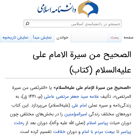
ستجو
صفحه
بحث
خواندن
نمایش مبدأ
نمایش تاریخچه
الصحیح من سیرة الامام علی
علیه‌السلام (کتاب)
پرش
پرش
«الصحیح مِن سیرة الإمام على علیه‌السلام»
یا «المُرتَضی من سیرة
به
به
المرتضی»، تألیف
علامه سید جعفر مرتضى عاملى
(م، ۱۴۴۱ ق)، به
ناوبری
جستجو
زندگى‌نامه و سیره عملى
امام على
(علیه‌السلام) مى‌پردازد. این کتاب
دوره‌های مختلف زندگی
امیرالمؤمنین
را در بخش‌های مختلفی چون
دوران حیات
پیامبر اسلام
(صلی الله علیه وآله)، دوران بعد از
رحلت
پیامبر
تا
بیعت مردم با امام
و دوران
خلافت
تقسیم کرده است.