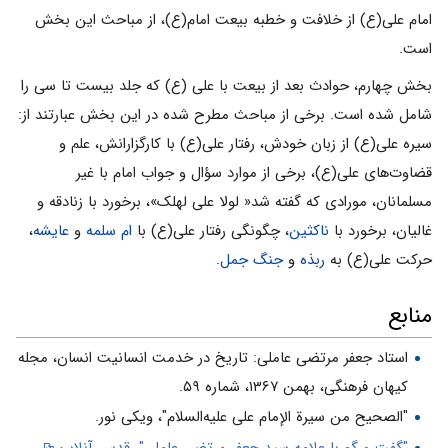
امام علی(ع) از خلافت و خطبه بیعت امام(ع)، از مباحث این بخش
است.
بخش چهارم، حوادث بعد از بیعت با علی (ع) که جلد بیست تا سی را
شامل شده است. برخی از مباحث مطرح شده در این بخش عبارتند از:
سیره علی(ع) از زبان خودش، رفتار علی(ع) با کارگزارانش، علم و
قضاوت‌های علی(ع)، برخی از موارد سؤال و جواب امام با غیر
مسلمانان، مورادی که گفته شد« لولا علی لهلک»، برخورد با زنادقه و
غالیان، برخورد با
ناکثین
، چگونگی رفتار علی(ع) با
ام سلمه
و
عایشه
،
حرکت علی(ع) به
ربذه
و
جنگ جمل
.
منابع
استاد جعفر مرتضى عاملى: تاریخ در خدمت انسانیت انسان، مجله
کیهان فرهنگى، بهمن ۱۳۶۷، شماره ۵۹.
"الصحیح من سیرة الإمام علی علیه‌السلام"، ویکی نور.
"گفت و گو با علامه سید جعفر مرتضی عاملی"، قدس آنلاین
.