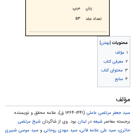
عربی
زبان
۵۳
تعداد جلد
محتویات
۱
مؤلف
۲
معرفی کتاب
۳
محتوای کتاب
۴
منابع
مؤلف
سید جعفر مرتضی عاملی
(۱۴۴۱-۱۳۶۴ ق)، علامه محقق و نویسنده
برجسته معاصر
شیعه
در
لبنان
بود. وی از شاگردان
شیخ مرتضى
حائرى
،
سید على علامه فانى
،
سید مهدى روحانى
و
سید موسى شبیرى