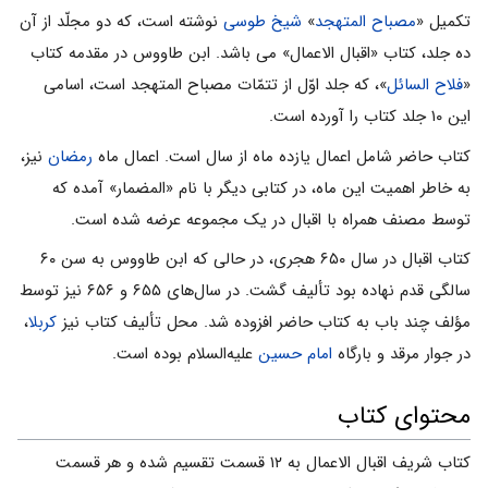
تکمیل «
مصباح المتهجد
»
شیخ طوسى
نوشته است، که دو مجلّد از آن
ده جلد، کتاب «اقبال الاعمال» می باشد. ابن طاووس در مقدمه کتاب
«
فلاح السائل
»، که جلد اوّل از تتمّات مصباح المتهجد است، اسامى
این ۱۰ جلد کتاب را آورده است.
کتاب حاضر شامل اعمال یازده ماه از سال است. اعمال ماه
رمضان
نیز،
به خاطر اهمیت این ماه، در کتابى دیگر با نام «المضمار» آمده که
توسط مصنف همراه با اقبال در یک مجموعه عرضه شده است.
کتاب اقبال در سال ۶۵۰ هجرى، در حالى که ابن طاووس به سن ۶۰
سالگى قدم نهاده بود تألیف گشت. در سال‌هاى ۶۵۵ و ۶۵۶ نیز توسط
مؤلف چند باب به کتاب حاضر افزوده شد. محل تألیف کتاب نیز
کربلا
،
در جوار مرقد و بارگاه
امام حسین
علیه‌السلام بوده است.
محتوای کتاب
کتاب شریف اقبال الاعمال به ۱۲ قسمت تقسیم شده و هر قسمت