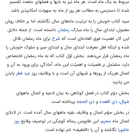
مربوط به یک ماه است. هر ماه نیز به بابها و فصلهاى متعدد تقسیم
شده تا دسترسى به مطالب هر روز از ماه به سهولت امکانپذیر باشد.
سید‌ ‎کتاب خویش را به ترتیب ماه‌هاى سال نگاشته، اما بر خلاف روش
معمول، ابتداى سال را ماه مبارک
رمضان
دانسته است. از جمله دلایل
این کار، اهمیت فوق العاده‌اى است که
شرع
برای ماه رمضان قائل
شده و اینکه اهل معرفت ابتداى سال و ابتداى سیر و سلوک خویش را
ماه رمضان قرار مى‌دهند. بخش اوّل کتاب که به ماه رمضان اختصاص
دارد، مشتمل بر فضیلت و اهمیّت این ماه، آمادگى براى ورود به آن و
اعمال هریک از روزها و شبهاى آن است و با وظایف روز
عید فطر
پایان
مى پذیرد.
بخش دوّم کتاب در فصل کوتاهى به بیان ادعیه و اعمال ماههاى
شوال
،
ذی القعده
و
ذى الحجه
پرداخته است.
در بخش سوّم اعمال و وظایف بقیه ماههاى سال آمده است. در لابلاى
اعمال ماه
محرم
، ابن طاووس رساله کوچکى در توصیف وقایع
روز
عاشورا
نگاشته و آن را «اللطیف» نام نهاده است.