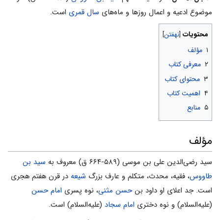
موضوع ادعیه و اعمال روزها و ماه‌های
سال قمری
است.
محتویات
۱
مؤلف
۲
معرفی کتاب
۳
محتوای کتاب
۴
اهمیت کتاب
۵
منابع
مؤلف
سید رضی‌الدین علی بن موسی (۵۸۹-۶۶۴ ق) معروف به
سید بن
طاووس
، فقیه، محدث، متکلم و عارف بزرگ
شیعه
در قرن هفتم هجری
است. جد اعلای او داود بن
حسن مثنی
، نوه پسری
امام حسن
(علیه‌السلام) و نوه دختری
امام سجاد
(علیه‌السلام) است.