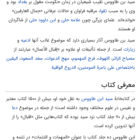
سید بن طاووس نقیب شیعیان در زمان حکومت مغول بر
بغداد
بود و
وی را به سبب
تقوا
، مراقبه فراوان و حالات عرفانی «جمال العارفین»
خوانده‌اند. علمای بزرگی چون
علامه حلى
و
ابن داوود حلی
از شاگردان
او هستند.
سید بن طاووس آثار بسیاری دارد که موضوع غالب آنها
ادعیه
و
زیارات
است. از جمله تألیفات او علاوه بر «إقبال الأعمال» عبارتند از:
مصباح الزائر
،
اللهوف
،
فرج المهموم
،
مهج الدعوات
،
سعد السعود
،
الیقین
باختصاص علی بامرة المومنین
،
الدروع الواقیة
.
معرفی کتاب
در کتابخانۀ
سید‌ ‎ابن طاووس
به نقل خود او، ‎بیش از ۱۵۰۰ کتاب معتبر
و نفیس در علوم مختلف وجود داشته است؛ از جمله در موضوع
دعا
بیش از ۷۰ جلد کتاب نزد سید‌ ‎بوده که کتاب‌هایى مثل «اقبال» را از
آنها تدوین کرده است.
ابن طاووس ده جلد کتاب با عنوان «المهمات و التتمات» در تتمه و