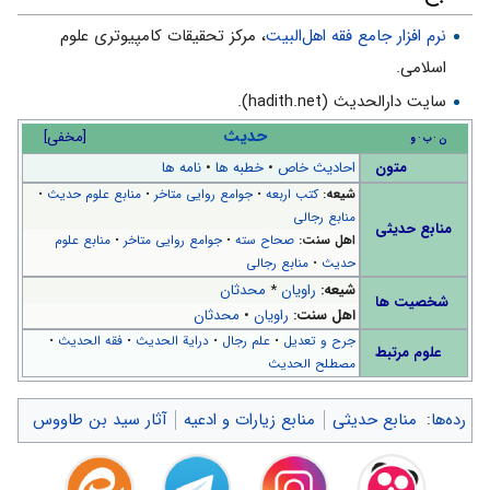
نرم افزار جامع فقه اهل‌البیت
، مرکز تحقیقات کامپیوتری علوم
اسلامی.
سایت دارالحدیث (hadith.net).
حدیث
[
مخفی
]
ن
ب
و
متون
احادیث خاص
•
خطبه ها
•
نامه ها
شیعه:
کتب اربعه
•
جوامع روایی متاخر
•
منابع علوم حدیث
•
منابع رجالی
منابع حدیثی
اهل سنت:
صحاح سته
•
جوامع روایی متاخر
•
منابع علوم
حدیث
•
منابع رجالی
شیعه:
راویان
*
محدثان
شخصیت ها
اهل سنت:
راویان
•
محدثان
جرح و تعدیل
•
علم رجال
•
درایة الحدیث
•
فقه الحدیث
•
علوم مرتبط
مصطلح الحدیث
رده‌ها
:
منابع حدیثی
منابع زیارات و ادعیه
آثار سید بن طاووس