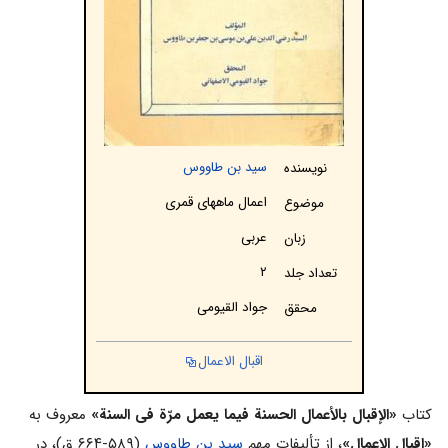
سید بن طاووس
نویسنده
اعمال ماههای قمری
موضوع
عربی
زبان
۲
تعداد جلد
جواد القیومی
محقق
اقبال الاعمال
کتاب
«الإقبال بالأعمال الحسنة فیما یعمل مرّة فی السنة»
معروف به
«اقبال الاعمال»
، از تألیفات مهم
سید بن طاووس
(۵۸۹-۶۶۴ ق)، در