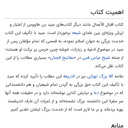
اهمیت کتاب
کتاب اقبال الأعمال مانند دیگر کتاب‌هاى سید‌ ‎بن طاووس از اعتبار و
ارزش ویژه‌اى بین علماى
شیعه
برخوردار است. سید‌ ‎با تألیف این کتاب
خدمت بزرگى به جهان اسلام نموده، به قسمى که تمام مؤلفان پس از
سید‌ ‎در موضوع ادعیه و زیارات، خوشه چین خرمن پر برکت او هستند؛
از جمله
شیخ عباس قمى
در «
مفاتیح الجنان
» بسیارى مطالب را از این
کتاب نقل مى‌کند.
علامه
آقا بزرگ تهرانى
نیز در
الذریعة
این مطلب را تأیید کرده که سید‌
‎با تألیف این کتاب حق بزرگى به گردن تمام شیعیان و هم دانشمندانى
که در موضوع
دعا
و نیایش کتابى نوشته‌اند دارد و در حقیقت همه آنها
سر سفرۀ این دانشمند بزرگ نشسته‌اند و از ثمرات آن عارف اندیشمند
بهره برده‌اند و بر ما لازم است که از خدمت بزرگ ایشان تقدیر کنیم.
منابع