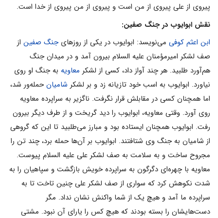
پیروی از علی پیروی از من است و پیروی از من پیروی از خدا است.
نقش ابوایوب در جنگ صفین:
ابن اعثم کوفی
می‌‌نویسد: ابوایوب در یکی از روزهای
جنگ صفین
از
صف لشکر امیرمؤمنان علیه السلام بیرون آمد و در میدان جنگ
هم‌آورد طلبید. هر چند آواز داد، کسی از لشکر
معاویه
به جنگ او روی
نیاورد. ابوایوب به اسب خود تازیانه زد و بر لشکر
شامیان
حمله‌ور شد،
اما همچنان کسی در مقابلش قرار نگرفت. ناگزیر به سراپرده معاویه
روی آورد. وقتی معاویه، ابوایوب را دید گریخت و از طرف دیگر بیرون
رفت. ابوایوب همچنان ایستاده بود و مبارز می‌‌طلبید تا این که گروهی
از شامیان به جنگ وی شتافتند. ابوایوب بر آن‌ها حمله برد، چند تن را
مجروح ساخت و به سلامت به صف لشکر علی علیه السلام پیوست.
معاویه با چهره‌ای دگرگون به سراپرده خویش بازگشت و سپاهیان را به
شدت نکوهش کرد که سواری از صف لشکر علی چنین تاخت تا به
سراپرده ما آمد و هیچ یک از شما واکنش نشان نداد. مگر
دست‌هایشان را بسته بودند که هیچ کس را یارای آن نبود. مشتی