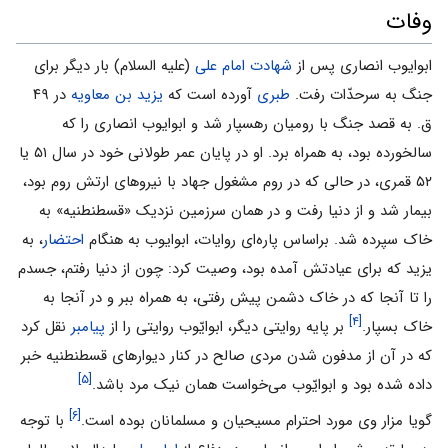
وفات
ابوایوب انصاری پس از
شهادت امام علی
(علیه السلام) بار دیگر برای
جنگ به سرحدّات رفت.
طبری
آورده است که
یزید بن معاویه
در ۴۹
ق. به قصد جنگ با رومیان رهسپار شد و ابوایوب انصاری را که
سالخورده بود، به همراه برد. او در پایان عمر طولانی خود در سال ۵۱ یا
۵۲ قمری، در حالی که در روم مشغول جهاد با نیروهای ارتش روم بود،
بیمار شد و از دنیا رفت و در همان سرزمین نزدیک «قسطنطنیه» به
خاک سپرده شد. براساس پاره‌ای روایات، ابوایوب به هنگام
احتضار
، به
یزید که برای عیادتش آمده بود، وصیت کرد: چون از دنیا رفتم، جسدم
را تا آنجا که در خاک دشمن پیش رفتی، به همراه ببر و در آنجا به
[۴]
خاک بسپار.
بر پایه روایتى دیگر، ابوایّوب روایتى را از
پیامبر
نقل کرد
که در آن از مدفون شدن مردى ‌صالح در کنار دیوارهاى قسطنطنیه خبر
[۵]
داده شده بود و ابوایّوب مى‌خواست همان نیک مرد باشد.
[۶]
گویا مزار وى مورد احترام مسیحیان و مسلمانان بوده است.
با توجه