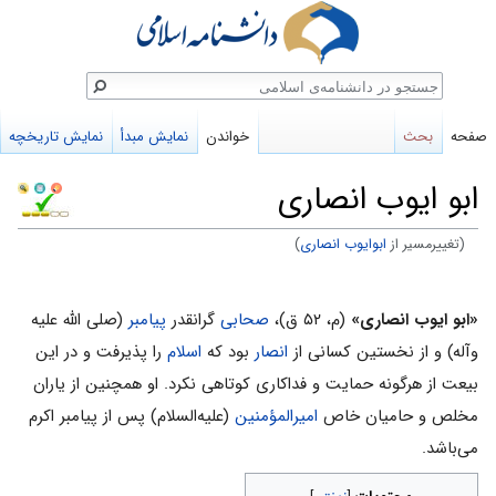
ستجو
صفحه
بحث
خواندن
نمایش مبدأ
نمایش تاریخچه
ابو ایوب انصاری
(تغییرمسیر از
ابوایوب انصاری
)
پرش
پرش
به
به
«ابو ایوب انصاری»
(م، ۵۲ ق)،
صحابی
گرانقدر
پیامبر
(صلی الله علیه
ناوبری
جستجو
وآله) و از نخستین کسانی از
انصار
بود که
اسلام
را پذیرفت و در این
بیعت از هرگونه حمایت و فداکاری کوتاهی نکرد. او همچنین از یاران
مخلص و حامیان خاص
امیرالمؤمنین
(علیه‌السلام) پس از پیامبر اکرم
می­‌باشد.