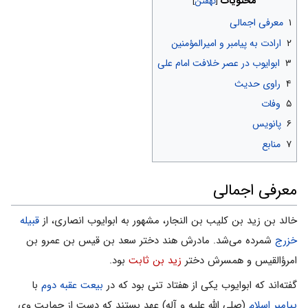
محتویات
۱
معرفی اجمالی
۲
ارادت به پیامبر و امیرالمؤمنین
۳
ابوایوب در عصر خلافت امام علی
۴
راوی حدیث
۵
وفات
۶
پانویس
۷
منابع
معرفی اجمالی
خالد بن زید بن کلیب بن النجار، مشهور به ابوایوب انصاری، از
قبیله
خزرج
شمرده می‌‌شد. مادرش هند دختر سعد بن قیس بن عمرو بن
امرؤالقیس و همسرش دختر
زید بن ثابت
بود.
گفته‌اند که ابوایوب یکی از هفتاد تنی بود که در
بیعت عقبه دوم
با
پیامبر اسلام
(صلی الله علیه و آله) عهد بستند که دست از حمایت وی