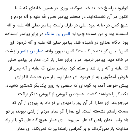
ابوایوب پاسخ داد: به خدا سوگند، روزی در همین خانه‌ای که شما
اکنون در آن نشسته‌اید، در محضر پیامبر صلی الله علیه و آله بودم و
هیچ کس در خانه نبود. علی در طرف راست پیامبر صلی الله علیه و آله
نشسته بود و من سمت چپ او؛
انس بن مالک
در برابر پیامبر ایستاده
بود. ناگاه صدای در شنیده شد. پیامبر صلی الله علیه و آله فرمود: ای
انس! ببین کوبنده در کیست؟ انس بیرون رفته،
عمار بن یاسر
را پشت
در خانه دید. پیامبر فرمود: در را برای عمار باز کن. عمار بر پیامبر صلی
الله علیه و آله وارد شد و سلام کرد. پیامبر صلی الله علیه و آله پس از
خوش آمدگویی به او فرمود: ای عمار! پس از من حوادث ناگواری
پیش خواهد آمد، به گونه‌ای که بعضی به روی یکدیگر شمشیر کشیده،
یکدیگر را خواهند کشت. همچنین گروهی از گروهی دیگر برائت
می‌‌جویند. ای عمار! اگر آن روز را دیدی بر تو باد به پیروی از آن که
سمت راستم نشسته است. ای عمار! اگر تمام مردم از راهی بروند، بر تو
باد رفتن بدان راهی که علی می‌‌رود... ای عمار! هیچ گاه علی تو را از راه
هدایت باز نمی‌‌گرداند و بر گمراهی راهنمایی‌ات نمی‌‌کند. ای عمار!