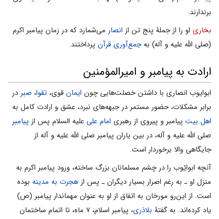
برندارند.
بخاری
او را از جملۀ پنج تن از
انصار
می‌شمارد که در زمان پیامبر اکرم
(صلی الله علیه و آله) به
جمع‌آوری قرآن
پرداختند.
ارادت به پیامبر و امیرالمؤمنین
ابوایوب انصاری با داشتن خصلت‌هایی چون
ایمان
قوی،
تقوا
،
صبر
در
برابر مشکلات، حضور مستمر در جبهه‌های نبرد، عشق و ارادت کامل به
اهل بیت
پیامبر و پیروی از رهبری
امام علی
علیه السلام پس از
پیامبر
صلی الله علیه و آله، در بین یاران پیامبر صلی الله علیه و آله از
جایگاهی والا برخوردار است.
آنچه ابوایّوب را در چشم مسلمانان بزرگ ساخته، ورود پیامبر اکرم به
منزل او ـ به رغم اصرار بسیار دیگران ـ پس از
هجرت به مدینه
بوده
است. از این‌رو مورخان به اتفاق از او به عنوان مهماندار پیامبر (ص)
یاد کرده‌اند. به گفتۀ
بلاذری
، پیامبر اسلام، ۷ ماه، تا اتمام ساختمان