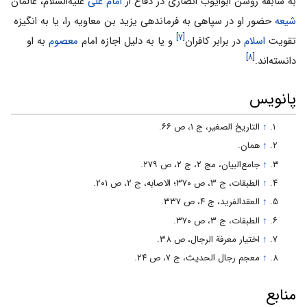
به سابقه روشن ابوایوب انصارى در دفاع از
امام على
علیه‌السلام، عالمان
شیعه
حضور او در سپاهى به فرماندهى یزید بن‌ معاویه را، یا به انگیزه
[۷]
تقویت
اسلام
در برابر کافران
و یا به دلیل اجازه امام
معصوم
به او
[۸]
دانسته‌اند.
پانویس
↑
التاریخ الصغیر، ج‌ ۱، ص‌ ۶۶‌.
↑
همان.
↑
جامع‌البیان، مج ‌۲، ج‌ ۲، ص‌ ۲۷۹.
↑
الطبقات، ج‌ ۳، ص‌ ۳۷۰؛ الاصابه، ج ‌۲، ص‌ ۲۰۱.
↑
العقدالفرید، ج ‌۴، ص‌ ۳۳۷.
↑
الطبقات، ج‌ ۳، ص‌ ۳۷۰.
↑
اختیار معرفة الرجال، ص‌ ۳۸.
↑
معجم رجال الحدیث، ج‌ ۷، ص‌ ۲۴.
منابع