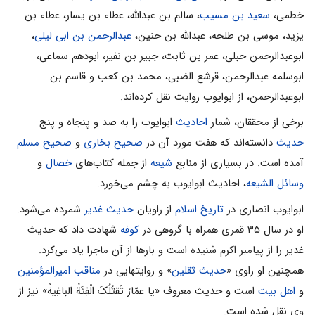
خطمی،
سعید بن مسیب
، سالم بن عبدالله، عطاء بن یسار، عطاء بن
یزید، موسی بن طلحه، عبدالله بن حنین،
عبدالرحمن بن ابی لیلی
،
ابوعبدالرحمن حبلی، عمر بن ثابت، جبیر بن نفیر، ابودهم سماعی،
ابوسلمه عبدالرحمن، قرشع الضبی، محمد بن کعب و قاسم بن
ابوعبدالرحمن، از ابوایوب روایت نقل کرده‌اند.
برخی از محققان، شمار
احادیث
ابوایوب را به صد و پنجاه و پنج
حدیث
دانسته‌اند که هفت مورد آن در
صحیح بخاری
و
صحیح مسلم
آمده است. در بسیاری از منابع
شیعه
از جمله کتاب‌های
خصال
و
وسائل الشیعه
، احادیث ابوایوب به چشم می‌‌خورد.
ابوایوب انصاری در
تاریخ اسلام
از راویان
حدیث غدیر
شمرده می‌‌شود.
او در سال ۳۵ قمری همراه با گروهی در
کوفه
شهادت داد که حدیث
غدیر را از پیامبر اکرم شنیده است و بارها از آن ماجرا یاد می‌‌کرد.
همچنین او راوی «
حدیث ثقلین
» و روایتهایی در
مناقب
امیرالمؤمنین
و
اهل بیت
است و حدیث معروف «یا عمّارُ تَقتُلُکَ الْفِئَةُ الباغِیةُ» نیز از
وی نقل شده است.