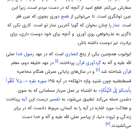
سفارش می‌‌کنم: قطع امید از آنچه که در دست مردم است، زیرا این
عین توانگری است. تا می‌‌توانی از
طمع
دوری بجوی که عین فقر
است.
نماز
را چنان بخوان که گویا آخرین نماز تو است. کاری نکن که
ناگزیر به عذرخواهی روی آوری. و آنچه برای خود دوست داری، برای
برادرت نیز دوست داشته باش.
ابوایوب همچنین یکى از پنج
انصارى
است که در عهد
رسول ‌خدا
صلی
[۱]
الله علیه و آله به
گردآورى قرآن
پرداختند.
در عهد خلیفه دوم، معلم
[۲]
قرآن
شناخته شد.
و در سال‌هاى پایانى عمرش هنگام محاصره
«...وَلاَ تُلْقُواْ
قسطنطنیه چون شنید واژه «تهلکه» در آیه ۱۹۵
سوره بقره
بِأَیدِیکمْ إِلَى التَّهْلُکةِ»
به اشتباه بر عمل سرباز مسلمانى که به سوى
دشمن حمله مى‌کند تطبیق مى‌شود، به
تفسیر
درست این
آیه
پرداخت
و هلاکت مورد اشاره در آیه را به کسانى مربوط دانست که در برابر
زندگى و ثروت دنیا، از پیامبر صلی الله علیه و آله و خدا دست
[۳]
مى‌کشیدند.