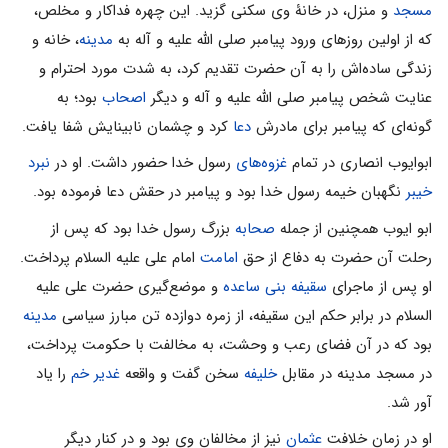
مسجد
و منزل، در خانۀ وی سکنی گزید. این چهره فداکار و مخلص،
که از اولین روزهای ورود پیامبر صلی الله علیه و آله به
مدینه
، خانه و
زندگی ساده‌اش را به آن حضرت تقدیم کرد، به شدت مورد احترام و
عنایت شخص پیامبر صلی الله علیه و آله و دیگر
اصحاب
بود؛ به
گونه‌ای که پیامبر برای مادرش
دعا
کرد و چشمان نابینایش شفا یافت.
ابوایوب انصاری در تمام
غزوه‌های
رسول خدا حضور داشت. او در
نبرد
خیبر
نگهبان خیمه رسول خدا بود و پیامبر در حقش دعا فرموده بود.
ابو ایوب همچنین از جمله
صحابه
بزرگ رسول خدا بود که پس از
رحلت آن حضرت به دفاع از حق
امامت
امام علی علیه السلام پرداخت.
او پس از ماجرای
سقیفه بنی ساعده
و موضع‌گیری حضرت علی علیه
السلام در برابر حکم این سقیفه، از زمره دوازده تن مبارز سیاسی
مدینه
بود که در آن فضای رعب و وحشت، به مخالفت با حکومت پرداخت،
در مسجد مدینه در مقابل
خلیفه
سخن گفت و واقعه
غدیر خم
را یاد
آور شد.
او در زمان خلافت
عثمان
نیز از مخالفان وی بود و در کنار دیگر