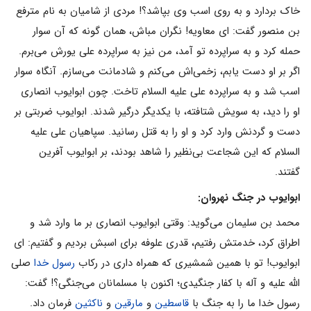
خاک بردارد و به روی اسب وی بپاشد؟! مردی از شامیان به نام مترفع
بن منصور گفت: ای معاویه! نگران مباش، همان گونه که آن سوار
حمله کرد و به سراپرده تو آمد، من نیز به سراپرده علی یورش می‌‌برم.
اگر بر او دست یابم، زخمی‌‌اش می‌‌کنم و شادمانت می‌‌سازم. آنگاه سوار
اسب شد و به سراپرده علی علیه السلام تاخت. چون ابوایوب انصاری
او را دید، به سویش شتافته، با یکدیگر درگیر شدند. ابوایوب ضربتی بر
دست و گردنش وارد کرد و او را به قتل رسانید. سپاهیان علی علیه
السلام که این شجاعت بی‌نظیر را شاهد بودند، بر ابوایوب آفرین
گفتند.
ابوایوب در جنگ
نهروان:
محمد بن سلیمان می‌‌گوید: وقتی ابوایوب انصاری بر ما وارد شد و
اطراق کرد، خدمتش رفتیم، قدری علوفه برای اسبش بردیم و گفتیم: ای
ابوایوب! تو با همین شمشیری که همراه داری در رکاب
رسول خدا
صلی
الله علیه و آله با کفار جنگیدی؛ اکنون با مسلمانان می‌‌جنگی؟! گفت:
رسول خدا ما را به جنگ با
قاسطین
و
مارقین
و
ناکثین
فرمان داد.