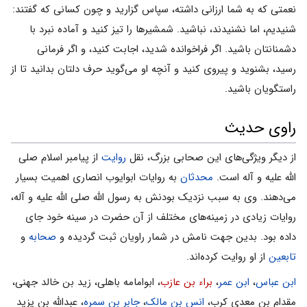
نعمتی که به شما ارزانی داشته، سپاس گزارید و چون کسانی که گفتند:
شنیدیم، اما نشنیدند، نباشید. شمشیرها را تیز کنید و آماده نبرد با
دشمنانتان باشید. اگر فراخوانده شدید، اجابت کنید، و اگر فرمانی
رسید، بشنوید و پیروی کنید و آنچه او می‌‌گوید حرف دلتان بدانید تا از
راستگویان باشید.
راوی حدیث
از دیگر ویژگی‌های این صحابی بزرگ، نقل
روایت
از پیامبر اسلام صلی
الله علیه و آله است.
محدثان
به روایات ابوایوب انصاری اهمیت بسیار
می‌‌دهند. وی به سبب نزدیک بودنش به رسول الله صلی الله علیه و آله،
روایات زیادی در زمینه‌های مختلف از آن حضرت در سینه خود جای
داده بود. بدین جهت نامش در شمار راویان ثبت گردیده و
صحابه
و
تابعین
از او روایت کرده‌اند.
ابن عباس
،
ابن عمر
،
براء بن عازب
، ابوامامه باهلی، زید بن خالد جهنی،
مقدام بن معدی کرب،
انس بن مالک
،
جابر بن سمره
، عبدالله بن یزید