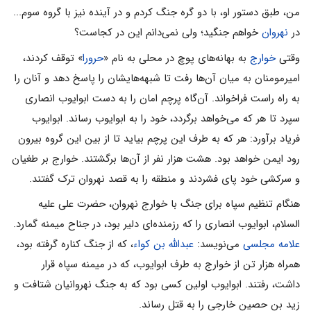
من، طبق دستور او، با دو گره جنگ کردم و در آینده نیز با گروه سوم...
در
نهروان
خواهم جنگید؛ ولی نمی‌‌دانم این در کجاست؟
وقتی
خوارج
به بهانه‌های پوچ در محلی به نام «
حرورا
» توقف کردند،
امیرمومنان به میان آن‌ها رفت تا شبهه‌هایشان را پاسخ دهد و آنان را
به راه راست فراخواند. آن‌گاه پرچم امان را به دست ابوایوب انصاری
سپرد تا هر که می‌‌خواهد برگردد، خود را به ابوایوب رساند. ابوایوب
فریاد برآورد: هر که به طرف این پرچم بیاید تا از بین این گروه بیرون
رود ایمن خواهد بود. هشت هزار نفر از آن‌ها برگشتند. خوارج بر طغیان
و سرکشی خود پای فشردند و منطقه را به قصد نهروان ترک گفتند.
هنگام تنظیم سپاه برای جنگ با خوارج نهروان، حضرت علی علیه
السلام، ابوایوب انصاری را که رزمنده‌ای دلیر بود، در جناح میمنه گمارد.
علامه مجلسی
می‌‌نویسد:
عبدالله بن کواء
، که از جنگ کناره گرفته بود،
همراه هزار تن از خوارج به طرف ابوایوب، که در میمنه سپاه قرار
داشت، رفتند. ابوایوب اولین کسی بود که به جنگ نهروانیان شتافت و
زید بن حصین خارجی را به قتل رساند.