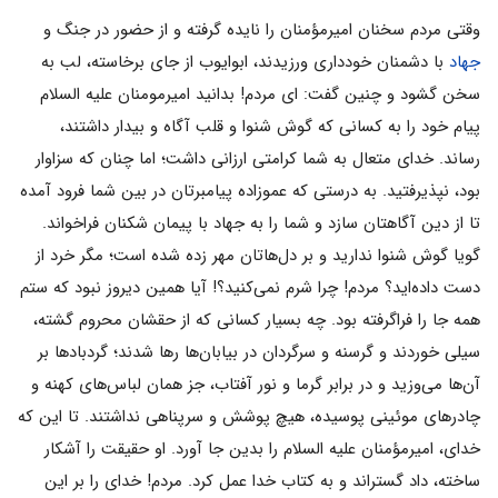
وقتی مردم سخنان امیرمؤمنان را نایده گرفته و از حضور در جنگ و
جهاد
با دشمنان خودداری ورزیدند، ابوایوب از جای برخاسته، لب به
سخن گشود و چنین گفت: ای مردم! بدانید امیرمومنان علیه السلام
پیام خود را به کسانی که گوش شنوا و قلب آگاه و بیدار داشتند،
رساند. خدای متعال به شما کرامتی ارزانی داشت؛ اما چنان که سزاوار
بود، نپذیرفتید. به درستی که عموزاده پیامبرتان در بین شما فرود آمده
تا از دین آگاهتان سازد و شما را به جهاد با پیمان شکنان فراخواند.
گویا گوش شنوا ندارید و بر دل‌هاتان مهر زده شده است؛ مگر خرد از
دست داده‌اید؟ مردم! چرا شرم نمی‌‌کنید؟! آیا همین دیروز نبود که ستم
همه جا را فراگرفته بود. چه بسیار کسانی که از حقشان محروم گشته،
سیلی خوردند و گرسنه و سرگردان در بیابان‌ها رها شدند؛ گردبادها بر
آن‌ها می‌‌وزید و در برابر گرما و نور آفتاب، جز همان لباس‌های کهنه و
چادرهای موئینی پوسیده، هیچ پوشش و سرپناهی نداشتند. تا این که
خدای، امیرمؤمنان علیه السلام را بدین جا آورد. او حقیقت را آشکار
ساخته، داد گستراند و به کتاب خدا عمل کرد. مردم! خدای را بر این