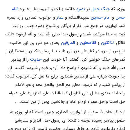
روزی که
جنگ جمل
در
بصره
خاتمه یافت و امیرمومنان همراه
امام
حسن
و
امام حسین
علیهماالسلام و
عمار
و ابوایوب انصاری وارد بصره
شد، ابوایوب در جمع سی نفر از بزرگان و شیوخ بصره چنین روایت
کرد: به خدا سوگند، شنیدم رسول خدا صلی الله علیه و آله فرمود: «انک
تقاتل
الناکثین
و
القاسطین
و
المارقین
بعدی مع علی بن ابی طالب»؛
تو پس از من، در کنار علی بن ابی طالب با پیمان‌شکنان و ستمگران و
گمراهان جنگ خواهی کرد. گفتند: آیا خودت این
حدیث
را از پیامبر
صلی الله علیه و آله شنیدی؟ پاسخ داد: آری، خودم شنیدم. گفتند: آن
چه خودت درباره علی از پیامبر شنیدی، برای ما نقل کن. ابوایوب گفت:
از پیامبر شنیدم که فرمود: «علی مع الحق والحق معه و هو الامام
والخلیفة بعدی یقاتل علی التاویل کما قاتلتُ علی التنزیل» علی همراه
حق است و حق همراه او؛ او امام و جانشین پس از من است... .
از دیگر احادیث منقول از ابوایوب انصاری چنین است که او روزی به
حضور پیامبر رسیده عرضه داشت: ای رسول خدا! اندرز و سفارشی
کوتاه بفرمایید شاید به خاطر بسپارم. حضرت فرمود: تو را به پنج چیز