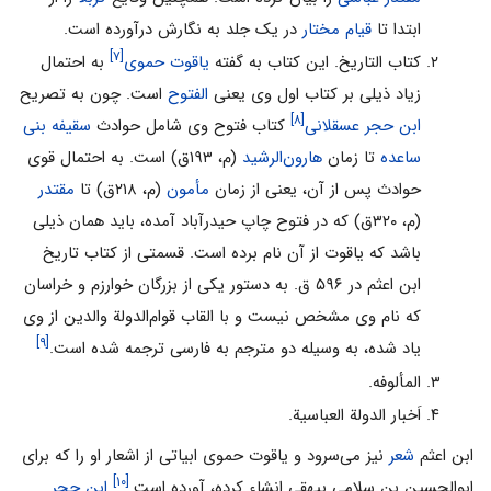
ابتدا تا
قیام مختار
در یک جلد به نگارش درآورده است.
[۷]
کتاب التاریخ‌. این‌ کتاب‌ به‌ گفته
یاقوت حموی
به‌ احتمال‌
زیاد ذیلی‌ بر کتاب‌ اول‌ وی‌ یعنی‌
الفتوح‌
است‌. چون‌ به‌ تصریح‌
[۸]
ابن حجر عسقلانی
کتاب‌ فتوح‌ وی‌ شامل‌ حوادث‌
سقیفه بنی‌
ساعده‌
تا زمان‌
هارون‌الرشید
(م، ۱۹۳ق‌) است‌. به‌ احتمال‌ قوی‌
حوادث‌ پس‌ از آن‌، یعنی‌ از زمان‌
مأمون‌
(م، ۲۱۸ق‌) تا
مقتدر
(م، ۳۲۰ق‌) که‌ در فتوح‌ چاپ‌ حیدرآباد آمده‌، باید همان‌ ذیلی‌
باشد که‌ یاقوت‌ از آن‌ نام‌ برده‌ است‌. قسمتی‌ از کتاب‌ تاریخ‌
ابن‌ اعثم‌ در ۵۹۶ ق‌. به‌ دستور یکی‌ از بزرگان‌ خوارزم‌ و خراسان‌
که‌ نام‌ وی‌ مشخص‌ نیست‌ و با القاب‌ قوام‌الدولة والدین‌ از وی‌
[۹]
یاد شده‌، به‌ وسیله دو مترجم‌ به‌ فارسی‌ ترجمه‌ شده‌ است‌.
المألوفه.
اَخبار الدولة العباسیة.
ابن‌ اعثم‌
شعر
نیز می‌سرود و یاقوت حموی ابیاتی‌ از اشعار او را که‌ برای‌
[۱۰]
ابوالحسین‌ بن‌ سلامی‌ بیهقی‌ انشاء کرده‌، آورده‌ است‌.
ابن‌ حجر