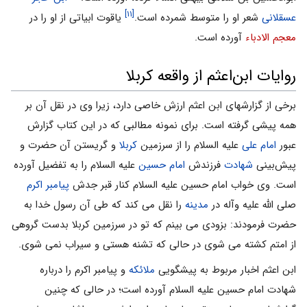
[۱۱]
عسقلانی‌
شعر او را متوسط شمرده‌ است‌.
یاقوت ابیاتی از او را در
معجم الادباء
آورده است.
روایات ابن‌اعثم از واقعه کربلا
برخی از گزارشهای ابن اعثم ارزش خاصی دارد، زیرا وی در نقل آن بر
همه پیشی گرفته است. برای نمونه مطالبی که در این کتاب گزارش
عبور
امام علی
علیه السلام را از سرزمین
کربلا
و گریستن آن حضرت و
پیش‌بینی
شهادت
فرزندش
امام حسین
علیه السلام را به تفضیل آورده
است. وی خواب امام حسین علیه السلام کنار قبر جدش
پیامبر اکرم
صلی الله علیه وآله در
مدینه
را نقل می کند که طی آن رسول خدا به
حضرت فرمودند: بزودی می بینم که تو در سرزمین کربلا بدست گروهی
از امتم کشته می شوی در حالی که تشنه هستی و سیراب نمی شوی.
ابن اعثم اخبار مربوط به پیشگویی
ملائکه
و پیامبر اکرم را درباره
شهادت امام حسین علیه السلام آورده است؛ در حالی که چنین