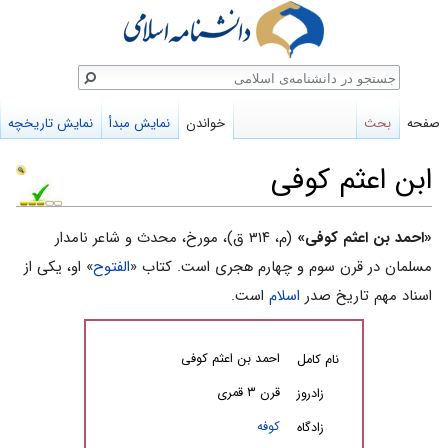
ستجو
صفحه
بحث
خواندن
نمایش مبدأ
نمایش تاریخچه
ابن اعثم کوفی
پرش
پرش
«احمد بن اعثم کوفی»
(م، ۳۱۴ ق)، مورخ، محدث و شاعر نامدار
به
به
مسلمان در قرن سوم و چهارم هجری است. کتاب «
الفتوح
» او، یکی‌ از
ناوبری
جستجو
اسناد مهم‌ تاریخ صدر
اسلام‌
است‌.
احمد بن اعثم کوفی
نام کامل
قرن ۳ قمری
زادروز
کوفه
زادگاه