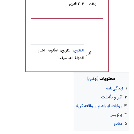
۳۱۴ قمری
وفات
الفتوح
، التاریخ، المألوفة، اخبار
آثار
الدولة العباسیة،...
محتویات
۱
زندگی‌نامه
۲
آثار و تألیفات
۳
روایات ابن‌اعثم از واقعه کربلا
۴
پانویس
۵
منابع