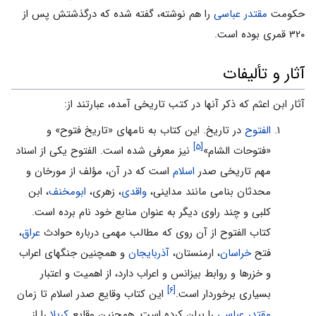
حکومت
مقتدر عباسی
را هم نوشته، گفته شده که درگذشتش پس از
۳۲۰ قمری بوده است.
آثار و تألیفات
آثار ابن‌ اعثم‌ که‌ ذکر آنها در کتب‌ تاریخی‌ آمده‌، عبارتند از:
الفتوح
در تاریخ‌. این‌ کتاب‌ به‌ نامهای‌ «تاریخ‌ فتوح‌» و
[۵]
«فتوحات‌ الشام‌»
نیز معرفی‌ شده‌ است‌. الفتوح یکی‌ از اسناد
مهم‌ تاریخی‌ صدر
اسلام‌
است‌ که‌ در آن‌، مؤلف‌ از مورخان‌ و
محدثان‌ بنامی‌ مانند مداینی‌،
واقدی‌
، زهری‌،
ابومخنف‌
، ابن‌
کلبی‌ و چند راوی‌ دیگر به‌ عنوان‌ منابع‌ خود نام‌ برده‌ است‌.
کتاب‌ الفتوح‌ از آن‌ روی‌ که‌ مطالب‌ مهمی‌ درباره حوادث‌
عراق‌
،
فتح‌
خراسان‌
، ارمنستان‌،
آذربایجان‌
و همچنین‌ جنگهای‌ اعراب‌
و خزرها و روابط بیزانس‌ و اعراب‌ دارد، از اهمیت‌ و اعتبار
[۶]
بسیاری‌ برخوردار است‌.
این کتاب وقایع صدر اسلام تا زمان
مقتدر عباسی
را بیان کرده است. همچنین وقایع
کربلا
را از