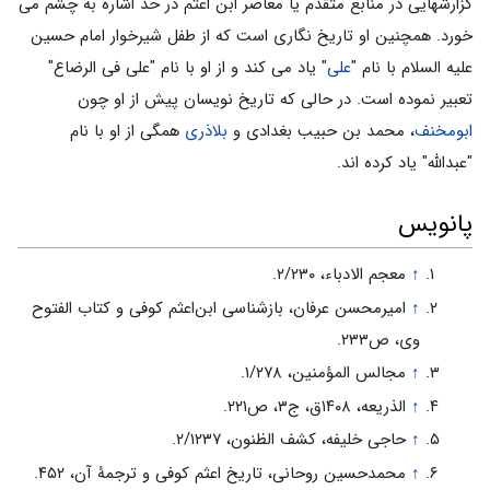
گزارشهایی در منابع متقدم یا معاصر ابن اعثم در حد اشاره به چشم می
خورد. همچنین او تاریخ نگاری است که از طفل شیرخوار امام حسین
علیه السلام با نام "
علی
" یاد می کند و از او با نام "علی فی الرضاع"
تعبیر نموده است. در حالی که تاریخ نویسان پیش از او چون
ابومخنف
، محمد بن حبیب بغدادی و
بلاذری
همگی از او با نام
"عبدالله" یاد کرده اند.
پانویس
↑
معجم الادباء، ۲/۲۳۰.
↑
امیرمحسن عرفان، بازشناسی ابن‌اعثم کوفی و کتاب الفتوح
وی، ص۲۳۳.
↑
مجالس‌ المؤمنین‌، ۱/۲۷۸.
↑
الذریعه، ۱۴۰۸ق، ج۳، ص۲۲۱.
↑
حاجی‌ خلیفه‌، کشف‌ الظنون‌، ۲/۱۲۳۷.
↑
محمدحسین روحانی‌، تاریخ‌ اعثم‌ کوفی‌ و ترجمۀ آن‌، ۴۵۲.