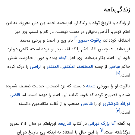
زندگی‌نامه
از زادگاه‌ و تاریخ‌ تولد و زندگانی‌ ابومحمد احمد بن‌ علی‌ معروف‌ به‌ ابن‌
اعثم‌ کوفی‌، آگاهی‌ دقیقی‌ در دست‌ نیست‌. در نام‌ و نسب‌ وی‌ نیز
[۱]
اختلاف‌ کرده‌اند؛
یاقوت حموی
نام‌ وی‌ را احمد و برخی‌ محمد
آورده‌اند. همچنین‌ لفظ اعثم‌ را که‌ لقب‌ پدر او بوده‌ است‌، گاهی‌ درباره
خود ابن‌ اعثم‌ بکار برده‌اند. وی اهل
کوفه
بوده و دوران حکومت شش
حاکم
عباسی
از جمله
المعتضد
،
المکتفی
،
المقتدر
و
الراضی
را درک کرده
[۲]
است.
یاقوت‌ او را مورخی‌
شیعه‌
دانسته‌ که‌ نزد اصحاب‌ حدیث‌ ضعیف‌ شمرده‌
شده‌ و تصریح‌ کرده‌ که‌ خود، کتاب‌ ابن‌ اعثم‌ را دیده‌ است‌، اما
قاضی‌
نورالله‌ شوشتری‌
او را
شافعی‌
مذهب‌ و از ثقات‌ متقدمین‌ دانسته‌
[۳]
است‌.
به گفته
آقا بزرگ تهرانی
در کتاب
الذریعه
، ابن‌اعثم در سال ۳۱۴ قمری
[۴]
درگذشته است.
با این حال با استناد به اینکه وی تاریخ دوران